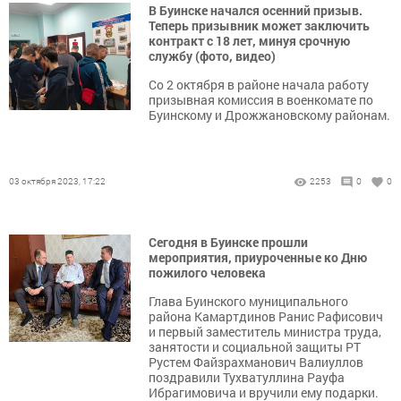
В Буинске начался осенний призыв.
Теперь призывник может заключить
контракт с 18 лет, минуя срочную
службу (фото, видео)
Со 2 октября в районе начала работу
призывная комиссия в военкомате по
Буинскому и Дрожжановскому районам.
03 октября 2023, 17:22
2253
0
0
Сегодня в Буинске прошли
мероприятия, приуроченные ко Дню
пожилого человека
Глава Буинского муниципального
района Камартдинов Ранис Рафисович
и первый заместитель министра труда,
занятости и социальной защиты РТ
Рустем Файзрахманович Валиуллов
поздравили Тухватуллина Рауфа
Ибрагимовича и вручили ему подарки.