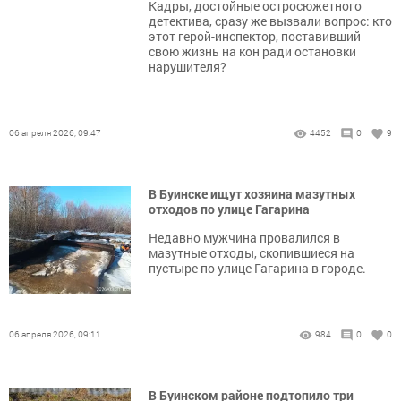
Кадры, достойные остросюжетного
детектива, сразу же вызвали вопрос: кто
этот герой-инспектор, поставивший
свою жизнь на кон ради остановки
нарушителя?
06 апреля 2026, 09:47
4452
0
9
В Буинске ищут хозяина мазутных
отходов по улице Гагарина
Недавно мужчина провалился в
мазутные отходы, скопившиеся на
пустыре по улице Гагарина в городе.
06 апреля 2026, 09:11
984
0
0
В Буинском районе подтопило три