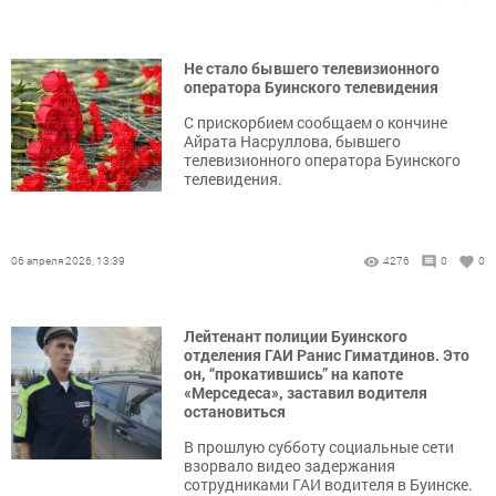
Не стало бывшего телевизионного
оператора Буинского телевидения
С прискорбием сообщаем о кончине
Айрата Насруллова, бывшего
телевизионного оператора Буинского
телевидения.
06 апреля 2026, 13:39
4276
0
0
Лейтенант полиции Буинского
отделения ГАИ Ранис Гиматдинов. Это
он, “прокатившись” на капоте
«Мерседеса», заставил водителя
остановиться
В прошлую субботу социальные сети
взорвало видео задержания
сотрудниками ГАИ водителя в Буинске.