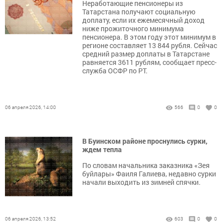
Неработающие пенсионеры из
Татарстана получают социальную
доплату, если их ежемесячный доход
ниже прожиточного минимума
пенсионера. В этом году этот минимум в
регионе составляет 13 844 рубля. Сейчас
средний размер доплаты в Татарстане
равняется 3611 рублям, сообщает пресс-
служба ОСФР по РТ.
06 апреля 2026, 14:00
566
0
0
В Буинском районе проснулись сурки,
ждем тепла
По словам начальника заказника «Зея
буйлары» Фаиля Галиева, недавно сурки
начали выходить из зимней спячки.
06 апреля 2026, 13:52
603
0
0