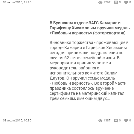
08 июля 2015, 11:26
1267
0
0
В Буинском отделе ЗАГС Камарие и
Гарифзяну Хисамовым вручили медаль
«Любовь и верность» (фоторепортаж)
Виновники торжества - проживающие в
городе Камария и Гарифзян Хисамовы
сегодня принимали поздравления по
случая 62-летия семейной жизни. В
мероприятии принял участие и
руководитель районного
исполнительного комитета Салим
Даутов. Он вручил семье медаль
«Любовь и верность». Во второй части
праздника состоялось вручение
сертификата на материнский капитал
трем семьям, имеющим двух...
08 июля 2015, 10:30
1387
0
0