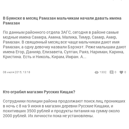
В Буинске в месяц Рамазан мальчикам начали давать имена
Рамазан
По данным районного отдела ЗАГС, сегодня в районе самые
модные имена Самира, Амина, Малика, Тимур, Самир, Амир,
Рамазан. В священный месяц все чаще мальчикам дают имя
Рамазан, а одну девочку назвали Бэрэкэт. Реже малышам дают
имена Егор, Данияр, Елизавета, Султан, Раяз, Нариман, Карина,
Кристина. Есть и Николь, Кирам, Имран. А...
08 июля 2015, 13:18
1332
0
0
Кто ограбил магазин Русских Кищак?
Сотрудники полиции района продолжают поиск лиц, проникших
в ночь с 8 на 9 июня в магазин деревни Русские Кищаки, и
похитивших 3500 рублей и продукты питания на сумму около
2000 рублей. Их личности пока не установлены.