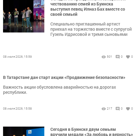
чествованию семей из Буинска
выступил певец Илназ Бах вместе со
своей семьей
Специально приглашенный артист
приехал на торжество вместе с супругой
Гузель Идрисовой и тремя сыновьями
08 июля 2026, 15:59
501
0
0
В Татарстане дан старт акции «Продвижение безопасности»
Важность акции обусловлена аварийностью на дорогах
республики.
08 июля 2026, 15:58
217
0
0
Сегодня в Буинске двум семьям
вручили медали «За любовь и верность»