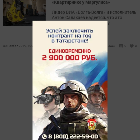
«Квартирнике у Маргулиса»
Лидер ВИА «Волга-Волга» и исполнитель
Антон Салакаев надеется, что это
случится в следующем году.
09 ноября 2019, 10:46
3443
0
0