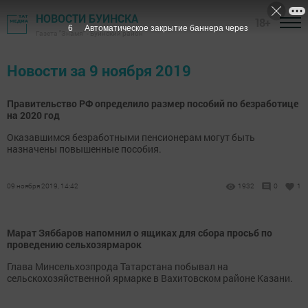
НОВОСТИ БУИНСКА
18+
6
Автоматическое закрытие баннера через
Газета "Знамя" - Буинский район
Новости за 9 ноября 2019
Правительство РФ определило размер пособий по безработице
на 2020 год
Оказавшимся безработными пенсионерам могут быть
назначены повышенные пособия.
09 ноября 2019, 14:42
1932
0
1
Марат Зяббаров напомнил о ящиках для сбора просьб по
проведению сельхозярмарок
Глава Минсельхозпрода Татарстана побывал на
сельскохозяйственной ярмарке в Вахитовском районе Казани.