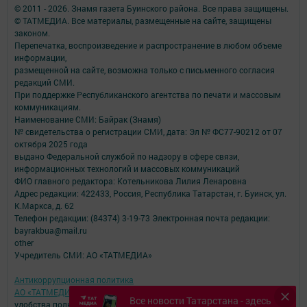
© 2011 - 2026. Знамя газета Буинского района. Все права защищены.
© ТАТМЕДИА. Все материалы, размещенные на сайте, защищены
законом.
Перепечатка, воспроизведение и распространение в любом объеме
информации,
размещенной на сайте, возможна только с письменного согласия
редакций СМИ.
При поддержке Республиканского агентства по печати и массовым
коммуникациям.
Наименование СМИ: Байрак (Знамя)
№ свидетельства о регистрации СМИ, дата: Эл № ФС77-90212 от 07
октября 2025 года
выдано Федеральной службой по надзору в сфере связи,
информационных технологий и массовых коммуникаций
ФИО главного редактора: Котельникова Лилия Ленаровна
Адрес редакции: 422433, Россия, Республика Татарстан, г. Буинск, ул.
К.Маркса, д. 62
Телефон редакции: (84374) 3-19-73 Электронная почта редакции:
bayrakbua@mail.ru
other
Учредитель СМИ: АО «ТАТМЕДИА»
Антикоррупционная политика
АО «ТАТМЕДИА» использует «cookie»
для персонализации сервисов и
Все новости Татарстана - здесь
удобства пользователей сайтом.