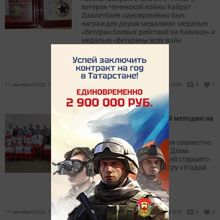
ветеран Чеченской войны Кайрат
Давлетбаев одновременно был
награжден двумя медалями: медалью
«Ветеран боевых действий на Кавказе» и
медалью «Ветераны всех войн
объединяйтесь».
11 сентября 2023, 13:59
1206
0
1
Музыкальная игра «Угадай мелодию на
баяне»
Центр культурного развития совместно
с сотрудниками районного Дома
культуры провели для людей старшего
поколения музыкальную игру «Угадай
мелодию на баяне»
11 сентября 2023, 13:28
815
0
0