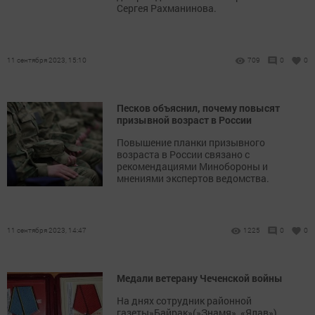
Сергея Рахманинова.
11 сентября 2023, 15:10
709
0
0
Песков объяснил, почему повысят
призывной возраст в России
Повышение планки призывного
возраста в России связано с
рекомендациями Минобороны и
мнениями экспертов ведомства.
11 сентября 2023, 14:47
1225
0
0
Медали ветерану Чеченской войны
На днях сотрудник районной
газеты»Байрак»(»Знамя», «Ялав»),