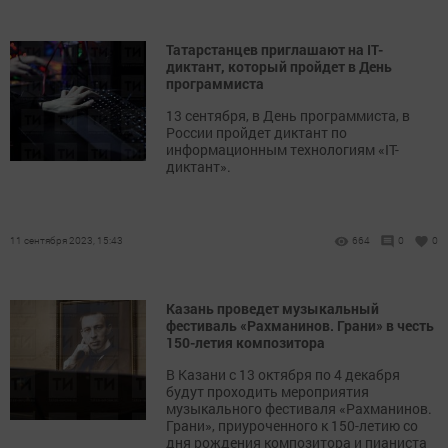
Татарстанцев приглашают на IT-
диктант, который пройдет в День
программиста
13 сентября, в День программиста, в
России пройдет диктант по
информационным технологиям «IT-
диктант».
11 сентября 2023, 15:43
664
0
0
Казань проведет музыкальный
фестиваль «Рахманинов. Грани» в честь
150-летия композитора
В Казани с 13 октября по 4 декабря
будут проходить мероприятия
музыкального фестиваля «Рахманинов.
Грани», приуроченного к 150-летию со
дня рождения композитора и пианиста