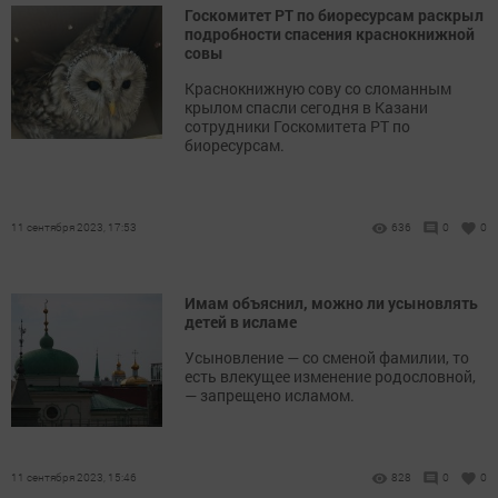
Госкомитет РТ по биоресурсам раскрыл
подробности спасения краснокнижной
совы
Краснокнижную сову со сломанным
крылом спасли сегодня в Казани
сотрудники Госкомитета РТ по
биоресурсам.
11 сентября 2023, 17:53
636
0
0
Имам объяснил, можно ли усыновлять
детей в исламе
Усыновление — со сменой фамилии, то
есть влекущее изменение родословной,
— запрещено исламом.
11 сентября 2023, 15:46
828
0
0