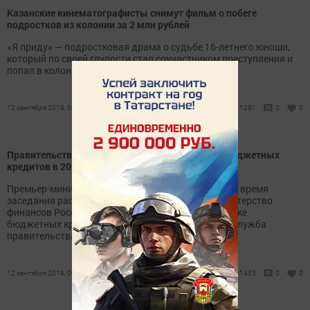
Казанские кинематографисты снимут фильм о побеге
подростков из колонии за 2 млн рублей
«Я приду» — подростковая драма о судьбе 16-летнего юноши,
который по своей глупости стал соучастником преступления и
попал в колонию.
12 сентября 2019, 00:55
1291
0
0
Правительство России не выделит Татарстану бюджетных
кредитов в 2020 году
Премьер-министр Татарстана Алексей Песошин во время
заседания рассказал о том, что в 2020 году министерство
финансов России не намерено выделять республике
бюджетных кредитов. Его слова приводит пресс-служба
правительства РТ.
12 сентября 2019, 00:26
1453
0
0