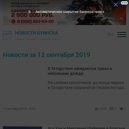
6
Автоматическое закрытие баннера через
НОВОСТИ БУИНСКА
18+
Газета "Знамя" - Буинский район
Новости за 12 сентября 2019
В Татарстане ожидаются туман и
небольшие дожди
По словам синоптиков, до конца недели
в Татарстане сохранится теплая погода.
12 сентября 2019, 13:24
4642
0
1
Ага Хан и Минтимер Шаймиев в Болгаре