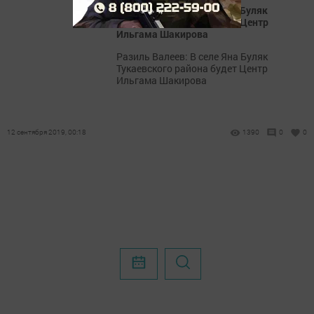
Разиль Валеев: В селе Яна Буляк
Тукаевского района будет Центр
Ильгама Шакирова
Разиль Валеев: В селе Яна Буляк
Тукаевского района будет Центр
Ильгама Шакирова
12 сентября 2019, 00:18
1390
0
0