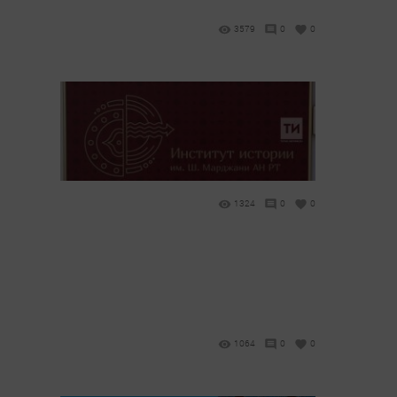
3579
0
0
1324
0
0
1064
0
0