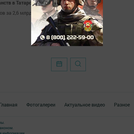
нств в Татарстане направят 3,2 млрд рублей
в за 2,6 млрд рублей.
Главная
Фотогалереи
Актуальное видео
Разное
ны.
аконом.
ме информации,