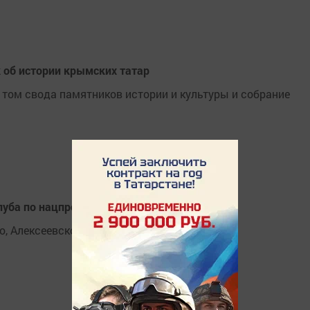
 об истории крымских татар
 том свода памятников истории и культуры и собрание
луба по нацпроекту
, Алексеевского и Мензелинского районов.