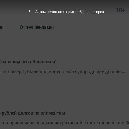
18+
6
Автоматическое закрытие баннера через
еи
Отдел рекламы
"Сохраним леса Заволжья"
сств номер 1, было посвящено международному дню леса.
н рублей долгов по алиментам
были привлечены к административной ответственности и 9