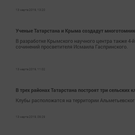
13 марта 2019, 13:20
Ученые Татарстана и Крыма создадут многотомник
В разработке Крымского научного центра также 4-й
сочинений просветителя Исмаила Гаспринского.
13 марта 2019, 11:02
В трех районах Татарстана построят три сельских к
Клубы расположатся на территории Альметьевского
13 марта 2019, 09:29