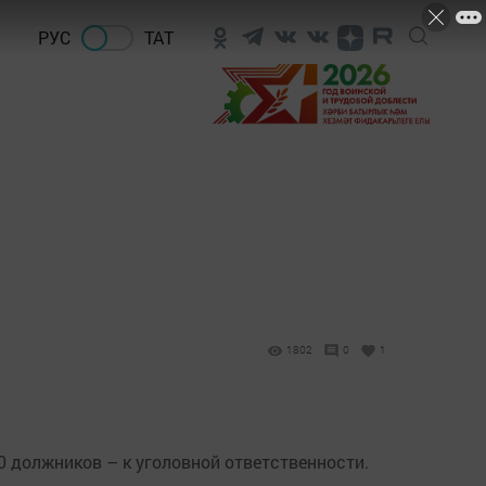
РУС
ТАТ
1802
0
1
0 должников – к уголовной ответственности.