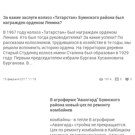
За какие заслуги колхоз «Татарстан» Буинского района был
награжден орденом Ленина?
В 1967 году колхоз «Татарстан» был награжден орденом
Ленина. Кто был тогда руководителем? За какие успехи? По
рассказам колхозников, трудившихся в хозяйстве в те годы, мы
решили вспомнить историю ордена. На территории деревни
Старый Студенец колхоз имени Сталина был образован в 1929
году. Первым председателем избрали Бургана Хусаиновича
Бурганова. В...
15 февраля 2017, 11:19
1614
0
3
В агрофирме "Авангард" Буинского
района новый цех по ремонту
комбайнев
комбайны - в тепле В агрофирме
«Авангард» стройка не прекращается.
Цех по ремонту комбайнов в Кайбицком
машинно-тракторном парке - один из