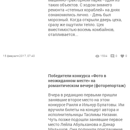
таких объектов. С ходом зимнего
ремонта «степных кораблей» на днях
ознакомились лично. - День был
морозный. Когда открыли дверь цеха,
сразу же ощутили тепло. Цех
вместимостью восемь комбайнов,
отапливается...
15 февраля 2017, 07:40
1534
0
0
Победители конкурса «Фото в
неожиданном месте» на
романтическом вечере (фоторепортаж)
Вчера в редакцию первыми пришли
занявшие второе место на этом
конкурсе Раиля и Ильнур Булатовы. Им
вручили билеты на концерт автора и
исполнительницы Таслимы Низами.
Чуть позже подошли занявшие первое
место Лейла Абульханова и Динар
Мадышов. Они получили приглашение