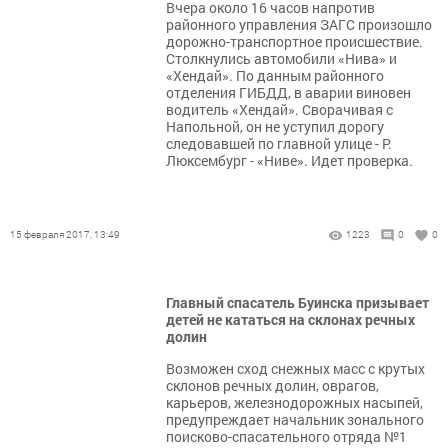
Вчера около 16 часов напротив
районного управления ЗАГС произошло
дорожно-транспортное происшествие.
Столкнулись автомобили «Нива» и
«Хендай». По данным районного
отделения ГИБДД, в аварии виновен
водитель «Хендай». Сворачивая с
Напольной, он не уступил дорогу
следовавшей по главной улице - Р.
Люксембург - «Ниве». Идет проверка.
15 февраля 2017, 13:49
1223
0
0
Главный спасатель Буинска призывает
детей не кататься на склонах речных
долин
Возможен сход снежных масс с крутых
склонов речных долин, оврагов,
карьеров, железнодорожных насыпей,
предупреждает начальник зонального
поисково-спасательного отряда №1