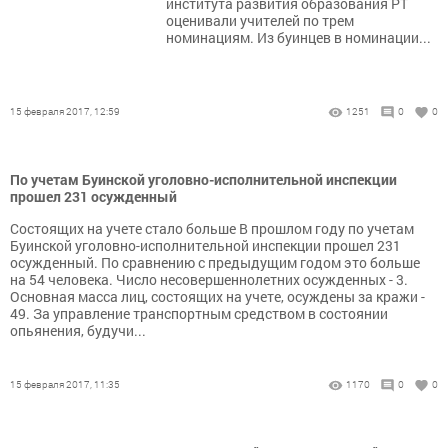
института развития образования РТ
оценивали учителей по трем
номинациям. Из буинцев в номинации...
15 февраля 2017, 12:59
1251
0
0
По учетам Буинской уголовно-исполнительной инспекции
прошел 231 осужденный
Состоящих на учете стало больше В прошлом году по учетам
Буинской уголовно-исполнительной инспекции прошел 231
осужденный. По сравнению с предыдущим годом это больше
на 54 человека. Число несовершеннолетних осужденных - 3.
Основная масса лиц, состоящих на учете, осуждены за кражи -
49. За управление транспортным средством в состоянии
опьянения, будучи...
15 февраля 2017, 11:35
1170
0
0