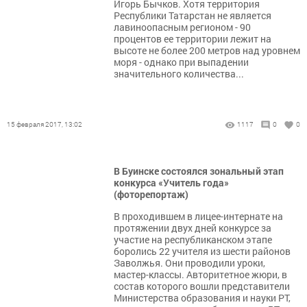
Игорь Бычков. Хотя территория
Республики Татарстан не является
лавиноопасным регионом - 90
процентов ее территории лежит на
высоте не более 200 метров над уровнем
моря - однако при выпадении
значительного количества...
15 февраля 2017, 13:02
1117
0
0
В Буинске состоялся зональный этап
конкурса «Учитель года»
(фоторепортаж)
В проходившем в лицее-интернате на
протяжении двух дней конкурсе за
участие на республиканском этапе
боролись 22 учителя из шести районов
Заволжья. Они проводили уроки,
мастер-классы. Авторитетное жюри, в
состав которого вошли представители
Министерства образования и науки РТ,