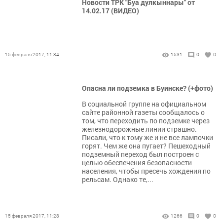
Новости ТРК "Буа дулкыннары" от
14.02.17 (ВИДЕО)
15 февраля 2017, 11:34
1531
0
0
Опасна ли подземка в Буинске? (+фото)
В социальной группе на официальном
сайте районной газеты сообщалось о
том, что переходить по подземке через
железнодорожные линии страшно.
Писали, что к тому же и не все лампочки
горят. Чем же она пугает? Пешеходный
подземный переход был построен с
целью обеспечения безопасности
населения, чтобы пресечь хождения по
рельсам. Однако те,...
15 февраля 2017, 11:28
1266
0
0