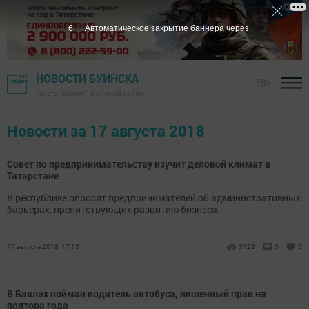
6
Автоматическое закрытие баннера через
НОВОСТИ БУИНСКА
18+
Газета "Знамя" - Буинский район
Новости за 17 августа 2018
Совет по предпринимательству изучит деловой климат в
Татарстане
В республике опросят предпринимателей об административных
барьерах, препятствующих развитию бизнеса.
17 августа 2018, 17:13
3128
0
0
В Бавлах пойман водитель автобуса, лишенный прав на
полтора года