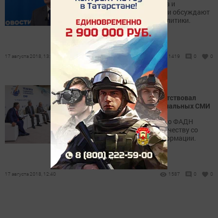
Представители масс-медиа и
министерств со всей России обсуждают
вопросы национальной политики.
17 августа 2018, 13:16
1419
0
0
Глава агентства по делам
национальностей поприветствовал
участников Форума региональных СМИ
Игорь Баринов отметил, что ФАДН
всегда открыто к сотрудничеству со
средствами массовой информации.
17 августа 2018, 12:40
1587
0
0