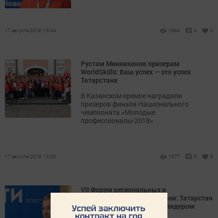
17 августа 2018, 13:34
1694
0
0
Рустам Минниханов призерам
WorldSkills: Ваш успех — это успех
Татарстана
В Казанском кремле наградили
призеров финала Национального
чемпионата «Молодые
профессионалы-2018».
17 августа 2018, 13:30
1577
0
0
VII Форум региональных и
национальных СМИ в Казани: Татарстан
для всей России является лидером