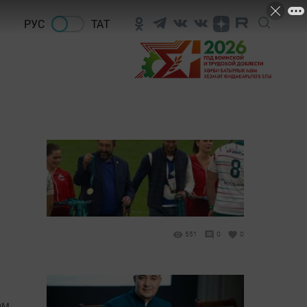
РУС
ТАТ
551
0
0
ом