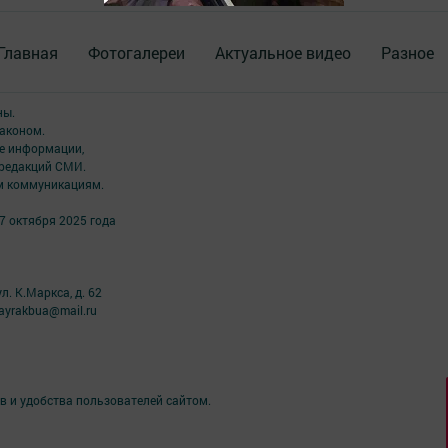
Главная
Фотогалереи
Актуальное видео
Разное
ны.
аконом.
ме информации,
 редакций СМИ.
ым коммуникациям.
7 октября 2025 года
л. К.Маркса, д. 62
ayrakbua@mail.ru
в и удобства пользователей сайтом.