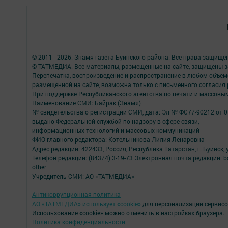
© 2011 - 2026. Знамя газета Буинского района. Все права защище
© ТАТМЕДИА. Все материалы, размещенные на сайте, защищены з
Перепечатка, воспроизведение и распространение в любом объе
размещенной на сайте, возможна только с письменного согласия
При поддержке Республиканского агентства по печати и массов
Наименование СМИ: Байрак (Знамя)
№ свидетельства о регистрации СМИ, дата: Эл № ФС77-90212 от 0
выдано Федеральной службой по надзору в сфере связи,
информационных технологий и массовых коммуникаций
ФИО главного редактора: Котельникова Лилия Ленаровна
Адрес редакции: 422433, Россия, Республика Татарстан, г. Буинск, у
Телефон редакции: (84374) 3-19-73 Электронная почта редакции: b
other
Учредитель СМИ: АО «ТАТМЕДИА»
Антикоррупционная политика
АО «ТАТМЕДИА» использует «cookie»
для персонализации сервисо
Использование «cookie» можно отменить в настройках браузера.
Политика конфиденциальности