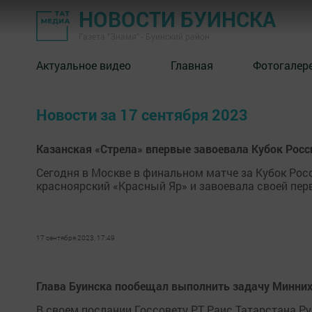
НОВОСТИ БУИНСКА
Газета "Знамя" - Буинский район
Актуальное видео
Главная
Фотогалер
Новости за 17 сентября 2023
Казанская «Стрела» впервые завоевала Кубок Росс
Сегодня в Москве в финальном матче за Кубок Росс
красноярский «Красный Яр» и завоевала своей пер
17 сентября 2023, 17:49
Глава Буинска пообещал выполнить задачу Минних
В своем послании Госсовету РТ Раис Татарстана Ру