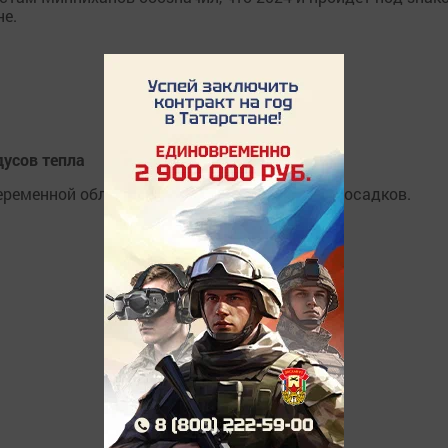
не.
дусов тепла
переменной облачностью и без существенных осадков.