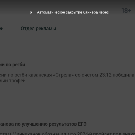
18+
6
Автоматическое закрытие баннера через
еи
Отдел рекламы
ии по регби
ии по регби казанская «Стрела» со счетом 23:12 победила
вый трофей.
анова по улучшению результатов ЕГЭ
стам Минниханов обозначил, что 2024-й пройдет под знак