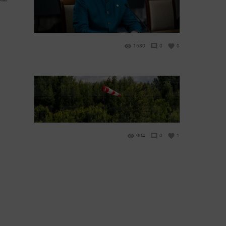
1680
0
0
904
0
1