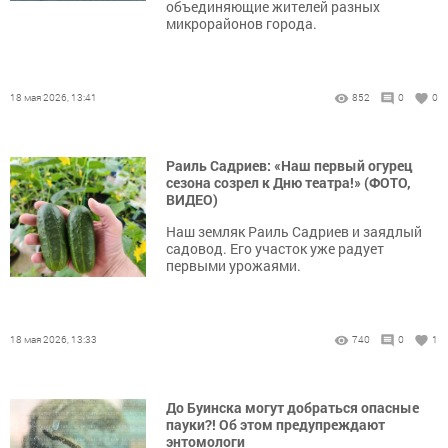
объединяющие жителей разных
микрорайонов города.
18 мая 2026, 13:41
852
0
0
Раиль Садриев: «Наш первый огурец
сезона созрел к Дню театра!» (ФОТО,
ВИДЕО)
Наш земляк Раиль Садриев и заядлый
садовод. Его участок уже радует
первыми урожаями.
18 мая 2026, 13:33
740
0
1
До Буинска могут добраться опасные
пауки?! Об этом предупреждают
энтомологи