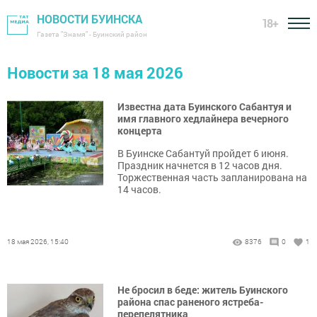
НОВОСТИ БУИНСКА
18+
Газета "Знамя" - Буинский район
Новости за 18 мая 2026
Известна дата Буинского Сабантуя и
имя главного хедлайнера вечерного
концерта
В Буинске Сабантуй пройдет 6 июня.
Праздник начнется в 12 часов дня.
Торжественная часть запланирована на
14 часов.
18 мая 2026, 15:40
8376
0
1
Не бросил в беде: житель Буинского
района спас раненого ястреба-
перепелятника