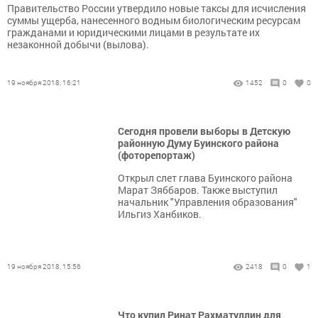
Правительство России утвердило новые таксы для исчисления
суммы ущерба, нанесенного водным биологическим ресурсам
гражданами и юридическими лицами в результате их
незаконной добычи (вылова).
19 ноября 2018, 16:21
1452
0
0
Сегодня провели выборы в Детскую
районную Думу Буинского района
(фоторепортаж)
Открыл слет глава Буинского района
Марат Зяббаров. Также выступил
начальник "Управления образования"
Ильгиз Ханбиков.
19 ноября 2018, 15:56
2418
0
1
Что купил Ринат Рахматуллин для