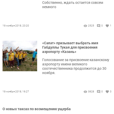
Собственно, ждать остается совсем
немного
19 ноября 2018, 20:20
2525
0
1
«Сәләт» призывает выбрать имя
Габдуллы Тукая для присвоения
аэропорту «Казань»
Голосование за присвоение казанскому
аэропорту имени великого
соотечественника продолжится до 30
ноября.
19 ноября 2018, 16:27
3828
0
0
О новых таксах по возмещению ущерба