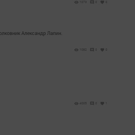
1073
0
0
олковник Александр Лапин.
1082
0
0
4005
0
1