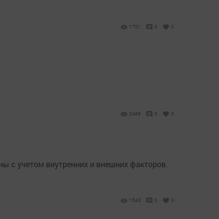
1701
0
0
2469
0
0
ы с учетом внутренних и внешних факторов.
1543
0
0