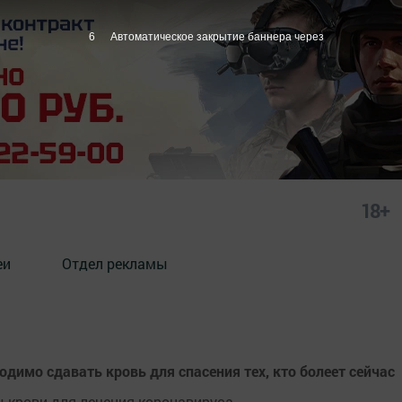
5
Автоматическое закрытие баннера через
18+
еи
Отдел рекламы
имо сдавать кровь для спасения тех, кто болеет сейчас
ы крови для лечения коронавируса