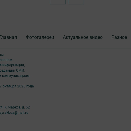
Главная
Фотогалереи
Актуальное видео
Разное
ны.
аконом.
ме информации,
 редакций СМИ.
ым коммуникациям.
7 октября 2025 года
л. К.Маркса, д. 62
ayrakbua@mail.ru