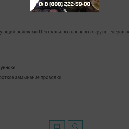
ующий войсками Центрального военного округа генерал-п
Буинске
роткое замыкание проводки.