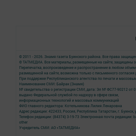
© 2011 - 2026. Знамя газета Буинского района. Все права защище
© ТАТМЕДИА. Все материалы, размещенные на сайте, защищены з
Перепечатка, воспроизведение и распространение в любом объе
размещенной на сайте, возможна только с письменного согласия
При поддержке Республиканского агентства по печати и массов
Наименование СМИ: Байрак (Знамя)
№ свидетельства о регистрации СМИ, дата: Эл № ФС77-90212 от 0
выдано Федеральной службой по надзору в сфере связи,
информационных технологий и массовых коммуникаций
ФИО главного редактора: Котельникова Лилия Ленаровна
Адрес редакции: 422433, Россия, Республика Татарстан, г. Буинск, у
Телефон редакции: (84374) 3-19-73 Электронная почта редакции: b
other
Учредитель СМИ: АО «ТАТМЕДИА»