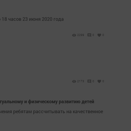
 18 часов 23 июня 2020 года
2299
0
0
2173
0
0
ктуальному и физическому развитию детей
ючения ребятам рассчитывать на качественное