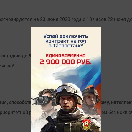
гнозируются на 23 июня 2020 года с 18 часов 22 июня до
площадью до 800 кв.м.
ичений
вия, способствующие духовному, нравственному, интелле
риоритетной роли детей в стране поможет всем без искл