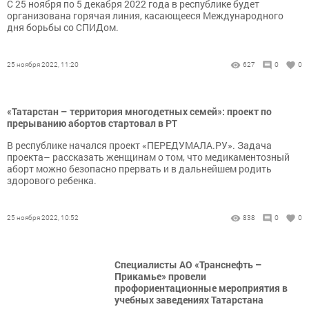
С 25 ноября по 5 декабря 2022 года в республике будет
организована горячая линия, касающееся Международного
дня борьбы со СПИДом.
25 ноября 2022, 11:20
627
0
0
«Татарстан – территория многодетных семей»: проект по
прерыванию абортов стартовал в РТ
В республике начался проект «ПЕРЕДУМАЛА.РУ». Задача
проекта– рассказать женщинам о том, что медикаментозный
аборт можно безопасно прервать и в дальнейшем родить
здорового ребенка.
25 ноября 2022, 10:52
838
0
0
Специалисты АО «Транснефть –
Прикамье» провели
профориентационные мероприятия в
учебных заведениях Татарстана