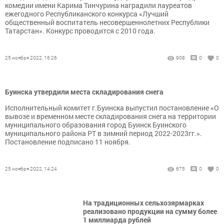
комедии имени Карима Тинчурина наградили лауреатов
ежегодного Республиканского конкурса «Лучший
общественный воспитатель несовершеннолетних Республики
Татарстан». Конкурс проводится с 2010 года.
25 ноября 2022, 16:26
908
0
0
Буинска утвердили места складирования снега
Исполнительный комитет г.Буинска выпустил постановление «О
вывозе и временном месте складирования снега на территории
муниципального образования город Буинск Буинского
муниципального района РТ в зимний период 2022-2023гг.».
Постановление подписано 11 ноября.
25 ноября 2022, 14:24
675
0
0
На традиционных сельхозярмарках
реализовано продукции на сумму более
1 миллиарда рублей