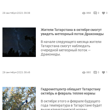
29 сентября 2023, 09:38
868
0
0
Жители Татарстана в октябре смогут
увидеть метеорный поток Дракониды
В начале следующего месяца жители
Татарстана смогут наблюдать
очередной метеорный поток —
Дракониды.
29 сентября 2023, 08:46
880
0
1
Гидрометцентр обещает Татарстану
октябрь и февраль теплее нормы
В октябре этого и феврале будущего
года температура в Татарстане будет
выше климатической нормы.