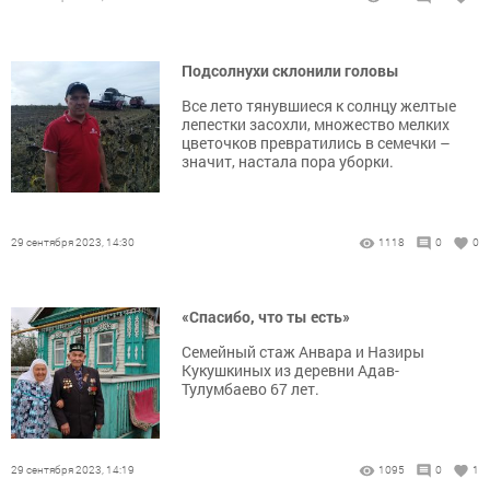
Подсолнухи склонили головы
Все лето тянувшиеся к солнцу желтые
лепестки засохли, множество мелких
цветочков превратились в семечки –
значит, настала пора уборки.
29 сентября 2023, 14:30
1118
0
0
«Спасибо, что ты есть»
Семейный стаж Анвара и Назиры
Кукушкиных из деревни Адав-
Тулумбаево 67 лет.
29 сентября 2023, 14:19
1095
0
1