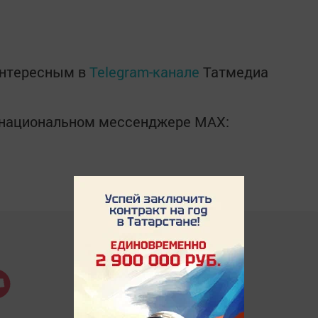
интересным в
Telegram-канале
Татмедиа
в национальном мессенджере MАХ: