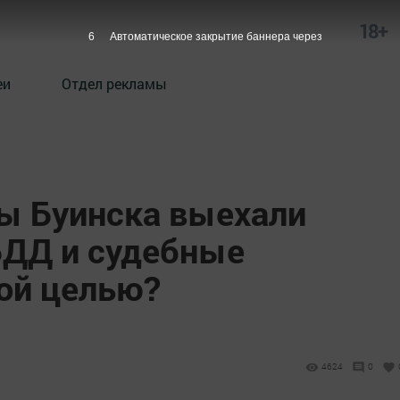
18+
5
Автоматическое закрытие баннера через
еи
Отдел рекламы
цы Буинска выехали
ДД и судебные
кой целью?
4624
0