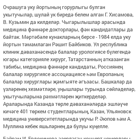
Очрашуга уку йортының горурлыгы булган
укытучылар, шулай ук биредә белем алган Г. Хисамова,
В. Кузьмин да килделәр. Чыгарылышлар арасында
медицина фәннәре докторлары, фән кандидатлары да
байтак. Мәртәбәле кунакларның берсе - 1984 елда уку
йортын тәмамлаган Рәшит Байбиков. Ул республика
клиник дәваханәсендә балалар урологиясе бүлегендә
югары категорияле хирург, Татарстанның атказанган
табибы, медицина фәннәре кандидаты, Россиянең
балалар хирургиясе ассоциациясе һәм Европаның
балалар хирурглары җәмгыяте әгъзасы. Башкалар да
үзләренең хезмәтләре, уңышлары турында сөйләделәр,
укытучыларына рәхмәтләрен җиткерделәр.
Араларында Казанда төрле дәваханәләрдә эшләүче
кичәге 401 төркем студентларының, Казан, Ульяновск
медицина университетларында укучы Р. Әюпов һәм А.
Муллина кебек яшьләрнең дә булуы күңелле.
Бәйрәм И. Евдокимова әзерләгән концерт номерлары