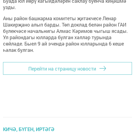
Буада юл йөрү кагыйдәләрен саклау буенча киңәшмә
узды.
Аны район башкарма комитеты җитәкчесе Ленар
Шакирҗано алып барды. Төп доклад белән район ГАИ
бүлекчәсе начальнигы Алмас Кәримов чыгыш ясады.
Ул райондагы юлларда булган хәлләр турында
сөйләде. Быел 9 ай эчендә район юлларында 6 кеше
һәлак булган.
Перейти на страницу новости
КИЧӘ, БҮГЕН, ИРТӘГӘ