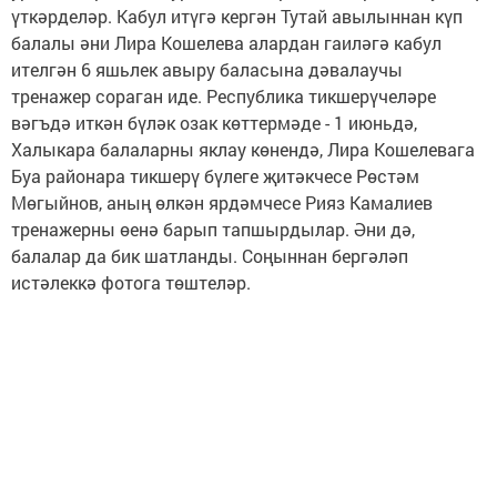
үткәрделәр. Кабул итүгә кергән Тутай авылыннан күп
балалы әни Лира Кошелева алардан гаиләгә кабул
ителгән 6 яшьлек авыру баласына дәвалаучы
тренажер сораган иде. Республика тикшерүчеләре
вәгъдә иткән бүләк озак көттермәде - 1 июньдә,
Халыкара балаларны яклау көнендә, Лира Кошелевага
Буа районара тикшерү бүлеге җитәкчесе Рөстәм
Мөгыйнов, аның өлкән ярдәмчесе Рияз Камалиев
тренажерны өенә барып тапшырдылар. Әни дә,
балалар да бик шатланды. Соңыннан бергәләп
истәлеккә фотога төштеләр.