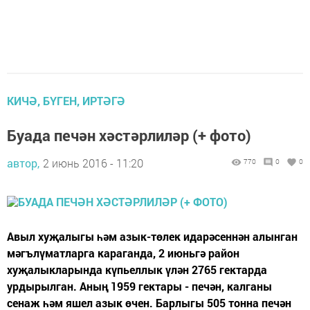
КИЧӘ, БҮГЕН, ИРТӘГӘ
Буада печән хәстәрлиләр (+ фото)
автор,
2 июнь 2016 - 11:20
770
0
0
Авыл хуҗалыгы һәм азык-төлек идарәсеннән алынган
мәгълүматларга караганда, 2 июньгә район
хуҗалыкларында күпьеллык үлән 2765 гектарда
урдырылган. Аның 1959 гектары - печән, калганы
сенаж һәм яшел азык өчен. Барлыгы 505 тонна печән