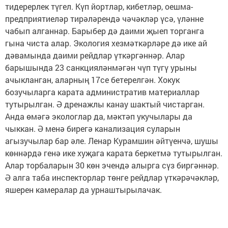
тидерерлек түгел. Күп йортлар, кибетләр, оешма-
предприятиеләр тирәләрендә чәчәкләр үсә, үләнне
чабып алганнар. Барыбер дә даими җыеп торганга
гына чиста алар. Экология хезмәткәрләре дә ике ай
дәвамында даими рейдлар үткәргәннәр. Алар
барышында 23 санкцияләнмәгән чүп түгү урыны
ачыкланган, аларның 17се бетерелгән. Хокук
бозучыларга карата административ материаллар
тутырылган. Ә дренажлы канау шактый чистарган.
Анда өмәгә экологлар да, мәктәп укучылары да
чыккан. Ә менә бирегә канализация суларын
агызучылар бар әле. Ленар Курамшин әйтүенчә, шушы
көннәрдә генә ике хуҗага карата беркетмә тутырылган.
Алар торбаларын 30 көн эчендә алырга сүз биргәннәр.
Ә алга таба инспекторлар төнге рейдлар үткәрәчәкләр,
яшерен камералар да урнаштырылачак.