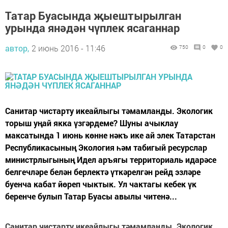
Татар Буасында җыештырылган
урында янәдән чүплек ясаганнар
автор,
2 июнь 2016 - 11:46
750
0
0
Санитар чистарту икеайлыгы тәмамланды. Экологик
торыш уңай якка үзгәрдеме? Шуны ачыклау
максатында 1 июнь көнне нәкъ ике ай элек Татарстан
Республикасының Экология һәм табигый ресурслар
министрлыгының Идел аръягы территориаль идарәсе
белгечләре белән берлектә үткәрелгән рейд эзләре
буенча кабат йөреп чыктык. Ул чактагы кебек үк
беренче булып Татар Буасы авылы читенә...
Санитар чистарту икеайлыгы тәмамланды.
Экологик