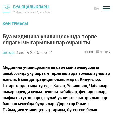
БУА ЯҢАЛЫКЛАРЫ
18+
"Байрак" газетасы - Буа районы
КӨН ТЕМАСЫ
Буа медицина училищесында төрле
елдагы чыгарылышлар очрашты
автор,
3 июнь 2016 - 06:17
685
0
0
Медицина училищесына ел саен май аеның соңгы
шимбәсендә уку йортын төрле елларда тәмамлаучылар
җыела. Быел да традиция бозылмады. Килүчеләр,
Татарстанда гына түгел, ә Казан, Ульяновск, Чабаксар
шәһәрләрендә хезмәт куючы табиблар, фельдшерлар,
шәфкать туташлары, шулай ук кичәге чыгарылышлар
башлап музейда булдылар. Директор Рамил
Гыймадиев училищеның тарихы, бүгенгесе белән