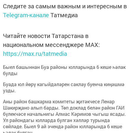
Следите за самым важным и интересным в
Telegram-канале
Татмедиа
Читайте новости Татарстана в
национальном мессенджере MАХ:
https://max.ru/tatmedia
Быел башыннан Буа районы юлларында 6 кеше һәлак
булды
Буада юл йөрү кагыйдәләрен саклау буенча киңәшмә
узды.
Аны район башкарма комитеты җитәкчесе Ленар
Шакирҗано алып барды. Төп доклад белән район ГАИ
бүлекчәсе начальнигы Алмас Кәримов чыгыш ясады.
Ул райондагы юлларда булган хәлләр турында
сөйләде. Быел 9 ай эчендә район юлларында 6 кеше
һәлак булган.