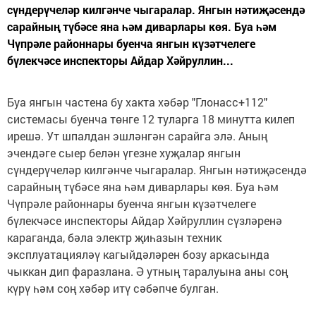
сүндерүчеләр килгәнче чыгаралар. Янгын нәтиҗәсендә
сарайның түбәсе яна һәм диварлары көя. Буа һәм
Чүпрәле районнары буенча янгын күзәтчелеге
бүлекчәсе инспекторы Айдар Хәйруллин...
Буа янгын частена бу хакта хәбәр "Глонасс+112"
системасы буенча төнге 12 туларга 18 минутта килеп
ирешә. Ут шпалдан эшләнгән сарайга элә. Аның
эчендәге сыер белән үгезне хуҗалар янгын
сүндерүчеләр килгәнче чыгаралар. Янгын нәтиҗәсендә
сарайның түбәсе яна һәм диварлары көя. Буа һәм
Чүпрәле районнары буенча янгын күзәтчелеге
бүлекчәсе инспекторы Айдар Хәйруллин сүзләренә
караганда, бәла электр җиһазын техник
эксплуатацияләү кагыйдәләрен бозу аркасында
чыккан дип фаразлана. Ә утның таралуына аны соң
күрү һәм соң хәбәр итү сәбәпче булган.