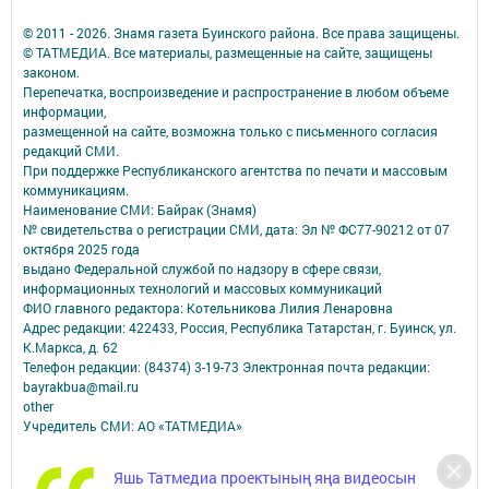
© 2011 - 2026. Знамя газета Буинского района. Все права защищены.
© ТАТМЕДИА. Все материалы, размещенные на сайте, защищены
законом.
Перепечатка, воспроизведение и распространение в любом объеме
информации,
размещенной на сайте, возможна только с письменного согласия
редакций СМИ.
При поддержке Республиканского агентства по печати и массовым
коммуникациям.
Наименование СМИ: Байрак (Знамя)
№ свидетельства о регистрации СМИ, дата: Эл № ФС77-90212 от 07
октября 2025 года
выдано Федеральной службой по надзору в сфере связи,
информационных технологий и массовых коммуникаций
ФИО главного редактора: Котельникова Лилия Ленаровна
Адрес редакции: 422433, Россия, Республика Татарстан, г. Буинск, ул.
К.Маркса, д. 62
Телефон редакции: (84374) 3-19-73 Электронная почта редакции:
bayrakbua@mail.ru
other
Учредитель СМИ: АО «ТАТМЕДИА»
Антикоррупционная политика
Яшь Татмедиа проектының яңа видеосын
АО «ТАТМЕДИА» использует «cookie»
для персонализации сервисов и