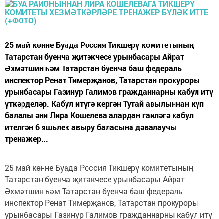
25 май көнне Буада Россия Тикшерү комитетының
Татарстан буенча җитәкчесе урынбасары Айрат
Әхмәтшин һәм Татарстан буенча баш федераль
инспектор Ренат Тимерҗанов, Татарстан прокуроры
урынбасары Газинур Галимов гражданнарны кабул итү
үткәрделәр. Кабул итүгә кергән Тутай авылыннан күп
балалы әни Лира Кошелева алардан гаиләгә кабул
ителгән 6 яшьлек авыру баласына дәвалаучы
тренажер...
25 май көнне Буада Россия Тикшерү комитетының
Татарстан буенча җитәкчесе урынбасары Айрат
Әхмәтшин һәм Татарстан буенча баш федераль
инспектор Ренат Тимерҗанов, Татарстан прокуроры
урынбасары Газинур Галимов гражданнарны кабул итү