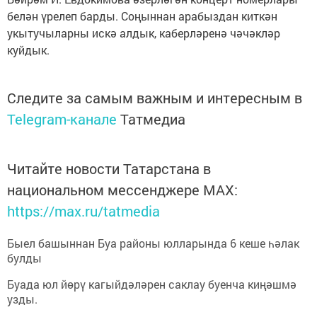
белән үрелеп барды. Соңыннан арабыздан киткән
укытучыларны искә алдык, каберләренә чәчәкләр
куйдык.
Следите за самым важным и интересным в
Telegram-канале
Татмедиа
Читайте новости Татарстана в
национальном мессенджере MАХ:
https://max.ru/tatmedia
Быел башыннан Буа районы юлларында 6 кеше һәлак
булды
Буада юл йөрү кагыйдәләрен саклау буенча киңәшмә
узды.