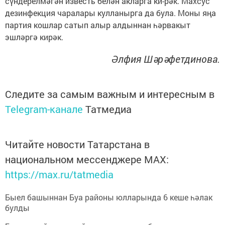
сүндерелмәгән известь белән акларга ки-рәк. Махсус
дезинфекция чаралары кулланырга да була. Моны яңа
партия кошлар сатып алыр алдыннан һәрвакыт
эшләргә кирәк.
Әлфия Шәрәфетдинова.
Следите за самым важным и интересным в
Telegram-канале
Татмедиа
Читайте новости Татарстана в
национальном мессенджере MАХ:
https://max.ru/tatmedia
Быел башыннан Буа районы юлларында 6 кеше һәлак
булды