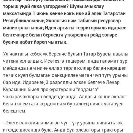
торыш уңай якка үзгәрдеме? Шуны ачыклау
максатында 1 июнь көнне нәкъ ике ай элек Татарстан
Республикасының Экология һәм табигый ресурслар
министрлыгының Идел аръягы территориаль идарәсе
белгечләре белән берлектә үткәрелгән рейд эзләре
буенча кабат йөреп чыктык.
Ул чактагы кебек үк беренче булып Татар Буасы авылы
читенә юл алдык. Исегезгә төшерәм: анда галәмәт зур
мәйданда һәм ничә еллар төрле юллар белән көрәшеп
тә чик куеп булмаган санкцияләнмәгән чүп түгү урыны
бар иде. Идарәнең 3 разрядлы өлкән белгече Ленар
Курамшин быел прокуратураны "ярдәмгә"
чакырачакларын белдерде анда. Алдагы көнне эколог
белән элемтәгә кердем һәм бу хәлнең ничек үзгәрүен
белештем.
- Әлеге санкцияләнмәгән чүп түгү урыны ниһаять юк
ителде дисәң дә була. Анда Буа элеваторы тракторы