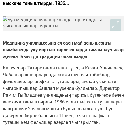
кыскача таныштырды. 1936...
Медицина училищесына ел саен май аеның соңгы
шимбәсендә уку йортын төрле елларда тәмамлаучылар
җыела.
Быел да традиция бозылмады.
Килүчеләр, Татарстанда гына түгел, ә Казан, Ульяновск,
Чабаксар шәһәрләрендә хезмәт куючы табиблар,
фельдшерлар, шәфкать туташлары, шулай ук кичәге
чыгарылышлар башлап музейда булдылар. Директор
Рамил Гыймадиев училищеның тарихы, бүгенгесе белән
кыскача таныштырды. 1936 елда шәфкать туташлары
хәзерләүче 2 еллык мәктәп булып ачылган ул. Шул
дәвердән бирле барлыгы 11 меңгә якын шәфкать
туташы һәм фельдшер әзерләп чыгарылган.