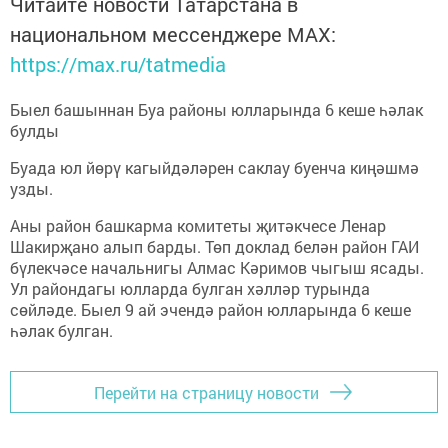
Читайте новости Татарстана в
национальном мессенджере MАХ:
https://max.ru/tatmedia
Быел башыннан Буа районы юлларында 6 кеше һәлак
булды
Буада юл йөрү кагыйдәләрен саклау буенча киңәшмә
узды.
Аны район башкарма комитеты җитәкчесе Ленар
Шакирҗано алып барды. Төп доклад белән район ГАИ
бүлекчәсе начальнигы Алмас Кәримов чыгыш ясады.
Ул райондагы юлларда булган хәлләр турында
сөйләде. Быел 9 ай эчендә район юлларында 6 кеше
һәлак булган.
Перейти на страницу новости