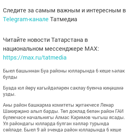
Следите за самым важным и интересным в
Telegram-канале
Татмедиа
Читайте новости Татарстана в
национальном мессенджере MАХ:
https://max.ru/tatmedia
Быел башыннан Буа районы юлларында 6 кеше һәлак
булды
Буада юл йөрү кагыйдәләрен саклау буенча киңәшмә
узды.
Аны район башкарма комитеты җитәкчесе Ленар
Шакирҗано алып барды. Төп доклад белән район ГАИ
бүлекчәсе начальнигы Алмас Кәримов чыгыш ясады.
Ул райондагы юлларда булган хәлләр турында
сөйләде. Быел 9 ай эчендә район юлларында 6 кеше