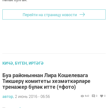
Перейти на страницу новости
КИЧӘ, БҮГЕН, ИРТӘГӘ
Буа районыннан Лира Кошелевага
Тикшерү комитеты хезмәткәрләре
тренажер бүләк итте (+фото)
автор,
2 июнь 2016 - 06:56
640
0
0