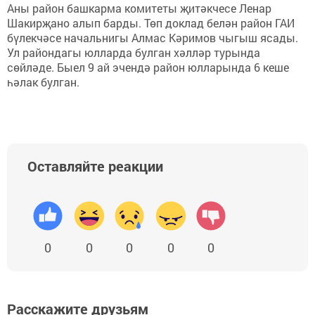
Аны район башкарма комитеты җитәкчесе Ленар
Шакирҗано алып барды. Төп доклад белән район ГАИ
бүлекчәсе начальнигы Алмас Кәримов чыгыш ясады.
Ул райондагы юлларда булган хәлләр турында
сөйләде. Быел 9 ай эчендә район юлларында 6 кеше
һәлак булган.
Оставляйте реакции
0
0
0
0
0
Расскажите друзьям