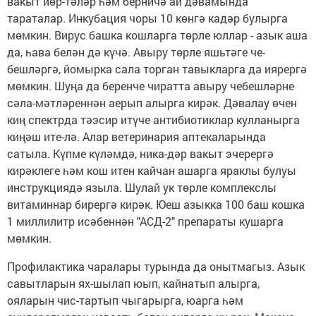
вакыт йөр-тәләр һәм берничә ай дәвамында
тараталар. Инкубация чоры 10 көнгә кадәр булырга
мөмкин. Вирус башка кошларга төрле юллар - азык аша
да, һава белән дә күчә. Авыру төрле яшьтәге че-
бешләргә, йомырка сала торган тавыкларга да иярергә
мөмкин. Шуңа да беренче чиратта авыру чебешләрне
сәла-мәтләреннән аерып алырга кирәк. Дәвалау өчен
киң спектрда тәэсир итүче антибиотиклар кулланырга
киңәш ите-лә. Алар ветеринария аптекаларында
сатыла. Күпме күләмдә, ника-дәр вакыт эчерергә
кирәклеге һәм кош итен кайчан ашарга яраклы булуы
инструкциядә языла. Шулай ук төрле комплекслы
витаминнар бирергә кирәк. Юеш азыкка 100 баш кошка
1 миллилитр исәбеннән "АСД-2" препараты кушарга
мөмкин.
Профилактика чаралары турында да онытмагыз. Азык
савытларын ях-шылап юып, кайнатып алырга,
ояларын чис-тартып чыгарырга, юарга һәм