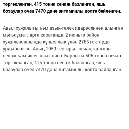
төргәкләнгән, 415 тонна сенаж базланган, яшь
бозаулар өчен 7470 данә витаминлы көлтә бәйләнгән.
Авыл хуҗалыгы һәм азык-төлек идарәсеннән алынган
мәгълүматларга караганда, 2 июньгә район
хуҗалыкларында күпьеллык үлән 2765 гектарда
урдырылган. Аның 1959 гектары - печән, калганы
сенаж һәм яшел азык өчен. Барлыгы 505 тонна печән
төргәкләнгән, 415 тонна сенаж базланган, яшь
бозаулар өчен 7470 данә витаминлы көлтә бәйләнгән.