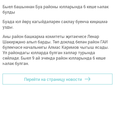
Быел башыннан Буа районы юлларында 6 кеше һәлак
булды
Буада юл йөрү кагыйдәләрен саклау буенча киңәшмә
узды.
Аны район башкарма комитеты җитәкчесе Ленар
Шакирҗано алып барды. Төп доклад белән район ГАИ
бүлекчәсе начальнигы Алмас Кәримов чыгыш ясады.
Ул райондагы юлларда булган хәлләр турында
сөйләде. Быел 9 ай эчендә район юлларында 6 кеше
һәлак булган.
Перейти на страницу новости