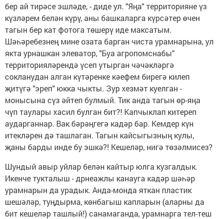
бер ай тирәсе эшләде, - диде ул. "Яңа" территорияне үз
күзләрем белән күрү, аны башкаларга күрсәтер өчен
тагын бер кат фотога төшерү иде максатым.
Шәһәребезнең мине озата барган чиста урамнарына, ул
якта урнашкан элеватор, "Буа агропомснабы"
территорияләрендә үсеп утырган чәчәкләргә
сокланудан алган күтәренке кәефем бирегә килеп
җитүгә "эреп" юкка чыкты. Зур хезмәт куелган -
монысына сүз әйтеп булмый. Тик анда тагын өр-яңа
чүп таулары хасил булган бит?! Капчыклап китереп
аударганнар. Вак бәрәңгегә кадәр бар. Кемдер күн
итекләрен дә ташлаган. Тагын кайсыгызның кулы,
җаны барды инде бу эшкә?! Кешеләр, нигә төзәлмисез?
Шундый авыр уйлар белән кайтыр юлга кузгалдык.
Икенче тукталыш - дрнеажлы канауга кадәр шәһәр
урамнарын да урадык. Анда-монда яткан пластик
шешәләр, туңдырма, көнбагыш капларын (аларны да
бит кешеләр ташлый!) санамаганда, урамнарга тел-теш