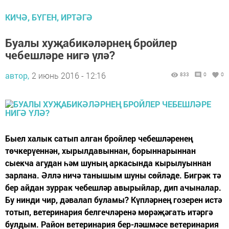
КИЧӘ, БҮГЕН, ИРТӘГӘ
Буалы хуҗабикәләрнең бройлер
чебешләре нигә үлә?
автор,
2 июнь 2016 - 12:16
833
0
0
Быел халык сатып алган бройлер чебешләренең
төчкерүеннән, хырылдавыннан, борыннарыннан
сыекча агудан һәм шуның аркасында кырылуыннан
зарлана. Әллә ничә танышым шуны сөйләде. Бигрәк тә
бер айдан зуррак чебешләр авырыйлар, дип ачыналар.
Бу нинди чир, дәвалап буламы? Күпләрнең гозерен истә
тотып, ветеринария белгечләренә мөрәҗәгать итәргә
булдым. Район ветеринария бер-ләшмәсе ветеринария