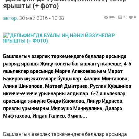
ярышты (+ фото)
автор,
30 май 2016 - 10:08
906
0
0
Башлангыч әзерлек төркемендәге балалар арсында
разряд ярышы Җиңү көненә багышлап үткәрелде. 4-5
яшьлекләр арасында Мария Алексеева һәм Марат
Бакиров иң җитезләре булдылар. Азалия Мингазова,
Алинә Шиһапова, Матвей Дмитриев, Руслан Кувшинов
икенче-өченче урыннарны алдылар. 6-7 яшьлекләр
арасында җиңүне Сәидә Каюмова, Линур Идрисов,
призлы урыннарны Миләүшә Миңнуллина, Диләрә
Мифтахова, Илдан Галиев, Эмиль...
Башлангыч әзерлек төркемендәге балалар арсында