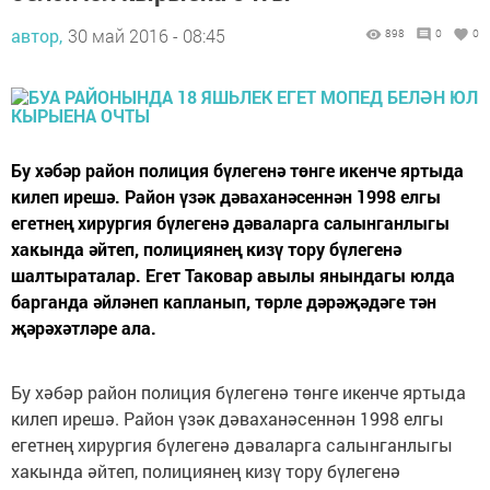
автор,
30 май 2016 - 08:45
898
0
0
Бу хәбәр район полиция бүлегенә төнге икенче яртыда
килеп ирешә. Район үзәк дәваханәсеннән 1998 елгы
егетнең хирургия бүлегенә дәваларга салынганлыгы
хакында әйтеп, полициянең кизү тору бүлегенә
шалтыраталар. Егет Таковар авылы янындагы юлда
барганда әйләнеп капланып, төрле дәрәҗәдәге тән
җәрәхәтләре ала.
Бу хәбәр район полиция бүлегенә төнге икенче яртыда
килеп ирешә. Район үзәк дәваханәсеннән 1998 елгы
егетнең хирургия бүлегенә дәваларга салынганлыгы
хакында әйтеп, полициянең кизү тору бүлегенә