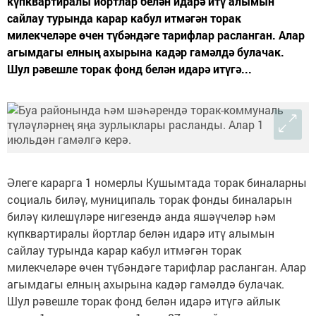
күпквартиралы йортлар белән идарә итү алымын
сайлау турында карар кабул итмәгән торак
милекчеләре өчен түбәндәге тарифлар расланган. Алар
агымдагы елның ахырына кадәр гамәлдә булачак.
Шул рәвешле торак фонд белән идарә итүгә...
Әлеге карарга 1 номерлы Кушымтада торак биналарны
социаль биләү, муниципаль торак фонды биналарын
биләү килешүләре нигезендә анда яшәүчеләр һәм
күпквартиралы йортлар белән идарә итү алымын
сайлау турында карар кабул итмәгән торак
милекчеләре өчен түбәндәге тарифлар расланган. Алар
агымдагы елның ахырына кадәр гамәлдә булачак.
Шул рәвешле торак фонд белән идарә итүгә айлык