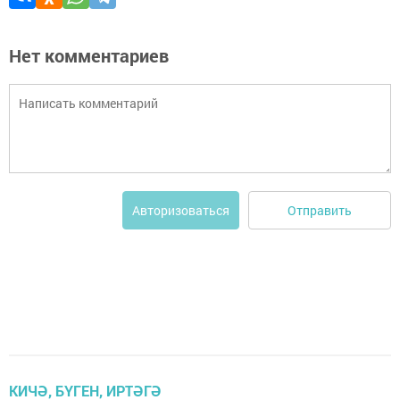
Нет комментариев
Отправить
Авторизоваться
КИЧӘ, БҮГЕН, ИРТӘГӘ