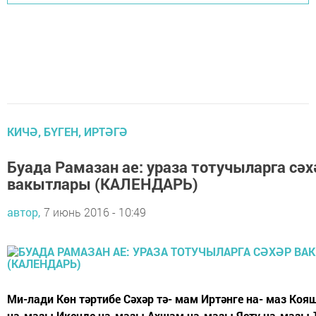
КИЧӘ, БҮГЕН, ИРТӘГӘ
Буада Рамазан ае: ураза тотучыларга сәх
вакытлары (КАЛЕНДАРЬ)
автор,
7 июнь 2016 - 10:49
Ми-лади Көн тәртибе Сәхәр тә- мам Иртәнге на- маз Коя
на-мазы Икенде на-мазы Ахшам на-мазы Ястү на-мазы 