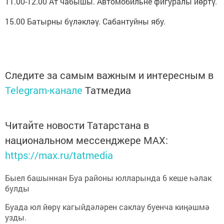
11.00-12.00 Ат чабышы. Автомобильне фигуралы йөртү.
15.00 Батырны бүләкләү. Сабантуйны ябу.
Следите за самым важным и интересным в
Telegram-канале
Татмедиа
Читайте новости Татарстана в
национальном мессенджере MАХ:
https://max.ru/tatmedia
Быел башыннан Буа районы юлларында 6 кеше һәлак
булды
Буада юл йөрү кагыйдәләрен саклау буенча киңәшмә
узды.