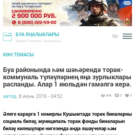
БУА ЯҢАЛЫКЛАРЫ
18+
"Байрак" газетасы - Буа районы
КӨН ТЕМАСЫ
Буа районында һәм шәһәрендә торак-
коммуналь түләүләрнең яңа зурлыклары
расланды. Алар 1 июльдән гамәлгә керә.
автор,
8 июнь 2016 - 04:52
848
0
0
Әлеге карарга 1 номерлы Кушымтада торак биналарны
социаль биләү, муниципаль торак фонды биналарын
биләү килешүләре нигезендә анда яшәүчеләр һәм