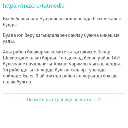
https://max.ru/tatmedia
Быел башыннан Буа районы юлларында 6 кеше һәлак
булды
Буада юл йөрү кагыйдәләрен саклау буенча киңәшмә
узды.
Аны район башкарма комитеты җитәкчесе Ленар
Шакирҗано алып барды. Төп доклад белән район ГАИ
бүлекчәсе начальнигы Алмас Кәримов чыгыш ясады.
Ул райондагы юлларда булган хәлләр турында
сөйләде. Быел 9 ай эчендә район юлларында 6 кеше
һәлак булган.
Перейти на страницу новости