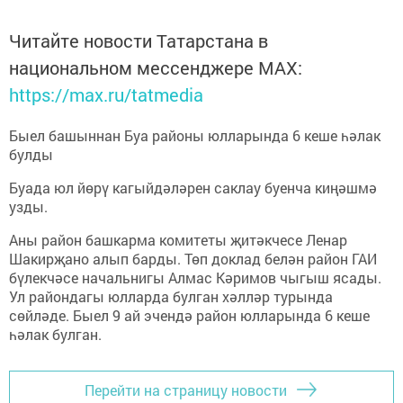
Читайте новости Татарстана в
национальном мессенджере MАХ:
https://max.ru/tatmedia
Быел башыннан Буа районы юлларында 6 кеше һәлак
булды
Буада юл йөрү кагыйдәләрен саклау буенча киңәшмә
узды.
Аны район башкарма комитеты җитәкчесе Ленар
Шакирҗано алып барды. Төп доклад белән район ГАИ
бүлекчәсе начальнигы Алмас Кәримов чыгыш ясады.
Ул райондагы юлларда булган хәлләр турында
сөйләде. Быел 9 ай эчендә район юлларында 6 кеше
һәлак булган.
Перейти на страницу новости