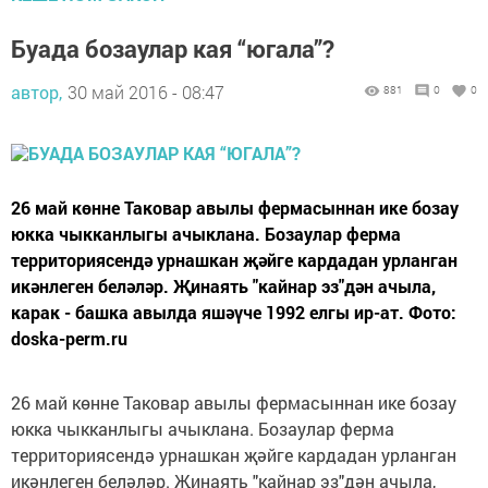
Буада бозаулар кая “югала”?
автор,
30 май 2016 - 08:47
881
0
0
26 май көнне Таковар авылы фермасыннан ике бозау
юкка чыкканлыгы ачыклана. Бозаулар ферма
территориясендә урнашкан җәйге кардадан урланган
икәнлеген беләләр. Җинаять "кайнар эз"дән ачыла,
карак - башка авылда яшәүче 1992 елгы ир-ат. Фото:
doska-perm.ru
26 май көнне Таковар авылы фермасыннан ике бозау
юкка чыкканлыгы ачыклана. Бозаулар ферма
территориясендә урнашкан җәйге кардадан урланган
икәнлеген беләләр. Җинаять "кайнар эз"дән ачыла,