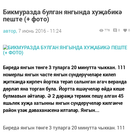
Бикмуразда булган янгында хуҗабикә
пеште (+ фото)
автор,
7 июнь 2016 - 11:24
776
0
0
Биредә янгын төнге 3 туларга 20 минутта чыккан. 111
номерлы янгын часте янгын сүндерүчеләре килеп
җиткәндә кирпеч йортка терәп салынган агач веранда
дөрләп яна торган була. Йортта яшәүчеләр өйдә кеше
булмавын әйтәләр. Ә 2 дәрәҗә термик пешү алган 45
яшьлек хуҗа хатынны янгын сүндерүчеләр килгәнче
район үзәк дәваханәсенә илтәләр. Янгын...
Биредә янгын төнге 3 туларга 20 минутта чыккан. 111