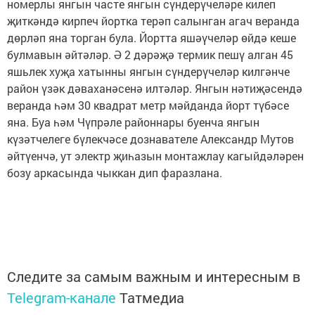
номерлы янгын часте янгын сүндерүчеләре килеп
җиткәндә кирпеч йортка терәп салынган агач веранда
дөрләп яна торган була. Йортта яшәүчеләр өйдә кеше
булмавын әйтәләр. Ә 2 дәрәҗә термик пешү алган 45
яшьлек хуҗа хатынны янгын сүндерүчеләр килгәнче
район үзәк дәваханәсенә илтәләр. Янгын нәтиҗәсендә
веранда һәм 30 квадрат метр мәйданда йорт түбәсе
яна. Буа һәм Чүпрәле районнары буенча янгын
күзәтчелеге бүлекчәсе дознавателе Александр Мутов
әйтүенчә, ут электр җиһазын монтажлау кагыйдәләрен
бозу аркасында чыккан дип фаразлана.
Следите за самым важным и интересным в
Telegram-канале
Татмедиа