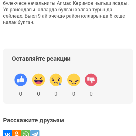
бүлекчәсе начальнигы Алмас Кәримов чыгыш ясады.
Ул райондагы юлларда булган хәлләр турында
сөйләде. Быел 9 ай эчендә район юлларында 6 кеше
һәлак булган.
Оставляйте реакции
0
0
0
0
0
Расскажите друзьям