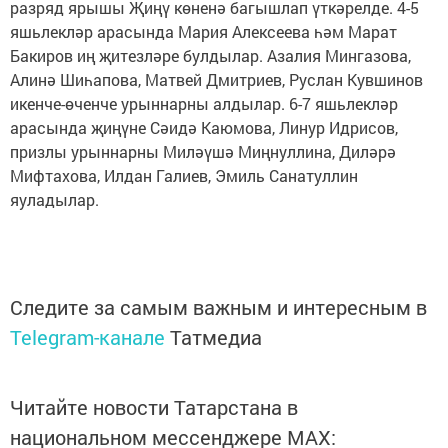
разряд ярышы Җиңү көненә багышлап үткәрелде. 4-5
яшьлекләр арасында Мария Алексеева һәм Марат
Бакиров иң җитезләре булдылар. Азалия Мингазова,
Алинә Шиһапова, Матвей Дмитриев, Руслан Кувшинов
икенче-өченче урыннарны алдылар. 6-7 яшьлекләр
арасында җиңүне Сәидә Каюмова, Линур Идрисов,
призлы урыннарны Миләүшә Миңнуллина, Диләрә
Мифтахова, Илдан Галиев, Эмиль Санатуллин
яуладылар.
Следите за самым важным и интересным в
Telegram-канале
Татмедиа
Читайте новости Татарстана в
национальном мессенджере MАХ: