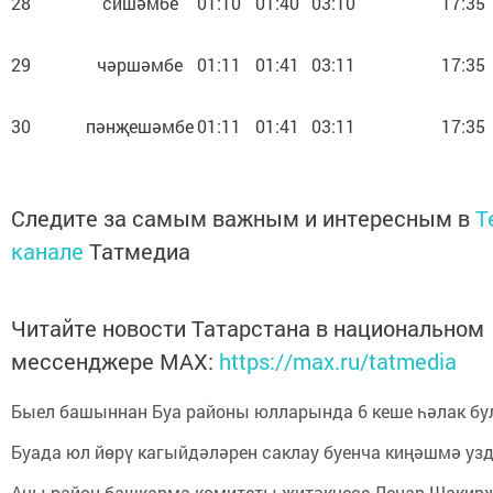
28
сишәмбе
01:10
01:40
03:10
17:35
29
чәршәмбе
01:11
01:41
03:11
17:35
30
пәнҗешәмбе
01:11
01:41
03:11
17:35
Следите за самым важным и интересным в
T
канале
Татмедиа
Читайте новости Татарстана в национальном
мессенджере MАХ:
https://max.ru/tatmedia
Быел башыннан Буа районы юлларында 6 кеше һәлак б
Буада юл йөрү кагыйдәләрен саклау буенча киңәшмә уз
Аны район башкарма комитеты җитәкчесе Ленар Шакир