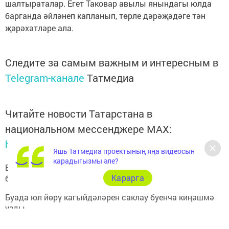
шалтыраталар. Егет Таковар авылы янындагы юлда
барганда әйләнеп капланып, төрле дәрәҗәдәге тән
җәрәхәтләре ала.
Следите за самым важным и интересным в
Telegram-канале
Татмедиа
Читайте новости Татарстана в
национальном мессенджере MАХ:
https://max.ru/tatmedia
Яшь Татмедиа проектының яңа видеосын
карадыгызмы әле?
Быел башыннан Буа районы юлларында 6 кеше һәлак
Карарга
булды
Буада юл йөрү кагыйдәләрен саклау буенча киңәшмә
узды.
Аны район башкарма комитеты җитәкчесе Ленар