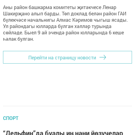
Аны район башкарма комитеты җитәкчесе Ленар
Шакирҗано алып барды. Төп доклад белән район ГАИ
бүлекчәсе начальнигы Алмас Кәримов чыгыш ясады.
Ул райондагы юлларда булган хәлләр турында
сөйләде. Быел 9 ай эчендә район юлларында 6 кеше
һәлак булган.
Перейти на страницу новости
СПОРТ
“Дельфин”да буалы иң нәни йөзүчеләр