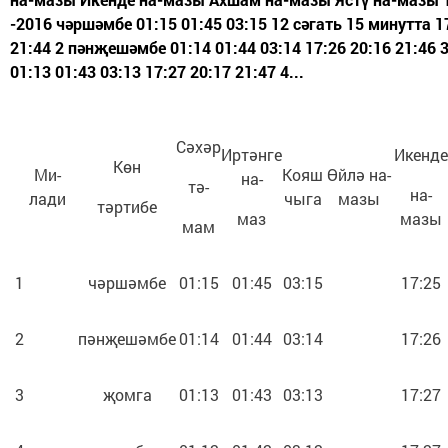
-2016 чәршәмбе 01:15 01:45 03:15 12 сәгать 15 минутта 1
21:44 2 пәнҗешәмбе 01:14 01:44 03:14 17:26 20:16 21:46
01:13 01:43 03:13 17:27 20:17 21:47 4...
Сәхәр
Иртәнге
Икенде
Көн
Ми-
Кояш
Өйлә на-
на-
тә-
на-
лади
чыга
мазы
тәртибе
маз
мазы
мам
1
чәршәмбе
01:15
01:45
03:15
17:25
2
пәнҗешәмбе
01:14
01:44
03:14
17:26
3
җомга
01:13
01:43
03:13
17:27