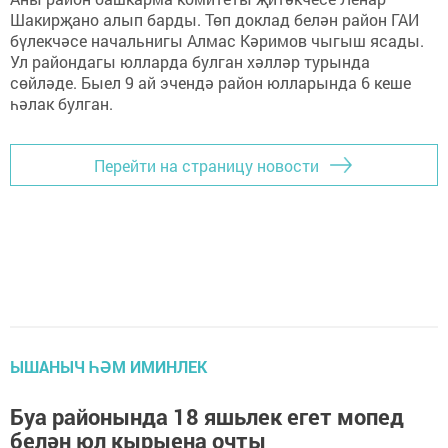
Шакирҗано алып барды. Төп доклад белән район ГАИ
бүлекчәсе начальнигы Алмас Кәримов чыгыш ясады.
Ул райондагы юлларда булган хәлләр турында
сөйләде. Быел 9 ай эчендә район юлларында 6 кеше
һәлак булган.
Перейти на страницу новости
ЫШАНЫЧ ҺӘМ ИМИНЛЕК
Буа районында 18 яшьлек егет мопед
белән юл кырыена очты