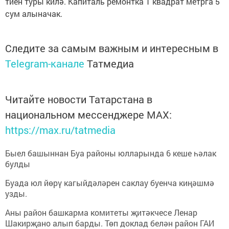
тиен туры килә. Капиталь ремонтка 1 квадрат метрга 5
сум алыначак.
Следите за самым важным и интересным в
Telegram-канале
Татмедиа
Читайте новости Татарстана в
национальном мессенджере MАХ:
https://max.ru/tatmedia
Быел башыннан Буа районы юлларында 6 кеше һәлак
булды
Буада юл йөрү кагыйдәләрен саклау буенча киңәшмә
узды.
Аны район башкарма комитеты җитәкчесе Ленар
Шакирҗано алып барды. Төп доклад белән район ГАИ