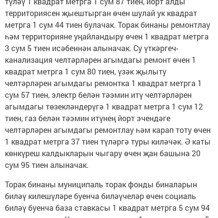
түләү 1 квадрат метрга 1 сум 87 тиен, йорт алды
территориясен җыештырган өчен шулай ук квадрат
метрга 1 сум 44 тиен булачак. Торак бинаны ремонтлау
һәм территорияне уңайландыру өчен 1 квадрат метрга
3 сум 5 тиен исәбеннән алыначак. Су үткәргеч-
канализация челтәрләрен агымдагы ремонт өчен 1
квадрат метрга 1 сум 80 тиен, үзәк җылыту
челтәрләрен агымдагы ремонтка 1 квадрат метрга 1
сум 57 тиен, электр белән тәэмин итү челтәрләрен
агымдагы төзекләндерүгә 1 квадрат метрга 1 сум 12
тиен, газ белән тәэмин итүнең йорт эчендәге
челтәрләрен агымдагы ремонтлау һәм карап тоту өчен
1 квадрат метрга 37 тиен түләргә туры киләчәк. Ә каты
көнкүреш калдыкларын чыгару өчен җан башына 20
сум 95 тиен алыначак.
Торак бинаны муниципаль торак фонды биналарын
биләү килешүләре буенча биләүчеләр өчен социаль
биләү буенча база ставкасы 1 квадрат метрга 5 сум 94