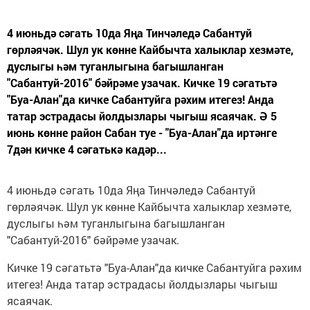
4 июньдә сәгать 10да Яңа Тинчәледә Сабантуй
гөрләячәк. Шул ук көнне Кайбычта халыклар хезмәте,
дуслыгы һәм туганлыгына багышланган
"Сабантуй-2016" бәйрәме узачак. Кичке 19 сәгатьтә
"Буа-Алан"да кичке Сабантуйга рәхим итегез! Анда
татар эстрадасы йолдызлары чыгыш ясаячак. Ә 5
июнь көнне район Сабан туе - "Буа-Алан"да иртәнге
7дән кичке 4 сәгатькә кадәр...
4 июньдә сәгать 10да Яңа Тинчәледә Сабантуй
гөрләячәк. Шул ук көнне Кайбычта халыклар хезмәте,
дуслыгы һәм туганлыгына багышланган
"Сабантуй-2016" бәйрәме узачак.
Кичке 19 сәгатьтә "Буа-Алан"да кичке Сабантуйга рәхим
итегез! Анда татар эстрадасы йолдызлары чыгыш
ясаячак.