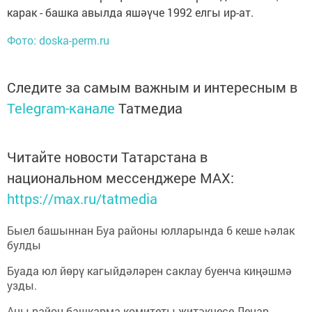
карак - башка авылда яшәүче 1992 елгы ир-ат.
Фото: doska-perm.ru
Следите за самым важным и интересным в
Telegram-канале
Татмедиа
Читайте новости Татарстана в
национальном мессенджере MАХ:
https://max.ru/tatmedia
Быел башыннан Буа районы юлларында 6 кеше һәлак
булды
Буада юл йөрү кагыйдәләрен саклау буенча киңәшмә
узды.
Аны район башкарма комитеты җитәкчесе Ленар