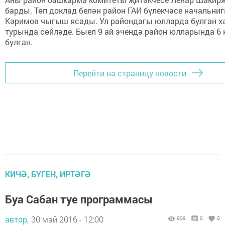
барды. Төп доклад белән район ГАИ бүлекчәсе начальни
Кәримов чыгыш ясады. Ул райондагы юлларда булган х
турында сөйләде. Быел 9 ай эчендә район юлларында 6 
булган.
Перейти на страницу новости
КИЧӘ, БҮГЕН, ИРТӘГӘ
Буа Сабан туе программасы
автор,
30 май 2016 - 12:00
909
0
0