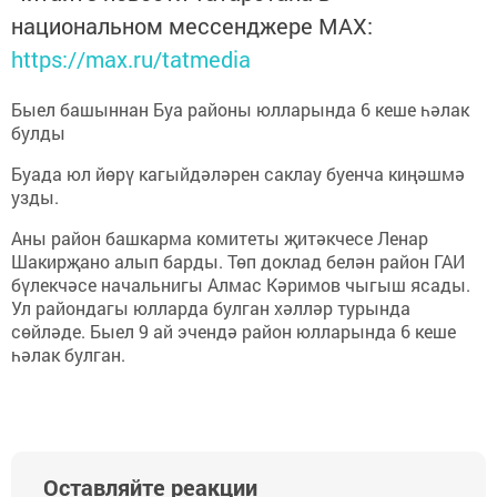
национальном мессенджере MАХ:
https://max.ru/tatmedia
Быел башыннан Буа районы юлларында 6 кеше һәлак
булды
Буада юл йөрү кагыйдәләрен саклау буенча киңәшмә
узды.
Аны район башкарма комитеты җитәкчесе Ленар
Шакирҗано алып барды. Төп доклад белән район ГАИ
бүлекчәсе начальнигы Алмас Кәримов чыгыш ясады.
Ул райондагы юлларда булган хәлләр турында
сөйләде. Быел 9 ай эчендә район юлларында 6 кеше
һәлак булган.
Оставляйте реакции