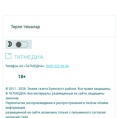
Төрле темалар
Телефон АО «ТАТМЕДИА»:
(843) 222 09 84
18+
© 2011 - 2026. Знамя газета Буинского района. Все права защищены.
© ТАТМЕДИА. Все материалы, размещенные на сайте, защищены
законом.
Перепечатка, воспроизведение и распространение в любом объеме
информации,
размещенной на сайте, возможна только с письменного согласия
редакций СМИ.