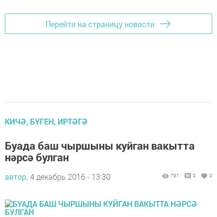
Перейти на страницу новости
КИЧӘ, БҮГЕН, ИРТӘГӘ
Буада баш чыршыны куйган вакытта
нәрсә булган
автор,
4 декабрь 2016 - 13:30
791
0
0