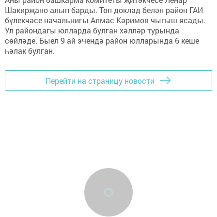
Шакирҗано алып барды. Төп доклад белән район ГАИ
бүлекчәсе начальнигы Алмас Кәримов чыгыш ясады.
Ул райондагы юлларда булган хәлләр турында
сөйләде. Быел 9 ай эчендә район юлларында 6 кеше
һәлак булган.
Перейти на страницу новости