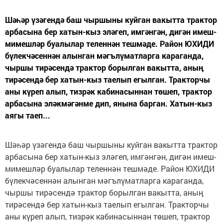
Шәһәр үзәгендә баш чыршыны куйган вакытта трактор
арбасына бер хатын-кыз эләгеп, имгәнгән, дигән имеш-
мимешләр буалылар теленнән тешмәде. Район ЮХИДИ
бүлекчәсеннән алынган мәгълүматларга караганда,
чыршы тирәсендә трактор борылган вакытта, аның
тирәсендә бер хатын-кыз таелып егылган. Тракторчы
аны күреп алып, тизрәк кабинасыннан төшеп, трактор
арбасына эләкмәгәнме дип, янына барган. Хатын-кыз
аягы таеп...
Шәһәр үзәгендә баш чыршыны куйган вакытта трактор
арбасына бер хатын-кыз эләгеп, имгәнгән, дигән имеш-
мимешләр буалылар теленнән тешмәде. Район ЮХИДИ
бүлекчәсеннән алынган мәгълүматларга караганда,
чыршы тирәсендә трактор борылган вакытта, аның
тирәсендә бер хатын-кыз таелып егылган. Тракторчы
аны күреп алып, тизрәк кабинасыннан төшеп, трактор