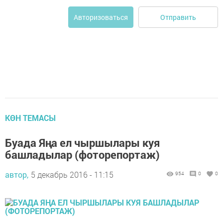
Отправить
Авторизоваться
КӨН ТЕМАСЫ
Буада Яңа ел чыршылары куя
башладылар (фоторепортаж)
автор,
5 декабрь 2016 - 11:15
954
0
0