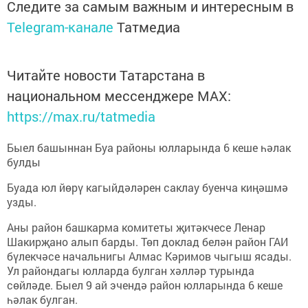
Следите за самым важным и интересным в
Telegram-канале
Татмедиа
Читайте новости Татарстана в
национальном мессенджере MАХ:
https://max.ru/tatmedia
Быел башыннан Буа районы юлларында 6 кеше һәлак
булды
Буада юл йөрү кагыйдәләрен саклау буенча киңәшмә
узды.
Аны район башкарма комитеты җитәкчесе Ленар
Шакирҗано алып барды. Төп доклад белән район ГАИ
бүлекчәсе начальнигы Алмас Кәримов чыгыш ясады.
Ул райондагы юлларда булган хәлләр турында
сөйләде. Быел 9 ай эчендә район юлларында 6 кеше
һәлак булган.