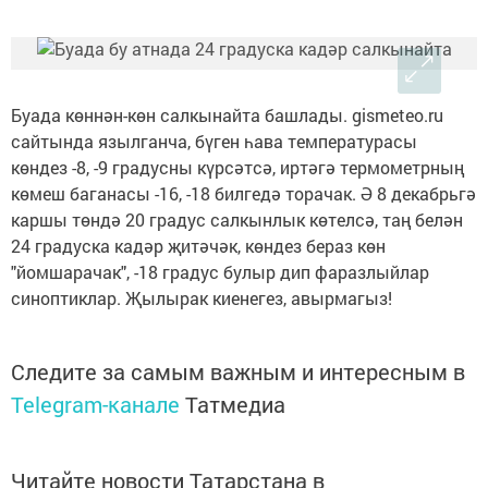
Буада көннән-көн салкынайта башлады. gismeteo.ru
сайтында язылганча, бүген һава температурасы
көндез -8, -9 градусны күрсәтсә, иртәгә термометрның
көмеш баганасы -16, -18 билгедә торачак. Ә 8 декабрьгә
каршы төндә 20 градус салкынлык көтелсә, таң белән
24 градуска кадәр җитәчәк, көндез бераз көн
"йомшарачак", -18 градус булыр дип фаразлыйлар
синоптиклар. Җылырак киенегез, авырмагыз!
Следите за самым важным и интересным в
Telegram-канале
Татмедиа
Читайте новости Татарстана в