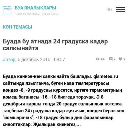
БУА ЯҢАЛЫКЛАРЫ
18+
"Байрак" газетасы - Буа районы
КӨН ТЕМАСЫ
Буада бу атнада 24 градуска кадәр
салкынайта
автор,
6 декабрь 2016 - 08:57
837
0
0
Буада көннән-көн салкынайта башлады. gismeteo.ru
сайтында язылганча, бүген һава температурасы
көндез -8, -9 градусны күрсәтсә, иртәгә термометрның
көмеш баганасы -16, -18 билгедә торачак. Ә 8
декабрьгә каршы төндә 20 градус салкынлык көтелсә,
таң белән 24 градуска кадәр җитәчәк, көндез бераз көн
"йомшарачак", -18 градус булыр дип фаразлыйлар
синоптиклар. Җылырак киенегез,...