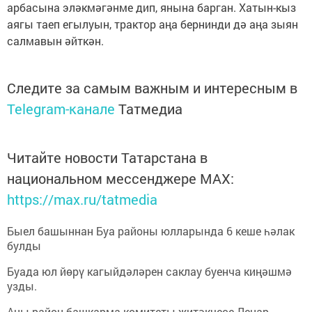
арбасына эләкмәгәнме дип, янына барган. Хатын-кыз
аягы таеп егылуын, трактор аңа бернинди дә аңа зыян
салмавын әйткән.
Следите за самым важным и интересным в
Telegram-канале
Татмедиа
Читайте новости Татарстана в
национальном мессенджере MАХ:
https://max.ru/tatmedia
Быел башыннан Буа районы юлларында 6 кеше һәлак
булды
Буада юл йөрү кагыйдәләрен саклау буенча киңәшмә
узды.
Аны район башкарма комитеты җитәкчесе Ленар