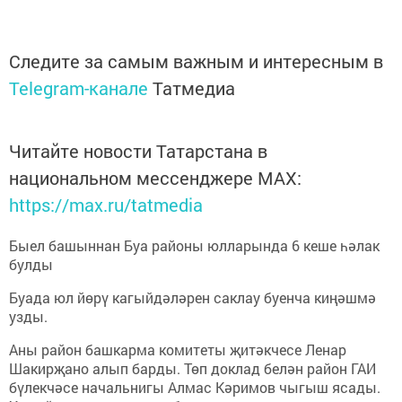
Следите за самым важным и интересным в
Telegram-канале
Татмедиа
Читайте новости Татарстана в
национальном мессенджере MАХ:
https://max.ru/tatmedia
Быел башыннан Буа районы юлларында 6 кеше һәлак
булды
Буада юл йөрү кагыйдәләрен саклау буенча киңәшмә
узды.
Аны район башкарма комитеты җитәкчесе Ленар
Шакирҗано алып барды. Төп доклад белән район ГАИ
бүлекчәсе начальнигы Алмас Кәримов чыгыш ясады.