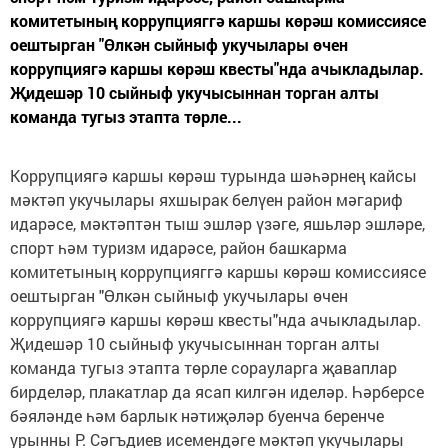
комитетының коррупцияггә каршы көрәш комиссиясе
оештырган "Өлкән сыйныф укучылары өчен
коррупциягә каршы көрәш квесты"нда ачыкладылар.
Җидешәр 10 сыйныф укучысыннан торган алты
команда тугыз этапта төрле...
Коррупциягә каршы көрәш турында шәһәрнең кайсы
мәктәп укучылары яхшырак белүен район мәгариф
идарәсе, мәктәптән тыш эшләр үзәге, яшьләр эшләре,
спорт һәм туризм идарәсе, район башкарма
комитетының коррупцияггә каршы көрәш комиссиясе
оештырган "Өлкән сыйныф укучылары өчен
коррупциягә каршы көрәш квесты"нда ачыкладылар.
Җидешәр 10 сыйныф укучысыннан торган алты
команда тугыз этапта төрле сорауларга җаваплар
бирделәр, плакатлар да ясап килгән иделәр. Һәрберсе
бәяләнде һәм барлык нәтиҗәләр буенча беренче
урынны Р. Сәгъдиев исемендәге мәктәп укучылары