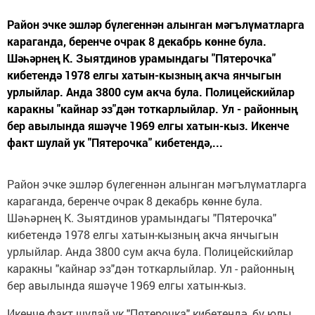
Район эчке эшләр бүлегеннән алынган мәгълүматларга
караганда, беренче очрак 8 декабрь көнне була.
Шәһәрнең К. Зыятдинов урамындагы "Пятерочка"
кибетендә 1978 елгы хатын-кызның акча янчыгын
урлыйлар. Анда 3800 сум акча була. Полицейскийлар
каракны "кайнар эз"дән тоткарлыйлар. Ул - районның
бер авылында яшәүче 1969 елгы хатын-кыз. Икенче
факт шулай ук "Пятерочка" кибетендә,...
Район эчке эшләр бүлегеннән алынган мәгълүматларга
караганда, беренче очрак 8 декабрь көнне була.
Шәһәрнең К. Зыятдинов урамындагы "Пятерочка"
кибетендә 1978 елгы хатын-кызның акча янчыгын
урлыйлар. Анда 3800 сум акча була. Полицейскийлар
каракны "кайнар эз"дән тоткарлыйлар. Ул - районның
бер авылында яшәүче 1969 елгы хатын-кыз.
Икенче факт шулай ук "Пятерочка" кибетендә, бу юлы