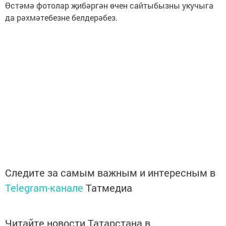
Өстәмә фотолар җибәргән өчен сайтыбызны укучыга
да рәхмәтебезне белдерәбез.
Следите за самым важным и интересным в
Telegram-канале
Татмедиа
Читайте новости Татарстана в