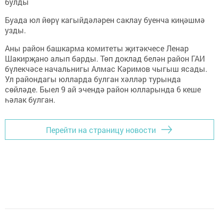
булды
Буада юл йөрү кагыйдәләрен саклау буенча киңәшмә
узды.
Аны район башкарма комитеты җитәкчесе Ленар
Шакирҗано алып барды. Төп доклад белән район ГАИ
бүлекчәсе начальнигы Алмас Кәримов чыгыш ясады.
Ул райондагы юлларда булган хәлләр турында
сөйләде. Быел 9 ай эчендә район юлларында 6 кеше
һәлак булган.
Перейти на страницу новости