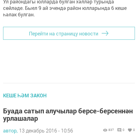
Ул райондагы юлларда булган хәлләр турында
сөйләде. Быел 9 ай эчендә район юлларында 6 кеше
һәлак булган.
Перейти на страницу новости
КЕШЕ ҺӘМ ЗАКОН
Буада сатып алучылар берсе-берсеннән
урлашалар
автор,
13 декабрь 2016 - 10:56
837
0
0