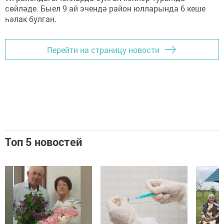
сөйләде. Быел 9 ай эчендә район юлларында 6 кеше
һәлак булган.
Перейти на страницу новости
Топ 5 новостей