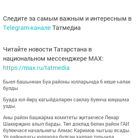
Следите за самым важным и интересным в
Telegram-канале
Татмедиа
Читайте новости Татарстана в
национальном мессенджере MАХ:
https://max.ru/tatmedia
Быел башыннан Буа районы юлларында 6 кеше һәлак
булды
Буада юл йөрү кагыйдәләрен саклау буенча киңәшмә
узды.
Аны район башкарма комитеты җитәкчесе Ленар
Шакирҗано алып барды. Төп доклад белән район ГАИ
бүлекчәсе начальнигы Алмас Кәримов чыгыш ясады.
Ул райондагы юлларда булган хәлләр турында