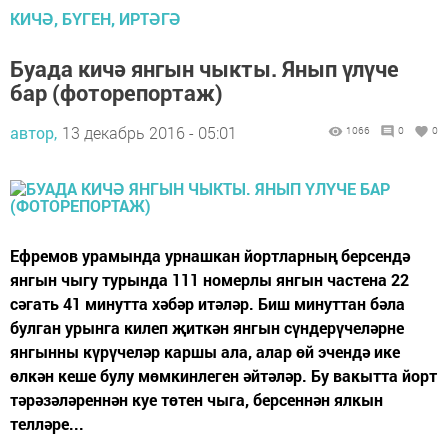
КИЧӘ, БҮГЕН, ИРТӘГӘ
Буада кичә янгын чыкты. Янып үлүче
бар (фоторепортаж)
автор,
13 декабрь 2016 - 05:01
1066
0
0
Ефремов урамында урнашкан йортларның берсендә
янгын чыгу турында 111 номерлы янгын частена 22
сәгать 41 минутта хәбәр итәләр. Биш минуттан бәла
булган урынга килеп җиткән янгын сүндерүчеләрне
янгынны күрүчеләр каршы ала, алар өй эчендә ике
өлкән кеше булу мөмкинлеген әйтәләр. Бу вакытта йорт
тәрәзәләреннән куе төтен чыга, берсеннән ялкын
телләре...