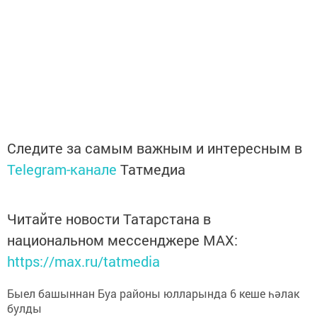
Следите за самым важным и интересным в
Telegram-канале
Татмедиа
Читайте новости Татарстана в
национальном мессенджере MАХ:
https://max.ru/tatmedia
Быел башыннан Буа районы юлларында 6 кеше һәлак
булды