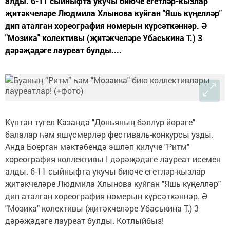
алды. 6-11 сыйныфта укучы биюче егетләр-кызлар
җитәкчеләре Людмила Хлынова куйган "Яшь күңелләр"
дип аталган хореография номерын күрсәткәннәр. Ә
"Мозика" колективы (җитәкчеләре Убаськина Т.) 3
дәрәҗәдәге лауреат булды....
Күптән түгел Казанда "Дөньяның бәллүр йөрәге"
балалар һәм яшүсмерләр фестиваль-конкурсы узды.
Анда Боерган мәктәбендә эшләп килүче "Ритм"
хореография коллективы I дәрәҗәдәге лауреат исемен
алды. 6-11 сыйныфта укучы биюче егетләр-кызлар
җитәкчеләре Людмила Хлынова куйган "Яшь күңелләр"
дип аталган хореография номерын күрсәткәннәр. Ә
"Мозика" колективы (җитәкчеләре Убаськина Т.) 3
дәрәҗәдәге лауреат булды. Котлыйбыз!