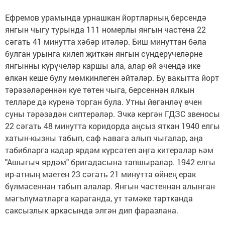
Ефремов урамында урнашкан йортларның берсендә
янгын чыгу турында 111 номерлы янгын частена 22
сәгать 41 минутта хәбәр итәләр. Биш минуттан бәла
булган урынга килеп җиткән янгын сүндерүчеләрне
янгынны күрүчеләр каршы ала, алар өй эчендә ике
өлкән кеше булу мөмкинлеген әйтәләр. Бу вакытта йорт
тәрәзәләреннән куе төтен чыга, берсеннән ялкын
телләре дә күренә торган була. Утны йөгәнләү өчен
суны тәрәзәдән сиптерәләр. Эчкә кергән ГДЗС звеносы
22 сәгать 48 минутта коридорда аңсыз яткан 1940 елгы
хатын-кызны табып, саф һавага алып чыгалар, аңа
табибларга кадәр ярдәм күрсәтеп аңга китерәләр һәм
"Ашыгыч ярдәм" бригадасына тапшыралар. 1942 елгы
ир-атның мәетен 23 сәгать 21 минутта өйнең ерак
бүлмәсеннән табып алалар. Янгын частеннан алынган
мәгълүматларга караганда, ут тәмәке тартканда
саксызлык аркасында элгән дип фаразлана.