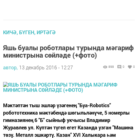
КИЧӘ, БҮГЕН, ИРТӘГӘ
Яшь буалы роботлары турында мәгариф
министрына сөйләде (+фото)
автор,
13 декабрь 2016 - 12:27
898
0
0
Мәктәптән тыш эшләр үзәгенең "Буа-Robotics"
робототехника мәктәбендә шөгыльләнүче, 5 номерлы
гимназиянең 6 "Б" сыйныф укчысы Владимир
Журавлев ул. Күптән түгел егет Казанда узган "Машина
төзү. Металл эшкәртү. Казан" XVI Халыкара һәм