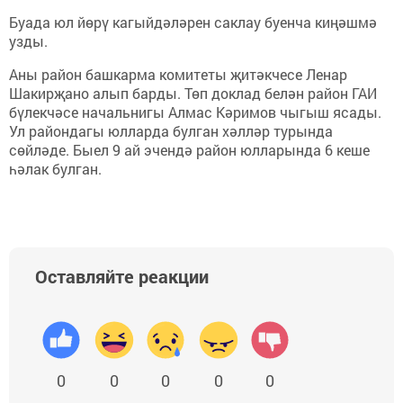
Буада юл йөрү кагыйдәләрен саклау буенча киңәшмә
узды.
Аны район башкарма комитеты җитәкчесе Ленар
Шакирҗано алып барды. Төп доклад белән район ГАИ
бүлекчәсе начальнигы Алмас Кәримов чыгыш ясады.
Ул райондагы юлларда булган хәлләр турында
сөйләде. Быел 9 ай эчендә район юлларында 6 кеше
һәлак булган.
Оставляйте реакции
0
0
0
0
0