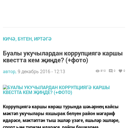
КИЧӘ, БҮГЕН, ИРТӘГӘ
Буалы укучылардан коррупциягә каршы
квестта кем җиңде? (+фото)
автор,
9 декабрь 2016 - 12:13
810
0
0
Коррупциягә каршы көрәш турында шәһәрнең кайсы
мәктәп укучылары яхшырак белүен район мәгариф
идарәсе, мәктәптән тыш эшләр үзәге, яшьләр эшләре,
спорт һәм туризм идарәсе, район башкарма