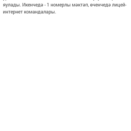
яулады. Икенчедә - 1 номерлы мәктәп, өченчедә лицей-
интернет командалары.