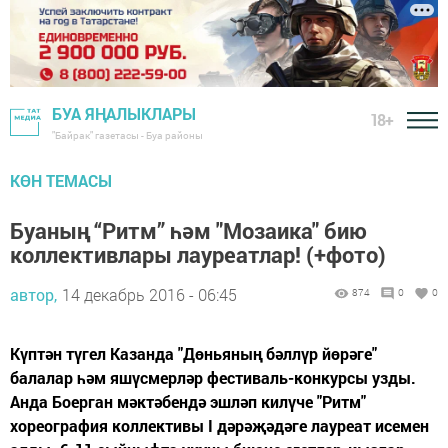
БУА ЯҢАЛЫКЛАРЫ
18+
"Байрак" газетасы - Буа районы
КӨН ТЕМАСЫ
Буаның “Ритм” һәм "Мозаика" бию
коллективлары лауреатлар! (+фото)
автор,
14 декабрь 2016 - 06:45
874
0
0
Күптән түгел Казанда "Дөньяның бәллүр йөрәге"
балалар һәм яшүсмерләр фестиваль-конкурсы узды.
Анда Боерган мәктәбендә эшләп килүче "Ритм"
хореография коллективы I дәрәҗәдәге лауреат исемен