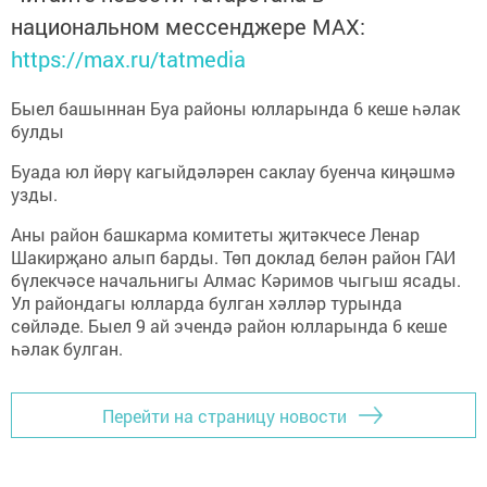
национальном мессенджере MАХ:
https://max.ru/tatmedia
Быел башыннан Буа районы юлларында 6 кеше һәлак
булды
Буада юл йөрү кагыйдәләрен саклау буенча киңәшмә
узды.
Аны район башкарма комитеты җитәкчесе Ленар
Шакирҗано алып барды. Төп доклад белән район ГАИ
бүлекчәсе начальнигы Алмас Кәримов чыгыш ясады.
Ул райондагы юлларда булган хәлләр турында
сөйләде. Быел 9 ай эчендә район юлларында 6 кеше
һәлак булган.
Перейти на страницу новости