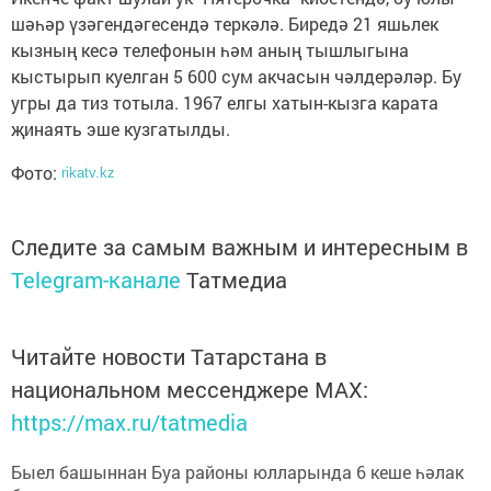
шәһәр үзәгендәгесендә теркәлә. Биредә 21 яшьлек
кызның кесә телефонын һәм аның тышлыгына
кыстырып куелган 5 600 сум акчасын чәлдерәләр. Бу
угры да тиз тотыла. 1967 елгы хатын-кызга карата
җинаять эше кузгатылды.
Фото:
rikatv.kz
Следите за самым важным и интересным в
Telegram-канале
Татмедиа
Читайте новости Татарстана в
национальном мессенджере MАХ:
https://max.ru/tatmedia
Быел башыннан Буа районы юлларында 6 кеше һәлак