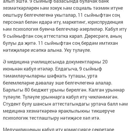
алып эштә. 9 сыйныф базасында булачак банк
хезмәткәрләрен һәм хокук һәм социаль тәэмин итүне
оештыру белгечлегенә укыталар, 11 сыйныфтан соң
персонал белән идарә итү, маркетинг, юриспруденция
һәм психология буенча белгечләр әзерлиләр. Кабул итү
9 сыйныфтан соң аттестатка карап. Дөресрәге, аның
булуы да җитә. 11 сыйныфтан соң бердәм имтихан
нәтиҗәләре исәпкә алына. Уку түләүле.
Ә медицина училищесында документларны 20
июньнән кабул итәләр. Елдагыча, 9 сыйныф
тәмамлаучыларны шәфкать туташы, урта
белемлеләрне дәвалау эше белгечлегенә алалар.
Барлыгы 80 бюджет урыны бирелгән. Калган урыннар
түләүле. Түләүле урыннарга кабул итү чикләнмәгән.
Студент булу шансын аттестатындагы уртача балл һәм
медицина хезмәткәренә яраклылыкны тикшерүче
психологик тестлаштыру нәтиҗәсе хәл итә.
Медучилищеның кабул итү комиссиясе секретаре