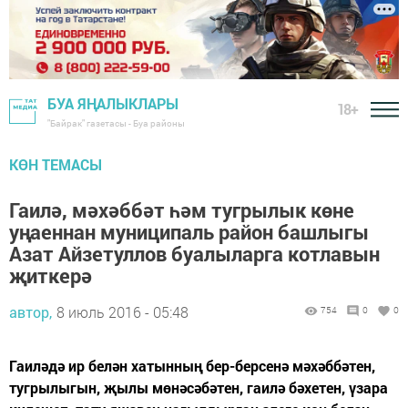
БУА ЯҢАЛЫКЛАРЫ
18+
"Байрак" газетасы - Буа районы
КӨН ТЕМАСЫ
Гаилә, мәхәббәт һәм тугрылык көне
уңаеннан муниципаль район башлыгы
Азат Айзетуллов буалыларга котлавын
җиткерә
автор,
8 июль 2016 - 05:48
754
0
0
Гаиләдә ир белән хатынның бер-берсенә мәхәббәтен,
тугрылыгын, җылы мөнәсәбәтен, гаилә бәхетен, үзара