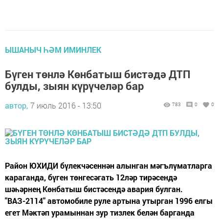
ЫШАНЫЧ ҺӘМ ИМИНЛЕК
Бүген төнлә Көнбатыш бистәдә ДТП
булды, зыян күрүчеләр бар
автор,
7 июль 2016 - 13:50
783
0
0
Район ЮХИДИ бүлекчәсеннән алынган мәгълүматларга
караганда, бүген төнгесәгать 12ләр тирәсендә
шәһәрнең Көнбатыш бистәсендә авария булган.
"ВАЗ-2114" автомобиле руле артына утырган 1996 елгы
егет Мәктәп урамыннан зур тизлек белән барганда