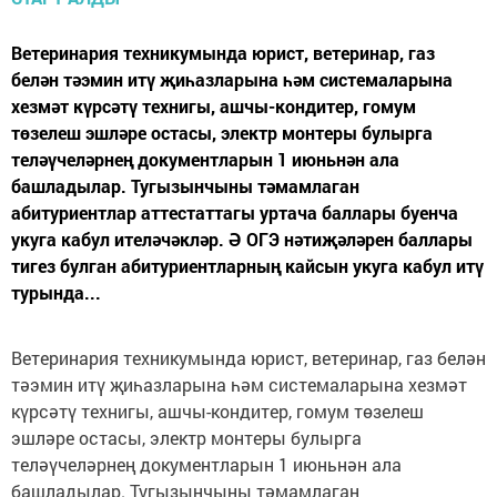
Ветеринария техникумында юрист, ветеринар, газ
белән тәэмин итү җиһазларына һәм системаларына
хезмәт күрсәтү технигы, ашчы-кондитер, гомум
төзелеш эшләре остасы, электр монтеры булырга
теләүчеләрнең документларын 1 июньнән ала
башладылар. Тугызынчыны тәмамлаган
абитуриентлар аттестаттагы уртача баллары буенча
укуга кабул ителәчәкләр. Ә ОГЭ нәтиҗәләрен баллары
тигез булган абитуриентларның кайсын укуга кабул итү
турында...
Ветеринария техникумында юрист, ветеринар, газ белән
тәэмин итү җиһазларына һәм системаларына хезмәт
күрсәтү технигы, ашчы-кондитер, гомум төзелеш
эшләре остасы, электр монтеры булырга
теләүчеләрнең документларын 1 июньнән ала
башладылар. Тугызынчыны тәмамлаган