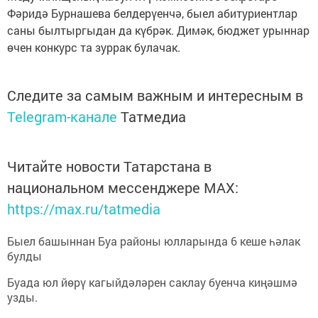
Фәридә Бурнашева белдерүенчә, быел абитуриентлар
саны былтыргыдан да күбрәк. Димәк, бюджет урыннар
өчен конкурс та зуррак булачак.
Следите за самым важным и интересным в
Telegram-канале
Татмедиа
Читайте новости Татарстана в
национальном мессенджере MАХ:
https://max.ru/tatmedia
Быел башыннан Буа районы юлларында 6 кеше һәлак
булды
Буада юл йөрү кагыйдәләрен саклау буенча киңәшмә
узды.