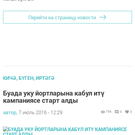
Перейти на страницу новости
КИЧӘ, БҮГЕН, ИРТӘГӘ
Буада уку йортларына кабул итү
кампаниясе старт алды
автор,
7 июль 2016 - 12:29
755
0
0