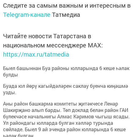
Следите за самым важным и интересным в
Telegram-канале
Татмедиа
Читайте новости Татарстана в
национальном мессенджере MАХ:
https://max.ru/tatmedia
Быел башыннан Буа районы юлларында 6 кеше һәлак
булды
Буада юл йөрү кагыйдәләрен саклау буенча киңәшмә
узды.
Аны район башкарма комитеты җитәкчесе Ленар
Шакирҗано алып барды. Төп доклад белән район ГАИ
бүлекчәсе начальнигы Алмас Кәримов чыгыш ясады.
Ул райондагы юлларда булган хәлләр турында
сөйләде. Быел 9 ай эчендә район юлларында 6 кеше
һәлак булган.