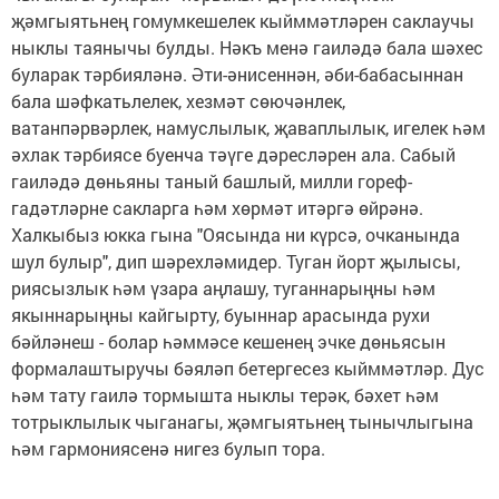
җәмгыятьнең гомумкешелек кыйммәтләрен саклаучы
ныклы таянычы булды. Нәкъ менә гаиләдә бала шәхес
буларак тәрбияләнә. Әти-әнисеннән, әби-бабасыннан
бала шәфкатьлелек, хезмәт сөючәнлек,
ватанпәрвәрлек, намуслылык, җаваплылык, игелек һәм
әхлак тәрбиясе буенча тәүге дәресләрен ала. Сабый
гаиләдә дөньяны таный башлый, милли гореф-
гадәтләрне сакларга һәм хөрмәт итәргә өйрәнә.
Халкыбыз юкка гына "Оясында ни күрсә, очканында
шул булыр", дип шәрехләмидер. Туган йорт җылысы,
риясызлык һәм үзара аңлашу, туганнарыңны һәм
якыннарыңны кайгырту, буыннар арасында рухи
бәйләнеш - болар һәммәсе кешенең эчке дөньясын
формалаштыручы бәяләп бетергесез кыйммәтләр. Дус
һәм тату гаилә тормышта ныклы терәк, бәхет һәм
тотрыклылык чыганагы, җәмгыятьнең тынычлыгына
һәм гармониясенә нигез булып тора.