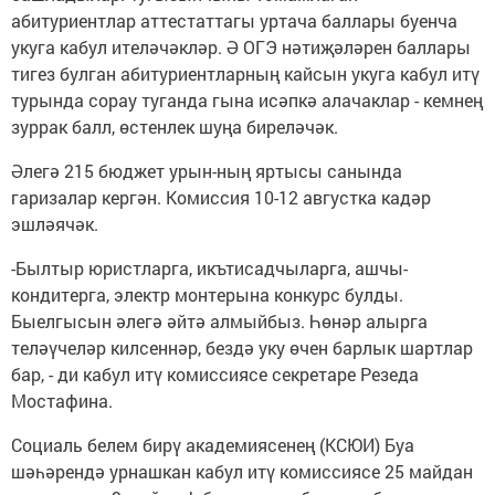
абитуриентлар аттестаттагы уртача баллары буенча
укуга кабул ителәчәкләр. Ә ОГЭ нәтиҗәләрен баллары
тигез булган абитуриентларның кайсын укуга кабул итү
турында сорау туганда гына исәпкә алачаклар - кемнең
зуррак балл, өстенлек шуңа биреләчәк.
Әлегә 215 бюджет урын-ның яртысы санында
гаризалар кергән. Комиссия 10-12 августка кадәр
эшләячәк.
-Былтыр юристларга, икътисадчыларга, ашчы-
кондитерга, электр монтерына конкурс булды.
Быелгысын әлегә әйтә алмыйбыз. Һөнәр алырга
теләүчеләр килсеннәр, бездә уку өчен барлык шартлар
бар, - ди кабул итү комиссиясе секретаре Резеда
Мостафина.
Социаль белем бирү академиясенең (КСЮИ) Буа
шәһәрендә урнашкан кабул итү комиссиясе 25 майдан