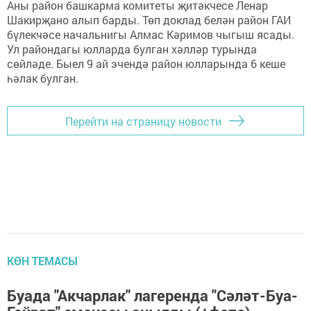
Аны район башкарма комитеты җитәкчесе Ленар
Шакирҗано алып барды. Төп доклад белән район ГАИ
бүлекчәсе начальнигы Алмас Кәримов чыгыш ясады.
Ул райондагы юлларда булган хәлләр турында
сөйләде. Быел 9 ай эчендә район юлларында 6 кеше
һәлак булган.
Перейти на страницу новости
КӨН ТЕМАСЫ
Буада "Акчарлак" лагеренда "Сәләт-Буа-