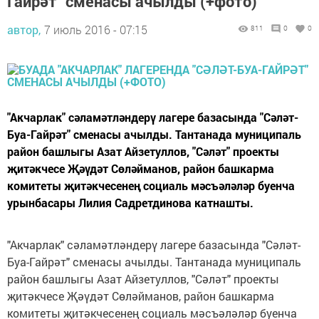
Гайрәт" сменасы ачылды (+фото)
автор,
7 июль 2016 - 07:15
811
0
0
"Акчарлак" сәламәтләндерү лагере базасында "Сәләт-
Буа-Гайрәт" сменасы ачылды. Тантанада муниципаль
район башлыгы Азат Айзетуллов, "Сәләт" проекты
җитәкчесе Җәүдәт Сөләйманов, район башкарма
комитеты җитәкчесенең социаль мәсъәләләр буенча
урынбасары Лилия Садретдинова катнашты.
"Акчарлак" сәламәтләндерү лагере базасында "Сәләт-
Буа-Гайрәт" сменасы ачылды. Тантанада муниципаль
район башлыгы Азат Айзетуллов, "Сәләт" проекты
җитәкчесе Җәүдәт Сөләйманов, район башкарма
комитеты җитәкчесенең социаль мәсъәләләр буенча