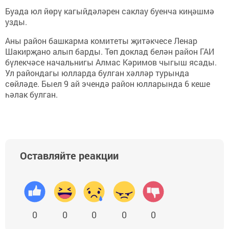
Буада юл йөрү кагыйдәләрен саклау буенча киңәшмә
узды.
Аны район башкарма комитеты җитәкчесе Ленар
Шакирҗано алып барды. Төп доклад белән район ГАИ
бүлекчәсе начальнигы Алмас Кәримов чыгыш ясады.
Ул райондагы юлларда булган хәлләр турында
сөйләде. Быел 9 ай эчендә район юлларында 6 кеше
һәлак булган.
Оставляйте реакции
0
0
0
0
0