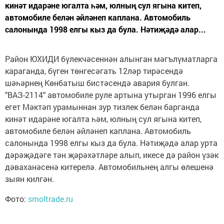
кинәт идарәне югалта һәм, юлның сул ягына китеп,
автомобиле белән әйләнеп каплана. Автомобиль
салонында 1998 елгы кыз да була. Нәтиҗәдә алар...
Район ЮХИДИ бүлекчәсеннән алынган мәгълүматларга
караганда, бүген төнгесәгать 12ләр тирәсендә
шәһәрнең Көнбатыш бистәсендә авария булган.
"ВАЗ-2114" автомобиле руле артына утырган 1996 елгы
егет Мәктәп урамыннан зур тизлек белән барганда
кинәт идарәне югалта һәм, юлның сул ягына китеп,
автомобиле белән әйләнеп каплана. Автомобиль
салонында 1998 елгы кыз да була. Нәтиҗәдә алар урта
дәрәҗәдәге тән җәрәхәтләре алып, икесе дә район үзәк
дәваханәсенә китерелә. Автомобильнең алгы өлешенә
зыян килгән.
Фото:
smoltrade.ru