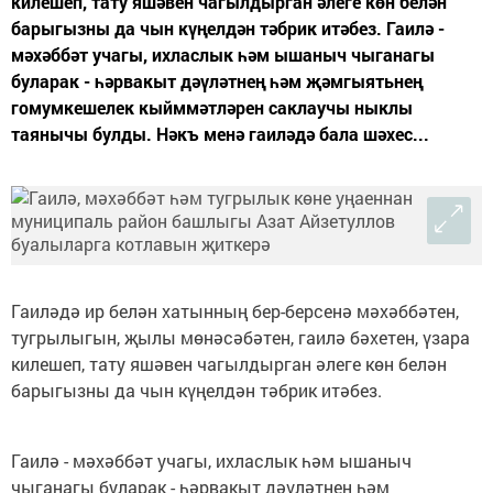
килешеп, тату яшәвен чагылдырган әлеге көн белән
барыгызны да чын күңелдән тәбрик итәбез. Гаилә -
мәхәббәт учагы, ихласлык һәм ышаныч чыганагы
буларак - һәрвакыт дәүләтнең һәм җәмгыятьнең
гомумкешелек кыйммәтләрен саклаучы ныклы
таянычы булды. Нәкъ менә гаиләдә бала шәхес...
Гаиләдә ир белән хатынның бер-берсенә мәхәббәтен,
тугрылыгын, җылы мөнәсәбәтен, гаилә бәхетен, үзара
килешеп, тату яшәвен чагылдырган әлеге көн белән
барыгызны да чын күңелдән тәбрик итәбез.
Гаилә - мәхәббәт учагы, ихласлык һәм ышаныч
чыганагы буларак - һәрвакыт дәүләтнең һәм