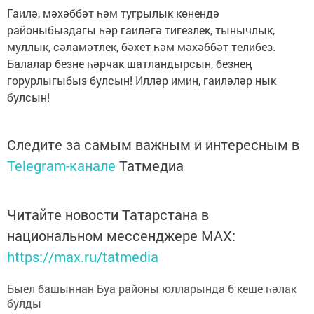
Гаилә, мәхәббәт һәм тугрылык көнендә
районыбыздагы һәр гаиләгә тигезлек, тынычлык,
муллык, сәламәтлек, бәхет һәм мәхәббәт телибез.
Балалар безне һәрчак шатландырсын, безнең
горурлыгыбыз булсын! Илләр имин, гаиләләр нык
булсын!
Следите за самым важным и интересным в
Telegram-канале
Татмедиа
Читайте новости Татарстана в
национальном мессенджере MАХ:
https://max.ru/tatmedia
Быел башыннан Буа районы юлларында 6 кеше һәлак
булды