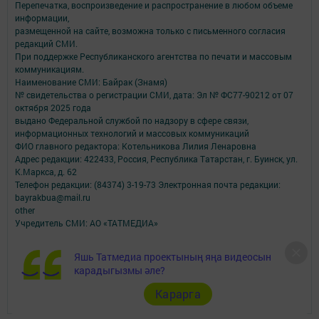
Перепечатка, воспроизведение и распространение в любом объеме
информации,
размещенной на сайте, возможна только с письменного согласия
редакций СМИ.
При поддержке Республиканского агентства по печати и массовым
коммуникациям.
Наименование СМИ: Байрак (Знамя)
№ свидетельства о регистрации СМИ, дата: Эл № ФС77-90212 от 07
октября 2025 года
выдано Федеральной службой по надзору в сфере связи,
информационных технологий и массовых коммуникаций
ФИО главного редактора: Котельникова Лилия Ленаровна
Адрес редакции: 422433, Россия, Республика Татарстан, г. Буинск, ул.
К.Маркса, д. 62
Телефон редакции: (84374) 3-19-73 Электронная почта редакции:
bayrakbua@mail.ru
other
Учредитель СМИ: АО «ТАТМЕДИА»
Антикоррупционная политика
Яшь Татмедиа проектының яңа видеосын
АО «ТАТМЕДИА» использует «cookie»
для персонализации сервисов и
карадыгызмы әле?
удобства пользователей сайтом.
Использование «cookie» можно отменить в настройках браузера.
Карарга
Политика конфиденциальности