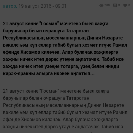
автор,
19 август 2016 - 09:01
788
0
0
21 август көнне "Госман" мәчетенә быел хаҗга
баручылар белән очрашуга Татарстан
Республикасының мөселманнарның Диния Нәзарәте
вәкиле һәм күп еллар табиб булып хезмәт итүче Рамил
әфәнде Хисамов киләчәк. Алар булачак хаҗиләргә
хаҗны ничек итеп дөрес үтәүне аңлатачак. Табиб исә
хаҗда ничек итеп үзеңне тотарга, үзең белән нинди
кирәк-яракны алырга икәнен аңлатып...
21 август көнне "Госман" мәчетенә быел хаҗга
баручылар белән очрашуга Татарстан
Республикасының мөселманнарның Диния Нәзарәте
вәкиле һәм күп еллар табиб булып хезмәт итүче Рамил
әфәнде Хисамов киләчәк. Алар булачак хаҗиләргә
хаҗны ничек итеп дөрес үтәүне аңлатачак. Табиб исә