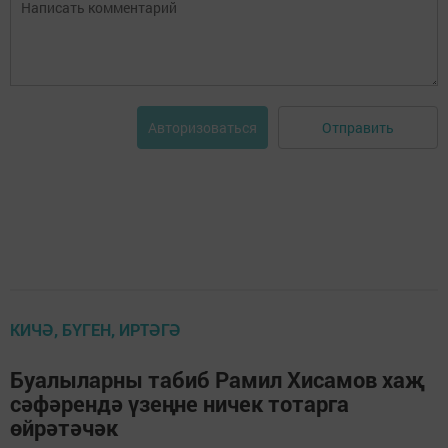
Отправить
Авторизоваться
КИЧӘ, БҮГЕН, ИРТӘГӘ
Буалыларны табиб Рамил Хисамов хаҗ
сәфәрендә үзеңне ничек тотарга
өйрәтәчәк