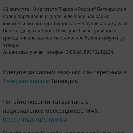
23 августта 10 сәгатьтә "Бердәм Россия" Бөтенроссия
сәяси партиясенең җирле бүлекчәсе башкарма
комитеты бинасында Татарстан Республикасы Дәүләт
Советы депуаты Ринат Рәүф улы Гайзатуллинның
гражданнарны шәхси мәсьәләләре буенча кабул итүе
үткәрә.
Алдан язылу өчен телефон: 3-56-24, 89375242224.
Следите за самым важным и интересным в
Telegram-канале
Татмедиа
Читайте новости Татарстана в
национальном мессенджере MАХ:
https://max.ru/tatmedia
Быел башыннан Буа районы юлларында 6 кеше һәлак