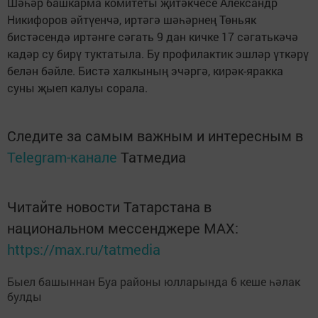
Шәһәр башкарма комитеты җитәкчесе Александр
Никифоров әйтүенчә, иртәгә шәһәрнең Төньяк
бистәсендә иртәнге сәгать 9 дан кичке 17 сәгатькәчә
кадәр су бирү туктатыла. Бу профилактик эшләр үткәрү
белән бәйле. Бистә халкының эчәргә, кирәк-яракка
суны җыеп калуы сорала.
Следите за самым важным и интересным в
Telegram-канале
Татмедиа
Читайте новости Татарстана в
национальном мессенджере MАХ:
https://max.ru/tatmedia
Быел башыннан Буа районы юлларында 6 кеше һәлак
булды