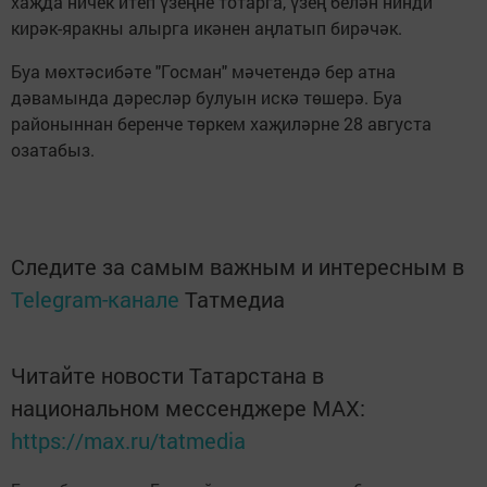
хаҗда ничек итеп үзеңне тотарга, үзең белән нинди
кирәк-яракны алырга икәнен аңлатып бирәчәк.
Буа мөхтәсибәте "Госман" мәчетендә бер атна
дәвамында дәресләр булуын искә төшерә. Буа
районыннан беренче төркем хаҗиләрне 28 августа
озатабыз.
Следите за самым важным и интересным в
Telegram-канале
Татмедиа
Читайте новости Татарстана в
национальном мессенджере MАХ:
https://max.ru/tatmedia