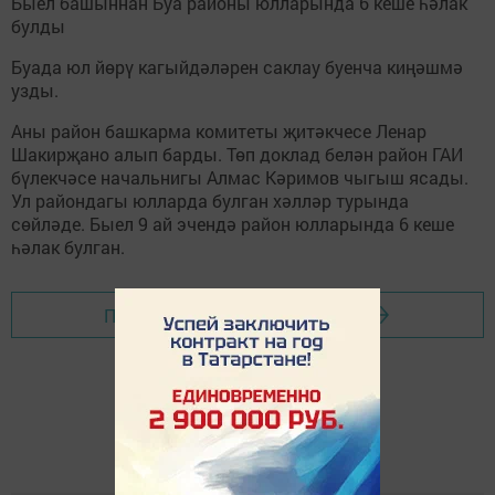
Быел башыннан Буа районы юлларында 6 кеше һәлак
булды
Буада юл йөрү кагыйдәләрен саклау буенча киңәшмә
узды.
Аны район башкарма комитеты җитәкчесе Ленар
Шакирҗано алып барды. Төп доклад белән район ГАИ
бүлекчәсе начальнигы Алмас Кәримов чыгыш ясады.
Ул райондагы юлларда булган хәлләр турында
сөйләде. Быел 9 ай эчендә район юлларында 6 кеше
һәлак булган.
Перейти на страницу новости