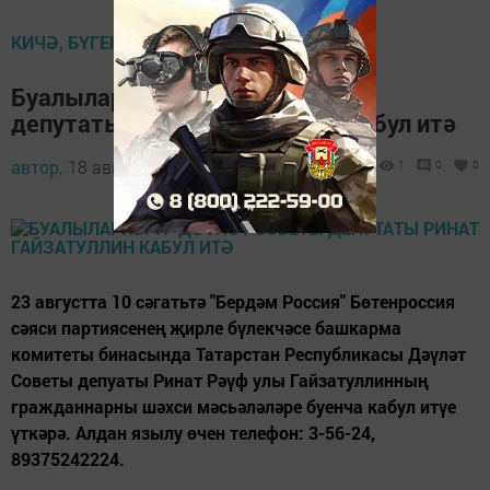
КИЧӘ, БҮГЕН, ИРТӘГӘ
Буалыларны ТР Дәүләт Советы
депутаты Ринат Гайзатуллин кабул итә
автор,
18 август 2016 - 13:36
1
0
0
23 августта 10 сәгатьтә "Бердәм Россия" Бөтенроссия
сәяси партиясенең җирле бүлекчәсе башкарма
комитеты бинасында Татарстан Республикасы Дәүләт
Советы депуаты Ринат Рәүф улы Гайзатуллинның
гражданнарны шәхси мәсьәләләре буенча кабул итүе
үткәрә. Алдан язылу өчен телефон: 3-56-24,
89375242224.