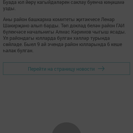
Буада юл йөрү кагыйдәләрен саклау буенча киңәшмә
узды.
Аны район башкарма комитеты җитәкчесе Ленар
Шакирҗано алып барды. Төп доклад белән район ГАИ
бүлекчәсе начальнигы Алмас Кәримов чыгыш ясады.
Ул райондагы юлларда булган хәлләр турында
сөйләде. Быел 9 ай эчендә район юлларында 6 кеше
һәлак булган.
Перейти на страницу новости