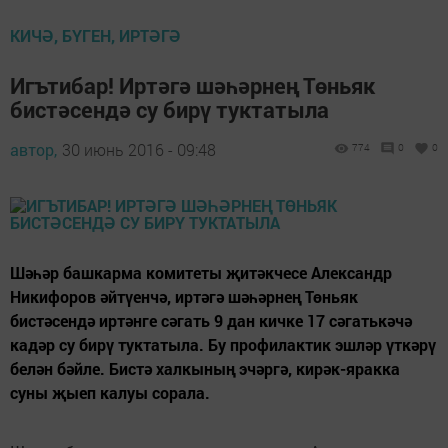
КИЧӘ, БҮГЕН, ИРТӘГӘ
Игътибар! Иртәгә шәһәрнең Төньяк
бистәсендә су бирү туктатыла
автор,
30 июнь 2016 - 09:48
774
0
0
Шәһәр башкарма комитеты җитәкчесе Александр
Никифоров әйтүенчә, иртәгә шәһәрнең Төньяк
бистәсендә иртәнге сәгать 9 дан кичке 17 сәгатькәчә
кадәр су бирү туктатыла. Бу профилактик эшләр үткәрү
белән бәйле. Бистә халкының эчәргә, кирәк-яракка
суны җыеп калуы сорала.