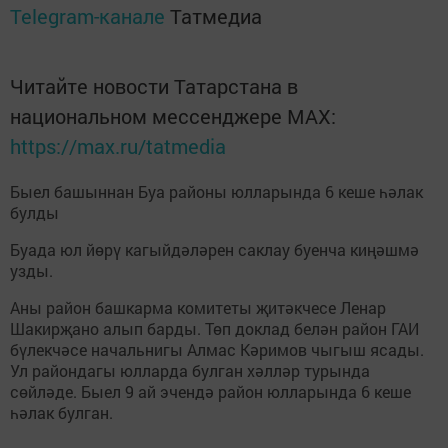
Telegram-канале
Татмедиа
Читайте новости Татарстана в
национальном мессенджере MАХ:
https://max.ru/tatmedia
Быел башыннан Буа районы юлларында 6 кеше һәлак
булды
Буада юл йөрү кагыйдәләрен саклау буенча киңәшмә
узды.
Аны район башкарма комитеты җитәкчесе Ленар
Шакирҗано алып барды. Төп доклад белән район ГАИ
бүлекчәсе начальнигы Алмас Кәримов чыгыш ясады.
Ул райондагы юлларда булган хәлләр турында
сөйләде. Быел 9 ай эчендә район юлларында 6 кеше
һәлак булган.