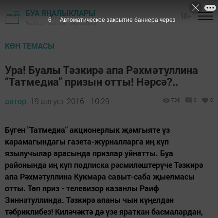
БУА ЯҢАЛЫКЛАРЫ
18+
5
Автоматическое закрытие баннера через
"Байрак" газетасы - Буа районы
КӨН ТЕМАСЫ
Ура! Буалы Тәзкирә апа Рәхмәтуллина
“Татмедиа” призын отты! Нәрсә?..
автор,
19 август 2016 - 10:29
736
0
0
Бүген "Татмедиа" акционерлык җәмгыяте үз
карамагындагы газета-журналларга иң күп
язылучылар арасында призлар уйнатты. Буа
районында иң күп подписка рәсмиләштерүче Тәзкирә
апа Рәхмәтуллина Кукмара савыт-саба җыелмасы
отты. Төп приз - телевизор казанлы Раиф
Зиннәтуллинда. Тәзкирә апаны чын күңелдән
тәбриклибез! Киләчәктә дә үзе яраткан басмалардан,