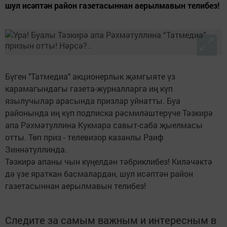
шул исәптән район газетасыннан аерылмавын телибез!
Бүген "Татмедиа" акционерлык җәмгыяте үз
карамагындагы газета-журналларга иң күп
язылучылар арасында призлар уйнатты. Буа
районында иң күп подписка рәсмиләштерүче Тәзкирә
апа Рәхмәтуллина Кукмара савыт-саба җыелмасы
отты. Төп приз - телевизор казанлы Раиф
Зиннәтуллинда.
Тәзкирә апаны чын күңелдән тәбриклибез! Киләчәктә
дә үзе яраткан басмалардан, шул исәптән район
газетасыннан аерылмавын телибез!
Следите за самым важным и интересным в