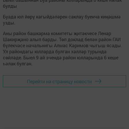
булды
Буада юл йөрү кагыйдәләрен саклау буенча киңәшмә
узды.
Аны район башкарма комитеты җитәкчесе Ленар
Шакирҗано алып барды. Төп доклад белән район ГАИ
бүлекчәсе начальнигы Алмас Кәримов чыгыш ясады.
Ул райондагы юлларда булган хәлләр турында
сөйләде. Быел 9 ай эчендә район юлларында 6 кеше
һәлак булган.
Перейти на страницу новости