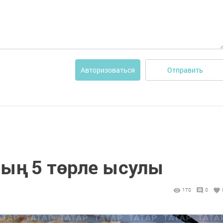
Отправить
Авторизоваться
ның 5 төрле ысулы
170
0