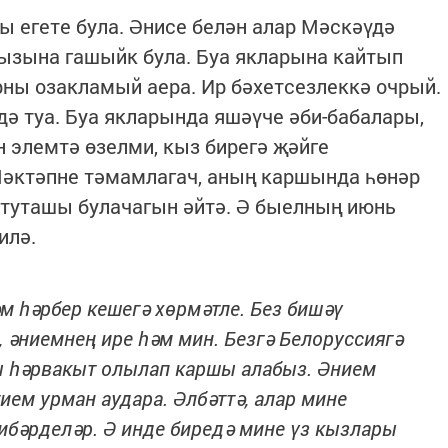
 егете була. Әнисе белән алар Мәскәүдә
кызына гашыйк була. Буа якларына кайтып
ны озакламый аера. Ир бәхетсезлеккә очрый.
ә туа. Буа якларында яшәүче әби-бабалары,
н элемтә өзелми, кыз бирегә җәйге
Мәктәпне тәмамлагач, аның каршында һөнәр
 туташы булачагын әйтә. Ә быелның июнь
илә.
әм һәрбер кешегә хөрмәтле. Без бишәү
, әниемнең ире һәм мин. Безгә Белоруссиягә
ы һәрвакыт олылап каршы алабыз. Әнием
ием урман аудара. Әлбәттә, алар мине
бәрделәр. Ә инде биредә мине үз кызлары