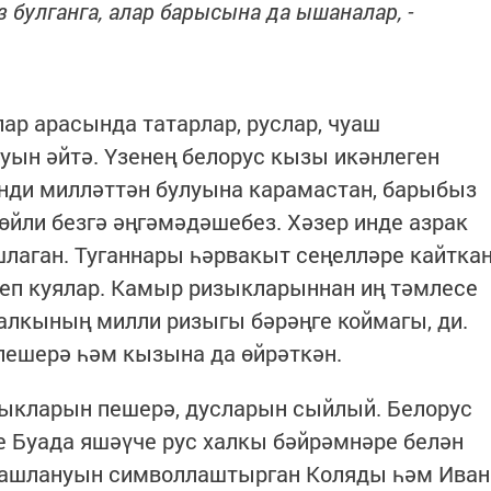
з булганга, алар барысына да ышаналар, -
ар арасында татарлар, руслар, чуаш
уын әйтә. Үзенең белорус кызы икәнлеген
инди милләттән булуына карамастан, барыбыз
сөйли безгә әңгәмәдәшебез. Хәзер инде азрак
шлаган. Туганнары һәрвакыт сеңелләре кайтка
еп куялар. Камыр ризыкларыннан иң тәмлесе
халкының милли ризыгы бәрәңге коймагы, ди.
пешерә һәм кызына да өйрәткән.
зыкларын пешерә, дусларын сыйлый. Белорус
е Буада яшәүче рус халкы бәйрәмнәре белән
 башлануын символлаштырган Коляды һәм Иван