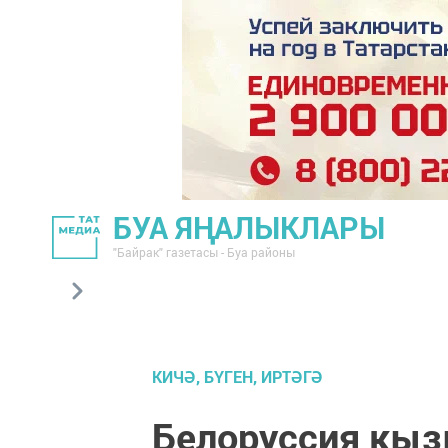
БУА ЯҢАЛЫКЛАРЫ
"Байрак" газетасы - Буа районы
КИЧӘ, БҮГЕН, ИРТӘГӘ
Белоруссия кыз