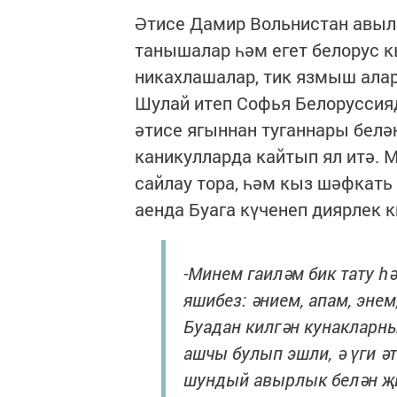
Әтисе Дамир Вольнистан авылы
танышалар һәм егет белорус 
никахлашалар, тик язмыш алар
Шулай итеп Софья Белоруссияд
әтисе ягыннан туганнары белә
каникулларда кайтып ял итә. 
сайлау тора, һәм кыз шәфкать
аенда Буага күченеп диярлек к
-Минем гаиләм бик тату һ
яшибез: әнием, апам, энем
Буадан килгән кунакларн
ашчы булып эшли, ә үги әт
шундый авырлык белән җи