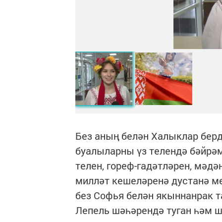
Без аның белән Халыклар бер
буалыларны үз телендә бәйрәм
телен, гореф-гадәтләрен, мәдә
милләт кешеләренә дустанә мө
без Софья белән якыннанрак т
Лепель шәһәрендә туган һәм ш