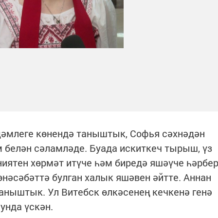
дәмлеге көнендә таныштык, Софья сәхнәдән
 белән сәламләде. Буада искиткеч тырыш, үз
ниятен хөрмәт итүче һәм биредә яшәүче һәрбе
нәсәбәттә булган халык яшәвен әйтте. Аннан
аныштык. Ул Витебск өлкәсенең кечкенә генә
унда үскән.