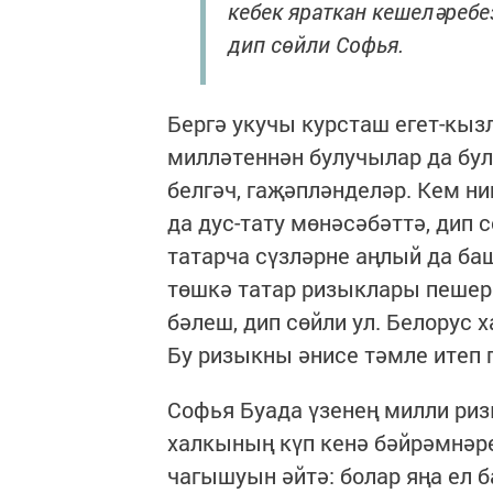
кебек яраткан кешеләребе
дип сөйли Софья.
Бергә укучы курсташ егет-кызл
милләтеннән булучылар да бул
белгәч, гаҗәпләнделәр. Кем н
да дус-тату мөнәсәбәттә, дип 
татарча сүзләрне аңлый да ба
төшкә татар ризыклары пешер
бәлеш, дип сөйли ул. Белорус 
Бу ризыкны әнисе тәмле итеп 
Софья Буада үзенең милли ри
халкының күп кенә бәйрәмнәр
чагышуын әйтә: болар яңа ел