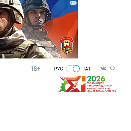
18+
РУС
ТАТ