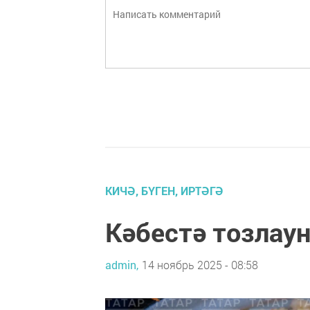
КИЧӘ, БҮГЕН, ИРТӘГӘ
Кәбестә тозлау
admin,
14 ноябрь 2025 - 08:58