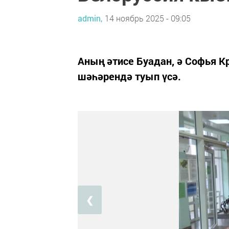
admin,
14 ноябрь 2025 - 09:05
Аның әтисе Буадан, ә Софья К
шәһәрендә туып үсә.
❮