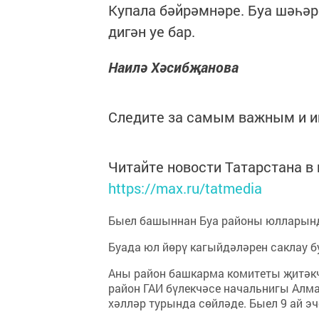
Купала бәйрәмнәре. Буа шәһәр
дигән уе бар.
Наилә Хәсибҗанова
Следите за самым важным и 
Читайте новости Татарстана 
https://max.ru/tatmedia
Быел башыннан Буа районы юлларынд
Буада юл йөрү кагыйдәләрен саклау б
Аны район башкарма комитеты җитәкч
район ГАИ бүлекчәсе начальнигы Алм
хәлләр турында сөйләде. Быел 9 ай э