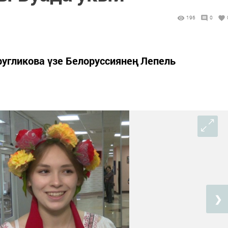
196
0
ругликова үзе Белоруссиянең Лепель
❯