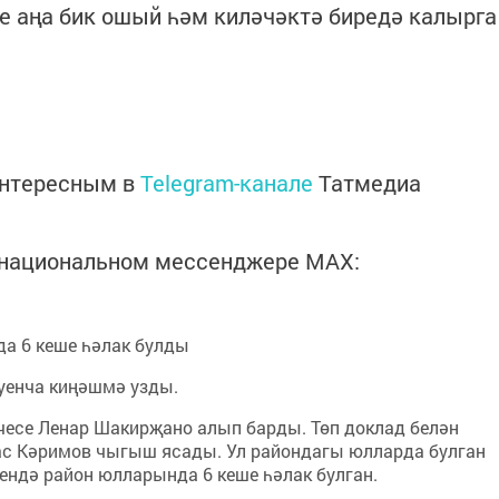
е аңа бик ошый һәм киләчәктә биредә калырга
интересным в
Telegram-канале
Татмедиа
в национальном мессенджере MАХ:
а 6 кеше һәлак булды
уенча киңәшмә узды.
есе Ленар Шакирҗано алып барды. Төп доклад белән
ас Кәримов чыгыш ясады. Ул райондагы юлларда булган
чендә район юлларында 6 кеше һәлак булган.