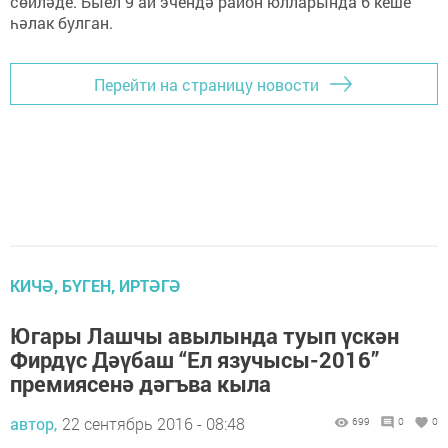
сөйләде. Быел 9 ай эчендә район юлларында 6 кеше
һәлак булган.
Перейти на страницу новости
КИЧӘ, БҮГЕН, ИРТӘГӘ
Югары Лашчы авылында туып үскән
Фирдүс Дәүбаш “Ел язучысы-2016”
премиясенә дәгъва кыла
автор,
22 сентябрь 2016 - 08:48
699
0
0