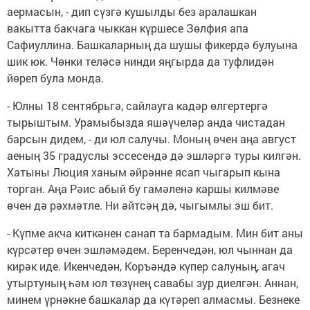
аермасын, - дип сүзгә кушылды без аралашкан
вакытта бакчага чыккан күршесе Зөлфия апа
Сафиуллина. Башкаларның да шушы фикердә булуына
шик юк. Чөнки теләсә нинди яңгырда да туфлидән
йөреп була монда.
- Юлны 18 сентябрьгә, сайлауга кадәр өлгертергә
тырыштым. Урамыбызда яшәүчеләр анда чистадан
барсын дидем, - ди юл салучы. Моның өчен аңа август
аеның 35 градуслы эссесендә дә эшләргә туры килгән.
Хатыны Люция ханым әйрәнне ясап чыгарып кына
торган. Аңа Рәис абый бу гамәленә каршы килмәве
өчен дә рәхмәтле. Ни әйтсәң дә, чыгымлы эш бит.
- Күпме акча киткәнен санап та бармадым. Мин бит аны
күрсәтер өчен эшләмәдем. Беренчедән, юл чыннан да
кирәк иде. Икенчедән, Коръәндә күпер салуның, агач
утыртуның һәм юл төзүнең савабы зур диелгән. Аннан,
минем үрнәкне башкалар да күтәреп алмасмы. Безнеке