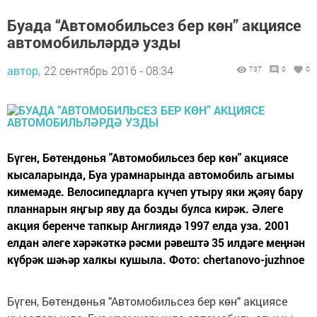
Буада “Автомобильсез бер көн” акциясе
автомобильләрдә узды
автор,
22 сентябрь 2016 - 08:34
737
0
0
Бүген, Бөтендөнья "Автомобильсез бер көн" акциясе
кысаларында, Буа урамнарында автомобиль агымы
кимемәде. Велосипедларга күчеп утыру яки җәяү бару
планнарын яңгыр яву да бозды булса кирәк. Әлеге
акция беренче тапкыр Англиядә 1997 елда уза. 2001
елдан әлеге хәрәкәткә рәсми рәвештә 35 илдәге меңнән
күбрәк шәһәр халкы кушыла. Фото: chertanovo-juzhnoe
Бүген, Бөтендөнья "Автомобильсез бер көн" акциясе