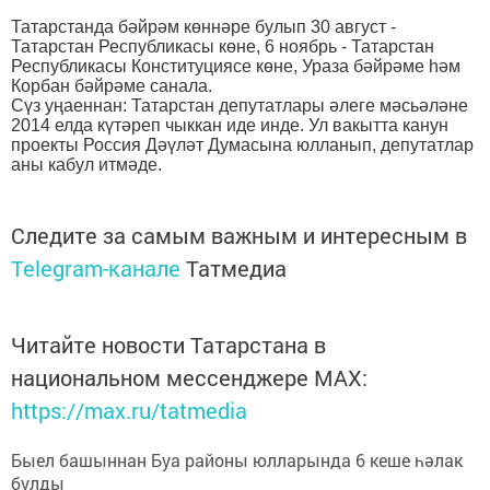
Татарстанда бәйрәм көннәре булып 30 август -
Татарстан Республикасы көне, 6 ноябрь - Татарстан
Республикасы Конституциясе көне, Ураза бәйрәме һәм
Корбан бәйрәме санала.
Сүз уңаеннан: Татарстан депутатлары әлеге мәсьәләне
2014 елда күтәреп чыккан иде инде. Ул вакытта канун
проекты Россия Дәүләт Думасына юлланып, депутатлар
аны кабул итмәде.
Следите за самым важным и интересным в
Telegram-канале
Татмедиа
Читайте новости Татарстана в
национальном мессенджере MАХ:
https://max.ru/tatmedia
Быел башыннан Буа районы юлларында 6 кеше һәлак
булды