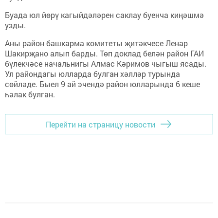
Буада юл йөрү кагыйдәләрен саклау буенча киңәшмә
узды.
Аны район башкарма комитеты җитәкчесе Ленар
Шакирҗано алып барды. Төп доклад белән район ГАИ
бүлекчәсе начальнигы Алмас Кәримов чыгыш ясады.
Ул райондагы юлларда булган хәлләр турында
сөйләде. Быел 9 ай эчендә район юлларында 6 кеше
һәлак булган.
Перейти на страницу новости