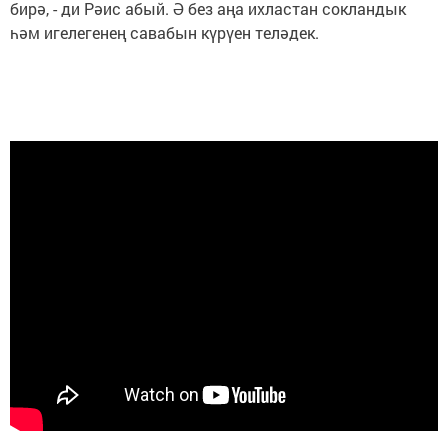
бирә, - ди Рәис абый. Ә без аңа ихластан сокландык
һәм игелегенең савабын күрүен теләдек.