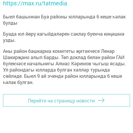
https://max.ru/tatmedia
Быел башыннан Буа районы юлларында 6 кеше һәлак
булды
Буада юл йөрү кагыйдәләрен саклау буенча киңәшмә
узды.
Аны район башкарма комитеты җитәкчесе Ленар
Шакирҗано алып барды. Төп доклад белән район ГАИ
бүлекчәсе начальнигы Алмас Кәримов чыгыш ясады.
Ул райондагы юлларда булган хәлләр турында
сөйләде. Быел 9 ай эчендә район юлларында 6 кеше
һәлак булган.
Перейти на страницу новости