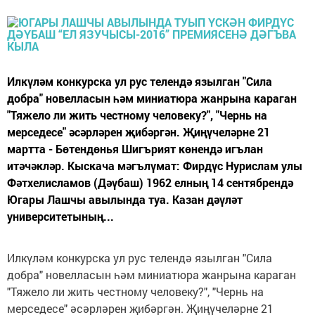
Илкүләм конкурска ул рус телендә язылган "Сила
добра" новелласын һәм миниатюра жанрына караган
"Тяжело ли жить честному человеку?", "Чернь на
мерседесе" әсәрләрен җибәргән. Җиңүчеләрне 21
мартта - Бөтендөнья Шигърият көнендә игълан
итәчәкләр. Кыскача мәгълүмат: Фирдүс Нурислам улы
Фәтхелисламов (Дәүбаш) 1962 елның 14 сентябрендә
Югары Лашчы авылында туа. Казан дәүләт
университетының...
Илкүләм конкурска ул рус телендә язылган "Сила
добра" новелласын һәм миниатюра жанрына караган
"Тяжело ли жить честному человеку?", "Чернь на
мерседесе" әсәрләрен җибәргән. Җиңүчеләрне 21