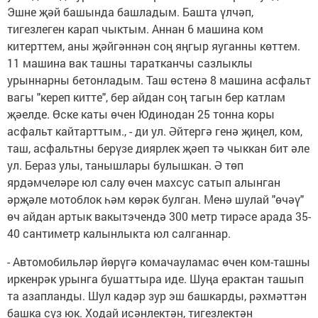
Эшне җәй башында башладым. Башта үлчәп,
тигезлеген карап чыктым. Аннан 6 машина ком
китерттем, аны җәйгәннән соң яңгыр яуганны көттем.
11 машина вак ташны таратканчы сазлыклы
урыннарны бетонладым. Таш өстенә 8 машина асфальт
вагы "кереп китте", бер айдан соң тагын бер катлам
җәелде. Өске каты өчен Юдинодан 25 тонна коры
асфальт кайтарттым., - ди ул. Әйтергә генә җиңел, ком,
таш, асфальтны берүзе диярлек җәеп тә чыккан бит әле
ул. Бераз улы, танышлары булышкан. Ә төп
ярдәмчеләре юл салу өчен махсус сатып алынган
әрҗәле мотоблок һәм көрәк булган. Менә шулай "өчәү"
өч айдан артык вакытэчендә 300 метр тирәсе арада 35-
40 сантиметр калынлыкта юл салганнар.
- Автомобильләр йөрүгә комачауламас өчен ком-ташны
иркенрәк урынга бушаттыра иде. Шуңа ерактан ташып
та азапланды. Шул кадәр зур эш башкарды, рәхмәттән
башка сүз юк. Ходай исәнлектән, тигезлектән