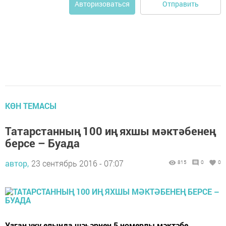
Отправить
Авторизоваться
КӨН ТЕМАСЫ
Татарстанның 100 иң яхшы мәктәбенең
берсе – Буада
автор,
23 сентябрь 2016 - 07:07
815
0
0
Узган уку елында шәһәрнең 5 номерлы мәктәбе