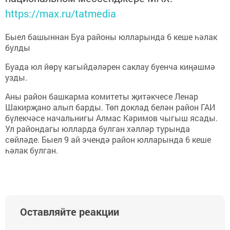
https://max.ru/tatmedia
Быел башыннан Буа районы юлларында 6 кеше һәлак
булды
Буада юл йөрү кагыйдәләрен саклау буенча киңәшмә
узды.
Аны район башкарма комитеты җитәкчесе Ленар
Шакирҗано алып барды. Төп доклад белән район ГАИ
бүлекчәсе начальнигы Алмас Кәримов чыгыш ясады.
Ул райондагы юлларда булган хәлләр турында
сөйләде. Быел 9 ай эчендә район юлларында 6 кеше
һәлак булган.
Оставляйте реакции