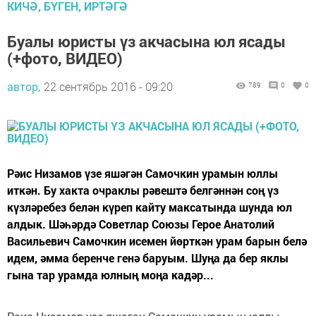
КИЧӘ, БҮГЕН, ИРТӘГӘ
Буалы юристы үз акчасына юл ясады
(+фото, ВИДЕО)
автор,
22 сентябрь 2016 - 09:20
789
0
0
Рәис Низамов үзе яшәгән Самочкин урамын юллы
иткән. Бу хакта очраклы рәвештә белгәннән соң үз
күзләребез белән күреп кайту максатында шунда юл
алдык. Шәһәрдә Советлар Союзы Герое Анатолий
Васильевич Самочкин исемен йөрткән урам барын белә
идем, әмма беренче генә баруым. Шуңа да бер яклы
гына тар урамда юлның моңа кадәр...