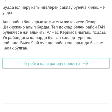
Буада юл йөрү кагыйдәләрен саклау буенча киңәшмә
узды.
Аны район башкарма комитеты җитәкчесе Ленар
Шакирҗано алып барды. Төп доклад белән район ГАИ
бүлекчәсе начальнигы Алмас Кәримов чыгыш ясады.
Ул райондагы юлларда булган хәлләр турында
сөйләде. Быел 9 ай эчендә район юлларында 6 кеше
һәлак булган.
Перейти на страницу новости