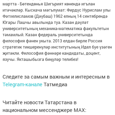
мартта - Бөтендөнья Шигърият көнендә игълан
итәчәкләр. Кыскача мәгълүмат: Фирдүс Нурислам улы
Фәтхелисламов (Дәүбаш) 1962 елның 14 сентябрендә
Югары Лашчы авылында туа. Казан дәүләт
университетының механика-математика факультетын
тәмамлый. Казан федераль университетында
философия фәнен укыта. 2013 елдан бирле Россия
стратегик тикшеренүләр институтының Идел буе үзәген
җитәкли. Философия фәннәре кандидаты, доцент,
язучы. Якташыбызга биңүләр телибез!
Следите за самым важным и интересным в
Telegram-канале
Татмедиа
Читайте новости Татарстана в
национальном мессенджере MАХ: