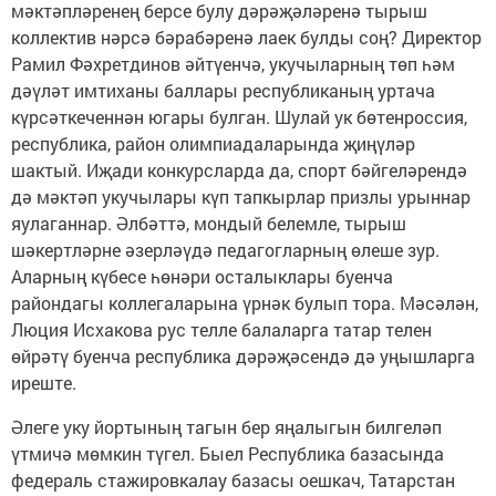
мәктәпләренең берсе булу дәрәҗәләренә тырыш
коллектив нәрсә бәрабәренә лаек булды соң? Директор
Рамил Фәхретдинов әйтүенчә, укучыларның төп һәм
дәүләт имтиханы баллары республиканың уртача
күрсәткеченнән югары булган. Шулай ук бөтенроссия,
республика, район олимпиадаларында җиңүләр
шактый. Иҗади конкурсларда да, спорт бәйгеләрендә
дә мәктәп укучылары күп тапкырлар призлы урыннар
яулаганнар. Әлбәттә, мондый белемле, тырыш
шәкертләрне әзерләүдә педагогларның өлеше зур.
Аларның күбесе һөнәри осталыклары буенча
райондагы коллегаларына үрнәк булып тора. Мәсәлән,
Люция Исхакова рус телле балаларга татар телен
өйрәтү буенча республика дәрәҗәсендә дә уңышларга
иреште.
Әлеге уку йортының тагын бер яңалыгын билгеләп
үтмичә мөмкин түгел. Быел Республика базасында
федераль стажировкалау базасы оешкач, Татарстан