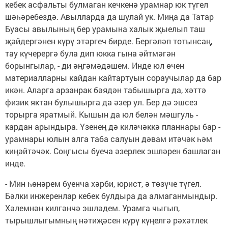
кебек асфальты булмаган кечкенә урамнар юк түгел
шәһәребездә. Авылларда да шулай ук. Миңа да Татар
Буасы авылының бер урамына халык җыелып таш
җәйдергәнен күрү этәргеч бирде. Бергәләп тотынсаң,
тау күчерергә була дип юкка гына әйтмәгән
борынгылар, - ди әңгәмәдәшем. Инде юл өчен
материалларны кайдан кайтартуын сораучылар да бар
икән. Аларга арзанрак бәядән табышырга да, хәттә
физик яктан булышырга да әзер ул. Бер дә эшсез
торырга яратмый. Кышын да юл белән мәшгуль -
кардан арындыра. Үзенең дә киләчәккә планнары бар -
урамнары юлын алга таба салуын дәвам итәчәк һәм
киңәйтәчәк. Соңгысы буеча әзерлек эшләрен башлаган
инде.
- Мин һөнәрем буенча хәрби, юрист, ә төзүче түгел.
Бәлки инжеренлар кебек булдыра да алмаганмындыр.
Хәлемнән килгәнчә эшләдем. Урамга чыгып,
тырышлыгымның нәтиҗәсен күрү күңелгә рәхәтлек