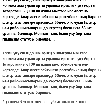
коллективы уңыш арты уңышка иреште - уку йорты
Татарстанның 100 иң яхшы мәктәбе исемлегенә
кертелде. Алар әлеге рейтингта республиканың барлык
шәһәр мәктәпләре арасында 55нче, ә гомуми (шәһәр
һәм районныкыларын да кертеп) баскычта 58нче
урынны билиләр. Моннан тыш, быел уку йортына
гимназия статусы бирелде....
Узган уку елында шәһәрнең 5 номерлы мәктәбе
коллективы уңыш арты уңышка иреште - уку йорты
Татарстанның 100 иң яхшы мәктәбе исемлегенә
кертелде. Алар әлеге рейтингта республиканың барлык
шәһәр мәктәпләре арасында 55нче, ә гомуми (шәһәр
һәм районныкыларын да кертеп) баскычта 58нче
урынны билиләр. Моннан тыш, быел уку йортына
гимназия статусы бирелде.
Яңа исем белән аталу, республиканың иң яхшы