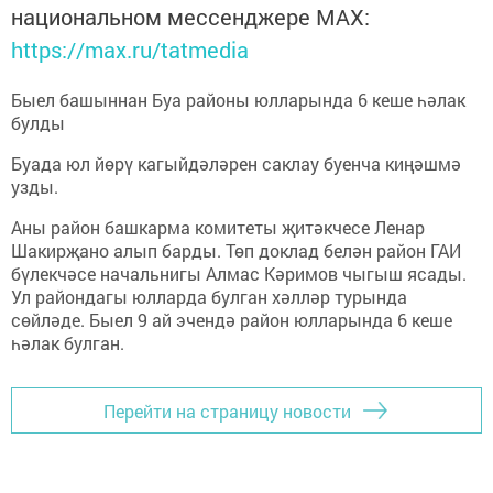
национальном мессенджере MАХ:
https://max.ru/tatmedia
Быел башыннан Буа районы юлларында 6 кеше һәлак
булды
Буада юл йөрү кагыйдәләрен саклау буенча киңәшмә
узды.
Аны район башкарма комитеты җитәкчесе Ленар
Шакирҗано алып барды. Төп доклад белән район ГАИ
бүлекчәсе начальнигы Алмас Кәримов чыгыш ясады.
Ул райондагы юлларда булган хәлләр турында
сөйләде. Быел 9 ай эчендә район юлларында 6 кеше
һәлак булган.
Перейти на страницу новости