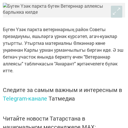
Бүген Үзәк паркта ветерннарның район Советы
президиумы, яшьләргә үрнәк күрсәтеп, агач-куаклар
утыртты. Утыртма материалны Өлкәннәр көне
уңаеннан Карлы урман урманчылыгы биргән иде. Ә эш
беткәч участок янында беркетү өчен "Ветераннар
аллеясы" табличкасын "Амарант" җитәкчелеге бүләк
итте.
Следите за самым важным и интересным в
Telegram-канале
Татмедиа
Читайте новости Татарстана в
национальном мессенджере MАХ: