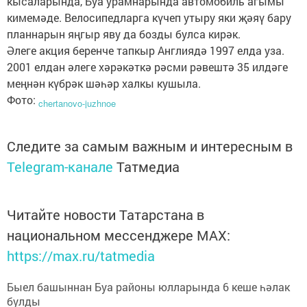
кысаларында, Буа урамнарында автомобиль агымы
кимемәде. Велосипедларга күчеп утыру яки җәяү бару
планнарын яңгыр яву да бозды булса кирәк.
Әлеге акция беренче тапкыр Англиядә 1997 елда уза.
2001 елдан әлеге хәрәкәткә рәсми рәвештә 35 илдәге
меңнән күбрәк шәһәр халкы кушыла.
Фото:
chertanovo-juzhnoe
Следите за самым важным и интересным в
Telegram-канале
Татмедиа
Читайте новости Татарстана в
национальном мессенджере MАХ:
https://max.ru/tatmedia
Быел башыннан Буа районы юлларында 6 кеше һәлак
булды