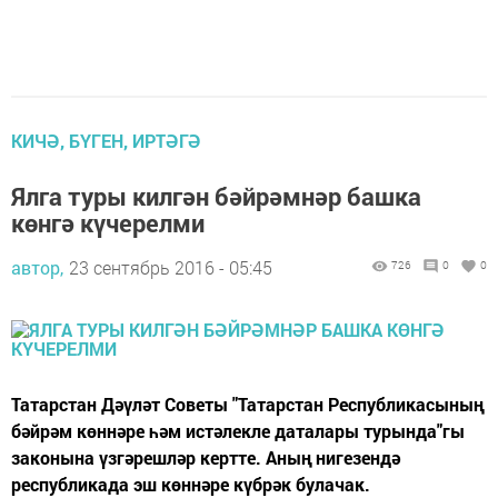
КИЧӘ, БҮГЕН, ИРТӘГӘ
Ялга туры килгән бәйрәмнәр башка
көнгә күчерелми
автор,
23 сентябрь 2016 - 05:45
726
0
0
Татарстан Дәүләт Советы "Татарстан Республикасының
бәйрәм көннәре һәм истәлекле даталары турында"гы
законына үзгәрешләр кертте. Аның нигезендә
республикада эш көннәре күбрәк булачак.