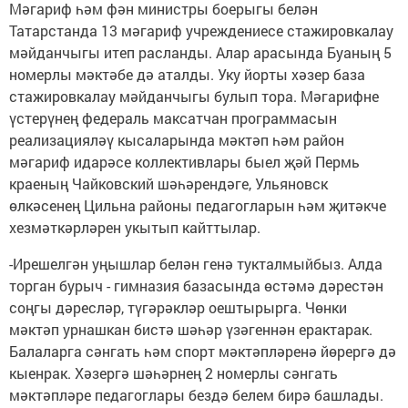
Мәгариф һәм фән министры боерыгы белән
Татарстанда 13 мәгариф учреждениесе стажировкалау
мәйданчыгы итеп расланды. Алар арасында Буаның 5
номерлы мәктәбе дә аталды. Уку йорты хәзер база
стажировкалау мәйданчыгы булып тора. Мәгарифне
үстерүнең федераль максатчан программасын
реализацияләү кысаларында мәктәп һәм район
мәгариф идарәсе коллективлары быел җәй Пермь
краеның Чайковский шәһәрендәге, Ульяновск
өлкәсенең Цильна районы педагогларын һәм җитәкче
хезмәткәрләрен укытып кайттылар.
-Ирешелгән уңышлар белән генә тукталмыйбыз. Алда
торган бурыч - гимназия базасында өстәмә дәрестән
соңгы дәресләр, түгәрәкләр оештырырга. Чөнки
мәктәп урнашкан бистә шәһәр үзәгеннән ерактарак.
Балаларга сәнгать һәм спорт мәктәпләренә йөрергә дә
кыенрак. Хәзергә шәһәрнең 2 номерлы сәнгать
мәктәпләре педагоглары бездә белем бирә башлады.