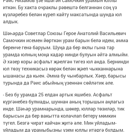
Рәис Низамов үзе яшәгән Самочкин урамын юллы
иткән. Бу хакта очраклы рәвештә белгәннән соң үз
күзләребез белән күреп кайту максатында шунда юл
алдык.
Шәһәрдә Советлар Союзы Герое Анатолий Васильевич
Самочкин исемен йөрткән урам барын белә идем, әмма
беренче генә баруым. Шуңа да бер яклы гына тар
урамда юлның моңа кадәр нинди булуын әйтә алмыйм.
Ә хәзер коры асфальт җәелгән тигез юл анда. Бернинди
юл төзү техникасыз көрәк белән җәеп чыкканнарына
ышанасы да кыен. Әмма бу чынбарлык. Хәер, барысы
турында да Рәис абыйның үзеннән сөйләтик әле.
- Без бу урамда 25 елдан артык яшибез. Асфальт
күргәнебез булмады, шуннан аның торышын аңлагыз
инде. Шәһәр урамнарында, шөкер, юллар төзиләр, тик
барысын да бер вакытта колачлап бетерү мөмкин
түгел. Безгә чират кайчан җитә әле. Мин уйладым-
уйладым да урамыбызны үзем юллы итәргә булдым.