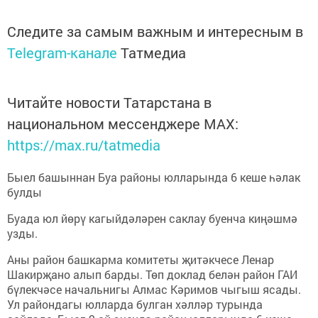
Следите за самым важным и интересным в
Telegram-канале
Татмедиа
Читайте новости Татарстана в
национальном мессенджере MАХ:
https://max.ru/tatmedia
Быел башыннан Буа районы юлларында 6 кеше һәлак
булды
Буада юл йөрү кагыйдәләрен саклау буенча киңәшмә
узды.
Аны район башкарма комитеты җитәкчесе Ленар
Шакирҗано алып барды. Төп доклад белән район ГАИ
бүлекчәсе начальнигы Алмас Кәримов чыгыш ясады.
Ул райондагы юлларда булган хәлләр турында