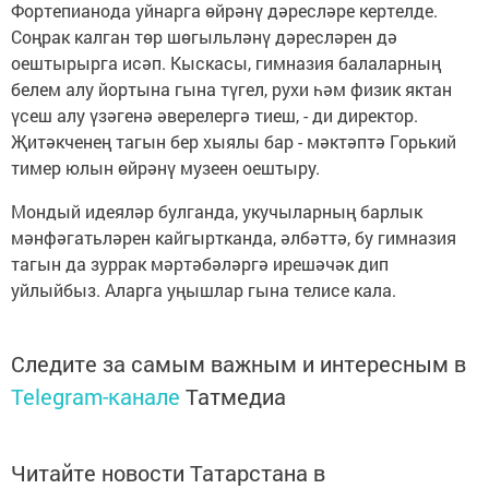
Фортепианода уйнарга өйрәнү дәресләре кертелде.
Соңрак калган төр шөгыльләнү дәресләрен дә
оештырырга исәп. Кыскасы, гимназия балаларның
белем алу йортына гына түгел, рухи һәм физик яктан
үсеш алу үзәгенә әверелергә тиеш, - ди директор.
Җитәкченең тагын бер хыялы бар - мәктәптә Горький
тимер юлын өйрәнү музеен оештыру.
Мондый идеяләр булганда, укучыларның барлык
мәнфәгатьләрен кайгыртканда, әлбәттә, бу гимназия
тагын да зуррак мәртәбәләргә ирешәчәк дип
уйлыйбыз. Аларга уңышлар гына телисе кала.
Следите за самым важным и интересным в
Telegram-канале
Татмедиа
Читайте новости Татарстана в