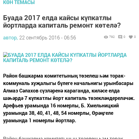
КӨН ТЕМАСЫ
Буада 2017 елда кайсы күпкатлы
йортларда капиталь ремонт көтелә?
автор,
22 сентябрь 2016 - 06:56
792
0
0
Район башкарма комитетының төзелеш һәм торак-
коммуналь хуҗалыгы бүлеге начальнигы урынбасары
Алмаз Сәлахов сүзләренә караганда, киләсе елда
шәһәрдә 7 күпкатлы йорт капиталь төзекләндереләчәк.
Арефьев урамында 16 номерлы, Б. Хмельницкий
урамында 38, 40, 41, 48, 54 номерлы, Өрәңгеле
урамында 1 номерлы йортлар.
Район башкарма комитетының төзелеш һәм торак-