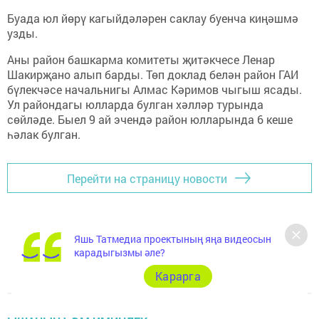
Буада юл йөрү кагыйдәләрен саклау буенча киңәшмә
узды.
Аны район башкарма комитеты җитәкчесе Ленар
Шакирҗано алып барды. Төп доклад белән район ГАИ
бүлекчәсе начальнигы Алмас Кәримов чыгыш ясады.
Ул райондагы юлларда булган хәлләр турында
сөйләде. Быел 9 ай эчендә район юлларында 6 кеше
һәлак булган.
Перейти на страницу новости
Яшь Татмедиа проектының яңа видеосын
карадыгызмы әле?
Карарга