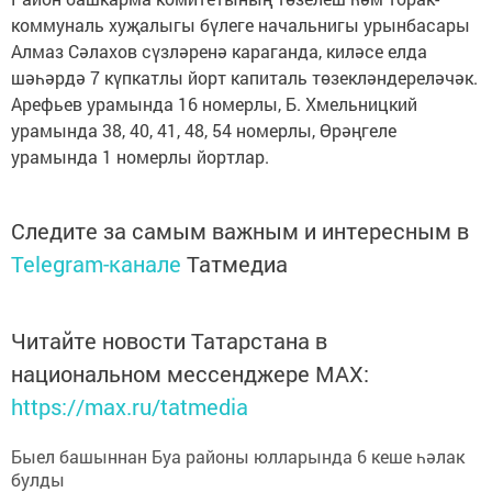
коммуналь хуҗалыгы бүлеге начальнигы урынбасары
Алмаз Сәлахов сүзләренә караганда, киләсе елда
шәһәрдә 7 күпкатлы йорт капиталь төзекләндереләчәк.
Арефьев урамында 16 номерлы, Б. Хмельницкий
урамында 38, 40, 41, 48, 54 номерлы, Өрәңгеле
урамында 1 номерлы йортлар.
Следите за самым важным и интересным в
Telegram-канале
Татмедиа
Читайте новости Татарстана в
национальном мессенджере MАХ:
https://max.ru/tatmedia
Быел башыннан Буа районы юлларында 6 кеше һәлак
булды