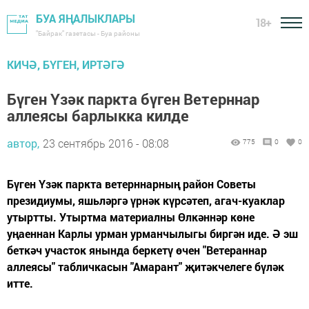
БУА ЯҢАЛЫКЛАРЫ
18+
"Байрак" газетасы - Буа районы
КИЧӘ, БҮГЕН, ИРТӘГӘ
Бүген Үзәк паркта бүген Ветерннар
аллеясы барлыкка килде
автор,
23 сентябрь 2016 - 08:08
775
0
0
Бүген Үзәк паркта ветерннарның район Советы
президиумы, яшьләргә үрнәк күрсәтеп, агач-куаклар
утыртты. Утыртма материалны Өлкәннәр көне
уңаеннан Карлы урман урманчылыгы биргән иде. Ә эш
беткәч участок янында беркетү өчен "Ветераннар
аллеясы" табличкасын "Амарант" җитәкчелеге бүләк
итте.