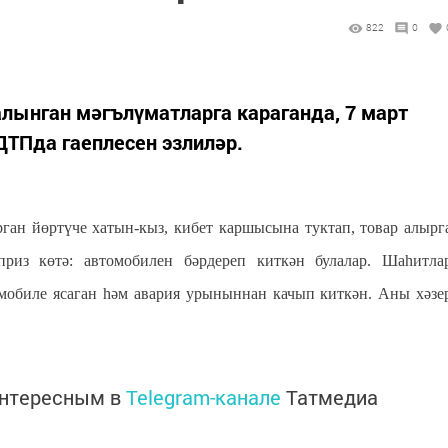
822
0
лынган мәгълүматларга караганда, 7 март
 ДТПда гаеплесен эзлиләр.
ган йөртүче хатын-кыз, кибет каршысына туктап, товар алырг
риз көтә: автомобилен бәрдереп киткән булалар. Шаһитла
мобиле ясаган һәм авария урыныннан качып киткән. Аны хәзе
интересным в
Telegram-канале
Татмедиа