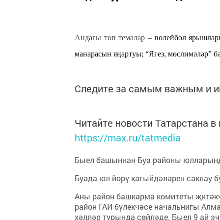
Андагы төп темалар –
волейбол ярышлары
манарасын яңартуы; “Ягез, мөслимәләр” б
Следите за самым важным и 
Читайте новости Татарстана 
https://max.ru/tatmedia
Быел башыннан Буа районы юлларынд
Буада юл йөрү кагыйдәләрен саклау б
Аны район башкарма комитеты җитәкч
район ГАИ бүлекчәсе начальнигы Алм
хәлләр турында сөйләде. Быел 9 ай э