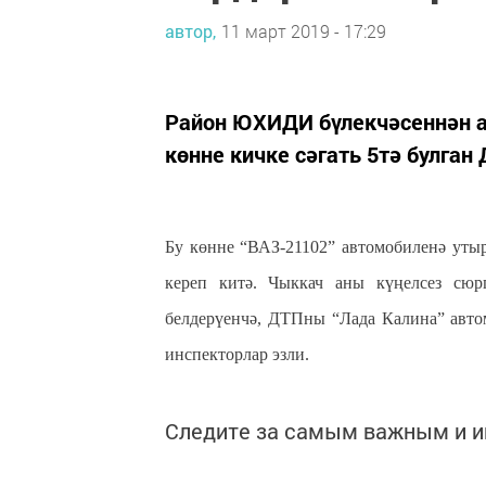
автор,
11 март 2019 - 17:29
Район ЮХИДИ бүлекчәсеннән а
көнне кичке сәгать 5тә булган
Бу көнне “ВАЗ-21102” автомобиленә утыр
кереп китә. Чыккач аны күңелсез сюрп
белдерүенчә, ДТПны “Лада Калина” авто
инспекторлар эзли.
Следите за самым важным и 