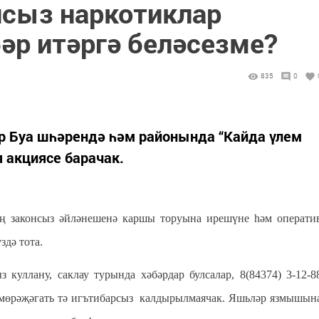
нсыз наркотиклар
әр итәргә беләсезме?
835
0
әр Буа шһәрендә һәм районында “Кайда үлем
я акциясе барачак.
ың законсыз әйләнешенә каршы торуына ирешүне һәм операти
дә тота.
 куллану, саклау турында хәбәрдар булсалар, 8(84374) 3-12-8
 мөрәҗәгать тә игътибарсыз калдырылмаячак. Яшьләр язмышын