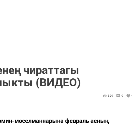
енең чираттагы
чыкты (ВИДЕО)
829
0
өэмин-мөселманнарына февраль аеның