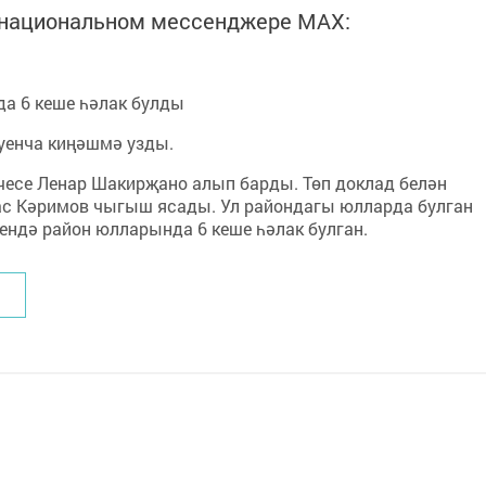
в национальном мессенджере MАХ:
а 6 кеше һәлак булды
уенча киңәшмә узды.
есе Ленар Шакирҗано алып барды. Төп доклад белән
ас Кәримов чыгыш ясады. Ул райондагы юлларда булган
чендә район юлларында 6 кеше һәлак булган.