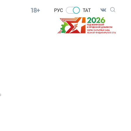
18+
РУС
ТАТ
0