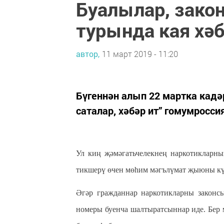
Буалылар, зако
турында кая хәб
автор,
11 март 2019 - 11:20
Бүгеннән алып 22 мартка кад
саталар, хәбәр ит” гомумросси
Ул киң җәмәгатьчелекнең наркотикларн
тикшерү өчен мөһим мәгълүмат җыюны күз
Әгәр гра
жданнар
наркотикларны законсыз
номеры буенча шалтыратсыннар иде. Бер