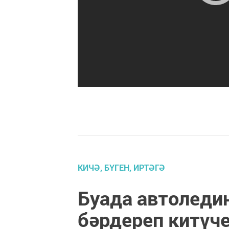
КИЧӘ, БҮГЕН, ИРТӘГӘ
Буада автоледи
бәрдереп китүче