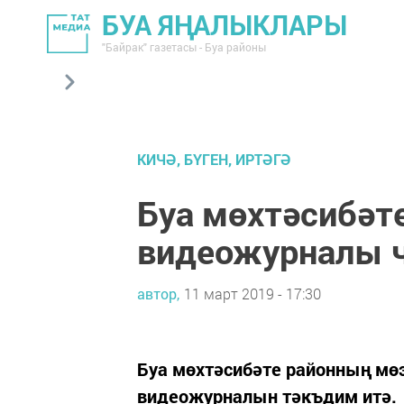
БУА ЯҢАЛЫКЛАРЫ
"Байрак" газетасы - Буа районы
КИЧӘ, БҮГЕН, ИРТӘГӘ
Буа мөхтәсибәт
видеожурналы 
автор,
11 март 2019 - 17:30
Буа мөхтәсибәте районның м
видеожурналын тәкъдим итә.