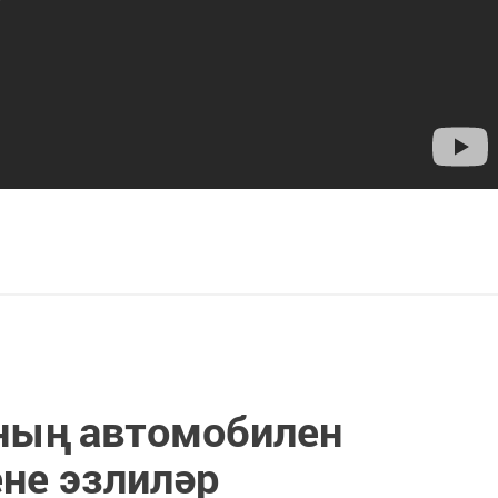
ның автомобилен
не эзлиләр