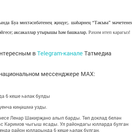
нда Буа мөхтәсибәтенең җиңүе;. шәһәрнең “Тәкъва” мәчетене
әйгесе; аксакаллар утырышы һәм башкалар.
Рәхим итеп карагыз!
интересным в
Telegram-канале
Татмедиа
в национальном мессенджере MАХ:
а 6 кеше һәлак булды
уенча киңәшмә узды.
есе Ленар Шакирҗано алып барды. Төп доклад белән
ас Кәримов чыгыш ясады. Ул райондагы юлларда булган
чендә район юлларында 6 кеше һәлак булган.