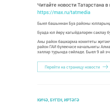
Читайте новости Татарстана 
https://max.ru/tatmedia
Быел башыннан Буа районы юлларынд
Буада юл йөрү кагыйдәләрен саклау б
Аны район башкарма комитеты җитәкч
район ГАИ бүлекчәсе начальнигы Алм
хәлләр турында сөйләде. Быел 9 ай э
Перейти на страницу новости
КИЧӘ, БҮГЕН, ИРТӘГӘ