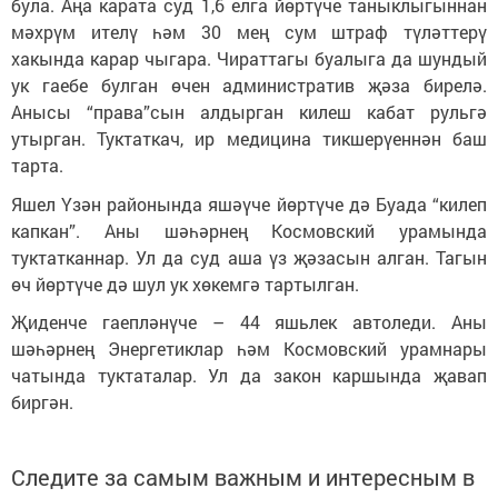
була. Аңа карата суд 1,6 елга йөртүче таныклыгыннан
мәхрүм ителү һәм 30 мең сум штраф түләттерү
хакында карар чыгара. Чираттагы буалыга да шундый
ук гаебе булган өчен административ җәза бирелә.
Анысы “права”сын алдырган килеш кабат рульгә
утырган. Туктаткач, ир медицина тикшерүеннән баш
тарта.
Яшел Үзән районында яшәүче йөртүче дә Буада “килеп
капкан”. Аны шәһәрнең Космовский урамында
туктатканнар. Ул да суд аша үз җәзасын алган. Тагын
өч йөртүче дә шул ук хөкемгә тартылган.
Җиденче гаепләнүче – 44 яшьлек автоледи. Аны
шәһәрнең Энергетиклар һәм Космовский урамнары
чатында туктаталар. Ул да закон каршында җавап
биргән.
Следите за самым важным и интересным в