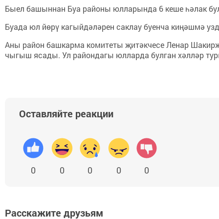
Быел башыннан Буа районы юлларында 6 кеше һәлак б
Буада юл йөрү кагыйдәләрен саклау буенча киңәшмә уз
Аны район башкарма комитеты җитәкчесе Ленар Шакирҗа
чыгыш ясады. Ул райондагы юлларда булган хәлләр туры
Оставляйте реакции
0
0
0
0
0
Расскажите друзьям