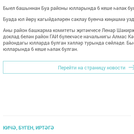
Быел башыннан Буа районы юлларында 6 кеше һәлак б
Буада юл йөрү кагыйдәләрен саклау буенча киңәшмә уз
Аны район башкарма комитеты җитәкчесе Ленар Шакирҗ
доклад белән район ГАИ бүлекчәсе начальнигы Алмас К
райондагы юлларда булган хәлләр турында сөйләде. Бые
юлларында 6 кеше һәлак булган.
Перейти на страницу новости
КИЧӘ, БҮГЕН, ИРТӘГӘ