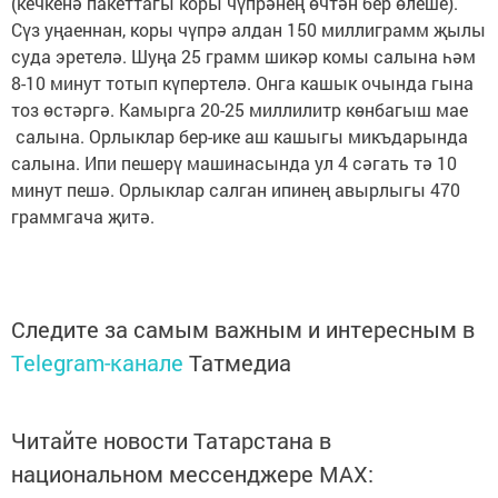
(кечкенә пакеттагы коры чүпрәнең өчтән бер өлеше).
Сүз уңаеннан, коры чүпрә алдан 150 миллиграмм җылы
суда эретелә. Шуңа 25 грамм шикәр комы салына һәм
8-10 минут тотып күпертелә. Онга кашык очында гына
тоз өстәргә. Камырга 20-25 миллилитр көнбагыш мае
салына. Орлыклар бер-ике аш кашыгы микъдарында
салына. Ипи пешерү машинасында ул 4 сәгать тә 10
минут пешә. Орлыклар салган ипинең авырлыгы 470
граммгача җитә.
Следите за самым важным и интересным в
Telegram-канале
Татмедиа
Читайте новости Татарстана в
национальном мессенджере MАХ: