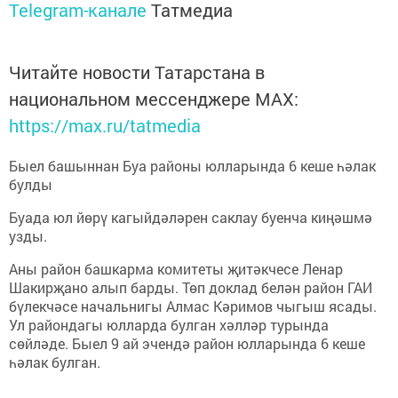
Telegram-канале
Татмедиа
Читайте новости Татарстана в
национальном мессенджере MАХ:
https://max.ru/tatmedia
Быел башыннан Буа районы юлларында 6 кеше һәлак
булды
Буада юл йөрү кагыйдәләрен саклау буенча киңәшмә
узды.
Аны район башкарма комитеты җитәкчесе Ленар
Шакирҗано алып барды. Төп доклад белән район ГАИ
бүлекчәсе начальнигы Алмас Кәримов чыгыш ясады.
Ул райондагы юлларда булган хәлләр турында
сөйләде. Быел 9 ай эчендә район юлларында 6 кеше
һәлак булган.