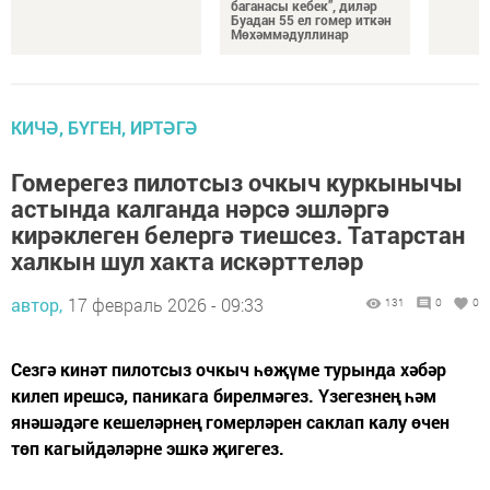
баганасы кебек”, диләр
Буадан 55 ел гомер иткән
Мөхәммәдуллинар
КИЧӘ, БҮГЕН, ИРТӘГӘ
Гомерегез пилотсыз очкыч куркынычы
астында калганда нәрсә эшләргә
кирәклеген белергә тиешсез. Татарстан
халкын шул хакта искәрттеләр
автор,
17 февраль 2026 - 09:33
131
0
0
Сезгә кинәт пилотсыз очкыч һөҗүме турында хәбәр
килеп ирешсә, паникага бирелмәгез. Үзегезнең һәм
янәшәдәге кешеләрнең гомерләрен саклап калу өчен
төп кагыйдәләрне эшкә җигегез.