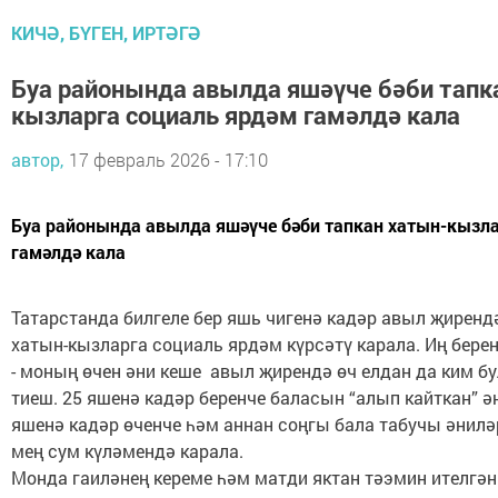
КИЧӘ, БҮГЕН, ИРТӘГӘ
Буа районында авылда яшәүче бәби тапк
кызларга социаль ярдәм гамәлдә кала
автор,
17 февраль 2026 - 17:10
Буа районында авылда яшәүче бәби тапкан хатын-кызла
гамәлдә кала
Татарстанда билгеле бер яшь чигенә кадәр авыл җиренд
хатын-кызларга социаль ярдәм күрсәтү карала. Иң бере
- моның өчен әни кеше авыл җирендә өч елдан да ким б
тиеш. 25 яшенә кадәр беренче баласын “алып кайткан” ән
яшенә кадәр өченче һәм аннан соңгы бала табучы әнилә
мең сум күләмендә карала.
Монда гаиләнең кереме һәм матди яктан тәэмин ителгә