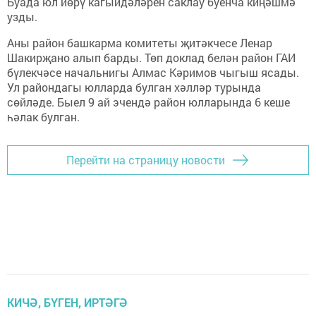
Буада юл йөрү кагыйдәләрен саклау буенча киңәшмә
узды.
Аны район башкарма комитеты җитәкчесе Ленар
Шакирҗано алып барды. Төп доклад белән район ГАИ
бүлекчәсе начальнигы Алмас Кәримов чыгыш ясады.
Ул райондагы юлларда булган хәлләр турында
сөйләде. Быел 9 ай эчендә район юлларында 6 кеше
һәлак булган.
Перейти на страницу новости
КИЧӘ, БҮГЕН, ИРТӘГӘ