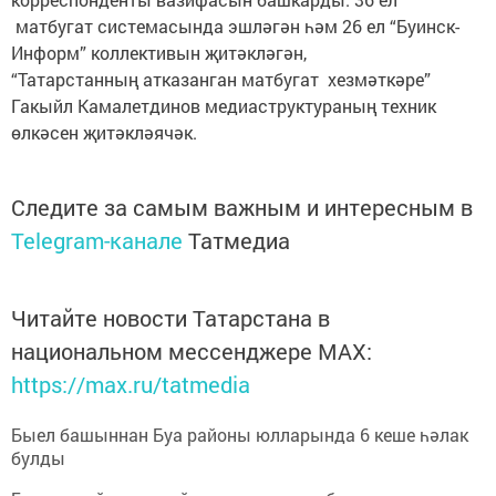
матбугат системасында эшләгән һәм 26 ел “Буинск-
Информ” коллективын җитәкләгән,
“Татарстанның атказанган матбугат хезмәткәре”
Гакыйл Камалетдинов медиаструктураның техник
өлкәсен җитәкләячәк.
Следите за самым важным и интересным в
Telegram-канале
Татмедиа
Читайте новости Татарстана в
национальном мессенджере MАХ:
https://max.ru/tatmedia
Быел башыннан Буа районы юлларында 6 кеше һәлак
булды