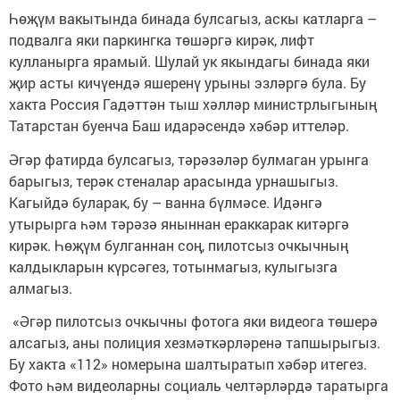
Һөҗүм вакытында бинада булсагыз, аскы катларга –
подвалга яки паркингка төшәргә кирәк, лифт
кулланырга ярамый. Шулай ук якындагы бинада яки
җир асты кичүендә яшеренү урыны эзләргә була. Бу
хакта Россия Гадәттән тыш хәлләр министрлыгының
Татарстан буенча Баш идарәсендә хәбәр иттеләр.
Әгәр фатирда булсагыз, тәрәзәләр булмаган урынга
барыгыз, терәк стеналар арасында урнашыгыз.
Кагыйдә буларак, бу – ванна бүлмәсе. Идәнгә
утырырга һәм тәрәзә яныннан ераккарак китәргә
кирәк. Һөҗүм булганнан соң, пилотсыз очкычның
калдыкларын күрсәгез, тотынмагыз, кулыгызга
алмагыз.
«Әгәр пилотсыз очкычны фотога яки видеога төшерә
алсагыз, аны полиция хезмәткәрләренә тапшырыгыз.
Бу хакта «112» номерына шалтыратып хәбәр итегез.
Фото һәм видеоларны социаль челтәрләрдә таратырга