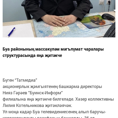
Буа районының массакүләм мәгълүмат чаралары
структурасында яңа җитәкче
Бүген “Татмедиа”
акционерлык җәмгыятенең башкарма директоры
Нияз Гәрәев ”Буинск-Информ”
филиалына яңа җитәкче билгеләде. Хәзер коллективны
Лилия Котельникова җитәкләячәк.
Ул моңа кадәр Буа телевидениесенең алып баручы-
корреспонденты вазифасын башкарды. 36 ел