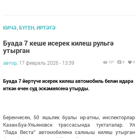
КИЧӘ, БҮГЕН, ИРТӘГӘ
Буада 7 кеше исерек килеш рульгә
утырган
автор,
17 февраль 2026 - 13:39
127
0
0
Буада 7 йөртүче исерек килеш автомобиль белән идарә
иткән өчен суд эскәмиясенә утырды.
Беренчесен, 50 яшьлек буалы ир-атны, инспекторлар
Казан-Буа-Ульяновск трассасында туктаталар. Ул
“Лада Веста” автомобиленә салмыш килеш утырган