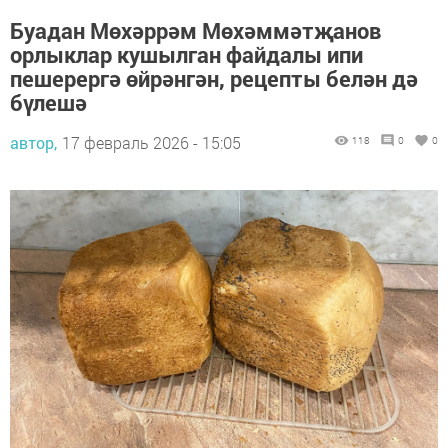
Буадан Мөхәррәм Мөхәммәтҗанов
орлыклар кушылган файдалы ипи
пешерергә өйрәнгән, рецепты белән дә
бүлешә
автор,
17 февраль 2026 - 15:05
118
0
0