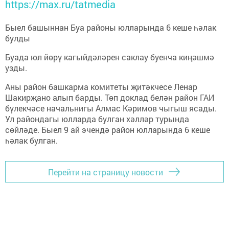
https://max.ru/tatmedia
Быел башыннан Буа районы юлларында 6 кеше һәлак
булды
Буада юл йөрү кагыйдәләрен саклау буенча киңәшмә
узды.
Аны район башкарма комитеты җитәкчесе Ленар
Шакирҗано алып барды. Төп доклад белән район ГАИ
бүлекчәсе начальнигы Алмас Кәримов чыгыш ясады.
Ул райондагы юлларда булган хәлләр турында
сөйләде. Быел 9 ай эчендә район юлларында 6 кеше
һәлак булган.
Перейти на страницу новости