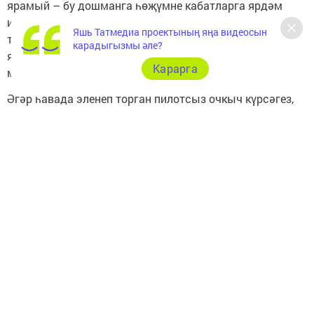
ярамый – бу дошманга һөҗүмне кабатларга ярдәм
итәргә мөмкин. Шулай ук пилотсыз очкыч турында
Яшь Татмедиа проектының яңа видеосын
тикшерелмәгән мәгълүматны интернетта таратырга
карадыгызмы әле?
ярамый», – дип хәбәр иттеләр Гадәттән тыш хәлләр
Карарга
министрлыгында.
Әгәр һавада эленеп торган пилотсыз очкыч күрсәгез,
турыдан-туры аның күз уңына эләкмәскә тырышыгыз
– яшеренү урыны табыгыз яки читкәрәк китегез.
Пилотсыз очкыч янәшәсендә рация, мобиль
телефоннар, GPS җайланмалары һәм башка электрон
җиһазлар куллану тыела. Бу дрон эшенә йогынты
ясарга һәм көтелмәгән нәтиҗәләр, шул исәптән
детонация китереп чыгарырга мөмкин. Пилотсыз
очкычның кыйпылчыклары да куркыныч тудыра ала.
Россия Гадәттән тыш хәлләр министрлыгы
кушымтасын йөкләгез, бу пилотсыз очкыч һөҗүме
куркынычы якынлашу һәм башка гадәттән тыш хәлләр