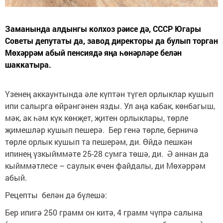
Заманында алдынгы колхоз рәисе дә, СССР Югары
Советы депутаты да, завод директоры да булып торган
Мөхәррәм абый пенсиядә яңа һөнәрләре белән
шаккатыра.
Үзенең аккаунтында әле күптән түгел орлыклар кушып
ипи салырга өйрәнгәнен язды. Ул аңа кабак, көнбагыш,
мәк, ак һәм күк көнҗет, җитен орлыклары, төрле
җимешләр кушып пешерә. Бер генә төрле, берничә
төрле орлык кушып та пешерәм, ди. Өйдә пешкән
ипинең үзкыйммәте 25-28 сумга төшә, ди. Ә аннан да
кыйммәтлесе – саулык өчен файдалы, ди Мөхәррәм
абый.
Рецепты белән дә бүлешә:
Бер ипигә 250 грамм он китә, 4 грамм чүпрә салына