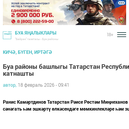
БУА ЯҢАЛЫКЛАРЫ
18+
"Байрак" газетасы - Буа районы
КИЧӘ, БҮГЕН, ИРТӘГӘ
Буа районы башлыгы Татарстан Республ
катнашты
автор,
18 февраль 2026 - 09:41
Ранис Камәртдинов Татарстан Рәисе Рөстәм Миңнеханов
сәнәгать һәм эшкәртү өлкәсендәге мөмкинлекләре һәм