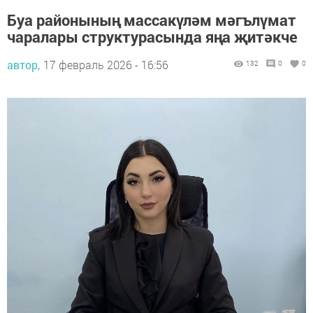
Буа районының массакүләм мәгълүмат
чаралары структурасында яңа җитәкче
автор,
17 февраль 2026 - 16:56
132
0
0