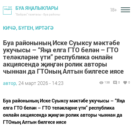
БУА ЯҢАЛЫКЛАРЫ
18+
"Байрак" газетасы - Буа районы
КИЧӘ, БҮГЕН, ИРТӘГӘ
Буа районының Иске Суыксу мәктәбе
укучысы – “Яңа елга ГТО белән – ГТО
теләкләрне үти” республика онлайн
акциясендә җиңгән ролик авторы
чыннан да ГТОның Алтын билгесе иясе
автор,
24 март 2026 - 14:23
138
0
0
Буа районының Иске Суыксу мәктәбе укучысы – “Яңа
елга ГТО белән – ГТО теләкләрне үти” республика
онлайн акциясендә җиңгән ролик авторы чыннан да
ГТОның Алтын билгесе иясе