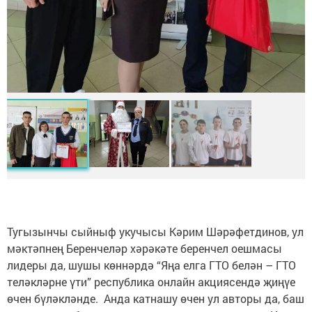
Тугызынчы сыйныф укучысы Кәрим Шәрәфетдинов, ул
мәктәпнең Беренчеләр хәрәкәте беренчел оешмасы
лидеры да, шушы көннәрдә “Яңа елга ГТО белән – ГТО
теләкләрне үти” республика онлайн акциясендә җиңүе
өчен бүләкләнде. Анда катнашу өчен ул авторы да, баш