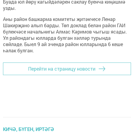
Буада юл йөрү кагыйдәләрен саклау буенча киңәшмә
узды.
Аны район башкарма комитеты җитәкчесе Ленар
Шакирҗано алып барды. Төп доклад белән район ГАИ
бүлекчәсе начальнигы Алмас Кәримов чыгыш ясады.
Ул райондагы юлларда булган хәлләр турында
сөйләде. Быел 9 ай эчендә район юлларында 6 кеше
һәлак булган.
Перейти на страницу новости
КИЧӘ, БҮГЕН, ИРТӘГӘ