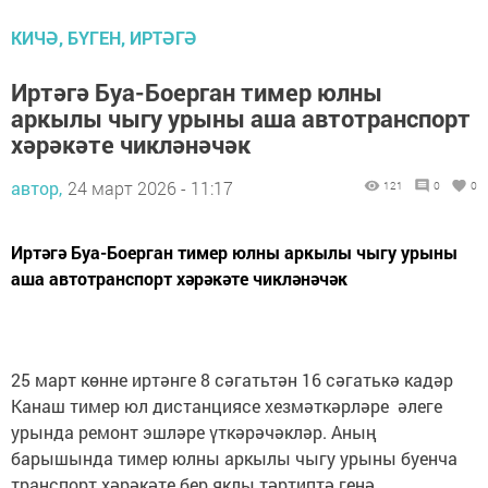
КИЧӘ, БҮГЕН, ИРТӘГӘ
Иртәгә Буа-Боерган тимер юлны
аркылы чыгу урыны аша автотранспорт
хәрәкәте чикләнәчәк
автор,
24 март 2026 - 11:17
121
0
0
Иртәгә Буа-Боерган тимер юлны аркылы чыгу урыны
аша автотранспорт хәрәкәте чикләнәчәк
25 март көнне иртәнге 8 сәгатьтән 16 сәгатькә кадәр
Канаш тимер юл дистанциясе хезмәткәрләре әлеге
урында ремонт эшләре үткәрәчәкләр. Аның
барышында тимер юлны аркылы чыгу урыны буенча
транспорт хәрәкәте бер яклы тәртиптә генә