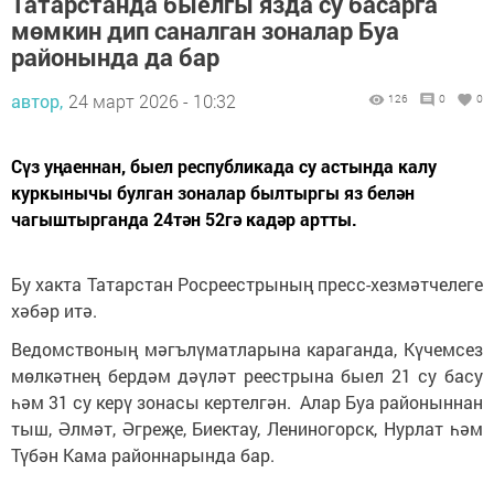
Татарстанда быелгы язда су басарга
мөмкин дип саналган зоналар Буа
районында да бар
автор,
24 март 2026 - 10:32
126
0
0
Сүз уңаеннан, быел республикада су астында калу
куркынычы булган зоналар былтыргы яз белән
чагыштырганда 24тән 52гә кадәр артты.
Бу хакта Татарстан Росреестрының пресс-хезмәтчелеге
хәбәр итә.
Ведомствоның мәгълүматларына караганда, Күчемсез
мөлкәтнең бердәм дәүләт реестрына быел 21 су басу
һәм 31 су керү зонасы кертелгән. Алар Буа районыннан
тыш, Әлмәт, Әгреҗе, Биектау, Лениногорск, Нурлат һәм
Түбән Кама районнарында бар.