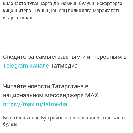
киләчәктә туганнарга да мөмкин булуын искәртәргә
киңәш ителә. Шуныңнан соң полициягә мөрәҗәгать
итәргә кирәк.
Следите за самым важным и интересным в
Telegram-канале
Татмедиа
Читайте новости Татарстана в
национальном мессенджере MАХ:
https://max.ru/tatmedia
Быел башыннан Буа районы юлларында 6 кеше һәлак
булды