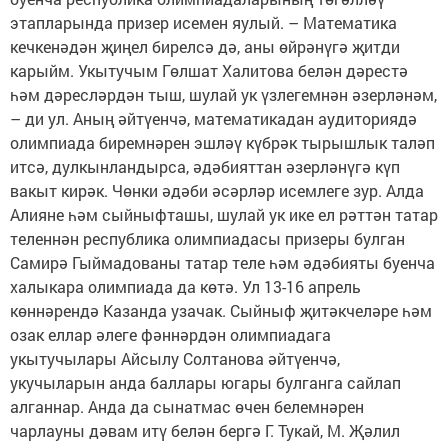
этапларында призер исемен яулый. – Математика
кечкенәдән җиңел бирелсә дә, аны өйрәнүгә җитди
карыйм. Укытучым Гөлшат Халитова белән дәрестә
һәм дәресләрдән тыш, шулай ук үзлегемнән әзерләнәм,
– ди ул. Аның әйтүенчә, математикадан аудиториядә
олимпиада биремнәрен эшләү күбрәк тырышлык таләп
итсә, дулкынландырса, әдәбияттан әзерләнүгә күп
вакыт кирәк. Чөнки әдәби әсәрләр исемлеге зур. Алда
Алияне һәм сыйныфташы, шулай ук ике ел рәттән татар
теленнән республика олимпиадасы призеры булган
Самирә Гыймадованы татар теле һәм әдәбияты буенча
халыкара олимпиада да көтә. Ул 13-16 апрель
көннәрендә Казанда узачак. Сыйныф җитәкчеләре һәм
озак еллар әлеге фәннәрдән олимпиадага
укытучылары Айсылу Солтанова әйтүенчә,
укучыларын анда баллары югары булганга сайлап
алганнар. Анда да сынатмас өчен белемнәрен
чарлауны дәвам итү белән бергә Г. Тукай, М. Җәлил