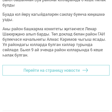
булды
Буада юл йөрү кагыйдәләрен саклау буенча киңәшмә
узды.
Аны район башкарма комитеты җитәкчесе Ленар
Шакирҗано алып барды. Төп доклад белән район ГАИ
бүлекчәсе начальнигы Алмас Кәримов чыгыш ясады.
Ул райондагы юлларда булган хәлләр турында
сөйләде. Быел 9 ай эчендә район юлларында 6 кеше
һәлак булган.
Перейти на страницу новости