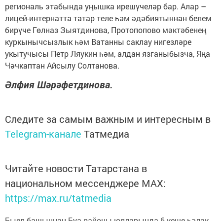
региональ этабында уңышка ирешүчеләр бар. Алар –
лицей-интернатта татар теле һәм әдәбиятыннан белем
бирүче Гөлназ Зыятдинова, Протопопово мәктәбенең
куркынычсызлык һәм Ватанны саклау нигезләре
укытучысы Петр Ляукин һәм, алдан язганыбызча, Яңа
Чәчкаптан Айсылу Солтанова.
Әлфия Шәрәфетдинова.
Следите за самым важным и интересным в
Telegram-канале
Татмедиа
Читайте новости Татарстана в
национальном мессенджере MАХ:
https://max.ru/tatmedia
Быел башыннан Буа районы юлларында 6 кеше һәлак