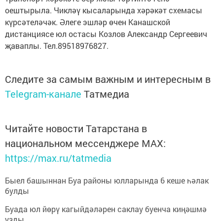
оештырыла. Чикләү кысаларында хәрәкәт схемасы
күрсәтеләчәк. Әлеге эшләр өчен Канашской
дистанциясе юл остасы Козлов Александр Сергеевич
җаваплы. Тел.89518976827.
Следите за самым важным и интересным в
Telegram-канале
Татмедиа
Читайте новости Татарстана в
национальном мессенджере MАХ:
https://max.ru/tatmedia
Быел башыннан Буа районы юлларында 6 кеше һәлак
булды
Буада юл йөрү кагыйдәләрен саклау буенча киңәшмә
узды.