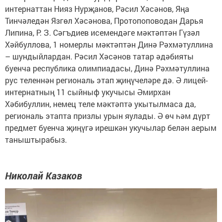
интернаттан Нияз Нурҗанов, Рәсил Хәсәнов, Яңа
Тинчәледән Язгөл Хәсәнова, Протопоповодан Дарья
Липина, Р. З. Сәгъдиев исемендәге мәктәптән Гүзәл
Хәйбуллова, 1 номерлы мәктәптән Динә Рәхмәтуллина
– шундыйлардан. Рәсил Хәсәнов татар әдәбияты
буенча республика олимпиадасы, Динә Рәхмәтуллина
рус теленнән региональ этап җиңүчеләре дә. Ә лицей-
интернатның 11 сыйныф укучысы Әмирхан
Хәбибуллин, немец теле мәктәптә укытылмаса да,
региональ этапта призлы урын яулады. Ә өч һәм дүрт
предмет буенча җиңүгә ирешкән укучылар белән аерым
таныштырабыз.
Николай Казаков