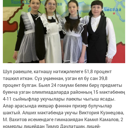
Шул рәвешле, катнашу нәтиҗәлелеге 51,8 процент
тәшкил иткән. Сүз уңаеннан, узган ел бу сан 39,8
процент булган. Быел 24 гомуми белем бирү предметы
буенча узган олимпиадаларда районның 15 мәктәбенең
4-11 сыйныфлар укучылары лаеклы чыгыш ясады.
Алар арасында икешәр фәннән призер булучылар
шактый. Алших мәктәбендә укучы Виктория Кузнецова,
М. Вахитов исемендәге гимназиядән Камил Камалов, 2
номерлы лицейдан Тимур Дәүләтшин, лицей-