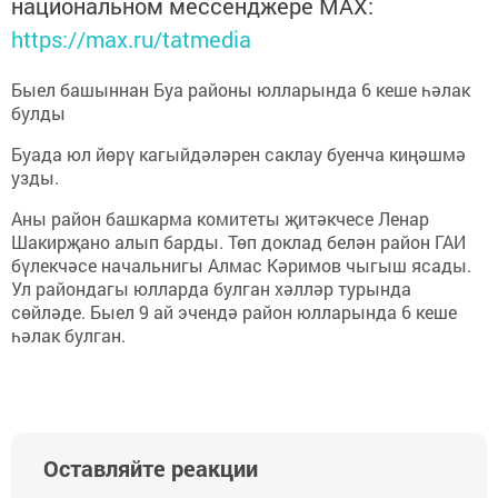
национальном мессенджере MАХ:
https://max.ru/tatmedia
Быел башыннан Буа районы юлларында 6 кеше һәлак
булды
Буада юл йөрү кагыйдәләрен саклау буенча киңәшмә
узды.
Аны район башкарма комитеты җитәкчесе Ленар
Шакирҗано алып барды. Төп доклад белән район ГАИ
бүлекчәсе начальнигы Алмас Кәримов чыгыш ясады.
Ул райондагы юлларда булган хәлләр турында
сөйләде. Быел 9 ай эчендә район юлларында 6 кеше
һәлак булган.
Оставляйте реакции