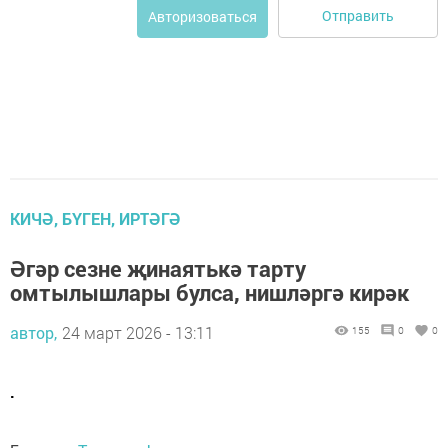
Отправить
Авторизоваться
КИЧӘ, БҮГЕН, ИРТӘГӘ
Әгәр сезне җинаятькә тарту
омтылышлары булса, нишләргә кирәк
автор,
24 март 2026 - 13:11
155
0
0
.