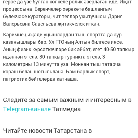
герое да үзе булган көлкеле ролик әзерләгән иде. Иҗат
процессына Беренчеләр хәрәкәте башлангыч
бүлекчәсе кураторы, чит телләр укытучысы Дария
Валерьевна Савельева җитәкчелек иткән.
Кәримнең иҗади уңышлардан тыш спортта да зур
казанышлары бар. Ул ГТОның Алтын билгесе иясе.
Аның физик күрсәткечләре бик әйбәт, егет 40-50 тапкыр
идәннән этелә, 30 тапкыр турникта этелә, 3
километрны 13 минутта уза. Моннан тыш татарча
көрәш белән шөгыльләнә. Һәм барлык спорт,
патриотик бәйгеләрдә катнаша.
Следите за самым важным и интересным в
Telegram-канале
Татмедиа
Читайте новости Татарстана в