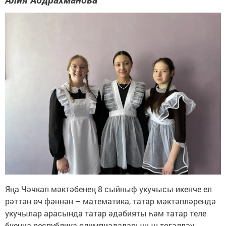
Яңа Чәчкап мәктәбенең 8 сыйныф укучысы икенче ел
рәттән өч фәннән – математика, татар мәктәпләрендә
укучылар арасында татар әдәбияты һәм татар теле
буенча республика олимпиадаларының төгәлләү