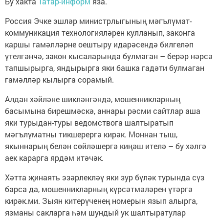
Бу хакта
Татар-информ
яза.
Россия Эчке эшләр министрлыгының мәгълүмат-
коммуникация технологияләрен кулланып, законга
каршы гамәлләрне оештыру идарәсендә билгеләп
үтелгәнчә, закон кысаларында булмаган – берәр нәрсә
тапшырырга, яндырырга яки башка гадәти булмаган
гамәлләр кылырга сорамый.
Алдан хәйләне шикләнгәндә, мошенникларның
басымына бирешмәскә, аннары рәсми сайтлар аша
яки турыдан-туры ведомствога шалтыратып
мәгълүматны тикшерергә кирәк. Моннан тыш,
якыннарың белән сөйләшергә киңәш ителә – бу хәлгә
аек карарга ярдәм итәчәк.
Хәтта җинаять эзәрлекләү яки зур бүләк турында сүз
барса да, мошенникларның күрсәтмәләрен үтәргә
кирәк.ми. Зыян китерүченең номерын язып алырга,
язманы сакларга һәм шундый ук шалтыратулар