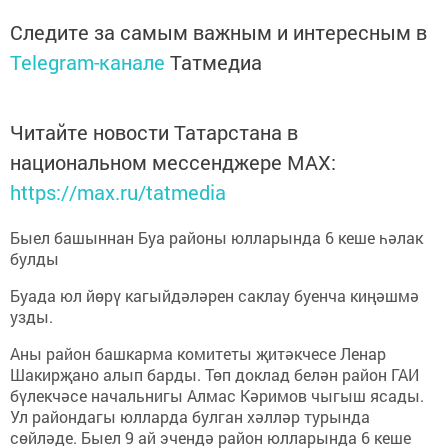
Следите за самым важным и интересным в
Telegram-канале
Татмедиа
Читайте новости Татарстана в
национальном мессенджере MАХ:
https://max.ru/tatmedia
Быел башыннан Буа районы юлларында 6 кеше һәлак
булды
Буада юл йөрү кагыйдәләрен саклау буенча киңәшмә
узды.
Аны район башкарма комитеты җитәкчесе Ленар
Шакирҗано алып барды. Төп доклад белән район ГАИ
бүлекчәсе начальнигы Алмас Кәримов чыгыш ясады.
Ул райондагы юлларда булган хәлләр турында
сөйләде. Быел 9 ай эчендә район юлларында 6 кеше