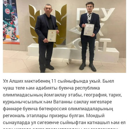
Ул Алших мәктәбенең 11 сыйныфында укый. Быел
чуаш теле һәм әдәбияты буенча республика
олимпиадасының йомгаклау этабы, география, тарих,
куркынычсызлык һәм Ватанны саклау нигезләре
фәннәре буенча бөтенроссия олимпиадаларының
региональ этаплары призеры булган. Мондый
сынауларда ул сигезенче сыйныфтан катнашып һәм ел