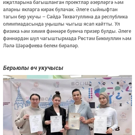
иҗатларына багышланган проектлар әзерләргә һәм
аларны якларга кирәк булачак. Әлеге сыйныфтан
тагын бер укучы – Сәйдә Төхвәтуллина да республика
олимпиадасында уңышлы чыгыш ясап кайтты. Ул
физика һәм химия фәннәре буенча призер булды. Әлеге
фәннәрдән шул чагыштырмада Рөстәм Бикмуллин һәм
Ләлә Шәрәфиева белем бирәләр.
Берьюлы өч укучысы