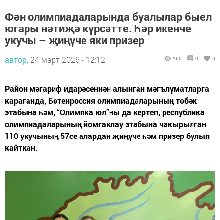
Фән олимпиадаларында буалылар быел
югары нәтиҗә күрсәтте. Һәр икенче
укучы – җиңүче яки призер
автор,
24 март 2026 - 12:12
160
0
0
Район мәгариф идарәсеннән алынган мәгълүматларга
караганда, Бөтенроссия олимпиадаларының төбәк
этабына һәм, “Олимпка юл”ны да кертеп, республика
олимпиадаларының йомгаклау этабына чакырылган
110 укучының 57се алардан җиңүче һәм призер булып
кайткан.