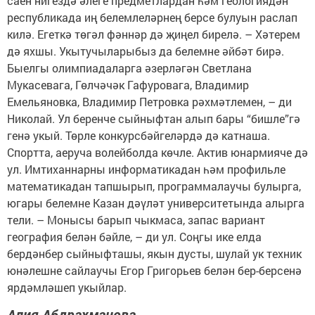
саен нигездә әлеге предметлардан һәм геологиядән
республикада иң белемлеләрнең берсе булуын раслап
килә. Егеткә төгәл фәннәр дә җиңел бирелә. – Хәтерем
дә яхшы. Укытучыларыбыз да белемне әйбәт бирә.
Быелгы олимпиадаларга әзерләгән Светлана
Мукасевага, Гөлчәчәк Гафуровага, Владимир
Емельяновка, Владимир Петровка рәхмәтлемен, – ди
Николай. Ул беренче сыйныфтан алып бары “бишле”гә
генә укый. Төрле конкурсбәйгеләрдә дә катнаша.
Спортта, аеруча волейболда көчле. Актив юнармияче дә
ул. Имтиханнарны информатикадан һәм профильле
математикадан тапшырып, программалаучы булырга,
югары белемне Казан дәүләт университетында алырга
тели. – Монысы барып чыкмаса, запас вариант
география белән бәйле, – ди ул. Соңгы ике елда
бердәнбер сыйныфташы, якын дусты, шулай ук техник
юнәлешне сайлаучы Егор Григорьев белән бер-берсенә
ярдәмләшеп укыйлар.
Алия Абдрахманова