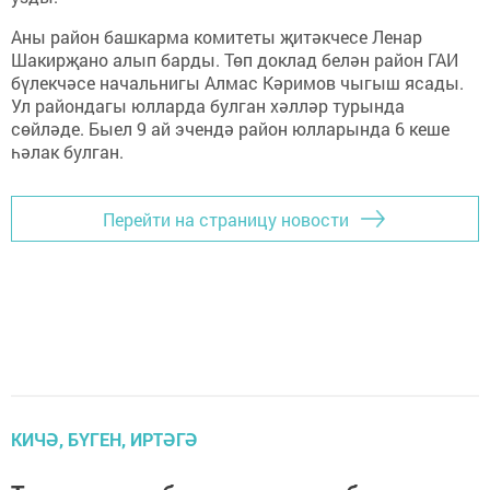
Аны район башкарма комитеты җитәкчесе Ленар
Шакирҗано алып барды. Төп доклад белән район ГАИ
бүлекчәсе начальнигы Алмас Кәримов чыгыш ясады.
Ул райондагы юлларда булган хәлләр турында
сөйләде. Быел 9 ай эчендә район юлларында 6 кеше
һәлак булган.
Перейти на страницу новости
КИЧӘ, БҮГЕН, ИРТӘГӘ