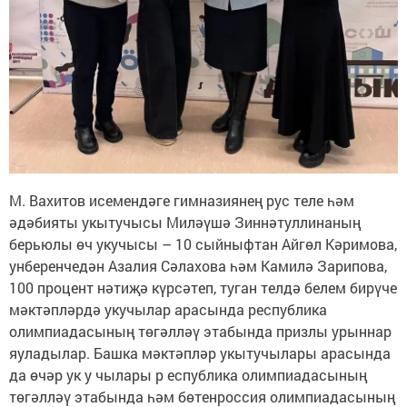
М. Вахитов исемендәге гимназиянең рус теле һәм
әдәбияты укытучысы Миләүшә Зиннәтуллинаның
берьюлы өч укучысы – 10 сыйныфтан Айгөл Кәримова,
унберенчедән Азалия Сәлахова һәм Камилә Зарипова,
100 процент нәтиҗә күрсәтеп, туган телдә белем бирүче
мәктәпләрдә укучылар арасында республика
олимпиадасының төгәлләү этабында призлы урыннар
яуладылар. Башка мәктәпләр укытучылары арасында
да өчәр ук у чылары р еспублика олимпиадасының
төгәлләү этабында һәм бөтенроссия олимпиадасының