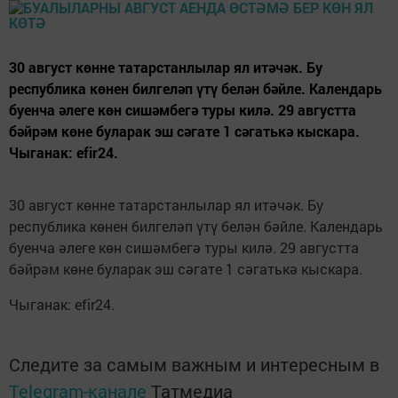
30 август көнне татарстанлылар ял итәчәк. Бу
республика көнен билгеләп үтү белән бәйле. Календарь
буенча әлеге көн сишәмбегә туры килә. 29 августта
бәйрәм көне буларак эш сәгате 1 сәгатькә кыскара.
Чыганак: efir24.
30 август көнне татарстанлылар ял итәчәк. Бу
республика көнен билгеләп үтү белән бәйле. Календарь
буенча әлеге көн сишәмбегә туры килә. 29 августта
бәйрәм көне буларак эш сәгате 1 сәгатькә кыскара.
Чыганак: efir24.
Следите за самым важным и интересным в
Telegram-канале
Татмедиа