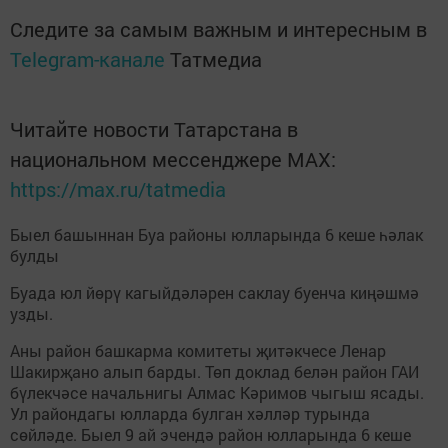
Следите за самым важным и интересным в
Telegram-канале
Татмедиа
Читайте новости Татарстана в
национальном мессенджере MАХ:
https://max.ru/tatmedia
Быел башыннан Буа районы юлларында 6 кеше һәлак
булды
Буада юл йөрү кагыйдәләрен саклау буенча киңәшмә
узды.
Аны район башкарма комитеты җитәкчесе Ленар
Шакирҗано алып барды. Төп доклад белән район ГАИ
бүлекчәсе начальнигы Алмас Кәримов чыгыш ясады.
Ул райондагы юлларда булган хәлләр турында
сөйләде. Быел 9 ай эчендә район юлларында 6 кеше