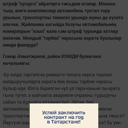
штраф "сугарга" өйрәтергә тәкъдим итәләр.
Моннан
тыш, әлеге комплекслар автомобиль туктап тору
урынын, транспортны тиешсез урында юуны да күзәтә
алачак. Җайланма кагыйдә бозучы автомобильнең
номерларын "язып" кала һәм штраф турында хатлар
киләчәк. Мондый "тәрбия" чарасына карата буалылар
нинди фикердә?
Гомәр Әхмәтҗанов, район ЮХИДИ бүлекчәсе
начальнигы:
-Бу юлда тәртипсез рәвештә теләсә нәрсә ташлап
калдыручыларга карата бик яхшы тәрбия чарасы
булыр иде. Юлга бәрелгән чүп ул тирә-юньне пычрату
гына түгел, ә кайчакта аварияле очракны тудыручы
сәбәп тә булырга ихтимал бит. Әйтик, бер
автомобильче тәрәзәдән аткан зуррак чүп икенче
транспортның алгы тәрәзәсенең йөртүче ягына төшсә?
Йөртүче аңа карап игътибарын читкә юнәлтсә? Бу уен