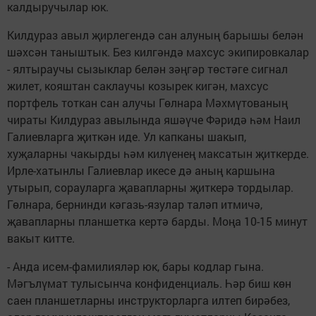
калдыручылар юк.
Килдураз авыл җирлегендә сан алуның барышы белән
шәхсән таныштык. Без килгәндә махсус экипировкалар
- ялтыраучы сызыклар белән зәңгәр төстәге сигнал
жилет, кояштан саклаучы козырек кигән, махсус
портфель тоткан сан алучы Гөлнара Мәхмүтованың
чираты Килдураз авылында яшәүче Фәридә һәм Наил
Галиевларга җиткән иде. Ул капканы шакып,
хуҗаларны чакырды һәм килүенең максатын җиткерде.
Ирле-хатынлы Галиевлар икесе дә аның каршына
утырып, сорауларга җавапларны җиткерә тордылар.
Гөлнара, бернинди кәгазь-язулар таләп итмичә,
җавапларны планшетка кертә барды. Моңа 10-15 минут
вакыт китте.
- Анда исем-фамилияләр юк, бары кодлар гына.
Мәгълүмат тулысынча конфиденциаль. Һәр биш көн
саен планшетларны инструкторларга илтеп бирәбез,