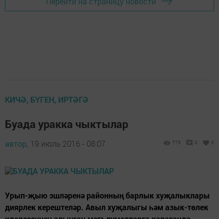
Перейти на страницу новости
КИЧӘ, БҮГЕН, ИРТӘГӘ
Буада уракка чыктылар
автор,
19 июль 2016 - 08:07
773
0
0
Урып-җыю эшләренә районның барлык хуҗалыклары
диярлек керештеләр. Авыл хуҗалыгы һәм азык-төлек
идарәсеннән алынган мәгълүматларга караганда,