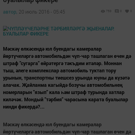
автор,
20 июль 2016 - 05:45
753
0
0
Мәскәү өлкәсендә юл буендагы камералар
йөртүчеләргә автомобильдән чүп-чар ташлаган өчен дә
штраф "сугарга" өйрәтергә тәкъдим итәләр. Моннан
тыш, әлеге комплекслар автомобиль туктап тору
урынын, транспортны тиешсез урында юуны да күзәтә
алачак. Җайланма кагыйдә бозучы автомобильнең
номерларын "язып" кала һәм штраф турында хатлар
киләчәк. Мондый "тәрбия" чарасына карата буалылар
нинди фикердә?...
Мәскәү өлкәсендә юл буендагы камералар
йөртүчеләргә автомобильдән чүп-чар ташлаган өчен дә