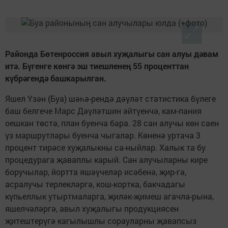
Районда Бөтенроссия авыл хуҗалыгы сан алуы дәвам
итә. Бүгенге көнгә эш тиешленең 55 проценттан
күбрәгендә башкарылган.
Яшел Үзән (Буа) шәһә-рендә дәүләт статистика бүлеге
баш белгече Марс Дәүләтшин әйтүенчә, кам-пания
оешкан төстә, план буенча бара. 28 сан алучы көн саен
үз маршрутлары буенча чыгалар. Көненә уртача 3
процент тирәсе хуҗалыкны са-ныйлар. Халык та бу
процедурага җаваплы карый. Сан алучыларны кире
боручылар, йортта яшәүчеләр исәбенә, җир-гә,
асралучы терлекләргә, кош-кортка, бакчадагы
күпьеллык утыртмаларга, җиләк-җимеш агачла-рына,
яшелчәләргә, авыл хуҗалыгы продукциясен
җитештерүгә кагылышлы сорауларны җавапсыз