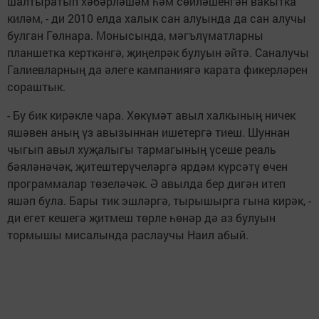
шалтыратып хәбәрләшәм һәм сөйләшенгән вакытка
киләм, - ди 2010 елда халык сан алуында да сан алучы
булган Гөлнара. Монысында, мәгълүматларны
планшетка керткәнгә, җиңелрәк булуын әйтә. Саналучы
Галиевларның да әлеге кампаниягә карата фикерләрен
сораштык.
- Бу бик кирәкле чара. Хөкүмәт авыл халкының ничек
яшәвен аның үз авызыннан ишетергә тиеш. Шуннан
чыгып авыл хуҗалыгы тармагының үсеше реаль
бәяләнәчәк, җитештерүчеләргә ярдәм күрсәтү өчен
программалар төзеләчәк. Ә авылда бер дигән итеп
яшәп була. Бары тик эшләргә, тырышырга гына кирәк, -
ди егет кешегә җитмеш төрле һөнәр дә аз булуын
тормышы мисалында раслаучы Наил абый.