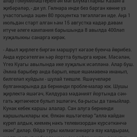
алар гомумиләштерелгән мәгълүматларны Казанга
җибәрәләр, - ди ул. Гөлнара инде без барган көнне үз
участогында эшен 80 процентка төгәлләгән иде. Аңа 1
июльдән старт алган һәм 15 августка кадәр дәвам
итүче әлеге кампания барышында 8 авылда 400ләп
хуҗалыкны санарга кирәк.
- Авыл җирлеге биргән маршрут кәгазе буенча йөрибез.
Анда күрсәтелгән һәр йортта булырга кирәк. Мәсәлән,
Үгез Куагы авылында ике хуҗалык исәпләнә. Алар буш.
Әмма барыбер анда барып, кеше яшәмәвенә инанып,
билгеләп куйдым - шулай тиешле. Яшәүчеләре
булганнарында да бернинди пробле-малар юк. Шушы
җирлектә яшәгәч, Килдураз мәдәният йортында сән-
гать җитәкчесе булып эшләгәч, ба-рысы да таныйлар.
Кунак кебек каршы алалар. Сан алуга бернинди
каршылыклары юк. Өлкән яшьтәгеләр "әллә кайдан
күреп алдык, киемең нәкъ телевизордан күрсәткәнчә
икән" диләр. Өйдә туры килмәгәннәргә язу калдырам,