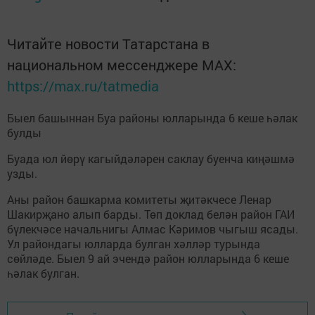
Читайте новости Татарстана в
национальном мессенджере MАХ:
https://max.ru/tatmedia
Быел башыннан Буа районы юлларында 6 кеше һәлак
булды
Буада юл йөрү кагыйдәләрен саклау буенча киңәшмә
узды.
Аны район башкарма комитеты җитәкчесе Ленар
Шакирҗано алып барды. Төп доклад белән район ГАИ
бүлекчәсе начальнигы Алмас Кәримов чыгыш ясады.
Ул райондагы юлларда булган хәлләр турында
сөйләде. Быел 9 ай эчендә район юлларында 6 кеше
һәлак булган.