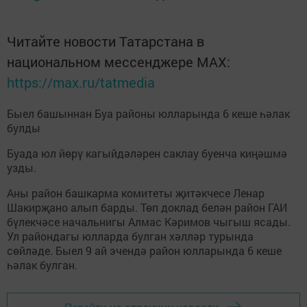
Читайте новости Татарстана в
национальном мессенджере MАХ:
https://max.ru/tatmedia
Быел башыннан Буа районы юлларында 6 кеше һәлак
булды
Буада юл йөрү кагыйдәләрен саклау буенча киңәшмә
узды.
Аны район башкарма комитеты җитәкчесе Ленар
Шакирҗано алып барды. Төп доклад белән район ГАИ
бүлекчәсе начальнигы Алмас Кәримов чыгыш ясады.
Ул райондагы юлларда булган хәлләр турында
сөйләде. Быел 9 ай эчендә район юлларында 6 кеше
һәлак булган.