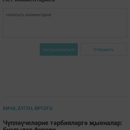
Отправить
Авторизоваться
КИЧӘ, БҮГЕН, ИРТӘГӘ
Чүпләүчеләрне тәрбияләргә җыеналар:
буалылар фикере