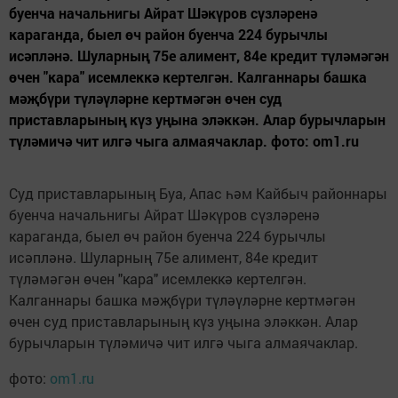
буенча начальнигы Айрат Шәкүров сүзләренә
караганда, быел өч район буенча 224 бурычлы
исәпләнә. Шуларның 75е алимент, 84е кредит түләмәгән
өчен "кара" исемлеккә кертелгән. Калганнары башка
мәҗбүри түләүләрне кертмәгән өчен суд
приставларының күз уңына эләккән. Алар бурычларын
түләмичә чит илгә чыга алмаячаклар. фото: om1.ru
Суд приставларының Буа, Апас һәм Кайбыч районнары
буенча начальнигы Айрат Шәкүров сүзләренә
караганда, быел өч район буенча 224 бурычлы
исәпләнә. Шуларның 75е алимент, 84е кредит
түләмәгән өчен "кара" исемлеккә кертелгән.
Калганнары башка мәҗбүри түләүләрне кертмәгән
өчен суд приставларының күз уңына эләккән. Алар
бурычларын түләмичә чит илгә чыга алмаячаклар.
фото:
om1.ru