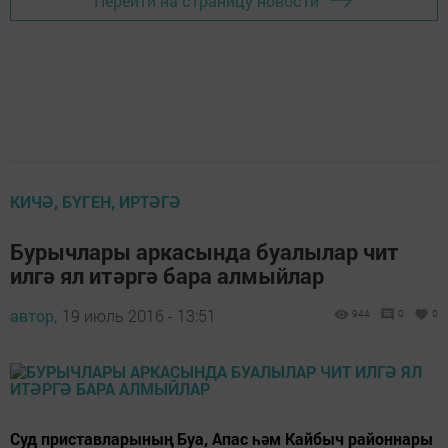
Перейти на страницу новости
КИЧӘ, БҮГЕН, ИРТӘГӘ
Бурычлары аркасында буалылар чит
илгә ял итәргә бара алмыйлар
автор,
19 июль 2016 - 13:51
944
0
0
Суд приставларының Буа, Апас һәм Кайбыч районнары