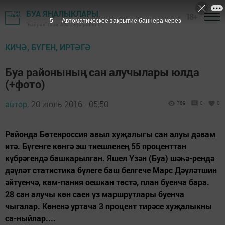
БУА ЯҢАЛЫКЛАРЫ
18+
5
Автоматическое закрытие баннера через
"Байрак" газетасы - Буа районы
КИЧӘ, БҮГЕН, ИРТӘГӘ
Буа районының сан алучылары юлда
(+фото)
автор,
20 июль 2016 - 05:50
789
0
0
Районда Бөтенроссия авыл хуҗалыгы сан алуы дәвам
итә. Бүгенге көнгә эш тиешленең 55 проценттан
күбрәгендә башкарылган. Яшел Үзән (Буа) шәһә-рендә
дәүләт статистика бүлеге баш белгече Марс Дәүләтшин
әйтүенчә, кам-пания оешкан төстә, план буенча бара.
28 сан алучы көн саен үз маршрутлары буенча
чыгалар. Көненә уртача 3 процент тирәсе хуҗалыкны
са-ныйлар....