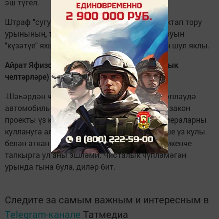
эш түгел.
Штраф "сугучы" каме-раның автомобиль туктап тору
урынының, транспортны тиешсез урында юуын
"күзәтүе" яхшы. Кагыйдә бозмасыннар. Мин шул яклы.
Айрат Яфизов, "Буа МППЖКХсы" (инженерлык
челтәрләре) җәмгыяте начальнигы:
-Шәһәрдән чүпне һәр-көнне җыябыз. Аны чүпләүдә
автомобиль-челәр дә зур өлеш кертә. Әлеге закон
проекты үз көченә кереп, бездә дә әлеге камераларны
куллануга алсалар, бик шат булыр идек. Кеше үз кулы
белән аткан чүп өчен штраф түли башласа, икенче
тапкырга ул аны эшләми. Чисталык чүпләмәгән
урында гына була, диләр бит.
Следите за самым важным и интересным в
Telegram-канале
Татмедиа