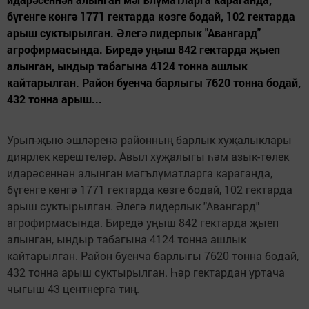
бүгенге көнгә 1771 гектарда көзге бодай, 102 гектарда
арыш суктырылган. Әлегә лидерлык "Авангард"
агрофирмасында. Биредә уңыш 842 гектарда җыеп
алынган, ындыр табагына 4124 тонна ашлык
кайтарылган. Район буенча барлыгы 7620 тонна бодай,
432 тонна арыш...
Урып-җыю эшләренә районның барлык хуҗалыклары
диярлек керештеләр. Авыл хуҗалыгы һәм азык-төлек
идарәсеннән алынган мәгълүматларга караганда,
бүгенге көнгә 1771 гектарда көзге бодай, 102 гектарда
арыш суктырылган. Әлегә лидерлык "Авангард"
агрофирмасында. Биредә уңыш 842 гектарда җыеп
алынган, ындыр табагына 4124 тонна ашлык
кайтарылган. Район буенча барлыгы 7620 тонна бодай,
432 тонна арыш суктырылган. Һәр гектардан уртача
чыгыш 43 центнерга тиң.