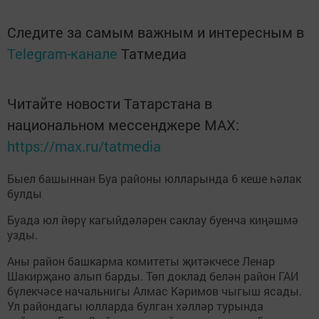
Следите за самым важным и интересным в
Telegram-канале
Татмедиа
Читайте новости Татарстана в
национальном мессенджере MАХ:
https://max.ru/tatmedia
Быел башыннан Буа районы юлларында 6 кеше һәлак
булды
Буада юл йөрү кагыйдәләрен саклау буенча киңәшмә
узды.
Аны район башкарма комитеты җитәкчесе Ленар
Шакирҗано алып барды. Төп доклад белән район ГАИ
бүлекчәсе начальнигы Алмас Кәримов чыгыш ясады.
Ул райондагы юлларда булган хәлләр турында