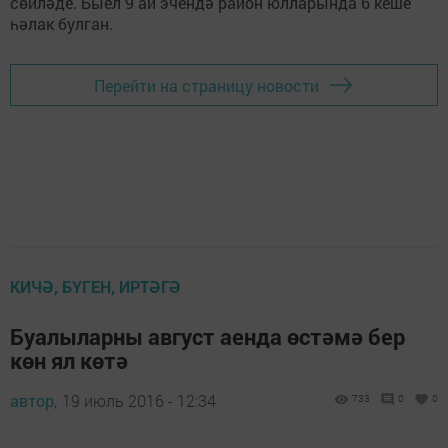
сөйләде. Быел 9 ай эчендә район юлларында 6 кеше
һәлак булган.
Перейти на страницу новости
КИЧӘ, БҮГЕН, ИРТӘГӘ
Буалыларны август аенда өстәмә бер
көн ял көтә
автор,
19 июль 2016 - 12:34
733
0
0