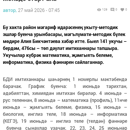
автор,
27 май 2026 - 07:45
129
0
0
Бу хакта район мәгариф идарәсенең укыту-методик
эшләр буенча урынбасары, мәгълүмати-методик бүлек
мөдире Алия Бикчәнтәева хәбәр итте. Быел 141 укучы –
бердәм, 476сы – төп дәүләт имтиханнары тапшыра.
Укучылар күбрәк математика, җәмгыять белеме,
информатика, физика фәннәрен сайлаганнар.
БДИ имтиханнары шәһәрнең 1 номерлы мәктәбендә
барачак. График буенча: 1 июньдә тарихтан,
әдәбияттан, химиядән имтихан бирәләр. 4 июньдә –
рус теленнән, 8 июньдә – математика (профиль), 11нче
июньдә – җәмгыять белеме, физика, 15 июньдә –
биология, инглиз теле, 18 июньдә – информатика
(КЕГЭ), 19 июньдә – инглиз теле (телдән) фәннәре
буенча сынаулар узачак. 22, 23, 24, 25 июньнәр