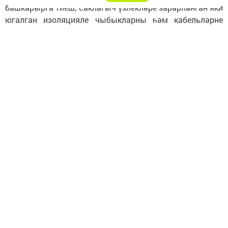
башкарырга тиеш; саклагыч үзлекләре зарарланган яки
югалган изоляцияле чыбыкларны һәм кабельләрне
эксплуатацияләмәгез, зарарланган розеткалардан һәм
сүндергечләрдән файдаланмагыз;
- кулдан ясалган электр җылыту приборларын
файдаланырга ярамый;
- электр үтүкләре, электр плитәләре һәм чәйнекләр өчен
янмый торган материаллардан аскуймалар
кулланыгыз;
Следите за самым важным и интересным в
Telegram-канале
Татмедиа
Читайте новости Татарстана в
национальном мессенджере MАХ: