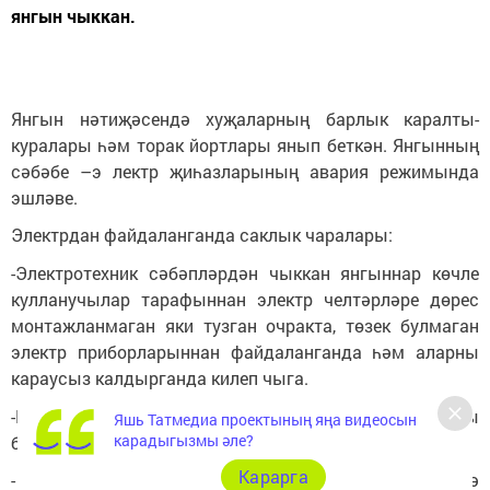
янгын чыккан.
Янгын нәтиҗәсендә хуҗаларның барлык каралты-
куралары һәм торак йортлары янып беткән. Янгынның
сәбәбе –э лектр җиһазларының авария режимында
эшләве.
Электрдан файдаланганда саклык чаралары:
-Электротехник сәбәпләрдән чыккан янгыннар көчле
кулланучылар тарафыннан электр челтәрләре дөрес
монтажланмаган яки тузган очракта, төзек булмаган
электр приборларыннан файдаланганда һәм аларны
караусыз калдырганда килеп чыга.
-Мондый янгыннарны булдырмас өчен катлаулы
Яшь Татмедиа проектының яңа видеосын
карадыгызмы әле?
булмаган кагыйдәләрне үтәргә кирәк:
Карарга
- электрүткәргечне монтажлауны бары тик белгеч кенә