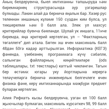
Аның белдерүенчә, быел имтиханны тапшыруда һәм
биремнәрнең структурасында зур үзгәрешләр
булмады. Ләкин алай да берничә яңалык бар. Хәзер рус
теленнән иншаның күләме 150 сүздән ким булса, ул
тикшерелми һәм 0 балл ала. Элек ул махсус
критерийлар буенча бәяләнде. Шулай ук иншага, 11нче
биремдә, яңа критерий кертелгән, ул – “Фактларның
төгәллеге” дип атала. Бөтен эш өчен максималь балл
48дән 50гә кадәр арттырылган. Информатика (КЕГЭ)
фәнендә, үзебезнең программага күчү сәбәпле,
салынган файлларның киңәйтмәләре (ods
таблицалары, txt текстлары) катгый чикләнгән. Тагын
бер өстәмә: югары уку йортларына керергә
теләүчеләргә берничә инженерлык белгечлеге өчен
физика фәне, керү имтиханнарында мәҗбүри предмет
буларак кертелгән.
Алия Рифкатъ кызы белдерүенчә, узган ел 100 балл
җыючылар булмаган, максималь күрсәткеч 98, 99 балл