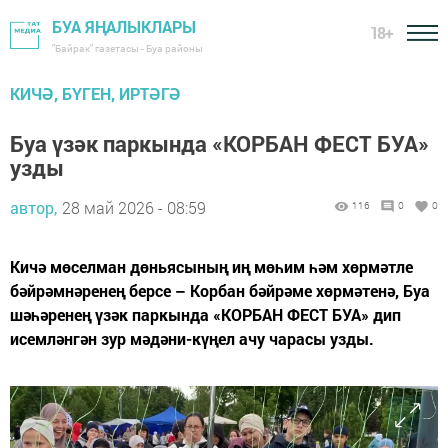
БУА ЯҢАЛЫКЛАРЫ
18+
"Байрак" газетасы - Буа районы
КИЧӘ, БҮГЕН, ИРТӘГӘ
Буа үзәк паркында «КОРБАН ФЕСТ БУА»
узды
автор,
28 май 2026 - 08:59
116
0
0
Кичә мөселман дөньясының иң мөһим һәм хөрмәтле
бәйрәмнәренең берсе – Корбан бәйрәме хөрмәтенә, Буа
шәһәренең үзәк паркында «КОРБАН ФЕСТ БУА» дип
исемләнгән зур мәдәни-күңел ачу чарасы узды.