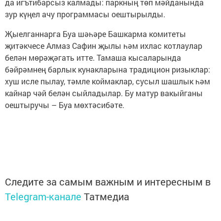
да игътибарсыз калмады: паркның төп мәйданында
зур күңел ачу программасы оештырылды.
Җыелганнарга Буа шәһәре Башкарма комитеты
җитәкчесе Алмаз Сафин җылы һәм ихлас котлаулар
белән мөрәҗәгать итте. Тамаша кысаларында
бәйрәмнең барлык кунакларына традицион ризыклар:
хуш исле пылау, тәмле коймаклар, сусыл шашлык һәм
кайнар чәй белән сыйладылар. Бу матур вакыйганы
оештыручы – Буа мөхтәсибәте.
Следите за самым важным и интересным в
Telegram-канале
Татмедиа