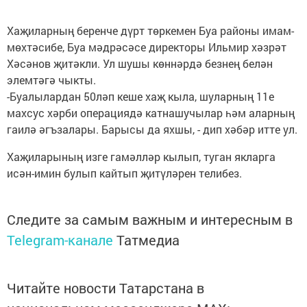
Хаҗиларның беренче дүрт төркемен Буа районы имам-
мөхтәсибе, Буа мәдрәсәсе директоры Ильмир хәзрәт
Хәсәнов җитәкли. Ул шушы көннәрдә безнең белән
элемтәгә чыкты.
-Буалылардан 50ләп кеше хаҗ кыла, шуларның 11е
махсус хәрби операциядә катнашучылар һәм аларның
гаилә әгъзалары. Барысы да яхшы, - дип хәбәр итте ул.
Хаҗиларының изге гамәлләр кылып, туган якларга
исән-имин булып кайтып җитүләрен телибез.
Следите за самым важным и интересным в
Telegram-канале
Татмедиа
Читайте новости Татарстана в