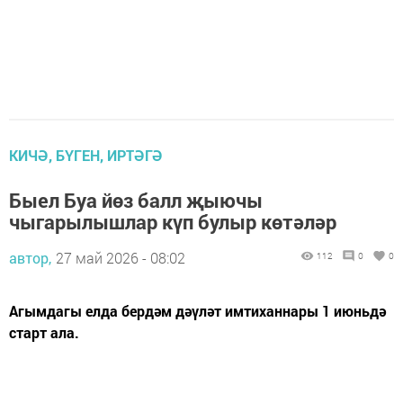
КИЧӘ, БҮГЕН, ИРТӘГӘ
Быел Буа йөз балл җыючы
чыгарылышлар күп булыр көтәләр
автор,
27 май 2026 - 08:02
112
0
0
Агымдагы елда бердәм дәүләт имтиханнары 1 июньдә
старт ала.