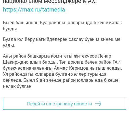
национальном мессенджере MАХ:
https://max.ru/tatmedia
Быел башыннан Буа районы юлларында 6 кеше һәлак
булды
Буада юл йөрү кагыйдәләрен саклау буенча киңәшмә
узды.
Аны район башкарма комитеты җитәкчесе Ленар
Шакирҗано алып барды. Төп доклад белән район ГАИ
бүлекчәсе начальнигы Алмас Кәримов чыгыш ясады.
Ул райондагы юлларда булган хәлләр турында
сөйләде. Быел 9 ай эчендә район юлларында 6 кеше
һәлак булган.
Перейти на страницу новости