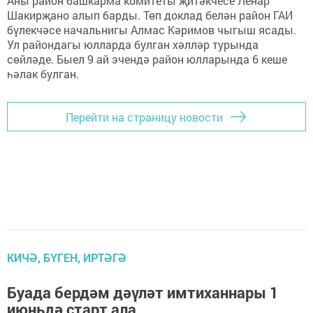
Аны район башкарма комитеты җитәкчесе Ленар
Шакирҗано алып барды. Төп доклад белән район ГАИ
бүлекчәсе начальнигы Алмас Кәримов чыгыш ясады.
Ул райондагы юлларда булган хәлләр турында
сөйләде. Быел 9 ай эчендә район юлларында 6 кеше
һәлак булган.
Перейти на страницу новости
КИЧӘ, БҮГЕН, ИРТӘГӘ
Буада бердәм дәүләт имтиханнары 1
июньдә старт ала