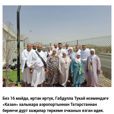
Без 16 майда, иртән иртүк, Габдулла Тукай исемендәге
«Казан» халыкара аэропортыннан Татарстаннан
беренче дүрт хаҗилар төркеме очканын язган идек.