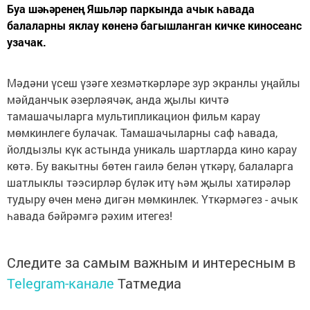
Буа шәһәренең Яшьләр паркында ачык һавада
балаларны яклау көненә багышланган кичке киносеанс
узачак.
Мәдәни үсеш үзәге хезмәткәрләре зур экранлы уңайлы
мәйданчык әзерләячәк, анда җылы кичтә
тамашачыларга мультипликацион фильм карау
мөмкинлеге булачак. Тамашачыларны саф һавада,
йолдызлы күк астында уникаль шартларда кино карау
көтә. Бу вакытны бөтен гаилә белән үткәрү, балаларга
шатлыклы тәэсирләр бүләк итү һәм җылы хатирәләр
тудыру өчен менә дигән мөмкинлек. Үткәрмәгез - ачык
һавада бәйрәмгә рәхим итегез!
Следите за самым важным и интересным в
Telegram-канале
Татмедиа