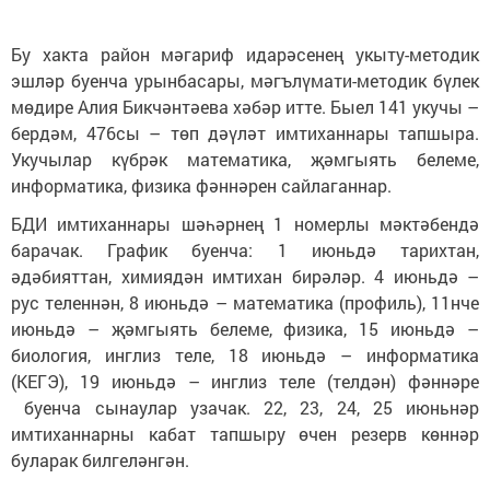
Бу хакта район мәгариф идарәсенең укыту-методик
эшләр буенча урынбасары, мәгълүмати-методик бүлек
мөдире Алия Бикчәнтәева хәбәр итте. Быел 141 укучы –
бердәм, 476сы – төп дәүләт имтиханнары тапшыра.
Укучылар күбрәк математика, җәмгыять белеме,
информатика, физика фәннәрен сайлаганнар.
БДИ имтиханнары шәһәрнең 1 номерлы мәктәбендә
барачак. График буенча: 1 июньдә тарихтан,
әдәбияттан, химиядән имтихан бирәләр. 4 июньдә –
рус теленнән, 8 июньдә – математика (профиль), 11нче
июньдә – җәмгыять белеме, физика, 15 июньдә –
биология, инглиз теле, 18 июньдә – информатика
(КЕГЭ), 19 июньдә – инглиз теле (телдән) фәннәре
буенча сынаулар узачак. 22, 23, 24, 25 июньнәр
имтиханнарны кабат тапшыру өчен резерв көннәр
буларак билгеләнгән.