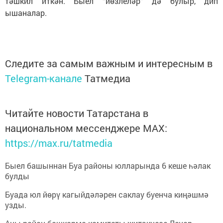
тәшкил иткән. Быел “йөзлеләр” дә булыр, дип
ышаналар.
Следите за самым важным и интересным в
Telegram-канале
Татмедиа
Читайте новости Татарстана в
национальном мессенджере MАХ:
https://max.ru/tatmedia
Быел башыннан Буа районы юлларында 6 кеше һәлак
булды
Буада юл йөрү кагыйдәләрен саклау буенча киңәшмә
узды.