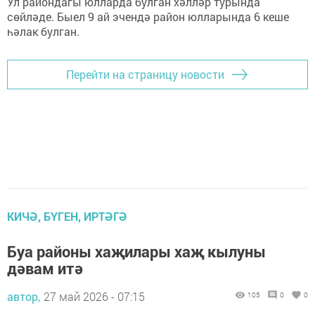
Ул райондагы юлларда булган хәлләр турында
сөйләде. Быел 9 ай эчендә район юлларында 6 кеше
һәлак булган.
Перейти на страницу новости
КИЧӘ, БҮГЕН, ИРТӘГӘ
Буа районы хаҗилары хаҗ кылуны
дәвам итә
автор,
27 май 2026 - 07:15
105
0
0