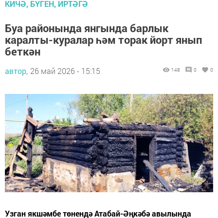
КИЧӘ, БҮГЕН, ИРТӘГӘ
Буа районында янгында барлык
каралты-куралар һәм торак йорт янып
беткән
автор,
26 май 2026 - 15:15
148
0
0
Узган якшәмбе төнендә Атабай-Әңкәбә авылында