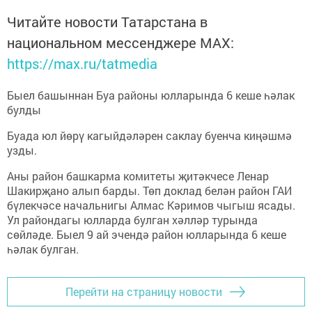
Читайте новости Татарстана в
национальном мессенджере MАХ:
https://max.ru/tatmedia
Быел башыннан Буа районы юлларында 6 кеше һәлак
булды
Буада юл йөрү кагыйдәләрен саклау буенча киңәшмә
узды.
Аны район башкарма комитеты җитәкчесе Ленар
Шакирҗано алып барды. Төп доклад белән район ГАИ
бүлекчәсе начальнигы Алмас Кәримов чыгыш ясады.
Ул райондагы юлларда булган хәлләр турында
сөйләде. Быел 9 ай эчендә район юлларында 6 кеше
һәлак булган.
Перейти на страницу новости