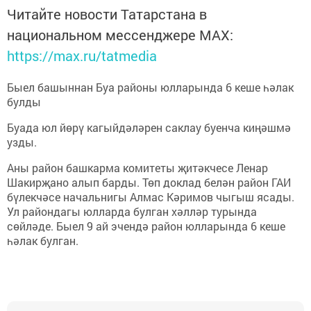
Читайте новости Татарстана в
национальном мессенджере MАХ:
https://max.ru/tatmedia
Быел башыннан Буа районы юлларында 6 кеше һәлак
булды
Буада юл йөрү кагыйдәләрен саклау буенча киңәшмә
узды.
Аны район башкарма комитеты җитәкчесе Ленар
Шакирҗано алып барды. Төп доклад белән район ГАИ
бүлекчәсе начальнигы Алмас Кәримов чыгыш ясады.
Ул райондагы юлларда булган хәлләр турында
сөйләде. Быел 9 ай эчендә район юлларында 6 кеше
һәлак булган.