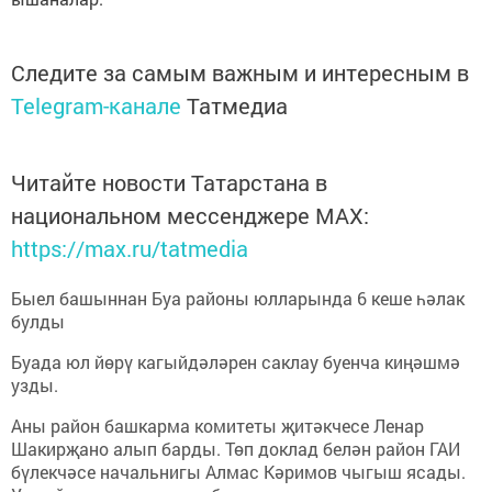
Следите за самым важным и интересным в
Telegram-канале
Татмедиа
Читайте новости Татарстана в
национальном мессенджере MАХ:
https://max.ru/tatmedia
Быел башыннан Буа районы юлларында 6 кеше һәлак
булды
Буада юл йөрү кагыйдәләрен саклау буенча киңәшмә
узды.
Аны район башкарма комитеты җитәкчесе Ленар
Шакирҗано алып барды. Төп доклад белән район ГАИ
бүлекчәсе начальнигы Алмас Кәримов чыгыш ясады.