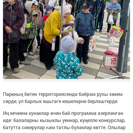
Паркның бөтен территориясендә бәйрәм рухы хөкем
сөрде, ул барлык яшьтәге кешеләрне берләштерде.
Иң кечкенә кунаклар өчен бай программа әзерләнгән
иде: балаларны кызыклы уеннар, күңелле конкурслар,
батутта сикерүләр һәм татлы бүләкләр көтте. Олылар