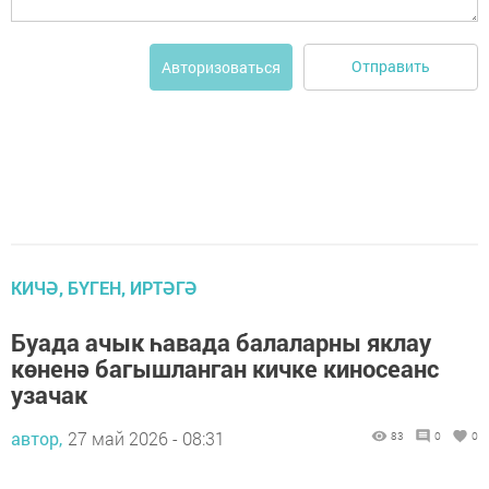
Отправить
Авторизоваться
КИЧӘ, БҮГЕН, ИРТӘГӘ
Буада ачык һавада балаларны яклау
көненә багышланган кичке киносеанс
узачак
автор,
27 май 2026 - 08:31
83
0
0