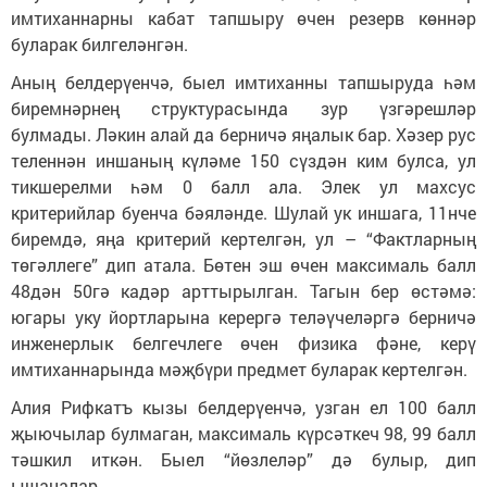
имтиханнарны кабат тапшыру өчен резерв көннәр
буларак билгеләнгән.
Аның белдерүенчә, быел имтиханны тапшыруда һәм
биремнәрнең структурасында зур үзгәрешләр
булмады. Ләкин алай да берничә яңалык бар. Хәзер рус
теленнән иншаның күләме 150 сүздән ким булса, ул
тикшерелми һәм 0 балл ала. Элек ул махсус
критерийлар буенча бәяләнде. Шулай ук иншага, 11нче
биремдә, яңа критерий кертелгән, ул – “Фактларның
төгәллеге” дип атала. Бөтен эш өчен максималь балл
48дән 50гә кадәр арттырылган. Тагын бер өстәмә:
югары уку йортларына керергә теләүчеләргә берничә
инженерлык белгечлеге өчен физика фәне, керү
имтиханнарында мәҗбүри предмет буларак кертелгән.
Алия Рифкатъ кызы белдерүенчә, узган ел 100 балл
җыючылар булмаган, максималь күрсәткеч 98, 99 балл
тәшкил иткән. Быел “йөзлеләр” дә булыр, дип
ышаналар.