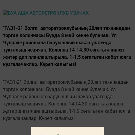
"ГАЗ1-21 Волга" авторетроклубының 20ләп техникадан
торган колоннасы Буада 8 май көнне булачак. Ул
Чүпрәле районына баруышлый шәһәр үзәгендә
тукталыш ясаячак. Колонна 14-14.30 сәгатьтә килеп
җитәр дип планлаштырыла. 1-1,5 сәгатьтән кабат юлга
кузгалачаклар. Күреп калыгыз!
"ГАЗ1-21 Волга" авторетроклубының 20ләп техникадан
торган колоннасы Буада 8 май көнне булачак. Ул
Чүпрәле районына баруышлый шәһәр үзәгендә
тукталыш ясаячак. Колонна 14-14.30 сәгатьтә килеп
җитәр дип планлаштырыла. 1-1,5 сәгатьтән кабат юлга
кузгалачаклар. Күреп калыгыз!