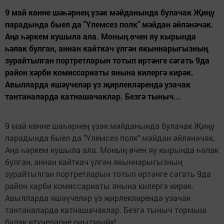
9 май көнне шәһәрнең үзәк мәйданында булачак Җиңү
парадында быел да "Үлемсез полк" мәйдан әйләнәчәк.
Аңа һәркем кушыла ала. Моның өчен яу кырында
һәлак булган, аннан кайткач үлгән якыннарыгызның
зурайтылган портретларын тотып иртәнге сәгать 9да
район хәрби комиссариаты янына килергә кирәк.
Авылларда яшәүчеләр үз җирлекләрендә узачак
тантаналарда катнашачаклар. Безгә тыныч...
9 май көнне шәһәрнең үзәк мәйданында булачак Җиңү
парадында быел да "Үлемсез полк" мәйдан әйләнәчәк.
Аңа һәркем кушыла ала. Моның өчен яу кырында һәлак
булган, аннан кайткач үлгән якыннарыгызның
зурайтылган портретларын тотып иртәнге сәгать 9да
район хәрби комиссариаты янына килергә кирәк.
Авылларда яшәүчеләр үз җирлекләрендә узачак
тантаналарда катнашачаклар. Безгә тыныч тормыш
бүләк итүчеләрне онытмыйк!