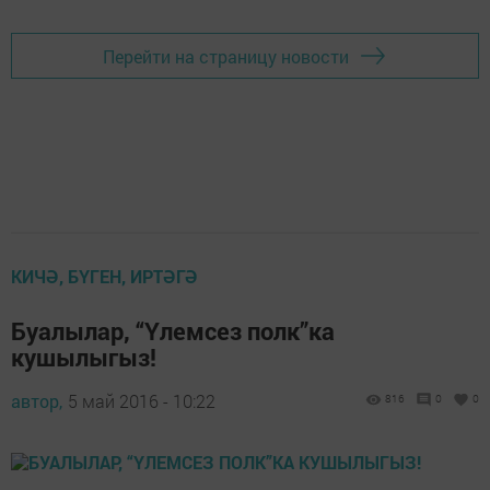
Перейти на страницу новости
КИЧӘ, БҮГЕН, ИРТӘГӘ
Буалылар, “Үлемсез полк”ка
кушылыгыз!
автор,
5 май 2016 - 10:22
816
0
0