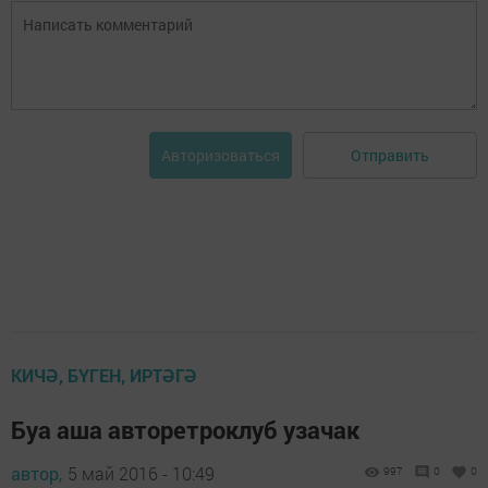
Отправить
Авторизоваться
КИЧӘ, БҮГЕН, ИРТӘГӘ
Буа аша авторетроклуб узачак
автор,
5 май 2016 - 10:49
997
0
0