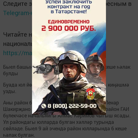
Следите за самым важным и интересным в
Telegram-канале
Татмедиа
Читайте новости Татарстана в
национальном мессенджере MАХ:
https://max.ru/tatmedia
Быел башыннан Буа районы юлларында 6 кеше һәлак
булды
Буада юл йөрү кагыйдәләрен саклау буенча киңәшмә
узды.
Аны район башкарма комитеты җитәкчесе Ленар
Шакирҗано алып барды. Төп доклад белән район ГАИ
бүлекчәсе начальнигы Алмас Кәримов чыгыш ясады.
Ул райондагы юлларда булган хәлләр турында
сөйләде. Быел 9 ай эчендә район юлларында 6 кеше
һәлак булган.