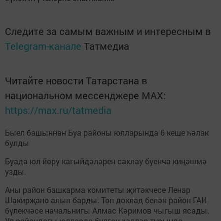
Следите за самым важным и интересным в
Telegram-канале
Татмедиа
Читайте новости Татарстана в
национальном мессенджере MАХ:
https://max.ru/tatmedia
Быел башыннан Буа районы юлларында 6 кеше һәлак
булды
Буада юл йөрү кагыйдәләрен саклау буенча киңәшмә
узды.
Аны район башкарма комитеты җитәкчесе Ленар
Шакирҗано алып барды. Төп доклад белән район ГАИ
бүлекчәсе начальнигы Алмас Кәримов чыгыш ясады.
Ул райондагы юлларда булган хәлләр турында