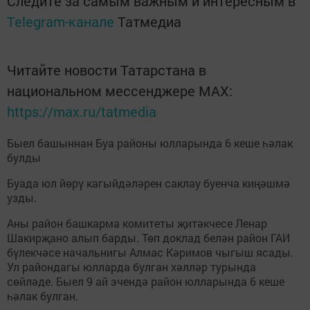
Следите за самым важным и интересным в
Telegram-канале
Татмедиа
Читайте новости Татарстана в
национальном мессенджере MАХ:
https://max.ru/tatmedia
Быел башыннан Буа районы юлларында 6 кеше һәлак
булды
Буада юл йөрү кагыйдәләрен саклау буенча киңәшмә
узды.
Аны район башкарма комитеты җитәкчесе Ленар
Шакирҗано алып барды. Төп доклад белән район ГАИ
бүлекчәсе начальнигы Алмас Кәримов чыгыш ясады.
Ул райондагы юлларда булган хәлләр турында
сөйләде. Быел 9 ай эчендә район юлларында 6 кеше
һәлак булган.