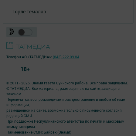
Төрле темалар
Телефон АО «ТАТМЕДИА»:
(843) 222 09 84
18+
© 2011 - 2026. Знамя газета Буинского района. Все права защищены.
© ТАТМЕДИА. Все материалы, размещенные на сайте, защищены
законом.
Перепечатка, воспроизведение и распространение в любом объеме
информации,
размещенной на сайте, возможна только с письменного согласия
редакций СМИ.
При поддержке Республиканского агентства по печати и массовым
коммуникациям.
Наименование СМИ: Байрак (Знамя)