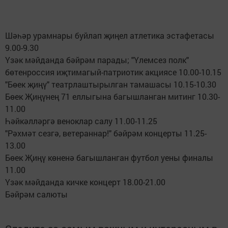
Шәһәр урамнары буйлап җиңел атлетика эстафетасы
9.00-9.30
Үзәк мәйданда бәйрәм парады; "Үлемсез полк"
бөтенроссия иҗтимагый-патриотик акциясе 10.00-10.15
"Бөек җиңү" театрлаштырылган тамашасы 10.15-10.30
Бөек Җиңүнең 71 еллыгына багышланган митинг 10.30-
11.00
Һәйкәлләргә веноклар салу 11.00-11.25
"Рәхмәт сезгә, ветераннар!" бәйрәм концерты 11.25-
13.00
Бөек Җиңү көненә багышланган футбол уены финалы
11.00
Үзәк мәйданда кичке концерт 18.00-21.00
Бәйрәм салюты