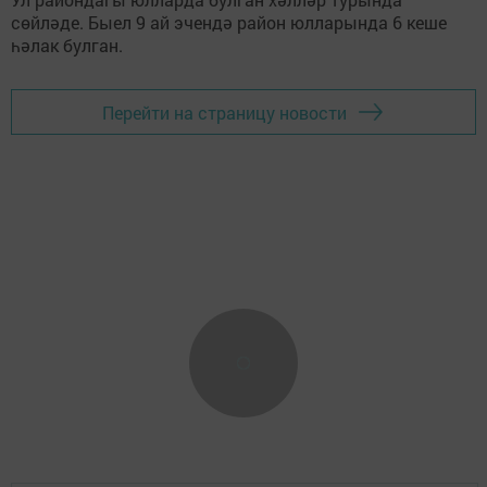
сөйләде. Быел 9 ай эчендә район юлларында 6 кеше
һәлак булган.
Перейти на страницу новости