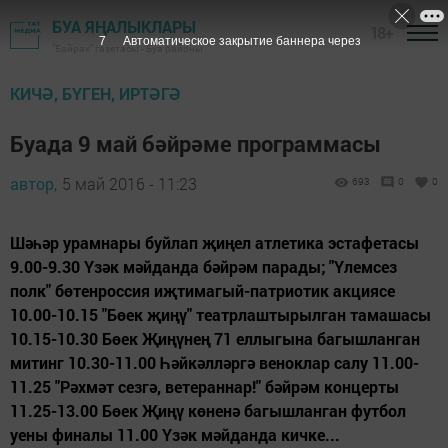
БУА ЯҢАЛЫКЛАРЫ
18+
6
Автоматическое закрытие баннера через
"Байрак" газетасы - Буа районы
КИЧӘ, БҮГЕН, ИРТӘГӘ
Буада 9 май бәйрәме программасы
автор,
5 май 2016 - 11:23
693
0
0
Шәһәр урамнары буйлап җиңел атлетика эстафетасы
9.00-9.30 Үзәк мәйданда бәйрәм парады; "Үлемсез
полк" бөтенроссия иҗтимагый-патриотик акциясе
10.00-10.15 "Бөек җиңү" театрлаштырылган тамашасы
10.15-10.30 Бөек Җиңүнең 71 еллыгына багышланган
митинг 10.30-11.00 Һәйкәлләргә веноклар салу 11.00-
11.25 "Рәхмәт сезгә, ветераннар!" бәйрәм концерты
11.25-13.00 Бөек Җиңү көненә багышланган футбол
уены финалы 11.00 Үзәк мәйданда кичке...