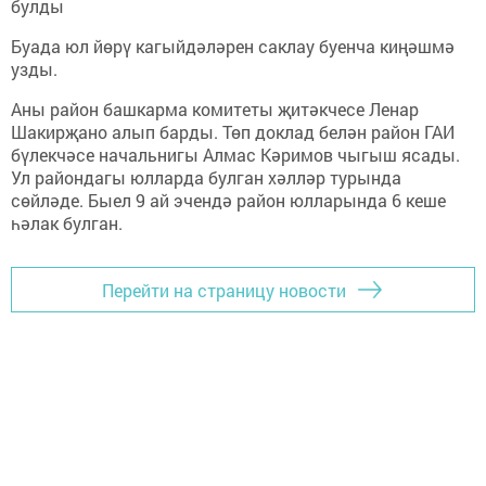
булды
Буада юл йөрү кагыйдәләрен саклау буенча киңәшмә
узды.
Аны район башкарма комитеты җитәкчесе Ленар
Шакирҗано алып барды. Төп доклад белән район ГАИ
бүлекчәсе начальнигы Алмас Кәримов чыгыш ясады.
Ул райондагы юлларда булган хәлләр турында
сөйләде. Быел 9 ай эчендә район юлларында 6 кеше
һәлак булган.
Перейти на страницу новости