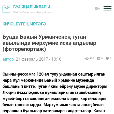
БУА ЯҢАЛЫКЛАРЫ
18+
"Байрак" газетасы - Буа районы
КИЧӘ, БҮГЕН, ИРТӘГӘ
Буада Бакый Урманченең туган
авылында мәрхүмне искә алдылар
(фоторепортаж)
автор,
21 февраль 2017 - 10:10
806
0
0
Сынчы-рәссамга 120 ел тулу уңаеннан оештырылган
чара Күл Черкенендә Бакый Урманче музеенда
башланып китте. Туган якны өйрәнү музее директоры
Люция Әхмәтҗанова кунакларны якташыбызның
музей-йортта сакланган экспонатлары, картиналары
белән таныштырды. Мәрхүм исән чакта аның белән
очрашкан буалылар хәтирәләрен яңарттылар. Казан