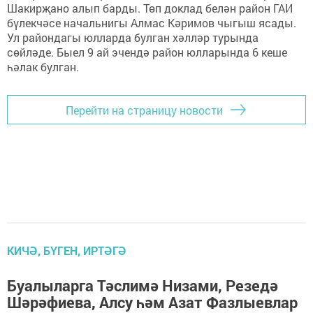
Шакирҗано алып барды. Төп доклад белән район ГАИ
бүлекчәсе начальнигы Алмас Кәримов чыгыш ясады.
Ул райондагы юлларда булган хәлләр турында
сөйләде. Быел 9 ай эчендә район юлларында 6 кеше
һәлак булган.
Перейти на страницу новости
КИЧӘ, БҮГЕН, ИРТӘГӘ
Буалыларга Тәслимә Низами, Резедә
Шәрәфиева, Алсу һәм Азат Фазлыевлар