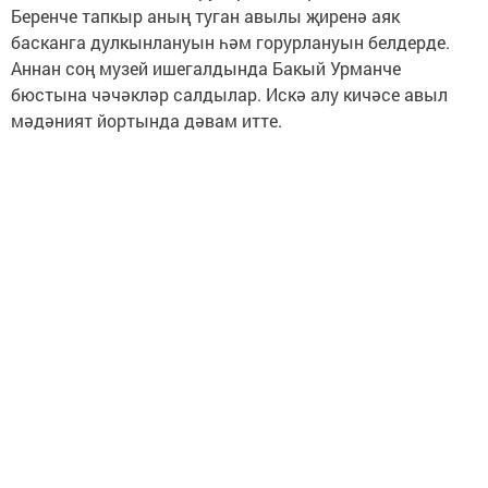
Беренче тапкыр аның туган авылы җиренә аяк
басканга дулкынлануын һәм горурлануын белдерде.
Аннан соң музей ишегалдында Бакый Урманче
бюстына чәчәкләр салдылар. Искә алу кичәсе авыл
мәдәният йортында дәвам итте.