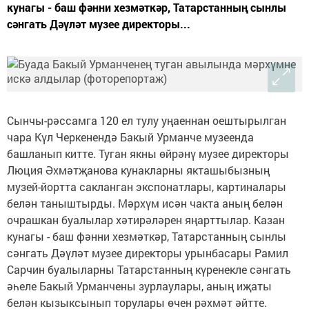
кунагы - баш фәнни хезмәткәр, Татарстанның сынлы
сәнгать Дәүләт музее директоры...
Сынчы-рәссамга 120 ел тулу уңаеннан оештырылган
чара Күл Черкенендә Бакый Урманче музеенда
башланып китте. Туган якны өйрәнү музее директоры
Люция Әхмәтҗанова кунакларны якташыбызның
музей-йортта сакланган экспонатлары, картиналары
белән таныштырды. Мәрхүм исән чакта аның белән
очрашкан буалылар хәтирәләрен яңарттылар. Казан
кунагы - баш фәнни хезмәткәр, Татарстанның сынлы
сәнгать Дәүләт музее директоры урынбасары Рамил
Сарчин буалыларны Татарстанның күренекле сәнгать
әһеле Бакый Урманчены зурлаулары, аның иҗаты
белән кызыксынып торулары өчен рәхмәт әйтте.