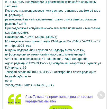
© ТАТМЕДИА. Все материалы, размещенные на сайте, защищены
законом.
Перепечатка, воспроизведение и распространение в любом объеме
информации,
размещенной на сайте, возможна только с письменного согласия
редакций СМИ.
При поддержке Республиканского агентства по печати и массовым
коммуникациям.
Наименование СМИ: Байрак (Знамя)
№ свидетельства о регистрации СМИ, дата: Эл № ФС77-90212 от 07
октября 2025 года
выдано Федеральной службой по надзору в сфере связи,
информационных технологий и массовых коммуникаций
ФИО главного редактора: Котельникова Лилия Ленаровна
Адрес редакции: 422433, Россия, Республика Татарстан, г. Буинск, ул.
К.Маркса, д. 62
Телефон редакции: (84374) 3-19-73 Электронная почта редакции:
bayrakbua@mail.ru
other
Учредитель СМИ: АО «ТАТМЕДИА»
Антикоррупционная политика
Яшь Татмедиа проектының яңа видеосын
АО «ТАТМЕДИА» использует «cookie»
для персонализации сервисов и
карадыгызмы әле?
удобства пользователей сайтом.
Использование «cookie» можно отменить в настройках браузера.