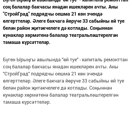
соң балалар бакчасы янәдән ишекләрен ачты. Аны
"СтройГрад" подрядчы оешма 21 көн эчендә
өлгерттеләр. Әлеге бакчага йөрүче 33 сабыйны өй туе
белән район җитәкчелеге дә котлады. Соңыннан
кунаклар хөрмәтенә балалар театральләштерелгән
тамаша күрсәттеләр.
Бүген Ырыңгы авылында "өй туе" - капиталь ремонттан
соң балалар бакчасы янәдән ишекләрен ачты. Аны
"СтройГрад" подрядчы оешма 21 көн эчендә
өлгерттеләр. Әлеге бакчага йөрүче 33 сабыйны өй туе
белән район җитәкчелеге дә котлады. Соңыннан
кунаклар хөрмәтенә балалар театральләштерелгән
тамаша күрсәттеләр.