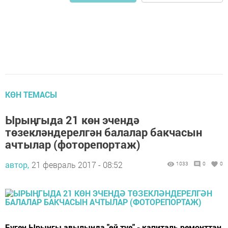
КӨН ТЕМАСЫ
Ырыңгыда 21 көн эчендә
төзекләндерелгән балалар бакчасын
ачтылар (фоторепортаж)
автор,
21 февраль 2017 - 08:52
1033
0
0
Бүген Ырыңгы авылында "өй туе" - капиталь ремонттан