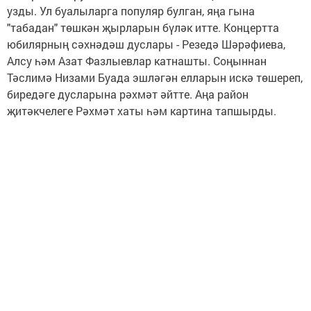
узды. Ул буалыларга популяр булган, яңа гына
"табадан" төшкән җырларын бүләк итте. Концертта
юбилярның сәхнәдәш дуслары - Резедә Шәрәфиева,
Алсу һәм Азат Фазлыевлар катнашты. Соңыннан
Тәслимә Низами Буада эшләгән елларын искә төшереп,
биредәге дусларына рәхмәт әйтте. Аңа район
җитәкчелеге Рәхмәт хаты һәм картина тапшырды.