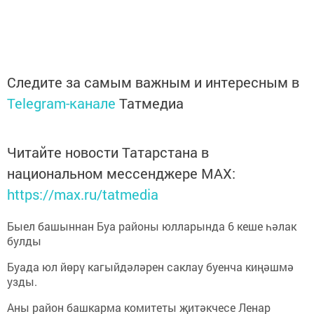
Следите за самым важным и интересным в
Telegram-канале
Татмедиа
Читайте новости Татарстана в
национальном мессенджере MАХ:
https://max.ru/tatmedia
Быел башыннан Буа районы юлларында 6 кеше һәлак
булды
Буада юл йөрү кагыйдәләрен саклау буенча киңәшмә
узды.
Аны район башкарма комитеты җитәкчесе Ленар