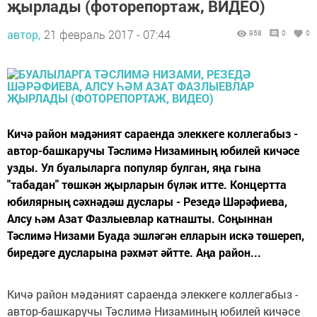
җырлады (фоторепортаж, ВИДЕО)
автор,
21 февраль 2017 - 07:44
958
0
0
Кичә район мәдәният сараенда элеккеге коллегабыз -
автор-башкаручы Тәслимә Низаминың юбилей кичәсе
узды. Ул буалыларга популяр булган, яңа гына
"табадан" төшкән җырларын бүләк итте. Концертта
юбилярның сәхнәдәш дуслары - Резедә Шәрәфиева,
Алсу һәм Азат Фазлыевлар катнашты. Соңыннан
Тәслимә Низами Буада эшләгән елларын искә төшереп,
биредәге дусларына рәхмәт әйтте. Аңа район...
Кичә район мәдәният сараенда элеккеге коллегабыз -
автор-башкаручы Тәслимә Низаминың юбилей кичәсе