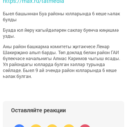
https://max.ru/tatmedia
Быел башыннан Буа районы юлларында 6 кеше һәлак
булды
Буада юл йөрү кагыйдәләрен саклау буенча киңәшмә
узды.
Аны район башкарма комитеты җитәкчесе Ленар
Шакирҗано алып барды. Төп доклад белән район ГАИ
бүлекчәсе начальнигы Алмас Кәримов чыгыш ясады.
Ул райондагы юлларда булган хәлләр турында
сөйләде. Быел 9 ай эчендә район юлларында 6 кеше
һәлак булган.
Оставляйте реакции