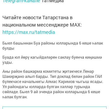
Telegram-канале
Татмедиа
Читайте новости Татарстана в
национальном мессенджере MАХ:
https://max.ru/tatmedia
Быел башыннан Буа районы юлларында 6 кеше һәлак
булды
Буада юл йөрү кагыйдәләрен саклау буенча киңәшмә
узды.
Аны район башкарма комитеты җитәкчесе Ленар
Шакирҗано алып барды. Төп доклад белән район ГАИ
бүлекчәсе начальнигы Алмас Кәримов чыгыш ясады.
Ул райондагы юлларда булган хәлләр турында
сөйләде. Быел 9 ай эчендә район юлларында 6 кеше
һәлак булган.