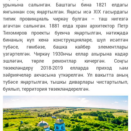
урынына салынган. Баштагы бина 1821 елдагы
янгыннан соң яңартылган. Яңасы исә XIX гасырдагы
типик провинциаль чиркәү булган – таш нигезгә
агачтан салынган. 1881 елда храм архитектор Петр
Тихомиров проекты буенча яңартылган, нәтиҗәдә
бинаның күп кенә конструкцияләре, шул исәптән
түбәсе, гөмбәзе, башка кайбер элементлары
үзгәртелгән. Чиркәү 1930нчы еллар ахырына кадәр
эшләгән, төрле ремонтлар кичергән. Соңгы
төзекләндерү 2018-2019 елларда приход һәм
хәйриячеләр акчасына үткәрелгән. Ул вакытта аның
түбәсе яңартылган, тышкы диварлары чистартылып,
буялып, территория төзекләндерелгән.