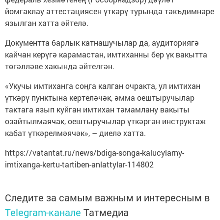
йомгаклау аттестациясен үткәрү турында тәкъдимнәре
язылган хатта әйтелә.
Документта барлык катнашучылар да, аудиториягә
кайчан керүгә карамастан, имтиханны бер үк вакытта
төгәлләве хакында әйтелгән.
«Укучы имтиханга соңга калган очракта, ул имтихан
үткәрү пунктына кертеләчәк, әмма оештыручылар
тактага язып куйган имтихан тәмамлану вакыты
озайтылмаячак, оештыручылар үткәргән инструктаж
кабат үткәрелмәячәк», – диелә хатта.
https://vatantat.ru/news/bdiga-songa-kalucylarny-
imtixanga-kertu-tartiben-anlattylar-114802
Следите за самым важным и интересным в
Telegram-канале
Татмедиа