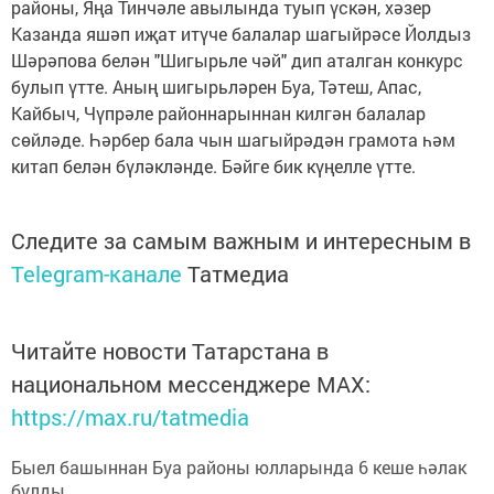
районы, Яңа Тинчәле авылында туып үскән, хәзер
Казанда яшәп иҗат итүче балалар шагыйрәсе Йолдыз
Шәрәпова белән "Шигырьле чәй" дип аталган конкурс
булып үтте. Аның шигырьләрен Буа, Тәтеш, Апас,
Кайбыч, Чүпрәле районнарыннан килгән балалар
сөйләде. Һәрбер бала чын шагыйрәдән грамота һәм
китап белән бүләкләнде. Бәйге бик күңелле үтте.
Следите за самым важным и интересным в
Telegram-канале
Татмедиа
Читайте новости Татарстана в
национальном мессенджере MАХ:
https://max.ru/tatmedia
Быел башыннан Буа районы юлларында 6 кеше һәлак
булды