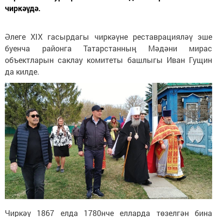
чиркәүдә.
Әлеге XIX гасырдагы чиркәүне реставрацияләү эше
буенча районга Татарстанның Мәдәни мирас
объектларын саклау комитеты башлыгы Иван Гущин
да килде.
Чиркәү 1867 елда 1780нче елларда төзелгән бина