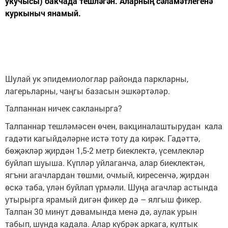
укучысы) бакчада тешләгән. Аларның сәламәтлегенә
куркыныч янамый.
Шулай ук эпидемиологлар районда паркларны,
лагерьларны, чаңгы базасын эшкәртәләр.
Талпаннан ничек сакланырга?
Талпаннар тешләмәсен өчен, вакциналаштырудан кала
гадәти кагыйдәләрне истә тоту да кирәк. Гадәттә,
бөҗәкләр җирдән 1,5-2 метр биеклектә, үсемлекләр
буйлап шуыша. Күпләр уйлаганча, алар биеклектән,
ягъни агачлардан төшми, очмый, киресенчә, җирдән
өскә таба, үлән буйлап үрмәли. Шуңа агачлар астында
утырырга ярамый дигән фикер дә – ялгыш фикер.
Талпан 30 минут дәвамында менә дә, аулак урын
табып, шунда кадала. Алар күбрәк аркага, култык