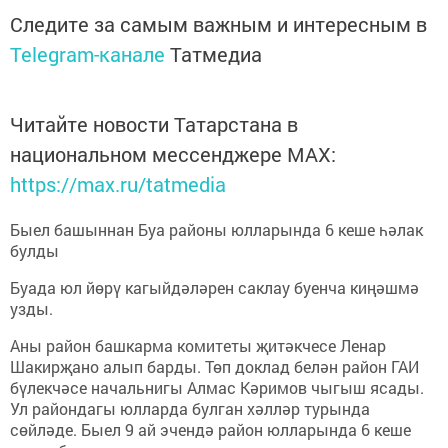
Следите за самым важным и интересным в
Telegram-канале
Татмедиа
Читайте новости Татарстана в
национальном мессенджере MАХ:
https://max.ru/tatmedia
Быел башыннан Буа районы юлларында 6 кеше һәлак
булды
Буада юл йөрү кагыйдәләрен саклау буенча киңәшмә
узды.
Аны район башкарма комитеты җитәкчесе Ленар
Шакирҗано алып барды. Төп доклад белән район ГАИ
бүлекчәсе начальнигы Алмас Кәримов чыгыш ясады.
Ул райондагы юлларда булган хәлләр турында
сөйләде. Быел 9 ай эчендә район юлларында 6 кеше