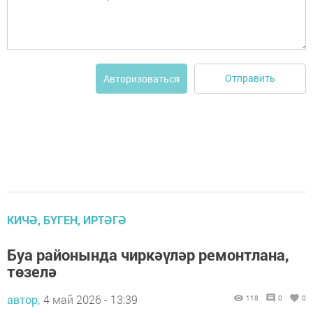
Отправить
Авторизоваться
КИЧӘ, БҮГЕН, ИРТӘГӘ
Буа районында чиркәүләр ремонтлана,
төзелә
автор,
4 май 2026 - 13:39
118
0
0