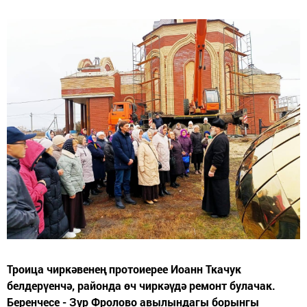
Троица чиркәвенең протоиерее Иоанн Ткачук
белдерүенчә, районда өч чиркәүдә ремонт булачак.
Беренчесе - Зур Фролово авылындагы борынгы