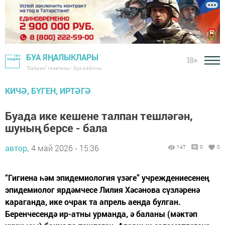
БУА ЯҢАЛЫКЛАРЫ
18+
"Байрак" газетасы - Буа районы
КИЧӘ, БҮГЕН, ИРТӘГӘ
Буада ике кешене талпан тешләгән,
шуның берсе - бала
автор,
4 май 2026 - 15:36
147
0
0
“Гигиена һәм эпидемиология үзәге” учреждениесенең
эпидемиолог ярдәмчесе Лилия Хәсәнова сүзләренә
караганда, ике очрак та апрель аенда булган.
Беренчесендә ир-атны урманда, ә баланы (мәктәп