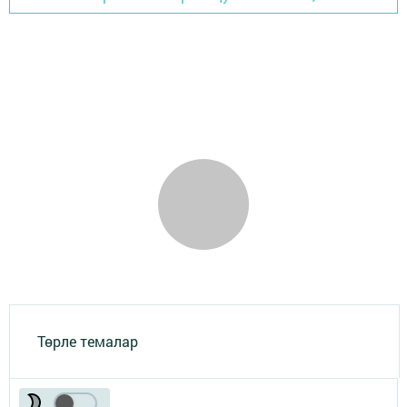
Төрле темалар