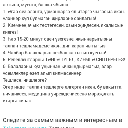
астына, муенга, башка ябыша.
1. Әгәр сез аланга, урманнарга ял итәргә чыгасыз икән,
үләннәр күп булмаган җирләрне сайлагыз!
2. Киемнең ачык төстәгесен, озын җиңлесен, якалысын
киегез!
3. Һәр 15-20 минут саен үзегезне, якыннарыгызны
талпан тешләмәдеме икән, дип карап чыгыгыз!
4. Чалбар балакларын
оекбашка
тыгып куегыз!
5. Репеллентларны ТӘНГӘ ТҮГЕЛ, КИЕМГӘ СИПТЕРЕГЕЗ!
6. Балаларны күз уңыннан ычкындырмагыз, алар
үсемлекләр өзеп алып килмәсеннәр!
Тешләсә, нишләргә?
Әгәр инде талпан тешләргә өлгергән икән, бу вакытта,
һичшиксез, медицина учреждениесенә мөрәҗәгать
итәргә кирәк.
Следите за самым важным и интересным в