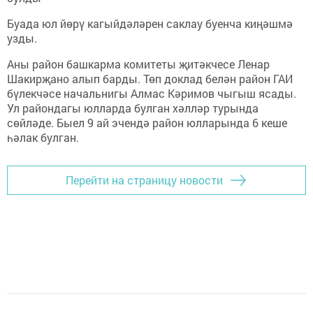
Буада юл йөрү кагыйдәләрен саклау буенча киңәшмә
узды.
Аны район башкарма комитеты җитәкчесе Ленар
Шакирҗано алып барды. Төп доклад белән район ГАИ
бүлекчәсе начальнигы Алмас Кәримов чыгыш ясады.
Ул райондагы юлларда булган хәлләр турында
сөйләде. Быел 9 ай эчендә район юлларында 6 кеше
һәлак булган.
Перейти на страницу новости