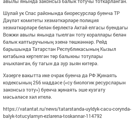
авылы янында законсыз балык тотучы тоткарланган.
Шулай ук Спас районында биоресурслар буенча ТР
Дәүләт комитеты хезмәткәрләре полиция
хезмәткәрләре белән берлектә Актай елгасы буендагы
Вожжи авылы янында тыелган тоту кораллары белән
балык каптыручының эзенә төшкәннәр. Рейд
барышында Татарстан Республикасының Кызыл
китабына кертелгән төр балыкны тотулары
ачыкланган, бу тагын да зур зыян китерә.
Хәзерге вакытта ике очрак буенча да РФ Җинаять
кодексының 256 маддәсе («су биологик ресурсларын
законсыз тоту») буенча җинаять эше кузгату
мәсьәләсе хәл ителә.
https://vatantat.ru/news/tatarstanda-uyldyk-cacu-corynda-
balyk-totucylarnyn-ezlarena-toskannar-114792