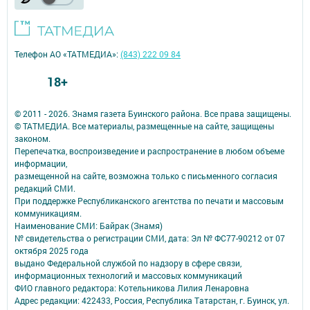
Телефон АО «ТАТМЕДИА»:
(843) 222 09 84
18+
© 2011 - 2026. Знамя газета Буинского района. Все права защищены.
© ТАТМЕДИА. Все материалы, размещенные на сайте, защищены
законом.
Перепечатка, воспроизведение и распространение в любом объеме
информации,
размещенной на сайте, возможна только с письменного согласия
редакций СМИ.
При поддержке Республиканского агентства по печати и массовым
коммуникациям.
Наименование СМИ: Байрак (Знамя)
№ свидетельства о регистрации СМИ, дата: Эл № ФС77-90212 от 07
октября 2025 года
выдано Федеральной службой по надзору в сфере связи,
информационных технологий и массовых коммуникаций
ФИО главного редактора: Котельникова Лилия Ленаровна
Адрес редакции: 422433, Россия, Республика Татарстан, г. Буинск, ул.