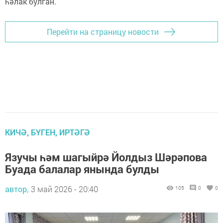
һәлак булган.
Перейти на страницу новости
КИЧӘ, БҮГЕН, ИРТӘГӘ
Язучы һәм шагыйрә Йолдыз Шәрәпова
Буада балалар янында булды
автор,
3 май 2026 - 20:40
105
0
0