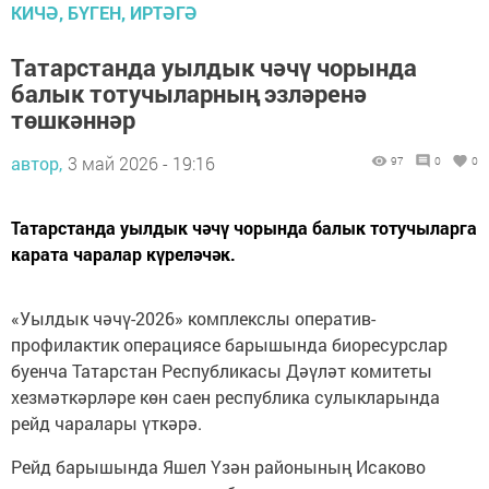
КИЧӘ, БҮГЕН, ИРТӘГӘ
Татарстанда уылдык чәчү чорында
балык тотучыларның эзләренә
төшкәннәр
автор,
3 май 2026 - 19:16
97
0
0
Татарстанда уылдык чәчү чорында балык тотучыларга
карата чаралар күреләчәк.
«Уылдык чәчү-2026» комплекслы оператив-
профилактик операциясе барышында биоресурслар
буенча Татарстан Республикасы Дәүләт комитеты
хезмәткәрләре көн саен республика сулыкларында
рейд чаралары үткәрә.
Рейд барышында Яшел Үзән районының Исаково