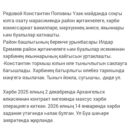
Рядовой Константин Поповны Үзәк мәйданда соңгы
юлга озату мәрасимендә район җитәкчелеге, хәрби
комиссариат вәкилләре, мәрхүмнең әнисе, якыннары
һәм буалылар катнашты.
Район башлыгының беренче урынбасары Илдар
Еремеев район җитәкчелеге һәм буалылар исеменнән
хәрбинең якыннарының кайгысын уртаклашты.
-Константин тормыш юлын иле тынычлыгын саклауга
багышлады. Хәрбинең батырлыгы илебез тарихында
мәңгегә язылачак. Тыныч йокла, сугышчы, -диде ул.
Хәрби 2025 елның 2 декабрендә Архангельск
өлкәсеннән контракт нигезендә махсус хәрби
операциягә киткән. 2026 елның 14 январендә хәрби
задание үтәгәндә һәлак булган. Ул Буа шәһәре
зиярәтендә җирләнде.