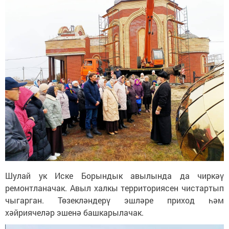
Шулай ук Иске Борындык авылында да чиркәү
ремонтланачак. Авыл халкы территориясен чистартып
чыгарган. Төзекләндерү эшләре приход һәм
хәйриячеләр эшенә башкарылачак.