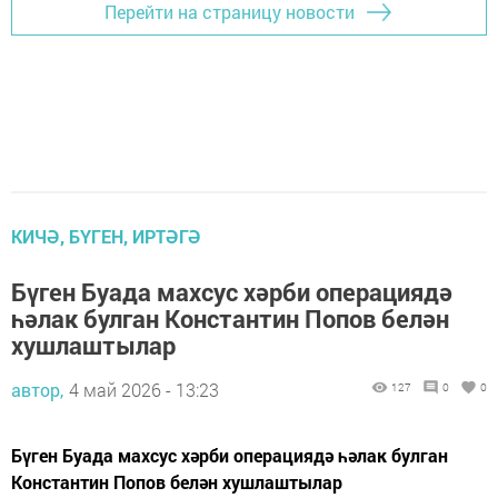
Перейти на страницу новости
КИЧӘ, БҮГЕН, ИРТӘГӘ
Бүген Буада махсус хәрби операциядә
һәлак булган Константин Попов белән
хушлаштылар
автор,
4 май 2026 - 13:23
127
0
0
Бүген Буада махсус хәрби операциядә һәлак булган
Константин Попов белән хушлаштылар