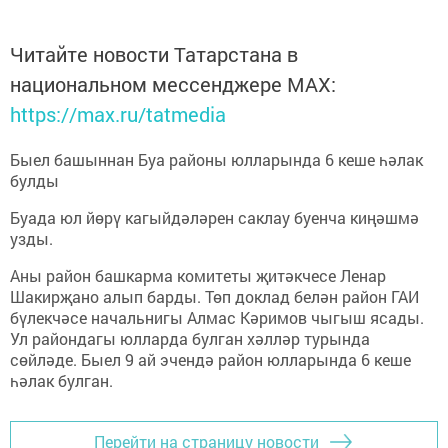
Читайте новости Татарстана в
национальном мессенджере MАХ:
https://max.ru/tatmedia
Быел башыннан Буа районы юлларында 6 кеше һәлак
булды
Буада юл йөрү кагыйдәләрен саклау буенча киңәшмә
узды.
Аны район башкарма комитеты җитәкчесе Ленар
Шакирҗано алып барды. Төп доклад белән район ГАИ
бүлекчәсе начальнигы Алмас Кәримов чыгыш ясады.
Ул райондагы юлларда булган хәлләр турында
сөйләде. Быел 9 ай эчендә район юлларында 6 кеше
һәлак булган.
Перейти на страницу новости