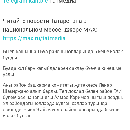
Telegram-канале
Татмедиа
Читайте новости Татарстана в
национальном мессенджере MАХ:
https://max.ru/tatmedia
Быел башыннан Буа районы юлларында 6 кеше һәлак
булды
Буада юл йөрү кагыйдәләрен саклау буенча киңәшмә
узды.
Аны район башкарма комитеты җитәкчесе Ленар
Шакирҗано алып барды. Төп доклад белән район ГАИ
бүлекчәсе начальнигы Алмас Кәримов чыгыш ясады.
Ул райондагы юлларда булган хәлләр турында
сөйләде. Быел 9 ай эчендә район юлларында 6 кеше
һәлак булган.