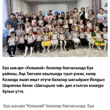
Буа шәһәре «Кояшкай» балалар бакчасында Буа
районы, Яңа Тинчәле авылында туып үскән, хәзер
Казанда яшәп иҗат итүче балалар шагыйрәсе Йолдыз
Шәрәпова белән «Шигырьле чәй» дип аталган конкурс
булып үтте.
Буа шәһәре "Кояшкай" балалар бакчасында Буа