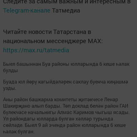
Следите за самым важным и интересным в
Telegram-канале
Татмедиа
Читайте новости Татарстана в
национальном мессенджере MАХ:
https://max.ru/tatmedia
Быел башыннан Буа районы юлларында 6 кеше һәлак
булды
Буада юл йөрү кагыйдәләрен саклау буенча киңәшмә
узды.
Аны район башкарма комитеты җитәкчесе Ленар
Шакирҗано алып барды. Төп доклад белән район ГАИ
бүлекчәсе начальнигы Алмас Кәримов чыгыш ясады.
Ул райондагы юлларда булган хәлләр турында
сөйләде. Быел 9 ай эчендә район юлларында 6 кеше
һәлак булган.