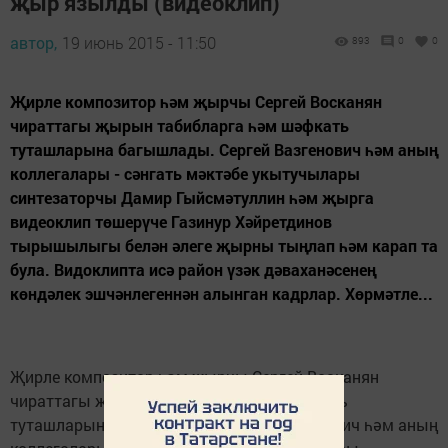
җыр язылды (видеоклип)
автор,
19 июнь 2015 - 11:50
893
0
0
Җирле композитор һәм җырчы Сергей Восканян
чираттагы җырын табибларга һәм шәфкать
туташларына багышлады. Сергей Вазгенович һәм аның
коллегалары - сәнгать мәктәбе укытучылары
синтезаторчы Дамир Гыйсмәтуллин һәм җырга
видеоклип төшерүче Газинур Хәйретдинов
тырышылыгы белән әлеге җырны тыңлап һәм карап та
була. Видоклипта исә район үзәк дәваханәсенең
көндәлек эшчәнлегеннән алынган кадрлар. Хөрмәтле...
Җирле композитор һәм җырчы Сергей Восканян
чираттагы җырын табибларга һәм шәфкать
туташларына багышлады. Сергей Вазгенович һәм аның