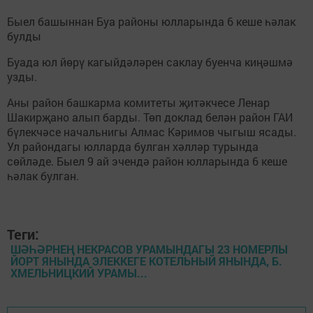
Быел башыннан Буа районы юлларында 6 кеше һәлак
булды
Буада юл йөрү кагыйдәләрен саклау буенча киңәшмә
узды.
Аны район башкарма комитеты җитәкчесе Ленар
Шакирҗано алып барды. Төп доклад белән район ГАИ
бүлекчәсе начальнигы Алмас Кәримов чыгыш ясады.
Ул райондагы юлларда булган хәлләр турында
сөйләде. Быел 9 ай эчендә район юлларында 6 кеше
һәлак булган.
Теги:
ШӘҺӘРНЕҢ НЕКРАСОВ УРАМЫНДАГЫ 23 НОМЕРЛЫ
ЙОРТ ЯНЫНДА ЭЛЕККЕГЕ КОТЕЛЬНЫЙ ЯНЫНДА, Б.
ХМЕЛЬНИЦКИЙ УРАМЫ...