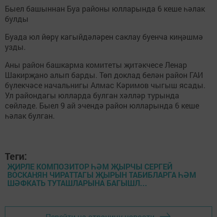
Быел башыннан Буа районы юлларында 6 кеше һәлак
булды
Буада юл йөрү кагыйдәләрен саклау буенча киңәшмә
узды.
Аны район башкарма комитеты җитәкчесе Ленар
Шакирҗано алып барды. Төп доклад белән район ГАИ
бүлекчәсе начальнигы Алмас Кәримов чыгыш ясады.
Ул райондагы юлларда булган хәлләр турында
сөйләде. Быел 9 ай эчендә район юлларында 6 кеше
һәлак булган.
Теги:
ҖИРЛЕ КОМПОЗИТОР ҺӘМ ҖЫРЧЫ СЕРГЕЙ
ВОСКАНЯН ЧИРАТТАГЫ ҖЫРЫН ТАБИБЛАРГА ҺӘМ
ШӘФКАТЬ ТУТАШЛАРЫНА БАГЫШЛ...
Перейти на страницу новости