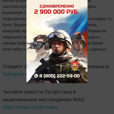
коллегалары - сәнгать мәктәбе укытучылары
синтезаторчы Дамир Гыйсмәтуллин һәм җырга
видеоклип төшерүче Газинур Хәйретдинов
тырышылыгы белән әлеге җырны тыңлап һәм карап та
була. Видоклипта исә район үзәк дәваханәсенең
көндәлек эшчәнлегеннән алынган кадрлар. Хөрмәтле
медицина хезмәткәрләре, якташыбызның җырын
һөнәри бәйрәмегез уңаеннан язылган җырын бүләк
итеп кабул итегез һәм рәхәтләнеп тыңлагыз, карагыз.
Следите за самым важным и интересным в
Telegram-канале
Татмедиа
Читайте новости Татарстана в
национальном мессенджере MАХ:
https://max.ru/tatmedia