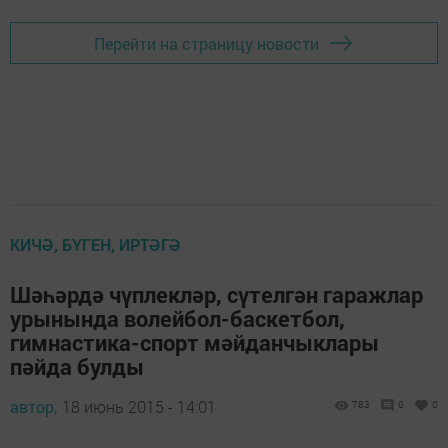
Перейти на страницу новости
КИЧӘ, БҮГЕН, ИРТӘГӘ
Шәһәрдә чүплекләр, сүтелгән гаражлар
урынында волейбол-баскетбол,
гимнастика-спорт мәйданчыклары
пәйда булды
автор,
18 июнь 2015 - 14:01
783
0
0