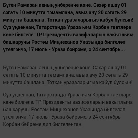
Бүген Рамазан аеның унберенче көне. Сәхәр ашау 01
сәгать 10 минутта тәмамлана, авыз ачу 20 сәгать 29
минутта башлана. Тоткан уразаларыгыз кабул булсын!
Сүз уңаеннан, Татарстанда Ураза һәм Корбан гаетләре
көне билгеле. ТР Президенты вазифаларын вакытлыча
башкаручы Рөстәм Миңнеханов Указында билгеләп
үтелгәнчә, 17 июль - Ураза бәйрәме, ә 24 сентябрь...
Бүген Рамазан аеның унберенче көне. Сәхәр ашау 01
сәгать 10 минутта тәмамлана, авыз ачу 20 сәгать 29
минутта башлана. Тоткан уразаларыгыз кабул булсын!
Сүз уңаеннан, Татарстанда Ураза һәм Корбан гаетләре
көне билгеле. ТР Президенты вазифаларын вакытлыча
башкаручы Рөстәм Миңнеханов Указында билгеләп
үтелгәнчә, 17 июль - Ураза бәйрәме, ә 24 сентябрь
Корбан бәйрәме дип билгеләнгән.