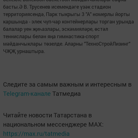
басты.Ә В. Трусенев исемендәге үзәк стадион
территориясендә, Парк тыкрыгы 3 "А" номерлы йорты
каршында - элек чүп-чар контейнерлары торган урында
балалар уен җиһазлары, эскәмияләре, өстәл
теннислары белән яңа гимнастика-спорт
мәйданчыклары төзелде. Аларны "ТехноСтройЛизинг"
ЧҖҖ урнаштыра.
Следите за самым важным и интересным в
Telegram-канале
Татмедиа
Читайте новости Татарстана в
национальном мессенджере MАХ:
https://max.ru/tatmedia