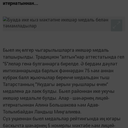
итернатыннан...
Быел иң өлгер чыгарылышларга икешәр медаль
тапшырылды. Традицион "алтын"нар аттестатында гел
"5"леләр генә булганнарга бирелде. Ә бердәм дәүләт
имтиханнарында барлык фәннәрдән 75 һәм аннан
күбрәк балл җыючылар беренче медальдән тыш
Татарстанның "Укудагы аерым уңышлары өчен"
медаленә дә лаек булды. Быел районнан ике укучы
икешәр медальле булды. Алар - шәһәрнең лицей-
итернатыннан Алинә Большакова һәм Адав-
Толымбайдан Ландыш Миңгалиева.
Сүз уңаеннан быел медальләр рейтингында иң югары
баскычта шәһәрнең 5 номерлы мәктәбе һәм лицей-