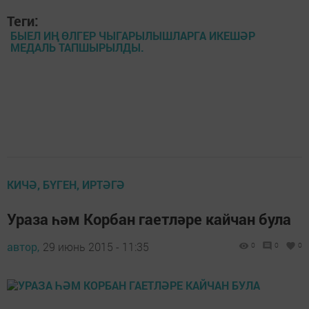
Теги:
БЫЕЛ ИҢ ӨЛГЕР ЧЫГАРЫЛЫШЛАРГА ИКЕШӘР
МЕДАЛЬ ТАПШЫРЫЛДЫ.
КИЧӘ, БҮГЕН, ИРТӘГӘ
Ураза һәм Корбан гаетләре кайчан була
автор,
29 июнь 2015 - 11:35
0
0
0