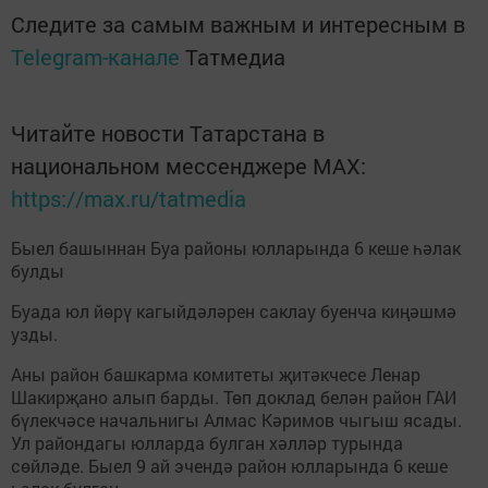
Следите за самым важным и интересным в
Telegram-канале
Татмедиа
Читайте новости Татарстана в
национальном мессенджере MАХ:
https://max.ru/tatmedia
Быел башыннан Буа районы юлларында 6 кеше һәлак
булды
Буада юл йөрү кагыйдәләрен саклау буенча киңәшмә
узды.
Аны район башкарма комитеты җитәкчесе Ленар
Шакирҗано алып барды. Төп доклад белән район ГАИ
бүлекчәсе начальнигы Алмас Кәримов чыгыш ясады.
Ул райондагы юлларда булган хәлләр турында
сөйләде. Быел 9 ай эчендә район юлларында 6 кеше