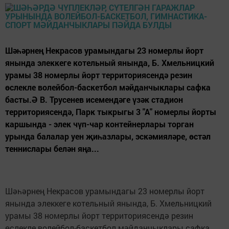
Шәһәрнең Некрасов урамындагы 23 номерлы йорт
янында элеккеге котельный янында, Б. Хмельницкий
урамы 38 номерлы йорт территориясендә резин
өслекле волейбол-баскетбол мәйданчыклары сафка
басты.Ә В. Трусенев исемендәге үзәк стадион
территориясендә, Парк тыкрыгы 3 "А" номерлы йорты
каршында - элек чүп-чар контейнерлары торган
урында балалар уен җиһазлары, эскәмияләре, өстәл
теннислары белән яңа...
Шәһәрнең Некрасов урамындагы 23 номерлы йорт
янында элеккеге котельный янында, Б. Хмельницкий
урамы 38 номерлы йорт территориясендә резин
өслекле волейбол-баскетбол мәйданчыклары сафка