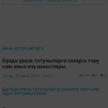
КИЧӘ, БҮГЕН, ИРТӘГӘ
Буада ураза тотучыларга сәхәргә тору
һәм авыз ачу вакытлары
автор,
18 июнь 2015 - 14:07
1169
0
0