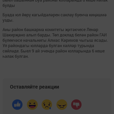
булды
Буада юл йөрү кагыйдәләрен саклау буенча киңәшмә
узды.
Аны район башкарма комитеты җитәкчесе Ленар
Шакирҗано алып барды. Төп доклад белән район ГАИ
бүлекчәсе начальнигы Алмас Кәримов чыгыш ясады.
Ул райондагы юлларда булган хәлләр турында
сөйләде. Быел 9 ай эчендә район юлларында 6 кеше
һәлак булган.
Оставляйте реакции