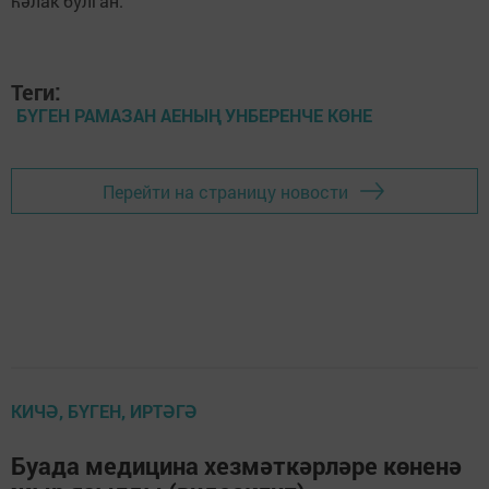
һәлак булган.
Теги:
БҮГЕН РАМАЗАН АЕНЫҢ УНБЕРЕНЧЕ КӨНЕ
Перейти на страницу новости
КИЧӘ, БҮГЕН, ИРТӘГӘ
Буада медицина хезмәткәрләре көненә