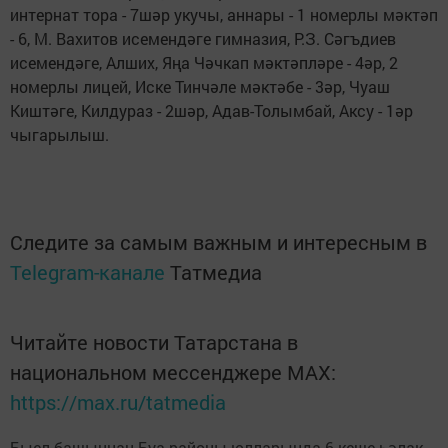
интернат тора - 7шәр укучы, аннары - 1 номерлы мәктәп
- 6, М. Вахитов исемендәге гимназия, Р.З. Сәгъдиев
исемендәге, Алших, Яңа Чәчкап мәктәпләре - 4әр, 2
номерлы лицей, Иске Тинчәле мәктәбе - 3әр, Чуаш
Киштәге, Килдураз - 2шәр, Адав-Толымбай, Аксу - 1әр
чыгарылыш.
Следите за самым важным и интересным в
Telegram-канале
Татмедиа
Читайте новости Татарстана в
национальном мессенджере MАХ:
https://max.ru/tatmedia
Быел башыннан Буа районы юлларында 6 кеше һәлак