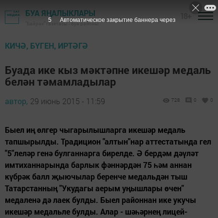
БУА ЯҢАЛЫКЛАРЫ
18+
5
Автоматическое закрытие баннера через
"Байрак" газетасы - Буа районы
КИЧӘ, БҮГЕН, ИРТӘГӘ
Буада ике кыз мәктәпне икешәр медаль
белән тәмамладылар
автор,
29 июнь 2015 - 11:59
728
0
0
Быел иң өлгер чыгарылышларга икешәр медаль
тапшырылды. Традицион "алтын"нар аттестатында гел
"5"леләр генә булганнарга бирелде. Ә бердәм дәүләт
имтиханнарында барлык фәннәрдән 75 һәм аннан
күбрәк балл җыючылар беренче медальдән тыш
Татарстанның "Укудагы аерым уңышлары өчен"
медаленә дә лаек булды. Быел районнан ике укучы
икешәр медальле булды. Алар - шәһәрнең лицей-