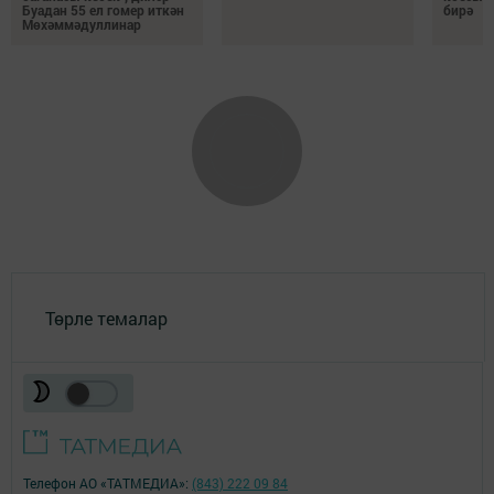
Буадан 55 ел гомер иткән
бирә
Мөхәммәдуллинар
Төрле темалар
Телефон АО «ТАТМЕДИА»:
(843) 222 09 84