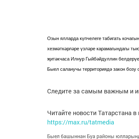
Озын ялларда күпчелеге табигать кочагын
хезмәткәрләре үзләре карамагындагы ты
җитәкчаса Илнур Гыйбәйдуллин белдерүен
Быел саланучы территориядә закон бозу 
Следите за самым важным и 
Читайте новости Татарстана 
https://max.ru/tatmedia
Быел башыннан Буа районы юлларынд