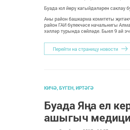
Буада юл йөрү кагыйдәләрен саклау б
Аны район башкарма комитеты җитәкч
район ГАИ бүлекчәсе начальнигы Алм
хәлләр турында сөйләде. Быел 9 ай э
Перейти на страницу новости
КИЧӘ, БҮГЕН, ИРТӘГӘ
Буада Яңа ел ке
ашыгыч медицин