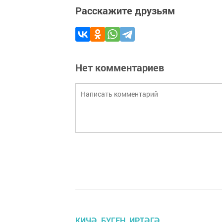
Расскажите друзьям
Нет комментариев
КИЧӘ, БҮГЕН, ИРТӘГӘ