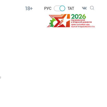
18+
РУС
ТАТ
0