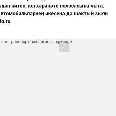
алып китеп, юл хәрәкәте полосасына чыга.
 Автомобильләрнең икесенә дә шактый зыян
fo.ru