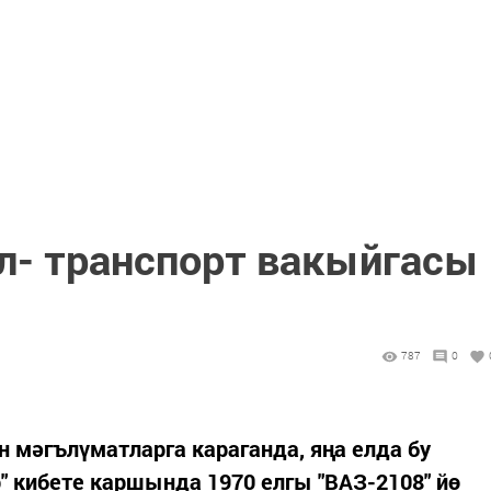
юл- транспорт вакыйгасы
787
0
 мәгълүматларга караганда, яңа елда бу
" кибете каршында 1970 елгы "ВАЗ-2108" йө