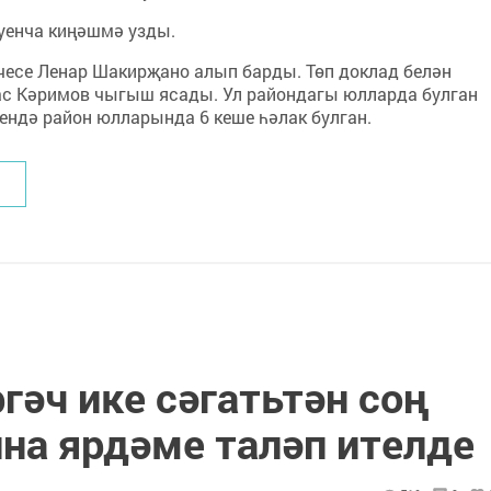
уенча киңәшмә узды.
есе Ленар Шакирҗано алып барды. Төп доклад белән
ас Кәримов чыгыш ясады. Ул райондагы юлларда булган
чендә район юлларында 6 кеше һәлак булган.
ргәч ике сәгатьтән соң
а ярдәме таләп ителде