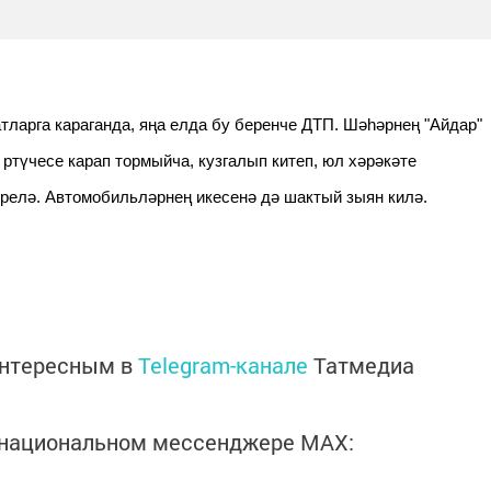
арга караганда, яңа елда бу беренче ДТП. Шәһәрнең "Айдар"
 ртүчесе карап тормыйча, кузгалып китеп, юл хәрәкәте
әрелә. Автомобильләрнең икесенә дә шактый зыян килә.
интересным в
Telegram-канале
Татмедиа
в национальном мессенджере MАХ: