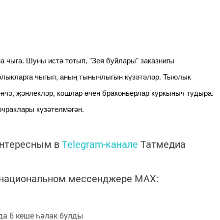
а чыга. Шуны истә тотып, "Зея буйлары" заказнигы
юлыкларга чыгып, аның тынычлыгын күзәтәләр. Тыюлык
чә, җәнлекләр, кошлар өчен браконьерлар куркыныч тудыра.
очраклары күзәтелмәгән.
интересным в
Telegram-канале
Татмедиа
в национальном мессенджере MАХ:
а 6 кеше һәлак булды