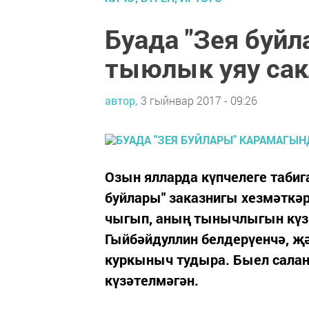
Буада "Зея буй
тыюлык уяу сак
автор,
3 гыйнвар 2017 - 09:26
Озын ялларда күпчелеге табиг
буйлары" заказнигы хезмәткә
чыгып, аның тынычлыгын күз
Гыйбәйдуллин белдерүенчә, җ
куркыныч тудыра. Быел салан
күзәтелмәгән.