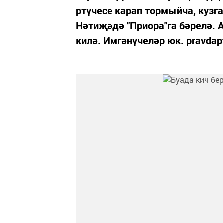
ртүчесе карап тормыйча, кузг
Нәтиҗәдә "Приора"га бәрелә.
килә. Имгәнүчеләр юк. pravdap