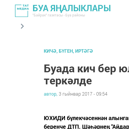
БУА ЯҢАЛЫКЛАРЫ
"Байрак" газетасы - Буа районы
КИЧӘ, БҮГЕН, ИРТӘГӘ
Буада кич бер 
теркәлде
автор,
3 гыйнвар 2017 - 09:54
ЮХИДИ бүлекчәсеннән алынган
беренче ДТП. Шәһәрнең "Айдар