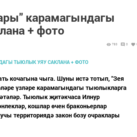
лары" карамагындагы
лана + фото
783
0
ать кочагына чыга. Шуны истә тотып, "Зея
рләре үзләре карамагындагы тыюлыкларга
әтәләр. Тыюлык җитәкчаса Илнур
әнлекләр, кошлар өчен браконьерлар
учы территориядә закон бозу очраклары