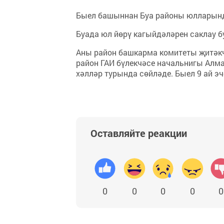
Быел башыннан Буа районы юлларынд
Буада юл йөрү кагыйдәләрен саклау б
Аны район башкарма комитеты җитәкч
район ГАИ бүлекчәсе начальнигы Алм
хәлләр турында сөйләде. Быел 9 ай э
Оставляйте реакции
0
0
0
0
0