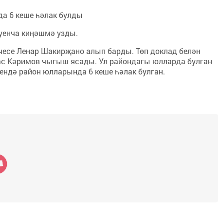
а 6 кеше һәлак булды
уенча киңәшмә узды.
есе Ленар Шакирҗано алып барды. Төп доклад белән
ас Кәримов чыгыш ясады. Ул райондагы юлларда булган
чендә район юлларында 6 кеше һәлак булган.