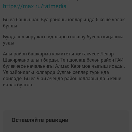
https://max.ru/tatmedia
Быел башыннан Буа районы юлларында 6 кеше һәлак
булды
Буада юл йөрү кагыйдәләрен саклау буенча киңәшмә
узды.
Аны район башкарма комитеты җитәкчесе Ленар
Шакирҗано алып барды. Төп доклад белән район ГАИ
бүлекчәсе начальнигы Алмас Кәримов чыгыш ясады.
Ул райондагы юлларда булган хәлләр турында
сөйләде. Быел 9 ай эчендә район юлларында 6 кеше
һәлак булган.
Оставляйте реакции