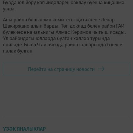
Буада юл йөрү кагыйдәләрен саклау буенча киңәшмә
узды.
Аны район башкарма комитеты җитәкчесе Ленар
Шакирҗано алып барды. Төп доклад белән район ГАИ
бүлекчәсе начальнигы Алмас Кәримов чыгыш ясады.
Ул райондагы юлларда булган хәлләр турында
сөйләде. Быел 9 ай эчендә район юлларында 6 кеше
һәлак булган.
Перейти на страницу новости
ҮЗӘК ЯҢАЛЫКЛАР