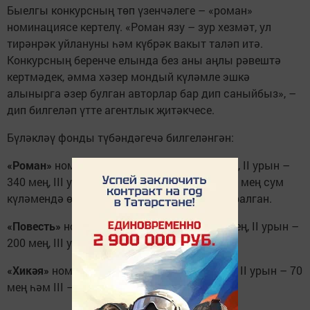
Быелгы конкурсның төп үзенчәлеге – «роман»
номинациясе кертелү. «Роман язу – зур хезмәт, ул
тирәнрәк уйлануны һәм күбрәк вакыт таләп итә.
Конкурсның беренче елында без аны аңлы рәвештә
кертмәдек, әмма хәзер мондый күләмле эшкә
алынырга әзер булган авторлар бар дип саныйбыз», –
дип билгеләп үтте агентлык җитәкчесе.
Бүләкләү фонды түбәндәгечә билгеләнгән:
«Роман»
номинациясендә: I урын – 500 мең, II урын –
340 мең, III урын – 300 мең сум, шулай ук 58 мең сум
күләмендә өч кызыксындыру премиясе каралган.
«Повесть»
номинациясендә: I урын – 300 мең, II урын –
200 мең, III урын – 150 мең сум.
«Хикәя»
номинациясендә: I урын – 120 мең, II урын – 70
мең һәм III – 55 мең сум.