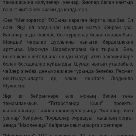
тамашасына килүчеләр уеннар, биюләр белән кайтыр
вакыт җиткәнен сизми дә калдылар.
-Без “Мелиоратор” ТОСына караган йортта яшибез. Ел
саен Яңа ел алдыннан шундый матур бәйрәм уза.
Балаларга да күңелле, без күршеләр белән очрашабыз.
Мондый чаралар дуслыкны ныгыта, бердәмлекне
арттыра. Мәсхүдә Шәрәфулловна бик тырыш. Әнә,
быел җәй ишегалдына нинди матур итеп эскәмияләре
белән бесадкалар куйдырды. Шунда чыгып утырабыз,
чәйләр эчәбез, дөнья хәлләре турында беләбез. Рәхмәт
оештыручыларга ди, өлкән яшьтәге Людмила
Мукасева.
Яңа ел бәйрәмнәре әле моның белән генә
тәмамланмый, “Татарстанда Кыш” проекты
кысаларында гыйнвар каникулларында “Балалар өчен
уеннар” бәйрәме, “Күршеләр очрашуы”, кышның соңгы
аенда “Масленица” бәйрәме оештырырга исәпләре.
“Мелиоратор” ТОСы оешканга 11 ел, шул дәвердән