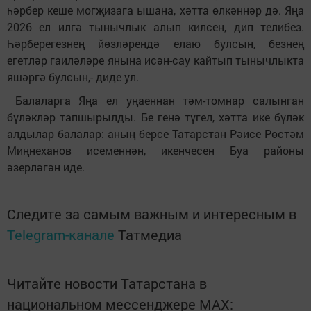
һәрбер кеше могҗизага ышана, хәтта өлкәннәр дә. Яңа
2026 ел илгә тынычлык алып килсен, дип телибез.
Һәрберегезнең йөзләрендә елаю булсын, безнең
егетләр гаиләләре янына исән-сау кайтып тынычлыкта
яшәргә булсын,- диде ул.
Балаларга Яңа ел уңаеннан тәм-томнар салынган
бүләкләр тапшырылды. Бе генә түгел, хәтта ике бүләк
алдылар балалар: аның берсе Татарстан Рәисе Рөстәм
Миңнеханов исеменнән, икенчесен Буа районы
әзерләгән иде.
Следите за самым важным и интересным в
Telegram-канале
Татмедиа
Читайте новости Татарстана в
национальном мессенджере MАХ: