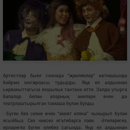
Артистлар быел сәхнәдә “җәнлекләр” катнашында
бәйрәм могҗизасы тудырды. Яңа ел алдыннан
һәрвакыттагыча яхшылык тантана итте. Залда утырга
балалар белән аларның әниләре өчен дә
театрлаштырылган тамаша бүләк булды.
- Бүген без сезне өчен “әкият иленә” чыкырып бүләк
ясыйбыз. Сез чиксез игътибарга лаек. Әтиләрегез,
ирләрегез бүген илебез сагында. Яңа ел алдыннан