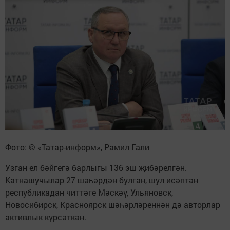
Фото: © «Татар-информ», Рамил Гали
Узган ел бәйгегә барлыгы 136 эш җибәрелгән.
Катнашучылар 27 шәһәрдән булган, шул исәптән
республикадан читтәге Мәскәү, Ульяновск,
Новосибирск, Красноярск шәһәрләреннән дә авторлар
активлык күрсәткән.