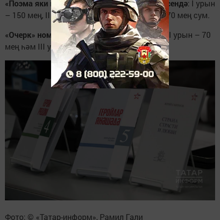
«Поэма яки шигырьләр циклы» номинациясендә
: I урын
– 150 мең, II урын – 100 мең һәм III урын – 70 мең сум.
«Очерк» номинациясендә
: I урын - 120 мең, II урын – 70
мең һәм III урын – 55 мең сум.
Фото: © «Татар-информ», Рамил Гали