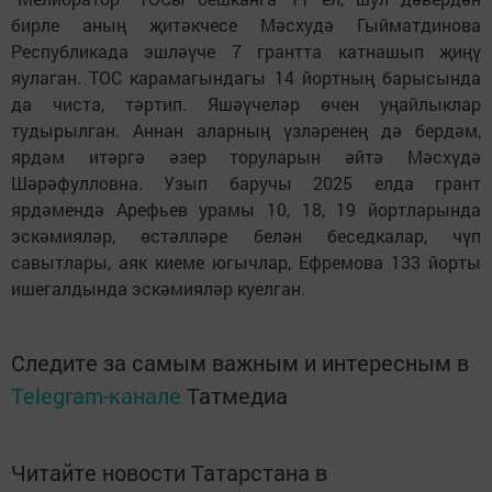
бирле аның җитәкчесе Мәсхудә Гыйматдинова
Республикада эшләүче 7 грантта катнашып җиңү
яулаган. ТОС карамагындагы 14 йортның барысында
да чиста, тәртип. Яшәүчеләр өчен уңайлыклар
тудырылган. Аннан аларның үзләренең дә бердәм,
ярдәм итәргә әзер торуларын әйтә Мәсхүдә
Шәрәфулловна. Узып баручы 2025 елда грант
ярдәмендә Арефьев урамы 10, 18, 19 йортларында
эскәмияләр, өстәлләре белән беседкалар, чүп
савытлары, аяк киеме югычлар, Ефремова 133 йорты
ишегалдында эскәмияләр куелган.
Следите за самым важным и интересным в
Telegram-канале
Татмедиа
Читайте новости Татарстана в