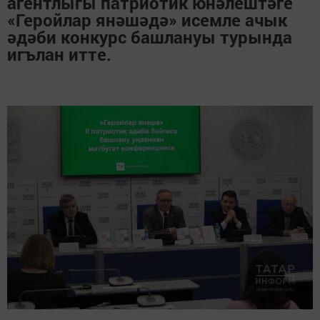
агентлыгы патриотик юнәлештәге
«Геройлар янәшәдә» исемле ачык
әдәби конкурс башлануы турында
игълан итте.