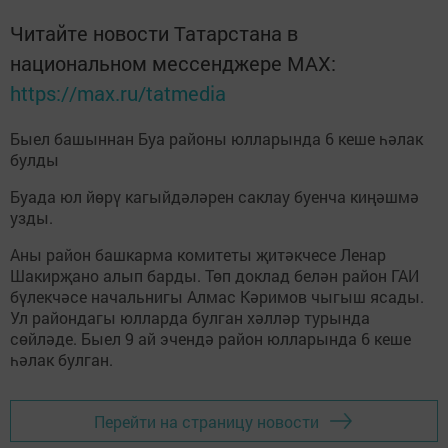
Читайте новости Татарстана в
национальном мессенджере MАХ:
https://max.ru/tatmedia
Быел башыннан Буа районы юлларында 6 кеше һәлак
булды
Буада юл йөрү кагыйдәләрен саклау буенча киңәшмә
узды.
Аны район башкарма комитеты җитәкчесе Ленар
Шакирҗано алып барды. Төп доклад белән район ГАИ
бүлекчәсе начальнигы Алмас Кәримов чыгыш ясады.
Ул райондагы юлларда булган хәлләр турында
сөйләде. Быел 9 ай эчендә район юлларында 6 кеше
һәлак булган.
Перейти на страницу новости