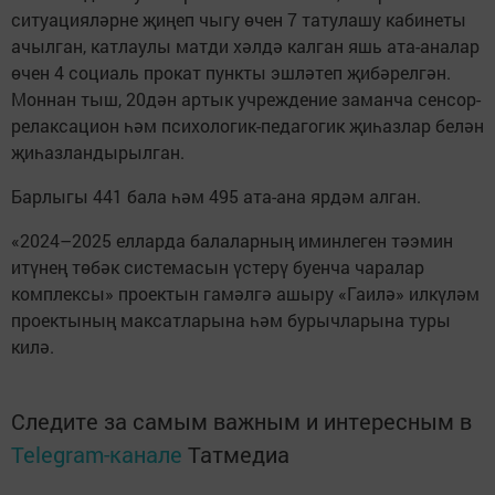
ситуацияләрне җиңеп чыгу өчен 7 татулашу кабинеты
ачылган, катлаулы матди хәлдә калган яшь ата-аналар
өчен 4 социаль прокат пункты эшләтеп җибәрелгән.
Моннан тыш, 20дән артык учреждение заманча сенсор-
релаксацион һәм психологик-педагогик җиһазлар белән
җиһазландырылган.
Барлыгы 441 бала һәм 495 ата-ана ярдәм алган.
«2024–2025 елларда балаларның иминлеген тәэмин
итүнең төбәк системасын үстерү буенча чаралар
комплексы» проектын гамәлгә ашыру «Гаилә» илкүләм
проектының максатларына һәм бурычларына туры
килә.
Следите за самым важным и интересным в
Telegram-канале
Татмедиа