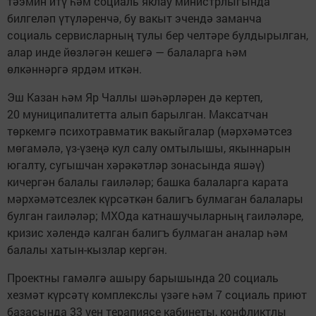
тәэмин итү һәм социаль яклау министрлыгында
билгеләп үтүләренчә, бу вакыт эчендә заманча
социаль сервисларның тулы бер челтәре булдырылган,
алар инде йөзләгән кешегә — балаларга һәм
өлкәннәргә ярдәм иткән.
Эш Казан һәм Яр Чаллы шәһәрләрен дә кертеп,
20 муниципалитетта алып барылган. Максатчан
төркемгә психотравматик вакыйгалар (мәрхәмәтсез
мөгамәлә, үз-үзеңә кул салу омтылышы, якыннарын
югалту, сугышчан хәрәкәтләр зонасында яшәү)
кичергән балалы гаиләләр; башка балаларга карата
мәрхәмәтсезлек күрсәткән балигъ булмаган балалары
булган гаиләләр; МХОда катнашучыларның гаиләләре,
кризис хәлендә калган балигъ булмаган аналар һәм
балалы хатын-кызлар кергән.
Проектны гамәлгә ашыру барышында 20 социаль
хезмәт күрсәтү комплекслы үзәге һәм 7 социаль приют
базасында 33 уен терапиясе кабинеты, конфликтлы