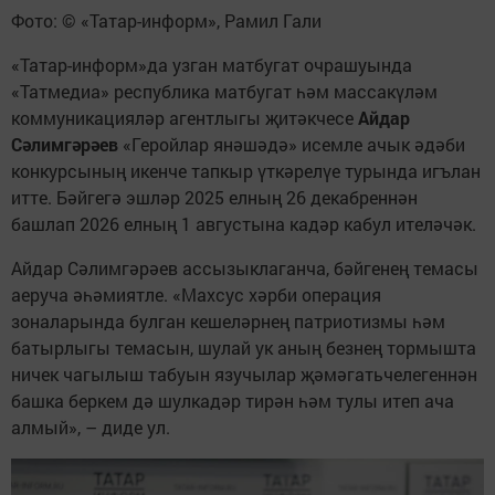
Фото: © «Татар-информ», Рамил Гали
«Татар-информ»да узган матбугат очрашуында
«Татмедиа» республика матбугат һәм массакүләм
коммуникацияләр агентлыгы җитәкчесе
Айдар
Сәлимгәрәев
«Геройлар янәшәдә» исемле ачык әдәби
конкурсының икенче тапкыр үткәрелүе турында игълан
итте. Бәйгегә эшләр 2025 елның 26 декабреннән
башлап 2026 елның 1 августына кадәр кабул ителәчәк.
Айдар Сәлимгәрәев ассызыклаганча, бәйгенең темасы
аеруча әһәмиятле. «Махсус хәрби операция
зоналарында булган кешеләрнең патриотизмы һәм
батырлыгы темасын, шулай ук аның безнең тормышта
ничек чагылыш табуын язучылар җәмәгатьчелегеннән
башка беркем дә шулкадәр тирән һәм тулы итеп ача
алмый», – диде ул.