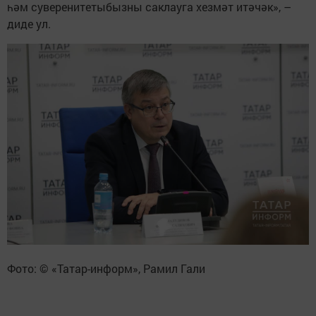
һәм суверенитетыбызны саклауга хезмәт итәчәк», –
диде ул.
Фото: © «Татар-информ», Рамил Гали