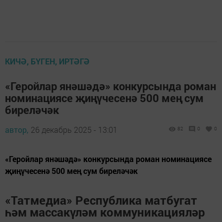
КИЧӘ, БҮГЕН, ИРТӘГӘ
«Геройлар янәшәдә» конкурсында роман
номинациясе җиңүчесенә 500 мең сум
биреләчәк
автор,
26 декабрь 2025 - 13:01
82
0
0
«Геройлар янәшәдә» конкурсында роман номинациясе
җиңүчесенә 500 мең сум биреләчәк
«Татмедиа» Республика матбугат
һәм массакүләм коммуникацияләр