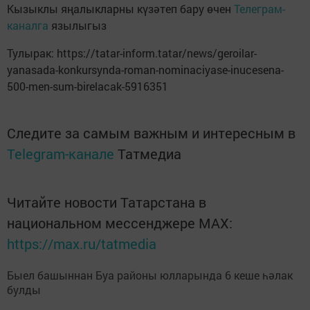
Кызыклы яңалыкларны күзәтеп бару өчен
Телеграм-
каналга
язылыгыз
Тулырак: https://tatar-inform.tatar/news/geroilar-
yanasada-konkursynda-roman-nominaciyase-inucesena-
500-men-sum-birelacak-5916351
Следите за самым важным и интересным в
Telegram-канале
Татмедиа
Читайте новости Татарстана в
национальном мессенджере MАХ:
https://max.ru/tatmedia
Быел башыннан Буа районы юлларында 6 кеше һәлак
булды