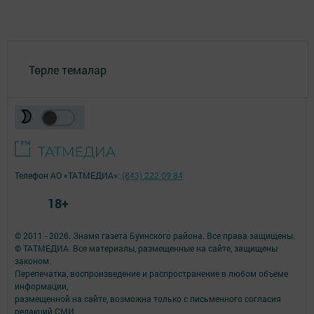
Төрле темалар
Телефон АО «ТАТМЕДИА»:
(843) 222 09 84
18+
© 2011 - 2026. Знамя газета Буинского района. Все права защищены.
© ТАТМЕДИА. Все материалы, размещенные на сайте, защищены
законом.
Перепечатка, воспроизведение и распространение в любом объеме
информации,
размещенной на сайте, возможна только с письменного согласия
редакций СМИ.