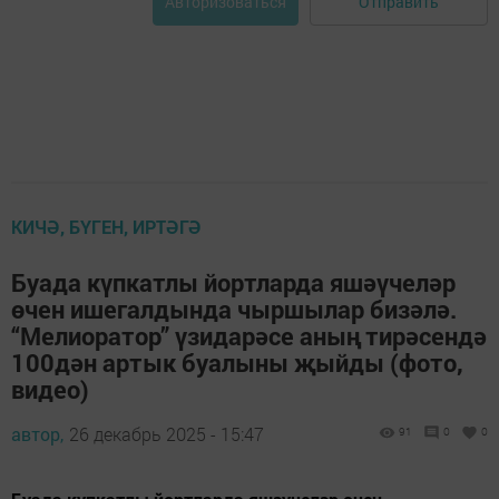
Отправить
Авторизоваться
КИЧӘ, БҮГЕН, ИРТӘГӘ
Буада күпкатлы йортларда яшәүчеләр
өчен ишегалдында чыршылар бизәлә.
“Мелиоратор” үзидарәсе аның тирәсендә
100дән артык буалыны җыйды (фото,
видео)
автор,
26 декабрь 2025 - 15:47
91
0
0