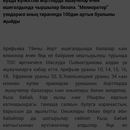
Буада күпкатлы йортларда яшәүчеләр өчен
ишегалдында чыршылар бизәлә. “Мелиоратор”
үзидарәсе аның тирәсендә 100дән артык буалыны
җыйды
Арефьева 19нчы йорт ишегалдында балалар һәм
өлкәннәр өчен Яңа ел бәйрәме оештырылуы турында
ТОС җитәкчесе Мәсхудә Гыйматдинова алдан ук
яшәүчеләргә хәбәр итте. Арефьев урамы 10, 14, 15, 16,
18, Ефремов урамы 33, Б.Хмельницкий урамы 34 һәм
моннан күпкә ераккарак урнашкан йортларда
яшәүчеләр балалары һәм оныклары белән килделәр.
Кыш бабай, Кар кызы һәм Убырлы карчык
катнашындагы тамаша салкын булуга карамастын,
барысын да җылытты. Оныклары белән бергә әби-
бабайлар да шигырьләр сөйләп Кыш бабай
капчыгыннан күчтәнәчләр алдылар. Яңа ел