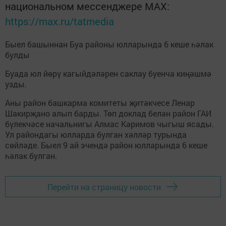
национальном мессенджере MАХ:
https://max.ru/tatmedia
Быел башыннан Буа районы юлларында 6 кеше һәлак
булды
Буада юл йөрү кагыйдәләрен саклау буенча киңәшмә
узды.
Аны район башкарма комитеты җитәкчесе Ленар
Шакирҗано алып барды. Төп доклад белән район ГАИ
бүлекчәсе начальнигы Алмас Кәримов чыгыш ясады.
Ул райондагы юлларда булган хәлләр турында
сөйләде. Быел 9 ай эчендә район юлларында 6 кеше
һәлак булган.
Перейти на страницу новости