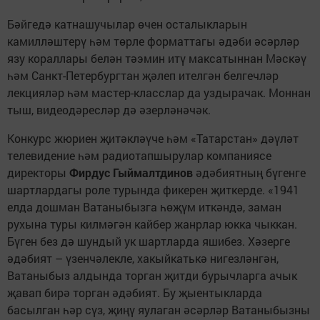
Бәйгедә катнашучылар өчен осталыкларын
камилләштерү һәм төрле форматтагы әдәби әсәрләр
язу кораллары белән тәэмин итү максатыннан Мәскәү
һәм Санкт-Петербургтан җәлеп ителгән белгечләр
лекцияләр һәм мастер-класслар да уздырачак. Моннан
тыш, видеодәресләр дә әзерләнәчәк.
Конкурс жюриен җитәкләүче һәм «Татарстан» дәүләт
телевидение һәм радиотапшырулар компаниясе
директоры
Фирдус Гыймалтдинов
әдәбиятның бүгенге
шартлардагы роле турында фикерен җиткерде. «1941
елда дошман Ватаныбызга һөҗүм иткәндә, заман
рухына туры килмәгән кайбер жанрлар юкка чыккан.
Бүген без дә шундый ук шартларда яшибез. Хәзерге
әдәбият – үзенчәлекле, хакыйкатькә нигезләнгән,
Ватаныбыз алдында торган җитди бурычларга ачык
җавап бирә торган әдәбият. Бу җыентыкларда
басылган һәр сүз, җиңү яулаган әсәрләр Ватаныбызны