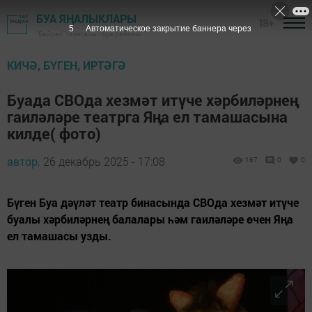
БУА ЯҢАЛЫКЛАРЫ
18+
4
Автоматическое закрытие баннера через
"Байрак" газетасы - Буа районы
КИЧӘ, БҮГЕН, ИРТӘГӘ
Буада СВОда хезмәт итүче хәрбиләрнең
гаиләләре театрга Яңа ел тамашасына
килде( фото)
автор,
26 декабрь 2025 - 17:08
167
0
0
Бүген Буа дәүләт театр бинасында СВОда хезмәт итүче
буалы хәрбиләрнең балалары һәм гаиләләре өчен Яңа
ел тамашасы узды.