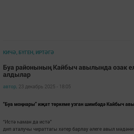
КИЧӘ, БҮГЕН, ИРТӘГӘ
Буа районының Кайбыч авылында озак е
алдылар
автор,
23 декабрь 2025 - 18:05
“Буа моңнары” иҗат төркеме узган шимбәдә Кайбыч ав
“Истә һаман да истә”
дип аталучы чираттагы хәтер барлау әлеге авыл мәдәни