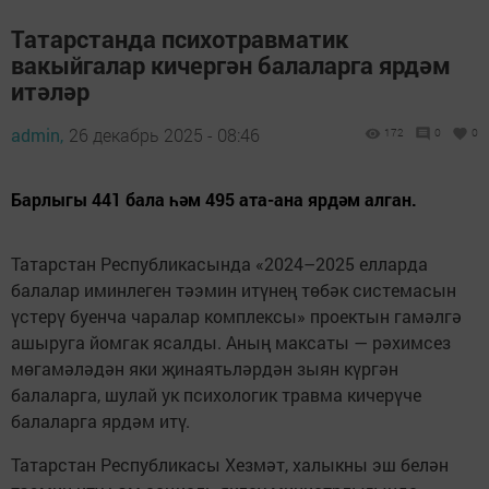
Татарстанда психотравматик
вакыйгалар кичергән балаларга ярдәм
итәләр
admin,
26 декабрь 2025 - 08:46
172
0
0
Барлыгы 441 бала һәм 495 ата-ана ярдәм алган.
Татарстан Республикасында «2024–2025 елларда
балалар иминлеген тәэмин итүнең төбәк системасын
үстерү буенча чаралар комплексы» проектын гамәлгә
ашыруга йомгак ясалды. Аның максаты — рәхимсез
мөгамәләдән яки җинаятьләрдән зыян күргән
балаларга, шулай ук психологик травма кичерүче
балаларга ярдәм итү.
Татарстан Республикасы Хезмәт, халыкны эш белән