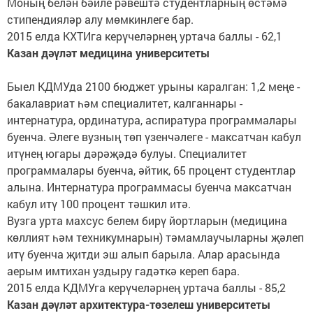
Моның белән бәйле рәвештә студентларның өстәмә
стипендияләр алу мөмкинлеге бар.
2015 елда КХТИга керүчеләрнең уртача баллы - 62,1
Казан дәүләт медицина университеты
Быел КДМУда 2100 бюджет урыны каралган: 1,2 меңе -
бакалавриат һәм специалитет, калганнары -
интернатура, ординатура, аспиратура программалары
буенча. Әлеге вузның төп үзенчәлеге - максатчан кабул
итүнең югары дәрәҗәдә булуы. Специалитет
программалары буенча, әйтик, 65 процент студентлар
алына. Интернатура программасы буенча максатчан
кабул итү 100 процент тәшкил итә.
Вузга урта махсус белем бирү йортларын (медицина
көллият һәм техникумнарын) тәмамлаучыларны җәлеп
итү буенча җитди эш алып барыла. Алар арасында
аерым имтихан уздыру гадәткә кереп бара.
2015 елда КДМУга керүчеләрнең уртача баллы - 85,2
Казан дәүләт архитектура-төзелеш университеты