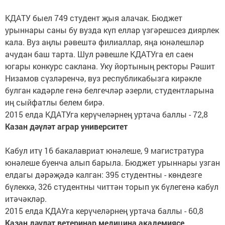
КДАТУ быел 749 студент җыя алачак. Бюджет
урыннары саны бу вузда күп еллар үзгәрешсез диярлек
кала. Вуз аңлы рәвештә филиаллар, яңа юнәлешләр
ачудан баш тарта. Шул рәвешле КДАТУга ел саен
югары конкурс саклана. Уку йортының ректоры Рәшит
Низамов сүзләренчә, вуз республикабызга кирәкле
булган кадәрле генә белгечләр әзерли, студентларына
иң сыйфатлы белем бирә.
2015 елда КДАТУга керүчеләрнең уртача баллы - 72,8
Казан дәүләт аграр университет
Кабул итү 16 бакалавриат юнәлеше, 9 магистратура
юнәлеше буенча алып барыла. Бюджет урыннары узган
елдагы дәрәҗәдә калган: 395 студентны - көндезге
бүлеккә, 326 студентны читтән торып ук бүлегенә кабул
итәчәкләр.
2015 елда КДАУга керүчеләрнең уртача баллы - 60,8
Казан дәүләт ветеринар медицина академиясе