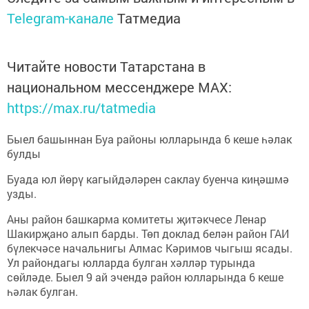
Telegram-канале
Татмедиа
Читайте новости Татарстана в
национальном мессенджере MАХ:
https://max.ru/tatmedia
Быел башыннан Буа районы юлларында 6 кеше һәлак
булды
Буада юл йөрү кагыйдәләрен саклау буенча киңәшмә
узды.
Аны район башкарма комитеты җитәкчесе Ленар
Шакирҗано алып барды. Төп доклад белән район ГАИ
бүлекчәсе начальнигы Алмас Кәримов чыгыш ясады.
Ул райондагы юлларда булган хәлләр турында
сөйләде. Быел 9 ай эчендә район юлларында 6 кеше
һәлак булган.