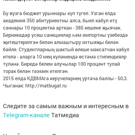
Бу вузга бюджет урыннары күп түгел. Узган елда
академия 350 абитуриентны алса, быел кабул итү
саннары 10 процентка арткан - 385 кешене җыячак.
Берникадәр үсеш санкцияләр һәм импортны үзебездә
җитештерелгән белән алмаштыру ихтыяҗы белән
бәйле. Студентларның шактый өлеше максатчан кабул
ителә - аларга 10 мең күләмендә өстәмә стипендиялр
түләнә. Биредә белем алучылар 100 процент тулай
торак белән тәэмин ителгән.
2015 елда КДВМАга керүчеләрнең уртача баллы - 50,3.
Чыганак: http://matbugat.ru
Следите за самым важным и интересным в
Telegram-канале
Татмедиа