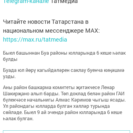
Telegram-канале
Татмедиа
Читайте новости Татарстана в
национальном мессенджере MАХ:
https://max.ru/tatmedia
Быел башыннан Буа районы юлларында 6 кеше һәлак
булды
Буада юл йөрү кагыйдәләрен саклау буенча киңәшмә
узды.
Аны район башкарма комитеты җитәкчесе Ленар
Шакирҗано алып барды. Төп доклад белән район ГАИ
бүлекчәсе начальнигы Алмас Кәримов чыгыш ясады.
Ул райондагы юлларда булган хәлләр турында
сөйләде. Быел 9 ай эчендә район юлларында 6 кеше
һәлак булган.