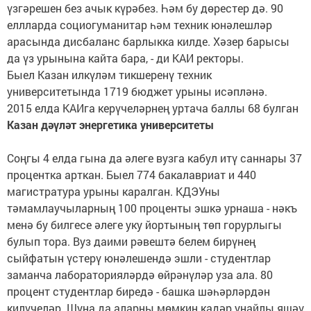
үзгәрешен без ачык күрәбез. Һәм бу дөрестер дә. 90
еллларда социогуманитар һәм техник юнәлешләр
арасында дисбаланс барлыкка килде. Хәзер барысы
да үз урынына кайта бара, - ди КАИ ректоры.
Быел Казан илкүләм тикшеренү техник
университетында 1719 бюджет урыны исәпләнә.
2015 елда КАИга керүчеләрнең уртача баллы 68 булган
Казан дәүләт энергетика университеты
Соңгы 4 елда гына да әлеге вузга кабул итү саннары 37
процентка арткан. Быел 774 бакалавриат и 440
магистратура урыны каралган. КДЭУны
тәмамлаучыларның 100 проценты эшкә урнаша - нәкъ
менә бу билгесе әлеге уку йортының төп горурлыгы
булып тора. Вуз даими рәвештә белем бирүнең
сыйфатын үстерү юнәлешендә эшли - студентлар
заманча лабораторияләрдә өйрәнүләр уза ала. 80
процент студентлар биредә - башка шәһәрләрдән
килүчеләр. Шуңа да аларны мөмкин кадәр уңайлы яшәү