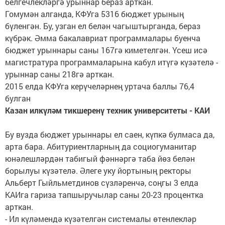
белгечлекләргә урыннар бераз арткан.
Гомумән алганда, КФУга 5316 бюджет урының
бүленгән. Бу, узган ел белән чагыштырганда, бераз
күбрәк. Әмма бакалавриат программалары буенча
бюджет урыннары саны 167гә киметелгән. Үсеш исә
магистратура программаларына кабул итүгә күзәтелә -
урыннар саны 218гә арткан.
2015 елда КФУга керүчеләрнең уртача баллы 76,4
булган
Казан илкүләм тикшеренү техник университеты - КАИ
Бу вузда бюджет урыннары ел саен, күпкә булмаса да,
арта бара. Абитуриентларның да социогуманитар
юнәлешләрдән табигый фәннәргә таба йөз белән
борылуы күзәтелә. Әлеге уку йортының ректоры
Альберт Гыйльметдинов сүзләренчә, соңгы 3 елда
КАИга гариза тапшыручылар саны 20-23 процентка
арткан.
- Ил күләмендә күзәтелгән системалы өтенлекләр