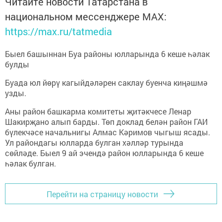
Читайте новости Татарстана в
национальном мессенджере MАХ:
https://max.ru/tatmedia
Быел башыннан Буа районы юлларында 6 кеше һәлак
булды
Буада юл йөрү кагыйдәләрен саклау буенча киңәшмә
узды.
Аны район башкарма комитеты җитәкчесе Ленар
Шакирҗано алып барды. Төп доклад белән район ГАИ
бүлекчәсе начальнигы Алмас Кәримов чыгыш ясады.
Ул райондагы юлларда булган хәлләр турында
сөйләде. Быел 9 ай эчендә район юлларында 6 кеше
һәлак булган.
Перейти на страницу новости