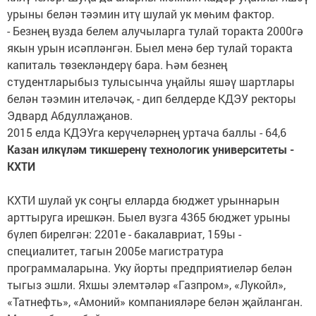
урыны белән тәэмин итү шулай ук мөһим фактор.
- Безнең вузда белем алучыларга тулай торакта 2000гә
якын урын исәпләнгән. Быел менә бер тулай торакта
капиталь төзекләндерү бара. Һәм безнең
студентларыбыз тулысынча уңайлы яшәү шартлары
белән тәэмин ителәчәк, - дип белдерде КДЭУ ректоры
Эдвард Абдуллаҗанов.
2015 елда КДЭУга керүчеләрнең уртача баллы - 64,6
Казан илкүләм тикшеренү технологик университеты -
КХТИ
КХТИ шулай ук соңгы елларда бюджет урыннарын
арттыруга ирешкән. Быел вузга 4365 бюджет урыны
бүлеп бирелгән: 2201е - бакалавриат, 159ы -
специалитет, тагын 2005е магистратура
программаларына. Уку йорты предприятиеләр белән
тыгыз эшли. Яхшы элемтәләр «Газпром», «Лукойл»,
«Татнефть», «Амоний» компанияләре белән җайланган.