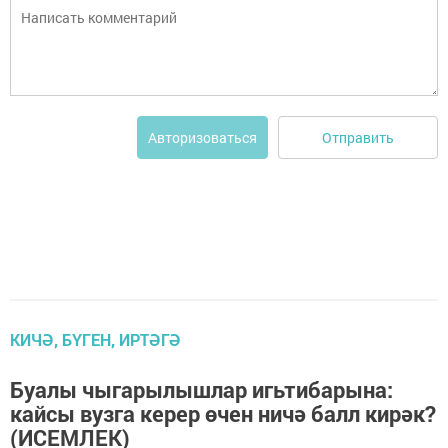
Отправить
Авторизоваться
КИЧӘ, БҮГЕН, ИРТӘГӘ
Буалы чыгарылышлар игьтибарына:
кайсы вузга керер өчен ничә балл кирәк?
(ИСЕМЛЕК)