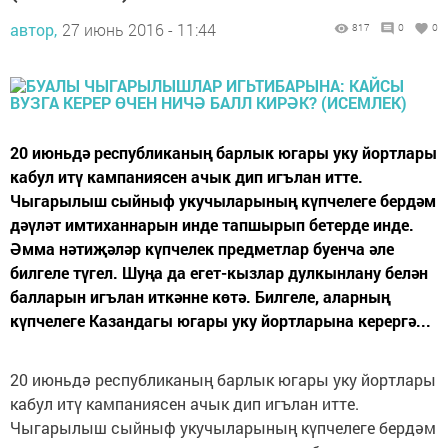
автор,
27 июнь 2016 - 11:44
817
0
0
20 июньдә республиканың барлык югары уку йортлары
кабул итү кампаниясен ачык дип игълан итте.
Чыгарылыш сыйныф укучыларының күпчелеге бердәм
дәүләт имтиханнарын инде тапшырып бетерде инде.
Әмма нәтиҗәләр күпчелек предметлар буенча әле
билгеле түгел. Шуңа да егет-кызлар дулкынлану белән
балларын игълан иткәнне көтә. Билгеле, аларның
күпчелеге Казандагы югары уку йортларына керергә...
20 июньдә республиканың барлык югары уку йортлары
кабул итү кампаниясен ачык дип игълан итте.
Чыгарылыш сыйныф укучыларының күпчелеге бердәм