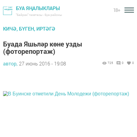
БУА ЯҢАЛЫКЛАРЫ
18+
"Байрак" газетасы - Буа районы
КИЧӘ, БҮГЕН, ИРТӘГӘ
Буада Яшьләр көне узды
(фоторепортаж)
автор,
27 июнь 2016 - 19:08
725
0
0