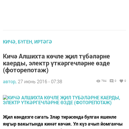
КИЧӘ, БҮГЕН, ИРТӘГӘ
Кичә Алшихта көчле җил түбәләрне
каерды, электр үткәргечләрне өзде
(фоторепотаж)
автор,
27 июнь 2016 - 07:38
794
0
0
Җил көндезге сәгать 3ләр тирәсендә булган яшенле
яңгыр вакытында кинәт көчәя. Ул күз ачып йомганчы