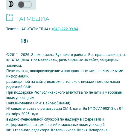
Телефон АО «ТАТМЕДИА»:
(843) 222 09 84
18+
© 2011 - 2026. Знамя газета Буинского района. Все права защищены.
© ТАТМЕДИА. Все материалы, размещенные на сайте, защищены
законом.
Перепечатка, воспроизведение и распространение в любом объеме
информации,
размещенной на сайте, возможна только с письменного согласия
редакций СМИ.
При поддержке Республиканского агентства по печати и массовым
коммуникациям.
Наименование СМИ: Байрак (Знамя)
№ свидетельства о регистрации СМИ, дата: Эл № ФС77-90212 от 07
октября 2025 года
выдано Федеральной службой по надзору в сфере связи,
информационных технологий и массовых коммуникаций
ФИО главного редактора: Котельникова Лилия Ленаровна