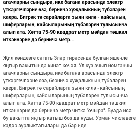
агачларны сындыра, ике багана арасында электр
үткәргечләрне өзә, берничә хуҗалыкның түбәләрен
каера. Бигрәк тә сарайларга зыян килә - кайсының
шиферларын, кайсыларының түбәләрен тулысынча
алып ата. Хәтта 75-90 квадрат метр мәйдан тәшкил
иткәннәрне дә берничә метр...
Җил көндезге сәгать 3ләр тирәсендә булган яшенле
яңгыр вакытында кинәт көчәя. Ул күз ачып йомганчы
агачларны сындыра, ике багана арасында электр
үткәргечләрне өзә, берничә хуҗалыкның түбәләрен
каера. Бигрәк тә сарайларга зыян килә - кайсының
шиферларын, кайсыларының түбәләрен тулысынча
алып ата. Хәтта 75-90 квадрат метр мәйдан тәшкил
иткәннәрне дә берничә метр читкә "очыра". Буада исә
бу вакытта яңгыр катыш боз да яуды. Урман чикләвеге
кадәр зурлыктагылары да бар иде