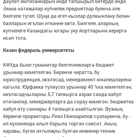
дәүләт имтиханнарын инде тапшырып бетерде инде.
Әмма нәтиҗәләр күпчелек предметлар буенча әле
билгеле түгел. Шуңа да егет-кызлар дулкынлану белән
балларын игълан иткәнне көтә. Билгеле, аларның
күпчелеге Казандагы югары уку йортларына керергә
исәп тота.
Казан федераль университеты
КФУда быел гуманитар белгечлекләргә бюджет
урыннар киметелгән. Беренче чиратта, бу
юриспруденция, икътисад, менеджмент юнәлешләренә
кагыла. Юрфакка түләүсез урыннар 40 %ка киметелгән,
икътисадчыларны 5,7 тапкырга азрак санда кабул
итәчәкләр, менеджерларга да сорау кимегән: бюджетка
кабул итү саннары 4 тапкырга азайтылган. Вузның
беренче проректоры Рияз Минзарипов сүзләренчә, бу -
ил күләмендә алып барыла торган сәясәт. Аның
каравы, бүген ихтыяҗлы булган инженер-техник