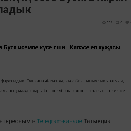
зладык
752
0
 Буся исемле күсе яши. Киләсе ел хуҗасы
 фаразладык. Эльвина әйтүенчә, күсе бик тынычлык яратучы,
 һәм аның маҗаралары белән күбрәк район газетасының киләсе
интересным в
Telegram-канале
Татмедиа