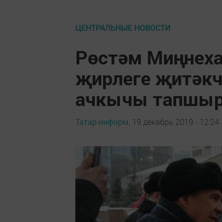
ЦЕНТРАЛЬНЫЕ НОВОСТИ
Рөстәм Миңнеха
җирлеге җитәкч
ачкычы тапшы
Татар-информ,
19 декабрь 2019 - 12:24