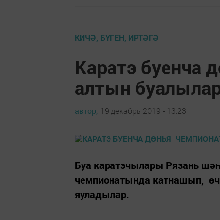
КИЧӘ, БҮГЕН, ИРТӘГӘ
Каратэ буенча 
алтын буалыла
автор,
19 декабрь 2019 - 13:23
Буа каратэчылары Рязань шәһ
чемпионатында катнашып, өч 
яуладылар.