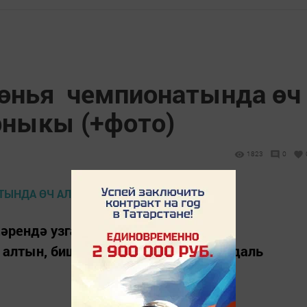
дөнья чемпионатында өч
рныкы (+фото)
1823
0
әрендә узган каратэ буенча дөнья
алтын, биш көмеш, дүрт бронза медаль