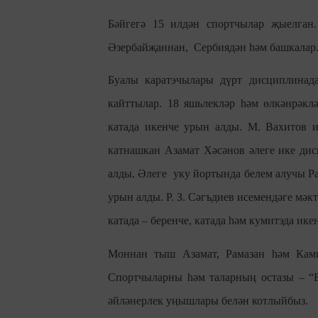
Бәйгегә 15 илдән спортчылар җыелган.
Әзербайҗаннан, Сербиядән һәм башкалар
Буалы каратэчылары дүрт дисциплинад
кайттылар. 18 яшьлекләр һәм өлкәнрәкл
катада икенче урын алды. М. Вахитов и
катнашкан Азамат Хәсәнов әлеге ике ди
алды. Әлеге уку йортында белем алучы Р
урын алды. Р. З. Сәгъдиев исемендәге мә
катада – беренче, катада һәм кумитэда ик
Моннан тыш Азамат, Рамазан һәм Ками
Спортчыларны һәм таларның остазы – “
әйләнерлек уңышлары белән котлыйбыз.