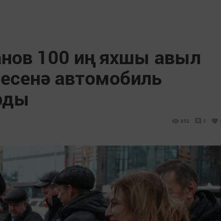
нов 100 иң яхшы авыл
есенә автомобиль
рды
858
0