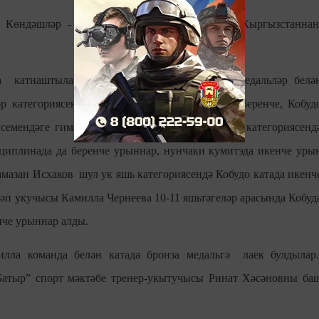
 Көндәшләр - Һиндастаннан, Казахстаннан, Кыргызстаннан
.
а катнаштылар һәм барысы да ярышлардан медальләр белә
әр категориясендә Миләүшә Латыйпова катада беренче, Кобуд
семендәге гимназия укучысы, 12-13 яшьлекләр категориясенд
сциплинада да беренче урыннар, нунчаки кумитэда икенче уры
амазан Исхаков шул ук яш
ь категориясенд
ә Кобудо катада икенч
ктәп укучысы Камилла Чернеева 10-11 яшьтәгеләр арасында Кобуд
енче урыннар алды.
лла команда белән катада бронза медал
ьг
ә
лаек булдылар
Батыр” спорт мәктәбе тренер-укытучысы Ринат Хәсәновны ба