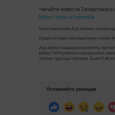
Читайте новости Татарстана 
https://max.ru/tatmedia
Быел башыннан Буа районы юлларынд
Буада юл йөрү кагыйдәләрен саклау б
Аны район башкарма комитеты җитәкч
район ГАИ бүлекчәсе начальнигы Алм
хәлләр турында сөйләде. Быел 9 ай э
Оставляйте реакции