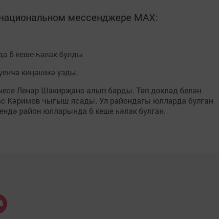
в национальном мессенджере MАХ:
а 6 кеше һәлак булды
уенча киңәшмә узды.
есе Ленар Шакирҗано алып барды. Төп доклад белән
ас Кәримов чыгыш ясады. Ул райондагы юлларда булган
чендә район юлларында 6 кеше һәлак булган.