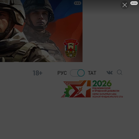
18+
РУС
ТАТ