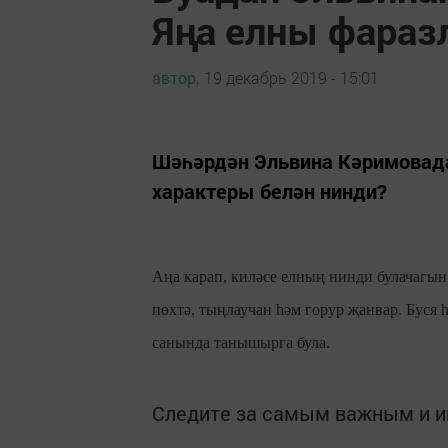
Яңа елны фара
автор,
19 декабрь 2019 - 15:01
Шәһәрдән Эльвина Кәримовада
характеры белән нинди?
Аңа карап, киләсе елның нинди булачагын
пөхтә, тыңлаучан һәм горур җанвар. Буся
санында танышырга була.
Следите за самым важным и 