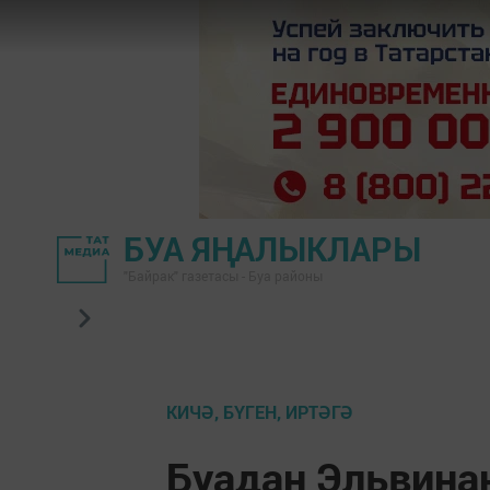
БУА ЯҢАЛЫКЛАРЫ
"Байрак" газетасы - Буа районы
КИЧӘ, БҮГЕН, ИРТӘГӘ
Буадан Эльвинан