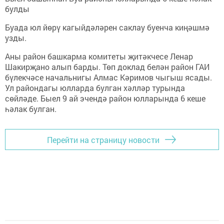
булды
Буада юл йөрү кагыйдәләрен саклау буенча киңәшмә
узды.
Аны район башкарма комитеты җитәкчесе Ленар
Шакирҗано алып барды. Төп доклад белән район ГАИ
бүлекчәсе начальнигы Алмас Кәримов чыгыш ясады.
Ул райондагы юлларда булган хәлләр турында
сөйләде. Быел 9 ай эчендә район юлларында 6 кеше
һәлак булган.
Перейти на страницу новости