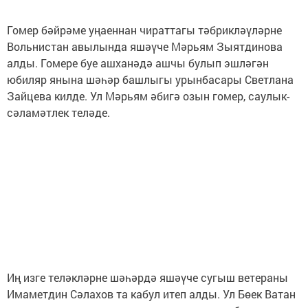
Гомер бәйрәме уңаеннан чираттагы тәбрикләүләрне
Вольнистан авылында яшәүче Мәрьям Зыятдинова
алды. Гомере буе ашханәдә ашчы булып эшләгән
юбиляр янына шәһәр башлыгы урынбасары Светлана
Зайцева килде. Ул Мәрьям әбигә озын гомер, саулык-
сәламәтлек теләде.
Иң изге теләкләрне шәһәрдә яшәүче сугыш ветераны
Имаметдин Сәлахов та кабул итеп алды. Ул Бөек Ватан