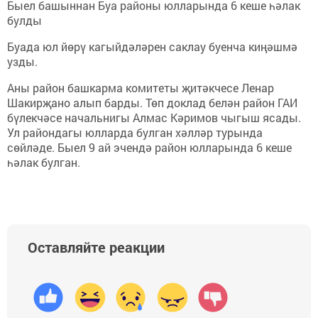
Быел башыннан Буа районы юлларында 6 кеше һәлак
булды
Буада юл йөрү кагыйдәләрен саклау буенча киңәшмә
узды.
Аны район башкарма комитеты җитәкчесе Ленар
Шакирҗано алып барды. Төп доклад белән район ГАИ
бүлекчәсе начальнигы Алмас Кәримов чыгыш ясады.
Ул райондагы юлларда булган хәлләр турында
сөйләде. Быел 9 ай эчендә район юлларында 6 кеше
һәлак булган.
Оставляйте реакции