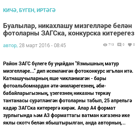
КИЧӘ, БҮГЕН, ИРТӘГӘ
Буалылар, никахлашу мизгелләре белән
фотоларны ЗАГСка, конкурска китерегез
автор,
28 март 2016 - 08:45
713
0
0
Район ЗАГС бүлеге бу уңайдан "Язмышның матур
мизгелләре..." дип исемләнгән фотоконкурс игълан итә.
Катнашучыларның яше чикләнмәгән - бары
фотоальбомнардан әти-әниләрегезнең, әби-
бабайларыгызның, үзегезнең никахны теркәү
тантанасы сурәтләнгән фотоларны табып, 25 апрельгә
кадәр ЗАГСка китерергә кирәк. Алар А4 формат
зурлыгында һәм А3 форматтагы ватман кәгазенә ике
яклы скотч белән ябыштырылган, анда авторның...