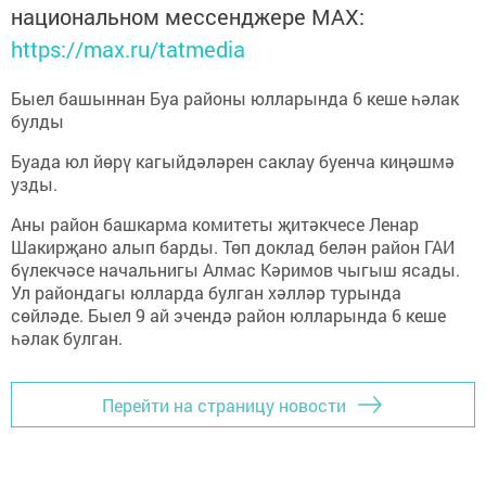
национальном мессенджере MАХ:
https://max.ru/tatmedia
Быел башыннан Буа районы юлларында 6 кеше һәлак
булды
Буада юл йөрү кагыйдәләрен саклау буенча киңәшмә
узды.
Аны район башкарма комитеты җитәкчесе Ленар
Шакирҗано алып барды. Төп доклад белән район ГАИ
бүлекчәсе начальнигы Алмас Кәримов чыгыш ясады.
Ул райондагы юлларда булган хәлләр турында
сөйләде. Быел 9 ай эчендә район юлларында 6 кеше
һәлак булган.
Перейти на страницу новости