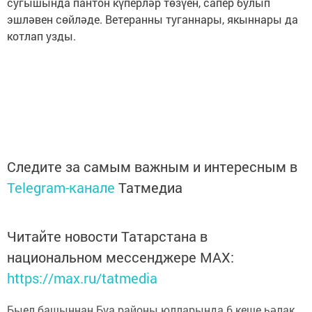
сугышында пантон күперләр төзүен, сапер булып
эшләвен сөйләде. Ветеранны туганнары, якыннары да
котлап узды.
Следите за самым важным и интересным в
Telegram-канале
Татмедиа
Читайте новости Татарстана в
национальном мессенджере MАХ:
https://max.ru/tatmedia
Быел башыннан Буа районы юлларында 6 кеше һәлак