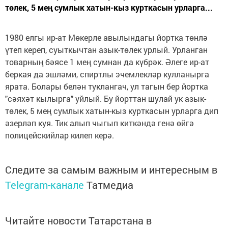
төлек, 5 мең сумлык хатын-кыз курткасын урларга...
1980 елгы ир-ат Мөкерле авылындагы йортка төнлә
үтеп кереп, суыткычтан азык-төлек урлый. Урланган
товарның бәясе 1 мең сумнан да күбрәк. Әлеге ир-ат
беркая да эшләми, спиртлы эчемлекләр кулланырга
ярата. Болары белән туклангач, ул тагын бер йортка
"сәяхәт кылырга" уйлый. Бу йорттан шулай ук азык-
төлек, 5 мең сумлык хатын-кыз курткасын урларга дип
әзерләп куя. Тик алып чыгып киткәндә генә өйгә
полицейскийлар килеп керә.
Следите за самым важным и интересным в
Telegram-канале
Татмедиа
Читайте новости Татарстана в