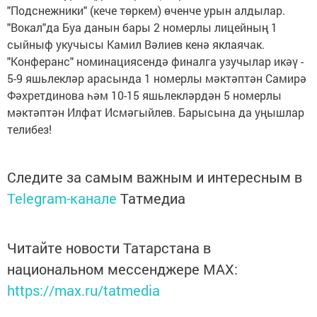
"Подснежники" (кече төркем) өченче урын алдылар.
"Вокал"да Буа данын бары 2 номерлы лицейның 1
сыйныф укучысы Камил Вәлиев кенә яклаячак.
"Конферанс" номинациясендә финалга узучылар икәү -
5-9 яшьлекләр арасында 1 номерлы мәктәптән Самирә
Фәхретдинова һәм 10-15 яшьлекләрдән 5 номерлы
мәктәптән Илфат Исмәгыйлев. Барысына да уңышлар
телибез!
Следите за самым важным и интересным в
Telegram-канале
Татмедиа
Читайте новости Татарстана в
национальном мессенджере MАХ:
https://max.ru/tatmedia