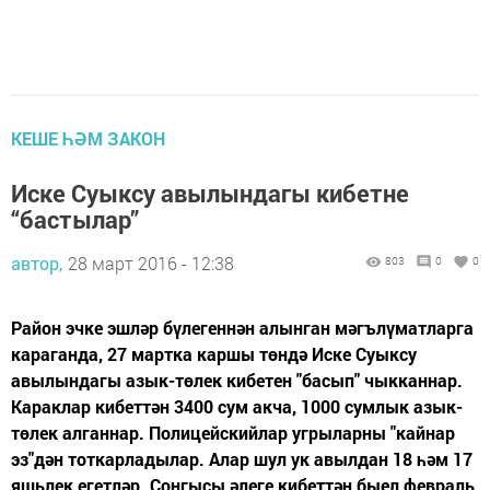
КЕШЕ ҺӘМ ЗАКОН
Иске Суыксу авылындагы кибетне
“бастылар”
автор,
28 март 2016 - 12:38
803
0
0
Район эчке эшләр бүлегеннән алынган мәгълүматларга
караганда, 27 мартка каршы төндә Иске Суыксу
авылындагы азык-төлек кибетен "басып" чыкканнар.
Караклар кибеттән 3400 сум акча, 1000 сумлык азык-
төлек алганнар. Полицейскийлар угрыларны "кайнар
эз"дән тоткарладылар. Алар шул ук авылдан 18 һәм 17
яшьлек егетләр. Соңгысы әлеге кибеттән быел февраль