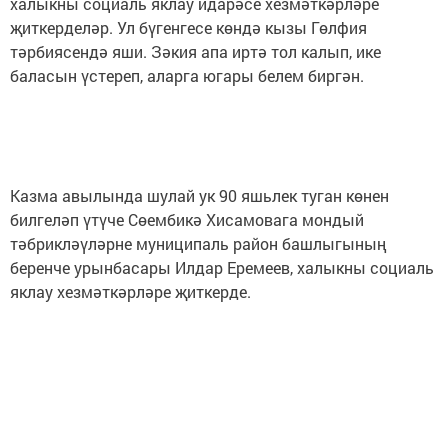
халыкны социаль яклау идарәсе хезмәткәрләре
җиткерделәр. Ул бүгенгесе көндә кызы Гөлфия
тәрбиясендә яши. Зәкия апа иртә тол калып, ике
баласын үстереп, аларга югары белем биргән.
Казма авылында шулай ук 90 яшьлек туган көнен
билгеләп үтүче Сөембикә Хисамовага мондый
тәбрикләүләрне муниципаль район башлыгының
беренче урынбасары Илдар Еремеев, халыкны социаль
яклау хезмәткәрләре җиткерде.