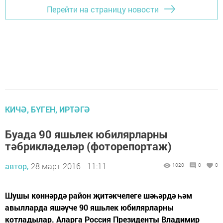
Перейти на страницу новости
КИЧӘ, БҮГЕН, ИРТӘГӘ
Буада 90 яшьлек юбилярларны
тәбрикләделәр (фоторепортаж)
автор,
28 март 2016 - 11:11
1020
0
0
Шушы көннәрдә район җитәкчелеге шәһәрдә һәм
авылларда яшәүче 90 яшьлек юбилярларны
котладылар. Аларга Россия Президенты Владимир