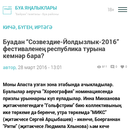
БУА ЯҢАЛЫКЛАРЫ
18+
"Байрак" газетасы - Буа районы
КИЧӘ, БҮГЕН, ИРТӘГӘ
Буадан “Созвездие-Йолдызлык-2016”
фестиваленең республика турына
кемнәр бара?
автор,
28 март 2016 - 13:01
911
0
0
Моны Апаста узган зона этабында ачыкладылар.
Буалылар аеруча "Хореография" номинациясендә
призлы урыннарны күп яуладылар. Инна Минханова
җитәкчелегендәге "Гольфстрим" бию коллективының
ике төркеме дә беренче, утра төркемдә "МИКС"
(җитәкчесе Сергей Арцыбашев) - икенче, Боерганнан
"Ритм" (җитәкчесе Людмила Хлынова) һәм кече