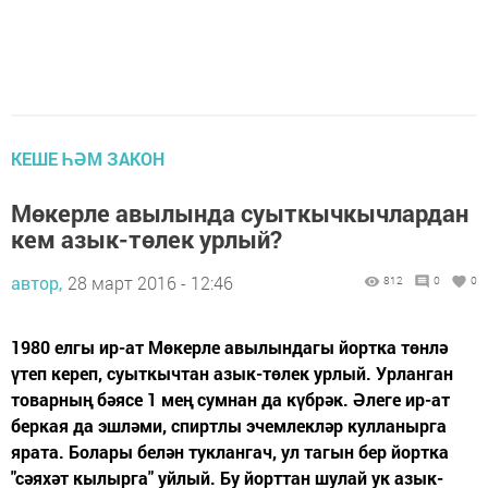
КЕШЕ ҺӘМ ЗАКОН
Мөкерле авылында суыткычкычлардан
кем азык-төлек урлый?
автор,
28 март 2016 - 12:46
812
0
0
1980 елгы ир-ат Мөкерле авылындагы йортка төнлә
үтеп кереп, суыткычтан азык-төлек урлый. Урланган
товарның бәясе 1 мең сумнан да күбрәк. Әлеге ир-ат
беркая да эшләми, спиртлы эчемлекләр кулланырга
ярата. Болары белән туклангач, ул тагын бер йортка
"сәяхәт кылырга" уйлый. Бу йорттан шулай ук азык-