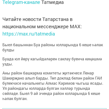
Telegram-канале
Татмедиа
Читайте новости Татарстана в
национальном мессенджере MАХ:
https://max.ru/tatmedia
Быел башыннан Буа районы юлларында 6 кеше һәлак
булды
Буада юл йөрү кагыйдәләрен саклау буенча киңәшмә
узды.
Аны район башкарма комитеты җитәкчесе Ленар
Шакирҗано алып барды. Төп доклад белән район ГАИ
бүлекчәсе начальнигы Алмас Кәримов чыгыш ясады.
Ул райондагы юлларда булган хәлләр турында
сөйләде. Быел 9 ай эчендә район юлларында 6 кеше
һәлак булган.