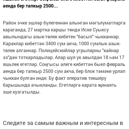
аенда бер тапкыр 2500...
Район эчке эшләр бүлегеннән алынган мәгълүматларга
караганда, 27 мартка каршы төндә Иске Суыксу
авылындагы азык-төлек кибетен "басып" чыкканнар.
Караклар кибеттән 3400 сум акча, 1000 сумлык азык-
төлек алганнар. Полицейскийлар угрыларны "кайнар
эз"дән тоткарладылар. Алар шул ук авылдан 18 һәм 17
яшьлек егетләр. Соңгысы әлеге кибеттән быел февраль
аенда бер тапкыр 2500 сум акча, бер блок тәмәке урлап
чыккан булган инде. Бу факт оператив тикшерү
барышында ачыкланды. Егетләргә карата җинаять
эше кузгатылды.
Следите за самым важным и интересным в