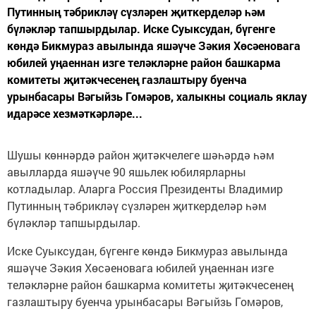
Путинның тәбрикләү сүзләрен җиткерделәр һәм
бүләкләр тапшырдылар. Иске Суыксудан, бүгенге
көндә Бикмураз авылында яшәүче Зәкия Хөсәеновага
юбилей уңаеннан изге теләкләрне район башкарма
комитеты җитәкчесенең газлаштыру буенча
урынбасары Вәгыйзь Гомәров, халыкны социаль яклау
идарәсе хезмәткәрләре...
Шушы көннәрдә район җитәкчелеге шәһәрдә һәм
авылларда яшәүче 90 яшьлек юбилярларны
котладылар. Аларга Россия Президенты Владимир
Путинның тәбрикләү сүзләрен җиткерделәр һәм
бүләкләр тапшырдылар.
Иске Суыксудан, бүгенге көндә Бикмураз авылында
яшәүче Зәкия Хөсәеновага юбилей уңаеннан изге
теләкләрне район башкарма комитеты җитәкчесенең
газлаштыру буенча урынбасары Вәгыйзь Гомәров,