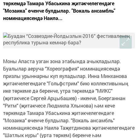
төркемдә Тамара Убаськина җитәкчелегендәге
"Мозаика" өченче булдылар. "Вокаль ансамбль"
номинациясендә Наилә...
Моны Апаста узган зона этабында ачыкладылар.
Буалылар аеруча "Хореография" номинациясендә
призлы урыннарны күп яуладылар. Инна Минханова
җитәкчелегендәге "Гольфстрим" бию коллективының
ике төркеме дә беренче, утра төркемдә "МИКС"
(җитәкчесе Сергей Арцыбашев) - икенче, Боерганнан
"Ритм" (җитәкчесе Людмила Хлынова) һәм кече
төркемдә Тамара Убаськина җитәкчелегендәге
"Мозаика" өченче булдылар. "Вокаль ансамбль"
номинациясендә Наилә Таҗетдинова җитәкчелегендәге
"Шатлык нуры" (урта төркем) беренче һәм