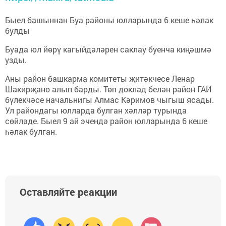
Быел башыннан Буа районы юлларында 6 кеше һәлак
булды
Буада юл йөрү кагыйдәләрен саклау буенча киңәшмә
узды.
Аны район башкарма комитеты җитәкчесе Ленар
Шакирҗано алып барды. Төп доклад белән район ГАИ
бүлекчәсе начальнигы Алмас Кәримов чыгыш ясады.
Ул райондагы юлларда булган хәлләр турында
сөйләде. Быел 9 ай эчендә район юлларында 6 кеше
һәлак булган.
Оставляйте реакции