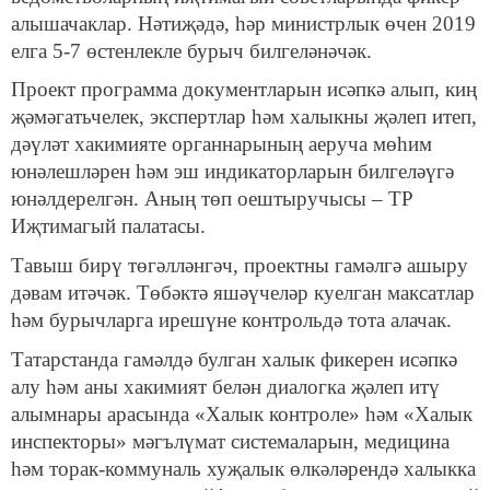
алышачаклар. Нәтиҗәдә, һәр министрлык өчен 2019
елга 5-7 өстенлекле бурыч билгеләнәчәк.
Проект программа документларын исәпкә алып, киң
җәмәгатьчелек, экспертлар һәм халыкны җәлеп итеп,
дәүләт хакимияте органнарының аеруча мөһим
юнәлешләрен һәм эш индикаторларын билгеләүгә
юнәлдерелгән. Аның төп оештыручысы – ТР
Иҗтимагый палатасы.
Тавыш бирү төгәлләнгәч, проектны гамәлгә ашыру
дәвам итәчәк. Төбәктә яшәүчеләр куелган максатлар
һәм бурычларга ирешүне контрольдә тота алачак.
Татарстанда гамәлдә булган халык фикерен исәпкә
алу һәм аны хакимият белән диалогка җәлеп итү
алымнары арасында «Халык контроле» һәм «Халык
инспекторы» мәгълүмат системаларын, медицина
һәм торак-коммуналь хуҗалык өлкәләрендә халыкка