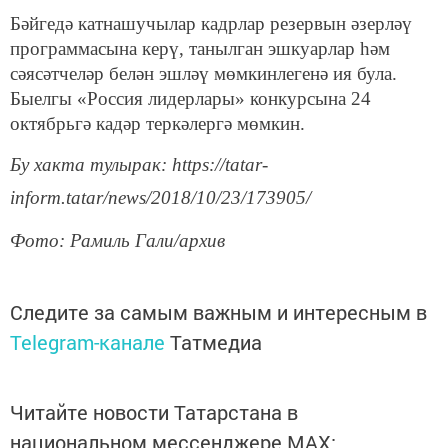
Бәйгедә катнашучылар кадрлар резервын әзерләү
программасына керү, танылган эшкуарлар һәм
сәясәтчеләр белән эшләү мөмкинлегенә ия була.
Быелгы «Россия лидерлары» конкурсына 24
октябрьгә кадәр теркәлергә мөмкин.
Бу хакта тулырак: https://tatar-
inform.tatar/news/2018/10/23/173905/
Фото: Рамиль Гали/архив
Следите за самым важным и интересным в
Telegram-канале
Татмедиа
Читайте новости Татарстана в
национальном мессенджере MАХ: