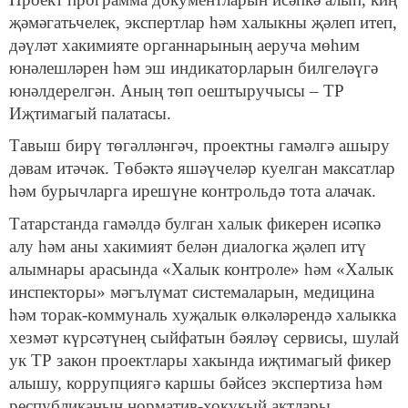
җәмәгатьчелек, экспертлар һәм халыкны җәлеп итеп,
дәүләт хакимияте органнарының аеруча мөһим
юнәлешләрен һәм эш индикаторларын билгеләүгә
юнәлдерелгән. Аның төп оештыручысы – ТР
Иҗтимагый палатасы.
Тавыш бирү төгәлләнгәч, проектны гамәлгә ашыру
дәвам итәчәк. Төбәктә яшәүчеләр куелган максатлар
һәм бурычларга ирешүне контрольдә тота алачак.
Татарстанда гамәлдә булган халык фикерен исәпкә
алу һәм аны хакимият белән диалогка җәлеп итү
алымнары арасында «Халык контроле» һәм «Халык
инспекторы» мәгълүмат системаларын, медицина
һәм торак-коммуналь хуҗалык өлкәләрендә халыкка
хезмәт күрсәтүнең сыйфатын бәяләү сервисы, шулай
ук ТР закон проектлары хакында иҗтимагый фикер
алышу, коррупциягә каршы бәйсез экспертиза һәм
республиканың норматив-хокукый актлары