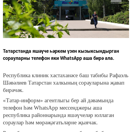
Татарстанда яшәүче һәркем үзен кызыксындырган
сорауларны телефон яки WhatsApp аша бирә ала.
Республика клиник хастаханәсе баш табибы Рафаэль
Шәвәлиев Татарстан халкының сорауларына җавап
бирәчәк.
«Татар-информ» агентлыгы бер ай дәвамында
телефон һәм WhatsApp мессенджеры аша
республика районнарында яшәүчеләр юллаган
сораулар һәм мөрәҗәгатьләрне җыячак.