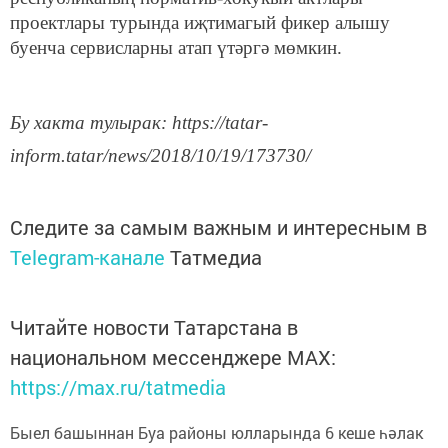
проектлары турында иҗтимагый фикер алышу
буенча сервисларны атап үтәргә мөмкин.
Бу хакта тулырак: https://tatar-
inform.tatar/news/2018/10/19/173730/
Следите за самым важным и интересным в
Telegram-канале
Татмедиа
Читайте новости Татарстана в
национальном мессенджере MАХ:
https://max.ru/tatmedia
Быел башыннан Буа районы юлларында 6 кеше һәлак