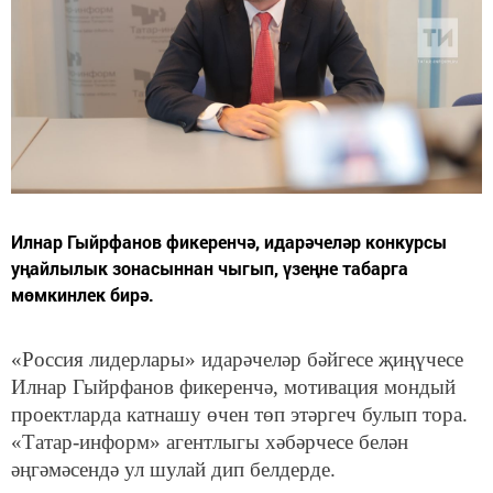
Илнар Гыйрфанов фикеренчә, идарәчеләр конкурсы
уңайлылык зонасыннан чыгып, үзеңне табарга
мөмкинлек бирә.
«Россия лидерлары» идарәчеләр бәйгесе җиңүчесе
Илнар Гыйрфанов фикеренчә, мотивация мондый
проектларда катнашу өчен төп этәргеч булып тора.
«Татар-информ» агентлыгы хәбәрчесе белән
әңгәмәсендә ул шулай дип белдерде.