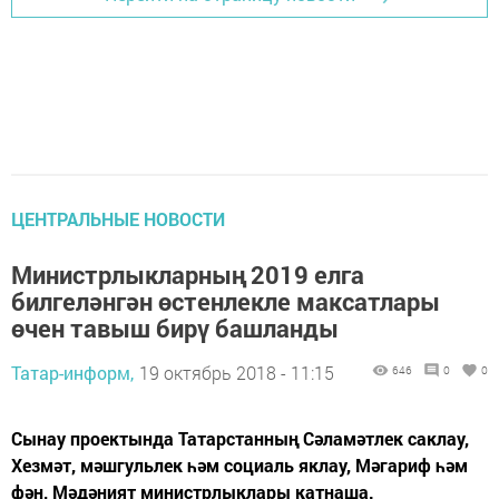
ЦЕНТРАЛЬНЫЕ НОВОСТИ
Министрлыкларның 2019 елга
билгеләнгән өстенлекле максатлары
өчен тавыш бирү башланды
Татар-информ,
19 октябрь 2018 - 11:15
646
0
0
Сынау проектында Татарстанның Сәламәтлек саклау,
Хезмәт, мәшгульлек һәм социаль яклау, Мәгариф һәм
фән, Мәдәният министрлыклары катнаша.