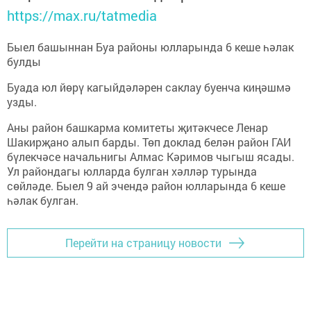
https://max.ru/tatmedia
Быел башыннан Буа районы юлларында 6 кеше һәлак
булды
Буада юл йөрү кагыйдәләрен саклау буенча киңәшмә
узды.
Аны район башкарма комитеты җитәкчесе Ленар
Шакирҗано алып барды. Төп доклад белән район ГАИ
бүлекчәсе начальнигы Алмас Кәримов чыгыш ясады.
Ул райондагы юлларда булган хәлләр турында
сөйләде. Быел 9 ай эчендә район юлларында 6 кеше
һәлак булган.
Перейти на страницу новости