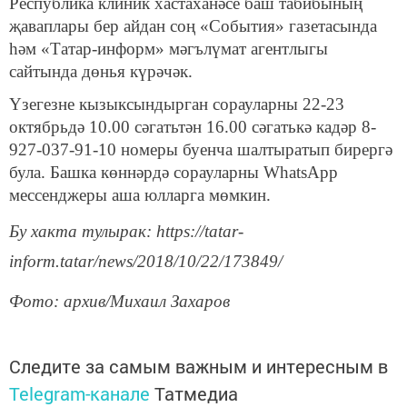
Республика клиник хастаханәсе баш табибының
җаваплары бер айдан соң «События» газетасында
һәм «Татар-информ» мәгълүмат агентлыгы
сайтында дөнья күрәчәк.
Үзегезне кызыксындырган сорауларны 22-23
октябрьдә 10.00 сәгатьтән 16.00 сәгатькә кадәр 8-
927-037-91-10 номеры буенча шалтыратып бирергә
була. Башка көннәрдә сорауларны WhatsApp
мессенджеры аша юлларга мөмкин.
Бу хакта тулырак: https://tatar-
inform.tatar/news/2018/10/22/173849/
Фото: архив/Михаил Захаров
Следите за самым важным и интересным в
Telegram-канале
Татмедиа