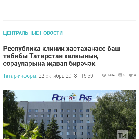
ЦЕНТРАЛЬНЫЕ НОВОСТИ
Республика клиник хастаханәсе баш
табибы Татарстан халкының
сорауларына җавап бирәчәк
Татар-информ,
22 октябрь 2018 - 15:59
1394
0
0