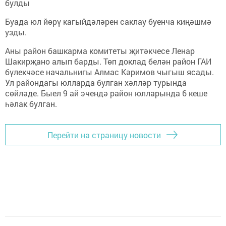
булды
Буада юл йөрү кагыйдәләрен саклау буенча киңәшмә
узды.
Аны район башкарма комитеты җитәкчесе Ленар
Шакирҗано алып барды. Төп доклад белән район ГАИ
бүлекчәсе начальнигы Алмас Кәримов чыгыш ясады.
Ул райондагы юлларда булган хәлләр турында
сөйләде. Быел 9 ай эчендә район юлларында 6 кеше
һәлак булган.
Перейти на страницу новости