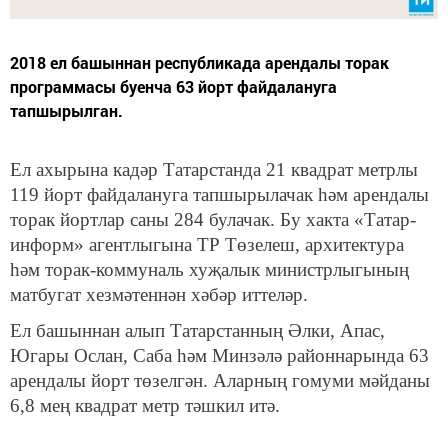
2018 ел башыннан республикада арендалы торак
программасы буенча 63 йорт файдалануга
тапшырылган.
Ел ахырына кадәр Татарстанда 21 квадрат метрлы
119 йорт файдалануга тапшырылачак һәм арендалы
торак йортлар саны 284 булачак. Бу хакта «Татар-
информ» агентлыгына ТР Төзелеш, архитектура
һәм торак-коммуналь хуҗалык министрлыгының
матбугат хезмәтеннән хәбәр иттеләр.
Ел башыннан алып Татарстанның Әлки, Апас,
Югары Ослан, Саба һәм Минзәлә районнарында 63
арендалы йорт төзелгән. Аларның гомуми мәйданы
6,8 мең квадрат метр тәшкил итә.