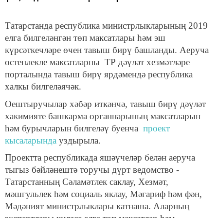
Татарстанда республика министрлыкларының 2019
елга билгеләнгән төп максатлары һәм эш
күрсәткечләре өчен тавыш бирү башланды. Аеруча
өстенлекле максатларны ТР дәүләт хезмәтләре
порталында тавыш бирү ярдәмендә республика
халкы билгеләячәк.
Оештыручылар хәбәр иткәнчә, тавыш бирү дәүләт
хакимияте башкарма органнарының максатларын
һәм бурычларын билгеләү буенча
проект
кысаларында
уздырыла.
Проектта республикада яшәүчеләр белән аеруча
тыгыз бәйләнештә торучы дүрт ведомство -
Татарстанның Сәламәтлек саклау, Хезмәт,
мәшгульлек һәм социаль яклау, Мәгариф һәм фән,
Мәдәният министрлыклары катнаша. Аларның