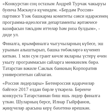
«Конкурстан соң остазым Андрей Турчак чакыруы
буенча Мәскәүгә күчендем. «Бердәм Россия»
партиясе Үзәк башкарма комитеты сәяси идарәсенең
программа-идеология департаменты җитәкчесе
вазифасын тәкъдим иттеләр һәм риза булдым», -
диде ул.
Финалга, ярымфиналга чыгучыларның күбесе, эш
урынын алыштырып, башка төбәкләргә күченеп
киткән. 1 млн сум грант көчле якларны үстерү өчен
укыту программасын сайларга мөмкинлек бирә.
Татарстан вәкиле Саклык банкның Корпоратив
университетын сайлаган.
«Россия лидерлары» Бөтенроссия идарәчеләр
бәйгесе 2017 елдан бирле үткәрелә. Беренче
конкурста Татарстаннан биш яшь лидер финалга
үткән. Шуларның берсе, Илнар Гыйрфанов,
җиңүчеләр арасына керү бәхетенә ирешкән.