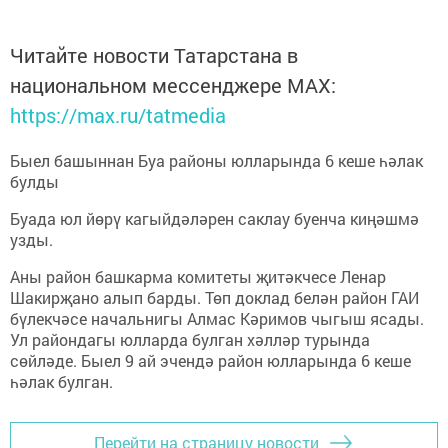
Читайте новости Татарстана в
национальном мессенджере MАХ:
https://max.ru/tatmedia
Быел башыннан Буа районы юлларында 6 кеше һәлак
булды
Буада юл йөрү кагыйдәләрен саклау буенча киңәшмә
узды.
Аны район башкарма комитеты җитәкчесе Ленар
Шакирҗано алып барды. Төп доклад белән район ГАИ
бүлекчәсе начальнигы Алмас Кәримов чыгыш ясады.
Ул райондагы юлларда булган хәлләр турында
сөйләде. Быел 9 ай эчендә район юлларында 6 кеше
һәлак булган.
Перейти на страницу новости