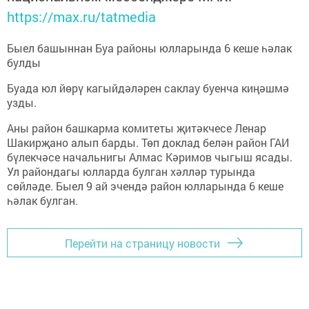
https://max.ru/tatmedia
Быел башыннан Буа районы юлларында 6 кеше һәлак
булды
Буада юл йөрү кагыйдәләрен саклау буенча киңәшмә
узды.
Аны район башкарма комитеты җитәкчесе Ленар
Шакирҗано алып барды. Төп доклад белән район ГАИ
бүлекчәсе начальнигы Алмас Кәримов чыгыш ясады.
Ул райондагы юлларда булган хәлләр турында
сөйләде. Быел 9 ай эчендә район юлларында 6 кеше
һәлак булган.
Перейти на страницу новости