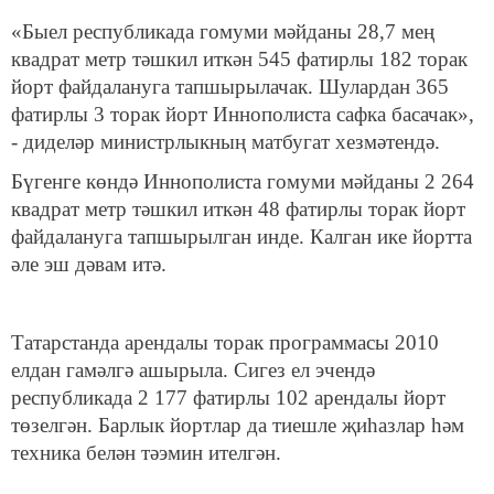
«Быел республикада гомуми мәйданы 28,7 мең
квадрат метр тәшкил иткән 545 фатирлы 182 торак
йорт файдалануга тапшырылачак. Шулардан 365
фатирлы 3 торак йорт Иннополиста сафка басачак»,
- диделәр министрлыкның матбугат хезмәтендә.
Бүгенге көндә Иннополиста гомуми мәйданы 2 264
квадрат метр тәшкил иткән 48 фатирлы торак йорт
файдалануга тапшырылган инде. Калган ике йортта
әле эш дәвам итә.
Татарстанда арендалы торак программасы 2010
елдан гамәлгә ашырыла. Сигез ел эчендә
республикада 2 177 фатирлы 102 арендалы йорт
төзелгән. Барлык йортлар да тиешле җиһазлар һәм
техника белән тәэмин ителгән.