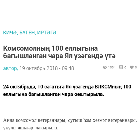
КИЧӘ, БҮГЕН, ИРТӘГӘ
Комсомолның 100 еллыгына
багышланган чара Ял үзәгендә үтә
автор,
19 октябрь 2018 - 09:48
1004
0
0
24 октябрьдә, 10 сәгатьтә Ял үзәгендә ВЛКСМның 100
еллыгына багышланган чара оештырыла.
Анда комсомол ветераннары, сугыш һәм хезмәт ветераннары,
укучы яшьләр чакырыла.