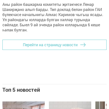
Аны район башкарма комитеты җитәкчесе Ленар
Шакирҗано алып барды. Төп доклад белән район ГАИ
бүлекчәсе начальнигы Алмас Кәримов чыгыш ясады.
Ул райондагы юлларда булган хәлләр турында
сөйләде. Быел 9 ай эчендә район юлларында 6 кеше
һәлак булган.
Перейти на страницу новости
Топ 5 новостей