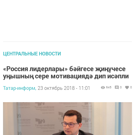
ЦЕНТРАЛЬНЫЕ НОВОСТИ
«Россия лидерлары» бәйгесе җиңүчесе
уңышның сере мотивациядә дип исәпли
Татар-информ,
23 октябрь 2018 - 11:01
645
0
0