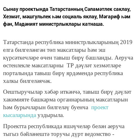
Сынау проектында Татарстанның Сәламәтлек саклау,
Хезмәт, мәшгульлек һәм социаль яклау, Мәгариф һәм
фән, Мәдәният министрлыклары катнаша.
Татарстанда республика министрлыкларының 2019
елга билгеләнгән төп максатлары һәм эш
күрсәткечләре өчен тавыш бирү башланды. Аеруча
өстенлекле максатларны ТР дәүләт хезмәтләре
порталында тавыш бирү ярдәмендә республика
халкы билгеләячәк.
Оештыручылар хәбәр иткәнчә, тавыш бирү дәүләт
хакимияте башкарма органнарының максатларын
һәм бурычларын билгеләү буенча
проект
кысаларында
уздырыла.
Проектта республикада яшәүчеләр белән аеруча
тыгыз бәйләнештә торучы дүрт ведомство -