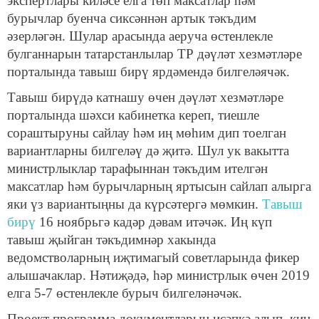
экспертлары киләсе елга төп максатлар һәм
бурычлар буенча сиксәннән артык тәкъдим
әзерләгән. Шулар арасында аеруча өстенлекле
булганнарын татарстанлылар ТР дәүләт хезмәтләре
порталында тавыш бирү ярдәмендә билгеләячәк.
Тавыш бирүдә катнашу өчен дәүләт хезмәтләре
порталында шәхси кабинетка кереп, тиешле
сораштыруны сайлау һәм иң мөһим дип тоелган
вариантларны билгеләү дә җитә. Шул ук вакытта
министрлыклар тарафыннан тәкъдим ителгән
максатлар һәм бурычларның яртысын сайлап алырга
яки үз вариантыңны да күрсәтергә мөмкин.
Тавыш
бирү
16 ноябрьгә кадәр дәвам итәчәк. Иң күп
тавыш җыйган тәкъдимнәр хакында
ведомстволарның иҗтимагый советларында фикер
алышачаклар. Нәтиҗәдә, һәр министрлык өчен 2019
елга 5-7 өстенлекле бурыч билгеләнәчәк.
Проект программа документларын исәпкә алып, киң