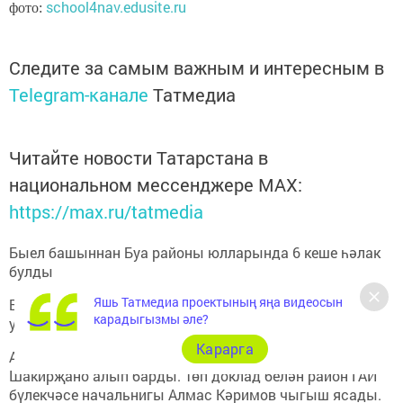
school4nav.edusite.ru
фото:
Следите за самым важным и интересным в
Telegram-канале
Татмедиа
Читайте новости Татарстана в
национальном мессенджере MАХ:
https://max.ru/tatmedia
Быел башыннан Буа районы юлларында 6 кеше һәлак
булды
Яшь Татмедиа проектының яңа видеосын
Буада юл йөрү кагыйдәләрен саклау буенча киңәшмә
карадыгызмы әле?
узды.
Карарга
Аны район башкарма комитеты җитәкчесе Ленар
Шакирҗано алып барды. Төп доклад белән район ГАИ
бүлекчәсе начальнигы Алмас Кәримов чыгыш ясады.