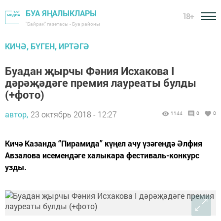
БУА ЯҢАЛЫКЛАРЫ
18+
"Байрак" газетасы - Буа районы
КИЧӘ, БҮГЕН, ИРТӘГӘ
Буадан җырчы Фәния Исхакова I
дәрәҗәдәге премия лауреаты булды
(+фото)
автор,
23 октябрь 2018 - 12:27
1144
0
0
Кичә Казанда “Пирамида” күңел ачу үзәгендә Әлфия
Авзалова исемендәге халыкара фестиваль-конкурс
узды.