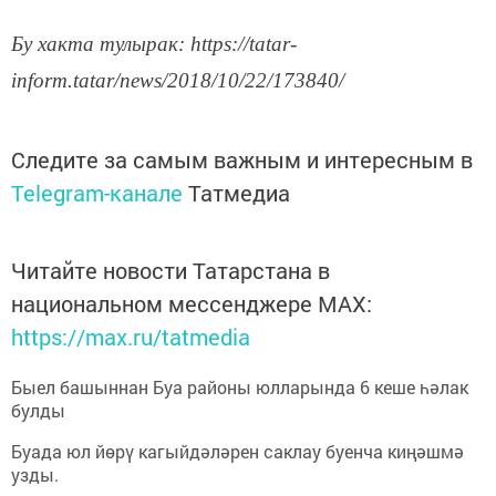
Бу хакта тулырак: https://tatar-
inform.tatar/news/2018/10/22/173840/
Следите за самым важным и интересным в
Telegram-канале
Татмедиа
Читайте новости Татарстана в
национальном мессенджере MАХ:
https://max.ru/tatmedia
Быел башыннан Буа районы юлларында 6 кеше һәлак
булды
Буада юл йөрү кагыйдәләрен саклау буенча киңәшмә
узды.