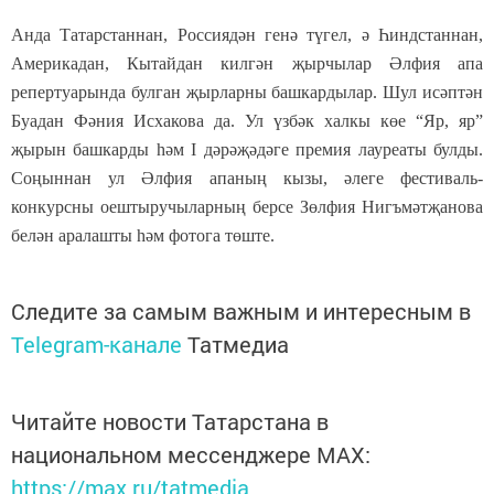
Анда Татарстаннан, Россиядән генә түгел, ә Һиндстаннан,
Америкадан, Кытайдан килгән җырчылар Әлфия апа
репертуарында булган җырларны башкардылар. Шул исәптән
Буадан Фәния Исхакова да. Ул үзбәк халкы көе “Яр, яр”
җырын башкарды һәм I дәрәҗәдәге премия лауреаты булды.
Соңыннан ул Әлфия апаның кызы, әлеге фестиваль-
конкурсны оештыручыларның берсе Зөлфия Нигъмәтҗанова
белән аралашты һәм фотога төште.
Следите за самым важным и интересным в
Telegram-канале
Татмедиа
Читайте новости Татарстана в
национальном мессенджере MАХ:
https://max.ru/tatmedia