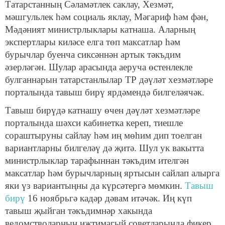
Татарстанның Сәламәтлек саклау, Хезмәт,
мәшгульлек һәм социаль яклау, Мәгариф һәм фән,
Мәдәният министрлыклары катнаша. Аларның
экспертлары киләсе елга төп максатлар һәм
бурычлар буенча сиксәннән артык тәкъдим
әзерләгән. Шулар арасында аеруча өстенлекле
булганнарын татарстанлылар ТР дәүләт хезмәтләре
порталында тавыш бирү ярдәмендә билгеләячәк.
Тавыш бирүдә катнашу өчен дәүләт хезмәтләре
порталында шәхси кабинетка кереп, тиешле
сораштыруны сайлау һәм иң мөһим дип тоелган
вариантларны билгеләү дә җитә. Шул ук вакытта
министрлыклар тарафыннан тәкъдим ителгән
максатлар һәм бурычларның яртысын сайлап алырга
яки үз вариантыңны да күрсәтергә мөмкин.
Тавыш
бирү
16 ноябрьгә кадәр дәвам итәчәк. Иң күп
тавыш җыйган тәкъдимнәр хакында
ведомстволарның иҗтимагый советларында фикер