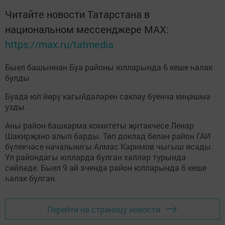
Читайте новости Татарстана в
национальном мессенджере MАХ:
https://max.ru/tatmedia
Быел башыннан Буа районы юлларында 6 кеше һәлак
булды
Буада юл йөрү кагыйдәләрен саклау буенча киңәшмә
узды.
Аны район башкарма комитеты җитәкчесе Ленар
Шакирҗано алып барды. Төп доклад белән район ГАИ
бүлекчәсе начальнигы Алмас Кәримов чыгыш ясады.
Ул райондагы юлларда булган хәлләр турында
сөйләде. Быел 9 ай эчендә район юлларында 6 кеше
һәлак булган.
Перейти на страницу новости