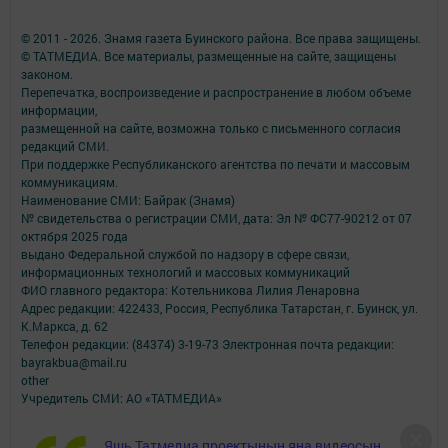
© 2011 - 2026. Знамя газета Буинского района. Все права защищены.
© ТАТМЕДИА. Все материалы, размещенные на сайте, защищены
законом.
Перепечатка, воспроизведение и распространение в любом объеме
информации,
размещенной на сайте, возможна только с письменного согласия
редакций СМИ.
При поддержке Республиканского агентства по печати и массовым
коммуникациям.
Наименование СМИ: Байрак (Знамя)
№ свидетельства о регистрации СМИ, дата: Эл № ФС77-90212 от 07
октября 2025 года
выдано Федеральной службой по надзору в сфере связи,
информационных технологий и массовых коммуникаций
ФИО главного редактора: Котельникова Лилия Ленаровна
Адрес редакции: 422433, Россия, Республика Татарстан, г. Буинск, ул.
К.Маркса, д. 62
Телефон редакции: (84374) 3-19-73 Электронная почта редакции:
bayrakbua@mail.ru
other
Учредитель СМИ: АО «ТАТМЕДИА»
Антикоррупционная политика
Яшь Татмедиа проектының яңа видеосын