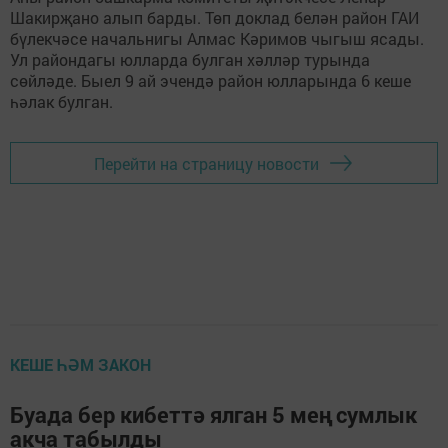
Шакирҗано алып барды. Төп доклад белән район ГАИ
бүлекчәсе начальнигы Алмас Кәримов чыгыш ясады.
Ул райондагы юлларда булган хәлләр турында
сөйләде. Быел 9 ай эчендә район юлларында 6 кеше
һәлак булган.
Перейти на страницу новости
КЕШЕ ҺӘМ ЗАКОН
Буада бер кибеттә ялган 5 мең сумлык
акча табылды