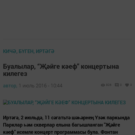
КИЧӘ, БҮГЕН, ИРТӘГӘ
Буалылар, “Җәйге кәеф” концертына
килегез
автор,
1 июль 2016 - 10:44
826
0
0
Иртәгә, 2 июльдә, 11 сәгатьтә шәһәрнең Үзәк паркында
Парклар һәм скверлар елына багышланган "Җәйге
кәеф" исемле концерт программасы була. Фонтан