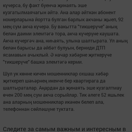
күчерсә, бу факт буенча җинаять эше
кузгатылмаячагын әйтә. Ана алар әйткән абонент
номерларына йортта булган барлык акчаны җыеп, 92
мең сум акча күчерә. Бу вакытта "тикшерүче" аның
белән даими элемтәгә тора, акча күчерүне каушата.
Акча күчергәч ана, ниһаять, улына шалтырата. Ул аның
белән барысы да әйбәт булуын, берниди ДТП
ясамавын ачыклый. Ә начар хәбәрне җиткерүче
"тикшерүче" башка элемтәгә керми.
Шул ук көнне кичен мошенниклар охшаш хәбәр
җиткереп шәһәрнең икенче бер квартирага да
шалтыраталар. Аңардан да җинаять эше кузгалтмау
өчен 200 мең сум акча сорыйлар. Тик әлеге 52 яшьлек
ана аларның мошенниклар икәнен белеп ала,
телефоннан сөйләшүне туктата.
Следите за самым важным и интересным в