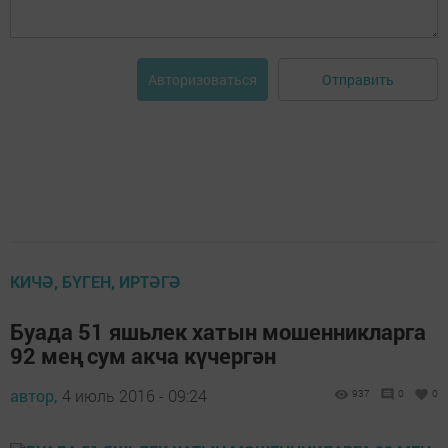
Отправить
Авторизоваться
КИЧӘ, БҮГЕН, ИРТӘГӘ
Буада 51 яшьлек хатын мошенникларга
92 мең сум акча күчергән
автор,
4 июль 2016 - 09:24
937
0
0