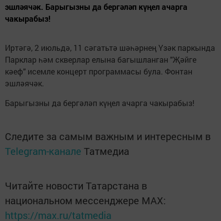
эшләячәк. Барыгызны да бергәләп күңел ачарга
чакырабыз!
Иртәгә, 2 июльдә, 11 сәгатьтә шәһәрнең Үзәк паркында
Парклар һәм скверлар елына багышланган "Җәйге
кәеф" исемле концерт программасы була. Фонтан
эшләячәк.
Барыгызны да бергәләп күңел ачарга чакырабыз!
Следите за самым важным и интересным в
Telegram-канале
Татмедиа
Читайте новости Татарстана в
национальном мессенджере MАХ:
https://max.ru/tatmedia