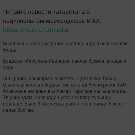
Читайте новости Татарстана в
национальном мессенджере MАХ:
https://max.ru/tatmedia
Быел башыннан Буа районы юлларында 6 кеше һәлак
булды
Буада юл йөрү кагыйдәләрен саклау буенча киңәшмә
узды.
Аны район башкарма комитеты җитәкчесе Ленар
Шакирҗано алып барды. Төп доклад белән район ГАИ
бүлекчәсе начальнигы Алмас Кәримов чыгыш ясады.
Ул райондагы юлларда булган хәлләр турында
сөйләде. Быел 9 ай эчендә район юлларында 6 кеше
һәлак булган.