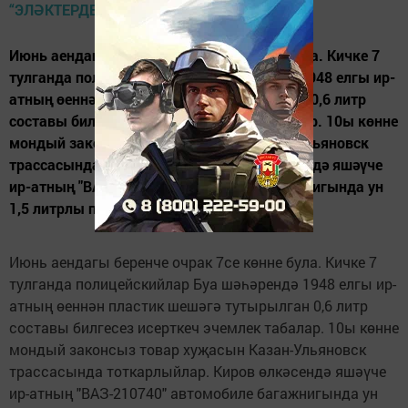
Июнь аендагы беренче очрак 7се көнне була. Кичке 7
тулганда полицейскийлар Буа шәһәрендә 1948 елгы ир-
атның өеннән пластик шешәгә тутырылган 0,6 литр
составы билгесез исерткеч эчемлек табалар. 10ы көнне
мондый законсыз товар хуҗасын Казан-Ульяновск
трассасында тоткарлыйлар. Киров өлкәсендә яшәүче
ир-атның "ВАЗ-210740" автомобиле багажнигында ун
1,5 литрлы пластик шешәдә шулай ук...
Июнь аендагы беренче очрак 7се көнне була. Кичке 7
тулганда полицейскийлар Буа шәһәрендә 1948 елгы ир-
атның өеннән пластик шешәгә тутырылган 0,6 литр
составы билгесез исерткеч эчемлек табалар. 10ы көнне
мондый законсыз товар хуҗасын Казан-Ульяновск
трассасында тоткарлыйлар. Киров өлкәсендә яшәүче
ир-атның "ВАЗ-210740" автомобиле багажнигында ун