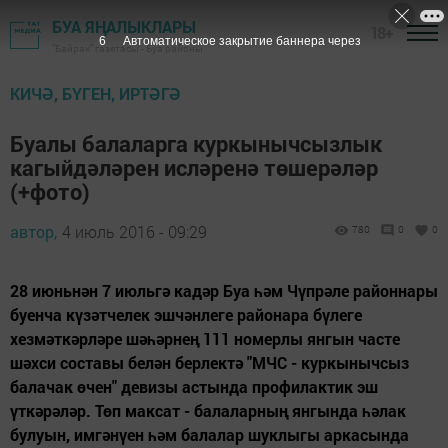
БУА ЯҢАЛЫКЛАРЫ
18+
6
Автоматическое закрытие баннера через
"Байрак" газетасы - Буа районы
КИЧӘ, БҮГЕН, ИРТӘГӘ
Буалы балаларга куркынычсызлык
кагыйдәләрен исләренә төшерәләр
(+фото)
автор,
4 июль 2016 - 09:29
780
0
0
28 июньнән 7 июльгә кадәр Буа һәм Чүпрәле районнары
буенча күзәтчелек эшчәнлеге районара бүлеге
хезмәткәрләре шәһәрнең 111 номерлы янгын часте
шәхси составы белән берлектә "МЧС - куркынычсыз
балачак өчен" девизы астында профилактик эш
үткәрәләр. Төп максат - балаларның янгында һәлак
булуын, имгәнүен һәм балалар шуклыгы аркасында