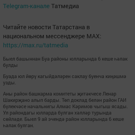
Telegram-канале
Татмедиа
Читайте новости Татарстана в
национальном мессенджере MАХ:
https://max.ru/tatmedia
Быел башыннан Буа районы юлларында 6 кеше һәлак
булды
Буада юл йөрү кагыйдәләрен саклау буенча киңәшмә
узды.
Аны район башкарма комитеты җитәкчесе Ленар
Шакирҗано алып барды. Төп доклад белән район ГАИ
бүлекчәсе начальнигы Алмас Кәримов чыгыш ясады.
Ул райондагы юлларда булган хәлләр турында
сөйләде. Быел 9 ай эчендә район юлларында 6 кеше
һәлак булган.