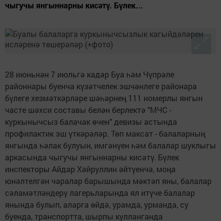
чыгучы янгыннарны кисәтү. Бүлек...
28 июньнән 7 июльгә кадәр Буа һәм Чүпрәле
районнары буенча күзәтчелек эшчәнлеге районара
бүлеге хезмәткәрләре шәһәрнең 111 номерлы янгын
часте шәхси составы белән берлектә "МЧС -
куркынычсыз балачак өчен" девизы астында
профилактик эш үткәрәләр. Төп максат - балаларның
янгында һәлак булуын, имгәнүен һәм балалар шуклыгы
аркасында чыгучы янгыннарны кисәтү. Бүлек
инспекторы Айдар Хәйруллин әйтүенчә, моңа
юнәлтелгән чаралар барышында мәктәп яны, балалар
сәламәтләндерү лагерьларында ял итүче балалар
янында булып, аларга өйдә, урамда, урманда, су
буенда, транспортта, шырпы кулланганда