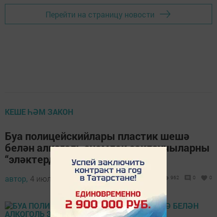
Перейти на страницу новости
КЕШЕ ҺӘМ ЗАКОН
Буа полицейскийлары пластик шешә
белән алкоголь эчемлек саклаучыларны
“эләктерделәр”
автор,
4 июль 2016 - 06:31
962
0
0