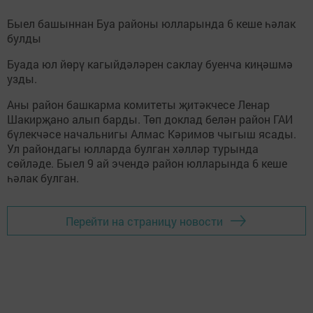
Быел башыннан Буа районы юлларында 6 кеше һәлак
булды
Буада юл йөрү кагыйдәләрен саклау буенча киңәшмә
узды.
Аны район башкарма комитеты җитәкчесе Ленар
Шакирҗано алып барды. Төп доклад белән район ГАИ
бүлекчәсе начальнигы Алмас Кәримов чыгыш ясады.
Ул райондагы юлларда булган хәлләр турында
сөйләде. Быел 9 ай эчендә район юлларында 6 кеше
һәлак булган.
Перейти на страницу новости