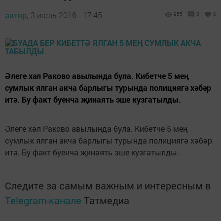
автор,
3 июль 2016 - 17:45
955
0
0
Әлеге хәл Раково авылында була. Кибетче 5 мең
сумлык ялган акча барлыгы турында полициягә хәбәр
итә. Бу факт буенча җинаять эше кузгатылды.
Әлеге хәл Раково авылында була. Кибетче 5 мең
сумлык ялган акча барлыгы турында полициягә хәбәр
итә. Бу факт буенча җинаять эше кузгатылды.
Следите за самым важным и интересным в
Telegram-канале
Татмедиа