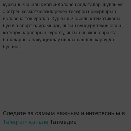
куркынычсызлык кагыйдәләрен аңлаталар, шулай ук
экстрен хезмәтчелекләренең телефон номерларын
исләренә төшерәләр. Куркынычсызлык тематикасы
буенча спорт бәйрәмнәре, янгын сүндерү техникасын,
коткару чараларын күрсәтү, янгын чыккан очракта
балаларны эвакуацияләү планын эшләп карау да
булачак.
Следите за самым важным и интересным в
Telegram-канале
Татмедиа