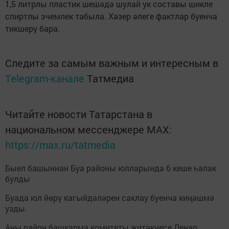
1,5 литрлы пластик шешәдә шулай ук составы шикле
спиртлы эчемлек табыла. Хәзер әлеге фактлар буенча
тикшерү бара.
Следите за самым важным и интересным в
Telegram-канале
Татмедиа
Читайте новости Татарстана в
национальном мессенджере MАХ:
https://max.ru/tatmedia
Быел башыннан Буа районы юлларында 6 кеше һәлак
булды
Буада юл йөрү кагыйдәләрен саклау буенча киңәшмә
узды.
Аны район башкарма комитеты җитәкчесе Ленар