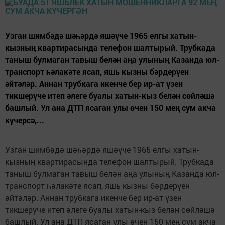
Узган шимбәдә шәһәрдә яшәүче 1965 елгы хатын-
кызның квартирасында телефон шалтырый. Трубкада
таныш булмаган тавыш белән аңа улының Казанда юл-
транспорт һәлакәте ясап, яшь кызны бәрдерүен
әйтәләр. Аннан трубкага икенче бер ир-ат үзен
тикшерүче итеп әлеге буалы хатын-кыз белән сөйләшә
башлый. Ул ана ДТП ясаган улы өчен 150 мең сум акча
күчерсә,...
Узган шимбәдә шәһәрдә яшәүче 1965 елгы хатын-
кызның квартирасында телефон шалтырый. Трубкада
таныш булмаган тавыш белән аңа улының Казанда юл-
транспорт һәлакәте ясап, яшь кызны бәрдерүен
әйтәләр. Аннан трубкага икенче бер ир-ат үзен
тикшерүче итеп әлеге буалы хатын-кыз белән сөйләшә
башлый. Ул ана ДТП ясаган улы өчен 150 мең сум акча