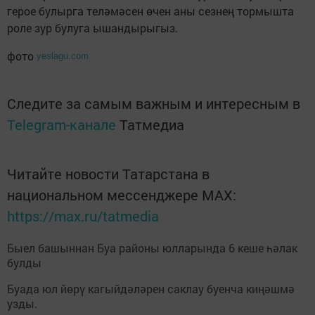
герое булырга теләмәсен өчен аны сезнең тормышта
роле зур булуга ышандырыгыз.
фото
yeslagu.com
Следите за самым важным и интересным в
Telegram-канале
Татмедиа
Читайте новости Татарстана в
национальном мессенджере MАХ:
https://max.ru/tatmedia
Быел башыннан Буа районы юлларында 6 кеше һәлак
булды
Буада юл йөрү кагыйдәләрен саклау буенча киңәшмә
узды.