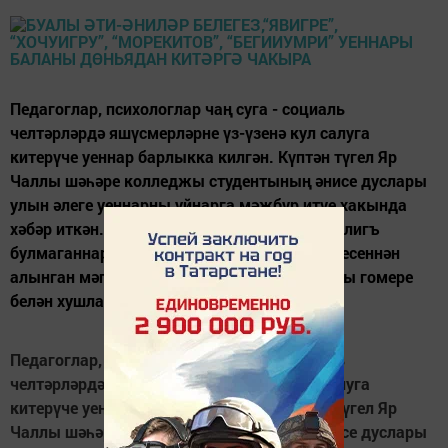
Педагоглар, психологлар чаң суга - социаль
челтәрләрдә яшүсмерләрне үз-үзенә кул салуга
китерүче уеннар барлыкка килгән. Күптән түгел Яр
Чаллы шәһәре колледжы студентының әнисе дуслары
улын әлеге уеннарны уйнарга мәҗбүр итүе хакында
хәбәр иткән. Район эчке эшләр бүлегенең балигъ
булмаганнар эшләре буенча подразде-лениесеннән
алынган мәгълүматларга караганда, баланы гомере
белән хушлашырга мәҗбүр...
Педагоглар, психологлар чаң суга - социаль
челтәрләрдә яшүсмерләрне үз-үзенә кул салуга
китерүче уеннар барлыкка килгән. Күптән түгел Яр
Чаллы шәһәре колледжы студентының әнисе дуслары