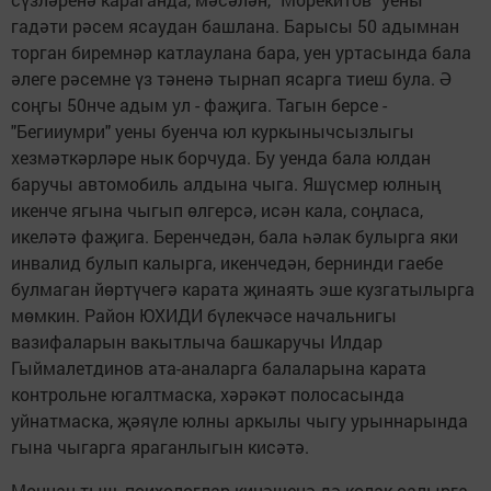
гадәти рәсем ясаудан башлана. Барысы 50 адымнан
торган биремнәр катлаулана бара, уен уртасында бала
әлеге рәсемне үз тәненә тырнап ясарга тиеш була. Ә
соңгы 50нче адым ул - фаҗига. Тагын берсе -
"Бегииумри" уены буенча юл куркынычсызлыгы
хезмәткәрләре нык борчуда. Бу уенда бала юлдан
баручы автомобиль алдына чыга. Яшүсмер юлның
икенче ягына чыгып өлгерсә, исән кала, соңласа,
икеләтә фаҗига. Беренчедән, бала һәлак булырга яки
инвалид булып калырга, икенчедән, бернинди гаебе
булмаган йөртүчегә карата җинаять эше кузгатылырга
мөмкин. Район ЮХИДИ бүлекчәсе начальнигы
вазифаларын вакытлыча башкаручы Илдар
Гыймалетдинов ата-аналарга балаларына карата
контрольне югалтмаска, хәрәкәт полосасында
уйнатмаска, җәяүле юлны аркылы чыгу урыннарында
гына чыгарга яраганлыгын кисәтә.
Моннан тыш, психологлар киңәшенә дә колак салырга