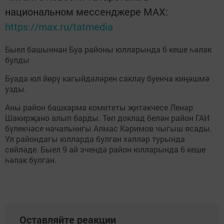
национальном мессенджере MАХ:
https://max.ru/tatmedia
Быел башыннан Буа районы юлларында 6 кеше һәлак
булды
Буада юл йөрү кагыйдәләрен саклау буенча киңәшмә
узды.
Аны район башкарма комитеты җитәкчесе Ленар
Шакирҗано алып барды. Төп доклад белән район ГАИ
бүлекчәсе начальнигы Алмас Кәримов чыгыш ясады.
Ул райондагы юлларда булган хәлләр турында
сөйләде. Быел 9 ай эчендә район юлларында 6 кеше
һәлак булган.
Оставляйте реакции