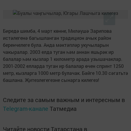
Биредә шимбә, 4 март көнне, Миләүшә Зарипова
истәлегенә багышланган традицион ачык район
беренчелеге була. Анда мәктәпләр укучыларын
чакыралар. 2003 елда туган һәм аннан яшьрәк ир
балалар һәм кызлар 1 километр арада узышачаклар.
2001-2002 елларда туган ир балалар өчен спринт 1250
метр, кызларга 1000 метр булачак. Бәйге 10.30 сәгатьтә
башлана. Җитезлегегезне сынарга килегез!
Следите за самым важным и интересным в
Telegram-канале
Татмедиа
Читайте новости Татарстана в