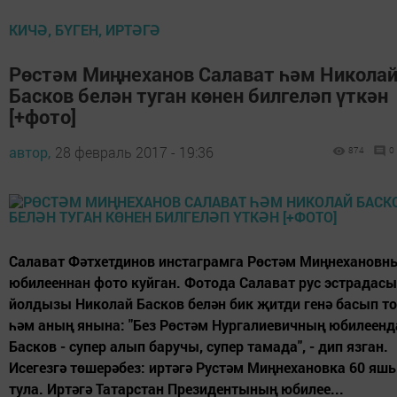
КИЧӘ, БҮГЕН, ИРТӘГӘ
Рөстәм Миңнеханов Салават һәм Никола
Басков белән туган көнен билгеләп үткән
[+фото]
автор,
28 февраль 2017 - 19:36
874
0
Салават Фәтхетдинов инстаграмга Рөстәм Миңнехановн
юбилееннан фото куйган. Фотода Салават рус эстрадасы
йолдызы Николай Басков белән бик җитди генә басып т
һәм аның янына: "Без Рөстәм Нургалиевичның юбилеенд
Басков - супер алып баручы, супер тамада", - дип язган.
Исегезгә төшерәбез: иртәгә Рустәм Миңнехановка 60 яшь
тула. Иртәгә Татарстан Президентының юбилее...