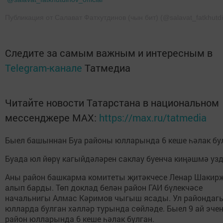
Публикация от Салават Фатхутдинов (чын бит) (@salavat_fatkhutd
Следите за самым важным и интересным в
Telegram-канале
Татмедиа
Читайте новости Татарстана в национальном
мессенджере MАХ:
https://max.ru/tatmedia
Быел башыннан Буа районы юлларында 6 кеше һәлак б
Буада юл йөрү кагыйдәләрен саклау буенча киңәшмә уз
Аны район башкарма комитеты җитәкчесе Ленар Шакир
алып барды. Төп доклад белән район ГАИ бүлекчәсе
начальнигы Алмас Кәримов чыгыш ясады. Ул райондаг
юлларда булган хәлләр турында сөйләде. Быел 9 ай эче
район юлларында 6 кеше һәлак булган.