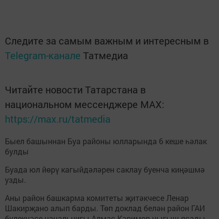
Следите за самым важным и интересным в
Telegram-канале
Татмедиа
Читайте новости Татарстана в
национальном мессенджере MАХ:
https://max.ru/tatmedia
Быел башыннан Буа районы юлларында 6 кеше һәлак
булды
Буада юл йөрү кагыйдәләрен саклау буенча киңәшмә
узды.
Аны район башкарма комитеты җитәкчесе Ленар
Шакирҗано алып барды. Төп доклад белән район ГАИ
бүлекчәсе начальнигы Алмас Кәримов чыгыш ясады.