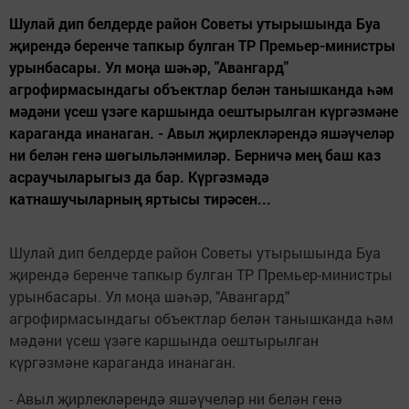
Шулай дип белдерде район Советы утырышында Буа
җирендә беренче тапкыр булган ТР Премьер-министры
урынбасары. Ул моңа шәһәр, "Авангард"
агрофирмасындагы объектлар белән танышканда һәм
мәдәни үсеш үзәге каршында оештырылган күргәзмәне
караганда инанаган. - Авыл җирлекләрендә яшәүчеләр
ни белән генә шөгыльләнмиләр. Берничә мең баш каз
асраучыларыгыз да бар. Күргәзмәдә
катнашучыларның яртысы тирәсен...
Шулай дип белдерде район Советы утырышында Буа
җирендә беренче тапкыр булган ТР Премьер-министры
урынбасары. Ул моңа шәһәр, "Авангард"
агрофирмасындагы объектлар белән танышканда һәм
мәдәни үсеш үзәге каршында оештырылган
күргәзмәне караганда инанаган.
- Авыл җирлекләрендә яшәүчеләр ни белән генә