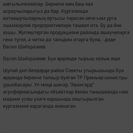
шөгыльләнмиләр. Берничә мең баш каз
асраучыларыгыз да бар. Күргәзмәдә
катнашучыларның яртысы тирәсен кече һәм урта
эшмәкәрлек предприятиеләре тәшкил итә. Бу да бик
яхшы. Җитештергән продукцияне районда яшәүчеләргә
генә түгел, ә читкә дә тәкъдим итәргә була, - диде
Васил Шәйхразиев.
Васил Шәйхразиев: Буа җирендә тырыш халык яши
Шулай дип белдерде район Советы утырышында Буа
җирендә беренче тапкыр булган ТР Премьер-министры
урынбасары. Ул моңа шәһәр, "Авангард"
агрофирмасындагы объектлар белән танышканда һәм
мәдәни үсеш үзәге каршында оештырылган
күргәзмәне караганда инанаган.