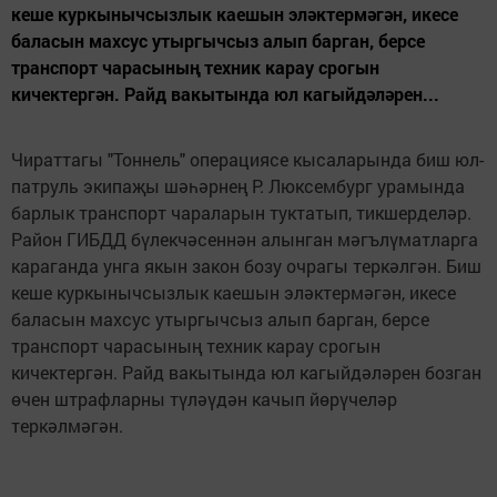
кеше куркынычсызлык каешын эләктермәгән, икесе
баласын махсус утыргычсыз алып барган, берсе
транспорт чарасының техник карау срогын
кичектергән. Райд вакытында юл кагыйдәләрен...
Чираттагы "Тоннель" операциясе кысаларында биш юл-
патруль экипаҗы шәһәрнең Р. Люксембург урамында
барлык транспорт чараларын туктатып, тикшерделәр.
Район ГИБДД бүлекчәсеннән алынган мәгълүматларга
караганда унга якын закон бозу очрагы теркәлгән. Биш
кеше куркынычсызлык каешын эләктермәгән, икесе
баласын махсус утыргычсыз алып барган, берсе
транспорт чарасының техник карау срогын
кичектергән. Райд вакытында юл кагыйдәләрен бозган
өчен штрафларны түләүдән качып йөрүчеләр
теркәлмәгән.