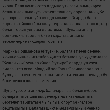
кирәк. Бала компьютер алдына утыргач, аның нәрсә
белән шөгыльләнүен кат-кат тикшерү сорала. Аның бу
уеннарны качып уйнавы да мөмкин. Әгәр дә бала
һәрвакыт йоклыйсы килүе турында зарланса, аның таң
белән торып уйнавы да ихтимал. Шуңа да аның
социаль челтәрдәге битен карагыз, андагы
төркемнәрне тикшереп торыгыз.
Марина Лошманова әйтүенчә, балага әти-әнисеннән,
якыннарыннан игътибар җитеп бетмәсә, ул күңелендәге
"бушлыкны" уеннар уйнап "тутыра", аларда ул үзен
лидер итеп сизә. Мондый хәл "авыр" гаиләләрдә генә
була дигән сүз түгел, яхшы тәэмин ителгәннәренә дә бу
бәхетсезлек килергә мөмкин.
Шуңа күрә, әти-әниләр, балаларыгыз белән күбрәк
булырга тырышыгыз, уеннарында катнашыгыз,
бергәләп табигатькә чыгыгыз, спорт бәйгеләре
оештырыгыз. Балагыз шикле һәм куркыныч уеннар