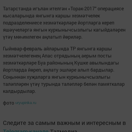
Татарстанда игълан ителгән «Торак-2017" операциясе
кысаларында янгынга каршы хезмәтчелек
подразделениесе хезмәткәрләре йортларга кереп
яшәүчеләргә янгын куркынычсызлыгы кагыйдәләрен
үтәү мөһимлеген аңлатып йөриләр.
Гыйнвар-февраль айларында ТР янгынга каршы
хезмәтчелегенең Апас отрядының аерым посты
хезмәткәрләре Буа районының Күшке авылындагы
йортларда йөреп, аңлату эшләре алып бардылар.
Соңыннан хуҗаларга янгын куркынычсызлыгы
таләпләрен үтәү турында таләпләр белән памяткалар
калдырдылар.
фото
uryupinka.ru
Следите за самым важным и интересным в
Telegram-канале
Татмедиа