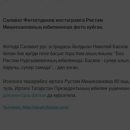
Салават Фәтхетдинов инстаграмга Рөстәм
Миңнехановның юбилееннан фото куйган.
Фотода Салават рус эстрадасы йолдызы Николай Басков
белән бик җитди генә басып тора һәм аның янына: "Без
Рөстәм Нургалиевичның юбилеенда. Басков - супер алып
баручы, супер тамада", - дип язган.
Исегезгә төшерәбез: иртәгә Рустәм Миңнехановка 60 яшь
тула. Иртәгә Татарстан Президентының юбилее уңаеннан
документаль фильм
да күрсәтелә.
Чыганак: http://shahrikazan.com