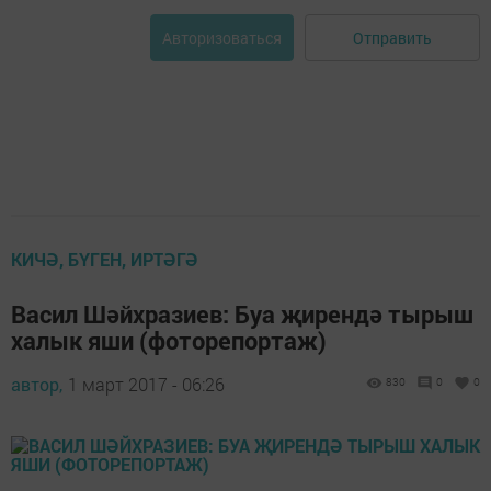
Отправить
Авторизоваться
КИЧӘ, БҮГЕН, ИРТӘГӘ
Васил Шәйхразиев: Буа җирендә тырыш
халык яши (фоторепортаж)
автор,
1 март 2017 - 06:26
830
0
0