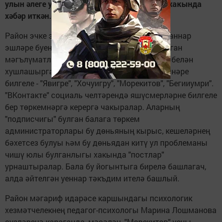
улын әлеге уеннарны уйнарга мәҗбүр итүе хакында
хәбәр иткән.
Район эчке эшләр бүлегенең балигъ булмаганнар
эшләре буенча подразде-лениесеннән алынган
мәгълүматларга караганда, баланы гомере белән
хушлашырга мәҗбүр итүче уеннарның исемнәре
билгеле - "Явигре", "Хочуигру", "Морекитов", "Бегииумри".
"ВКонтакте" социаль челтәрендә яшүсмерләрне билгеле
бер төркемнәргә керергә чакыралар. Аларның
"подписчигы" булган балага төркем
администраторлары бу дөньяның кырыс, кешеләрнең
бәхетсез булуы һәм бу дөньядан китү ул проблеманы
чишү юлы булганлыгы хакында "постлар"
урнаштыралар. Бала бу йогынтыга бирелә башлагач,
алда әйтелгән уеннар тәкъдим ителә башлый.
Район мәгариф идарәсе каршындагы психологик
хезмәтчелекнең педагог-психологы Марина Лошманова
сүзләренә караганда, мәсәлән, "Морекитов" уены