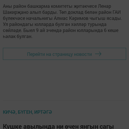
Аны район башкарма комитеты җитәкчесе Ленар
Шакирҗано алып барды. Төп доклад белән район ГАИ
бүлекчәсе начальнигы Алмас Кәримов чыгыш ясады.
Ул райондагы юлларда булган хәлләр турында
сөйләде. Быел 9 ай эчендә район юлларында 6 кеше
һәлак булган.
Перейти на страницу новости
КИЧӘ, БҮГЕН, ИРТӘГӘ
Күшке авылында ни өчен янгын сагы