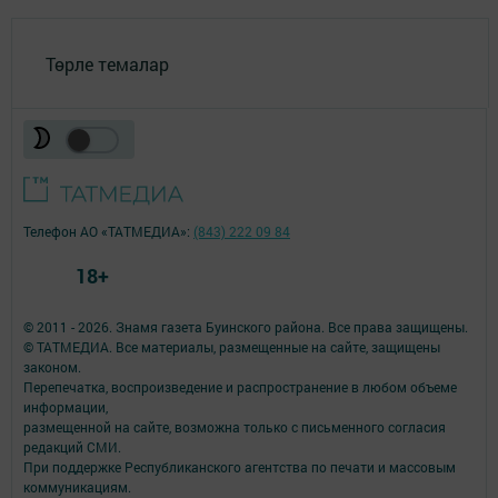
Төрле темалар
Телефон АО «ТАТМЕДИА»:
(843) 222 09 84
18+
© 2011 - 2026. Знамя газета Буинского района. Все права защищены.
© ТАТМЕДИА. Все материалы, размещенные на сайте, защищены
законом.
Перепечатка, воспроизведение и распространение в любом объеме
информации,
размещенной на сайте, возможна только с письменного согласия
редакций СМИ.
При поддержке Республиканского агентства по печати и массовым
коммуникациям.