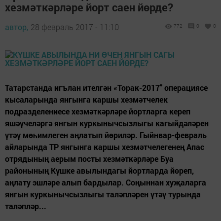
хезмәткәрләре йорт саен йөрде?
автор,
28 февраль 2017 - 11:10
772
0
0
Татарстанда игълан ителгән «Торак-2017" операциясе
кысаларында янгынга каршы хезмәтчелек
подразделениесе хезмәткәрләре йортларга кереп
яшәүчеләргә янгын куркынычсызлыгы кагыйдәләрен
үтәү мөһимлеген аңлатып йөриләр. Гыйнвар-февраль
айларында ТР янгынга каршы хезмәтчелегенең Апас
отрядының аерым посты хезмәткәрләре Буа
районының Күшке авылындагы йортларда йөреп,
аңлату эшләре алып бардылар. Соңыннан хуҗаларга
янгын куркынычсызлыгы таләпләрен үтәү турында
таләпләр...