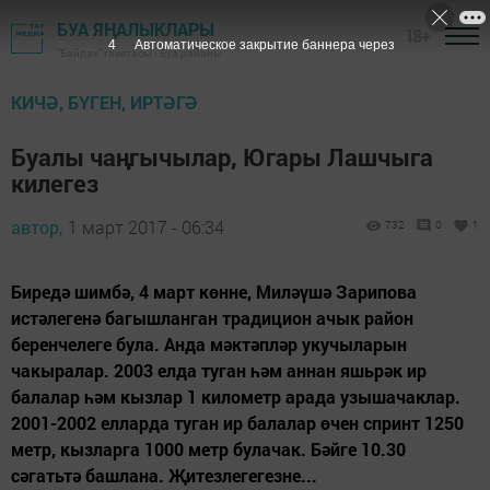
БУА ЯҢАЛЫКЛАРЫ
18+
4
Автоматическое закрытие баннера через
"Байрак" газетасы - Буа районы
КИЧӘ, БҮГЕН, ИРТӘГӘ
Буалы чаңгычылар, Югары Лашчыга
килегез
автор,
1 март 2017 - 06:34
732
0
1
Биредә шимбә, 4 март көнне, Миләүшә Зарипова
истәлегенә багышланган традицион ачык район
беренчелеге була. Анда мәктәпләр укучыларын
чакыралар. 2003 елда туган һәм аннан яшьрәк ир
балалар һәм кызлар 1 километр арада узышачаклар.
2001-2002 елларда туган ир балалар өчен спринт 1250
метр, кызларга 1000 метр булачак. Бәйге 10.30
сәгатьтә башлана. Җитезлегегезне...