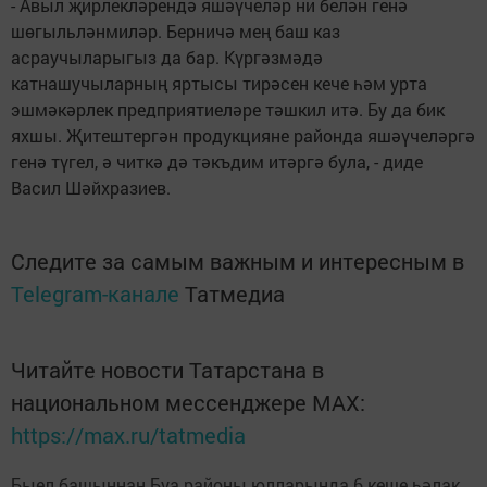
- Авыл җирлекләрендә яшәүчеләр ни белән генә
шөгыльләнмиләр. Берничә мең баш каз
асраучыларыгыз да бар. Күргәзмәдә
катнашучыларның яртысы тирәсен кече һәм урта
эшмәкәрлек предприятиеләре тәшкил итә. Бу да бик
яхшы. Җитештергән продукцияне районда яшәүчеләргә
генә түгел, ә читкә дә тәкъдим итәргә була, - диде
Васил Шәйхразиев.
Следите за самым важным и интересным в
Telegram-канале
Татмедиа
Читайте новости Татарстана в
национальном мессенджере MАХ:
https://max.ru/tatmedia
Быел башыннан Буа районы юлларында 6 кеше һәлак