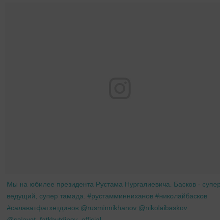
Мы на юбилее президента Рустама Нургалиевича. Басков - супе
ведущий, супер тамада. #рустамминниханов #николайбасков
#салаватфатхетдинов @rusminnikhanov @nikolaibaskov
@salavat_fatkhutdinov_official