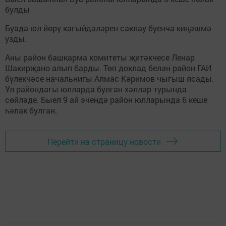
булды
Буада юл йөрү кагыйдәләрен саклау буенча киңәшмә
узды.
Аны район башкарма комитеты җитәкчесе Ленар
Шакирҗано алып барды. Төп доклад белән район ГАИ
бүлекчәсе начальнигы Алмас Кәримов чыгыш ясады.
Ул райондагы юлларда булган хәлләр турында
сөйләде. Быел 9 ай эчендә район юлларында 6 кеше
һәлак булган.
Перейти на страницу новости