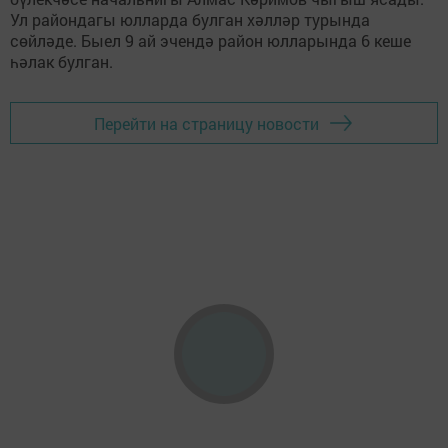
Ул райондагы юлларда булган хәлләр турында
сөйләде. Быел 9 ай эчендә район юлларында 6 кеше
һәлак булган.
Перейти на страницу новости