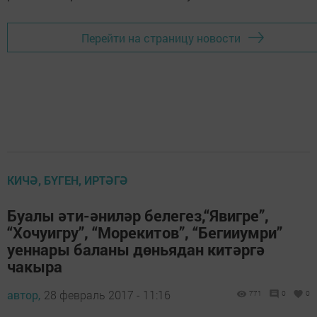
Перейти на страницу новости
КИЧӘ, БҮГЕН, ИРТӘГӘ
Буалы әти-әниләр белегез,“Явигре”,
“Хочуигру”, “Морекитов”, “Бегииумри”
уеннары баланы дөньядан китәргә
чакыра
автор,
28 февраль 2017 - 11:16
771
0
0