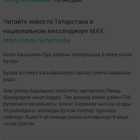
Читайте новости Татарстана в
национальном мессенджере MАХ:
https://max.ru/tatmedia
Быел башыннан Буа районы юлларында 6 кеше һәлак
булды
Буада юл йөрү кагыйдәләрен саклау буенча киңәшмә
узды.
Аны район башкарма комитеты җитәкчесе Ленар
Шакирҗано алып барды. Төп доклад белән район ГАИ
бүлекчәсе начальнигы Алмас Кәримов чыгыш ясады.
Ул райондагы юлларда булган хәлләр турында
сөйләде. Быел 9 ай эчендә район юлларында 6 кеше
һәлак булган.