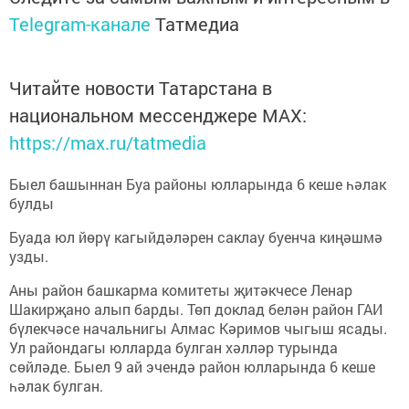
Telegram-канале
Татмедиа
Читайте новости Татарстана в
национальном мессенджере MАХ:
https://max.ru/tatmedia
Быел башыннан Буа районы юлларында 6 кеше һәлак
булды
Буада юл йөрү кагыйдәләрен саклау буенча киңәшмә
узды.
Аны район башкарма комитеты җитәкчесе Ленар
Шакирҗано алып барды. Төп доклад белән район ГАИ
бүлекчәсе начальнигы Алмас Кәримов чыгыш ясады.
Ул райондагы юлларда булган хәлләр турында
сөйләде. Быел 9 ай эчендә район юлларында 6 кеше
һәлак булган.