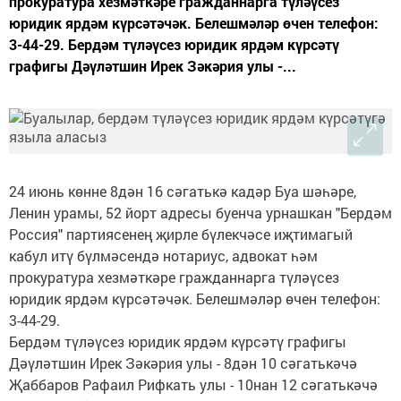
прокуратура хезмәткәре гражданнарга түләүсез
юридик ярдәм күрсәтәчәк. Белешмәләр өчен телефон:
3-44-29. Бердәм түләүсез юридик ярдәм күрсәтү
графигы Дәүләтшин Ирек Зәкәрия улы -...
24 июнь көнне 8дән 16 сәгатькә кадәр Буа шәһәре,
Ленин урамы, 52 йорт адресы буенча урнашкан "Бердәм
Россия" партиясенең җирле бүлекчәсе иҗтимагый
кабул итү бүлмәсендә нотариус, адвокат һәм
прокуратура хезмәткәре гражданнарга түләүсез
юридик ярдәм күрсәтәчәк. Белешмәләр өчен телефон:
3-44-29.
Бердәм түләүсез юридик ярдәм күрсәтү графигы
Дәүләтшин Ирек Зәкәрия улы - 8дән 10 сәгатькәчә
Җаббаров Рафаил Рифкать улы - 10нан 12 сәгатькәчә