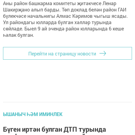
Аны район башкарма комитеты җитәкчесе Ленар
Шакирҗано алып барды. Төп доклад белән район ГАИ
бүлекчәсе начальнигы Алмас Кәримов чыгыш ясады.
Ул райондагы юлларда булган хәлләр турында
сөйләде. Быел 9 ай эчендә район юлларында 6 кеше
һәлак булган.
Перейти на страницу новости
ЫШАНЫЧ ҺӘМ ИМИНЛЕК
Бүген иртән булган ДТП турында