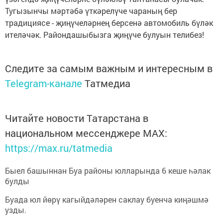
Тугызынчы мәртәбә үткәрелүче чараның бер
традициясе - җиңүчеләрнең берсенә автомобиль бүләк
ителәчәк. Райондашыбызга җиңүче булуын телибез!
Следите за самым важным и интересным в
Telegram-канале
Татмедиа
Читайте новости Татарстана в
национальном мессенджере MАХ:
https://max.ru/tatmedia
Быел башыннан Буа районы юлларында 6 кеше һәлак
булды
Буада юл йөрү кагыйдәләрен саклау буенча киңәшмә
узды.