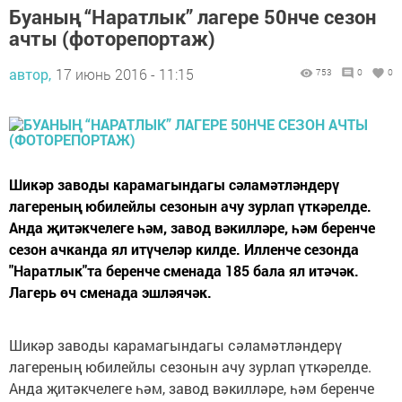
Буаның “Наратлык” лагере 50нче сезон
ачты (фоторепортаж)
автор,
17 июнь 2016 - 11:15
753
0
0
Шикәр заводы карамагындагы сәламәтләндерү
лагереның юбилейлы сезонын ачу зурлап үткәрелде.
Анда җитәкчелеге һәм, завод вәкилләре, һәм беренче
сезон ачканда ял итүчеләр килде. Илленче сезонда
"Наратлык"та беренче сменада 185 бала ял итәчәк.
Лагерь өч сменада эшләячәк.
Шикәр заводы карамагындагы сәламәтләндерү
лагереның юбилейлы сезонын ачу зурлап үткәрелде.
Анда җитәкчелеге һәм, завод вәкилләре, һәм беренче