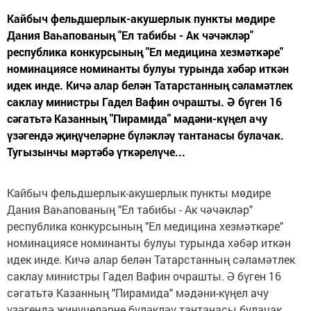
Кайбыч фельдшерлык-акушерлык пункты мөдире
Дания Ваһапованың "Ел табибы - Ак чәчәкләр"
республика конкурсының "Ел медицина хезмәткәре"
номинациясе номинанты булуы турында хәбәр иткән
идек инде. Кичә алар белән Татарстанның сәламәтлек
саклау министры Гадел Вафин очрашты. Ә бүген 16
сәгатьтә Казанның "Пирамида" мәдәни-күңел ачу
үзәгендә җиңүчеләрне бүләкләү тантанасы булачак.
Тугызынчы мәртәбә үткәрелүче...
Кайбыч фельдшерлык-акушерлык пункты мөдире
Дания Ваһапованың "Ел табибы - Ак чәчәкләр"
республика конкурсының "Ел медицина хезмәткәре"
номинациясе номинанты булуы турында хәбәр иткән
идек инде. Кичә алар белән Татарстанның сәламәтлек
саклау министры Гадел Вафин очрашты. Ә бүген 16
сәгатьтә Казанның "Пирамида" мәдәни-күңел ачу
үзәгендә җиңүчеләрне бүләкләү тантанасы булачак.