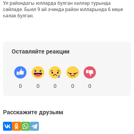
Ул райондагы юлларда булган хәлләр турында
сөйләде. Быел 9 ай эчендә район юлларында 6 кеше
һәлак булган.
Оставляйте реакции
0
0
0
0
0
Расскажите друзьям