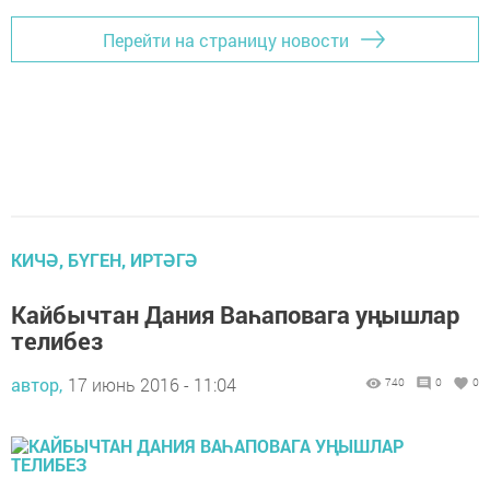
Перейти на страницу новости
КИЧӘ, БҮГЕН, ИРТӘГӘ
Кайбычтан Дания Ваһаповага уңышлар
телибез
автор,
17 июнь 2016 - 11:04
740
0
0