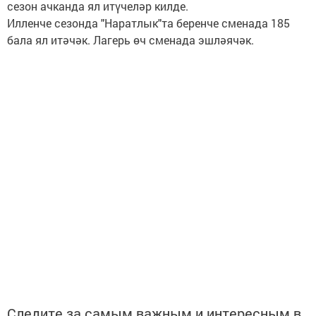
сезон ачканда ял итүчеләр килде.
Илленче сезонда "Наратлык"та беренче сменада 185
бала ял итәчәк. Лагерь өч сменада эшләячәк.
Следите за самым важным и интересным в