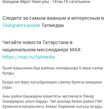
Шәкүров Айрат Наил улы - 14тән 16 сәгатькәчә.
Следите за самым важным и интересным в
Telegram-канале
Татмедиа
Читайте новости Татарстана в
национальном мессенджере MАХ:
https://max.ru/tatmedia
Быел башыннан Буа районы юлларында 6 кеше һәлак
булды
Буада юл йөрү кагыйдәләрен саклау буенча киңәшмә
узды.
Аны район башкарма комитеты җитәкчесе Ленар
Шакирҗано алып барды. Төп доклад белән район ГАИ
бүлекчәсе начальнигы Алмас Кәримов чыгыш ясады.