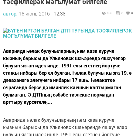
тәсфиллерәк мәгълүмат билгеле
автор,
16 июнь 2016 - 12:38
808
0
0
Авариядә һәлак булучыларның һәм каза күрүче
кызның барысы да Ульяновск шәһәрендә яшәүчеләр
булуын язган идек инде. 1991 елы егетнең йөртүче
стажы нибары бер ел булган. Һәлак булучы кызга 19, ә
дәваханәгә эләгүчегә нибары 17 яшь. Һәлакәткә
очраганда берсе дә иминлек каешын каптырмаган
булмаган. Ә ДТПның сәбәбе тизлекне нормадан
арттыру күрсәтелә,...
Авариядә һәлак булучыларның һәм каза күрүче
кызның барысы да Ульяновск шәһәрендә яшәүчеләр
булуын язган идек инде. 1991 елы егетнең йөртүче