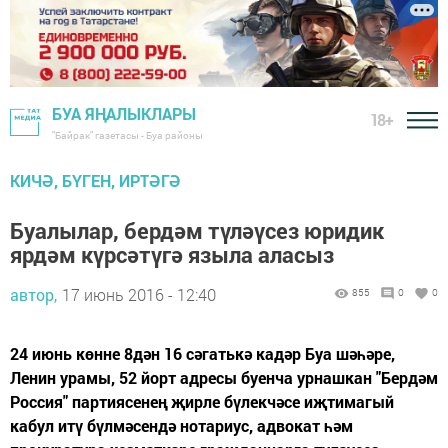
БУА ЯҢАЛЫКЛАРЫ
18+
"Байрак" газетасы - Буа районы
КИЧӘ, БҮГЕН, ИРТӘГӘ
Буалылар, бердәм түләүсез юридик
ярдәм күрсәтүгә языла аласыз
автор,
17 июнь 2016 - 12:40
855
0
0
24 июнь көнне 8дән 16 сәгатькә кадәр Буа шәһәре,
Ленин урамы, 52 йорт адресы буенча урнашкан "Бердәм
Россия" партиясенең җирле бүлекчәсе иҗтимагый
кабул итү бүлмәсендә нотариус, адвокат һәм