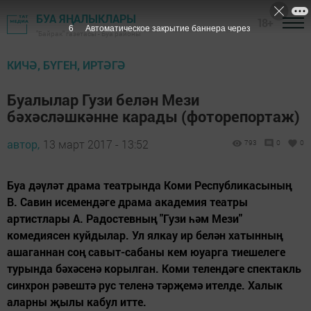
БУА ЯҢАЛЫКЛАРЫ
18+
5
Автоматическое закрытие баннера через
"Байрак" газетасы - Буа районы
КИЧӘ, БҮГЕН, ИРТӘГӘ
Буалылар Гузи белән Мези
бәхәсләшкәнне карады (фоторепортаж)
автор,
13 март 2017 - 13:52
793
0
0
Буа дәүләт драма театрында Коми Республикасының
В. Савин исемендәге драма академия театры
артистлары А. Радостевның "Гузи һәм Мези"
комедиясен куйдылар. Ул ялкау ир белән хатынның
ашаганнан соң савыт-сабаны кем юуарга тиешелеге
турында бәхәсенә корылган. Коми телендәге спектакль
синхрон рәвештә рус теленә тәрҗемә ителде. Халык
аларны җылы кабул итте.