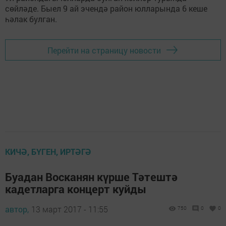
сөйләде. Быел 9 ай эчендә район юлларында 6 кеше
һәлак булган.
Перейти на страницу новости
КИЧӘ, БҮГЕН, ИРТӘГӘ
Буадан Восканян күрше Тәтештә
кадетларга концерт куйды
автор,
13 март 2017 - 11:55
750
0
0