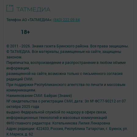
Телефон АО «ТАТМЕДИА»:
(843) 222 09 84
18+
© 2011 - 2026. Знамя газета Буинского района. Все права защищены.
© ТАТМЕДИА. Все материалы, размещенные на сайте, защищены
законом.
Перепечатка, воспроизведение и распространение в любом объеме
информации,
размещенной на сайте, возможна только с письменного согласия
редакций СМИ.
При поддержке Республиканского агентства по печати и массовым
коммуникациям.
Наименование СМИ: Байрак (Знамя)
№ свидетельства о регистрации СМИ, дата: Эл № ФС77-90212 от 07
октября 2025 года
выдано Федеральной службой по надзору в сфере связи,
информационных технологий и массовых коммуникаций
ФИО главного редактора: Котельникова Лилия Ленаровна
Адрес редакции: 422433, Россия, Республика Татарстан, г. Буинск, ул.
К.Маркса, д. 62