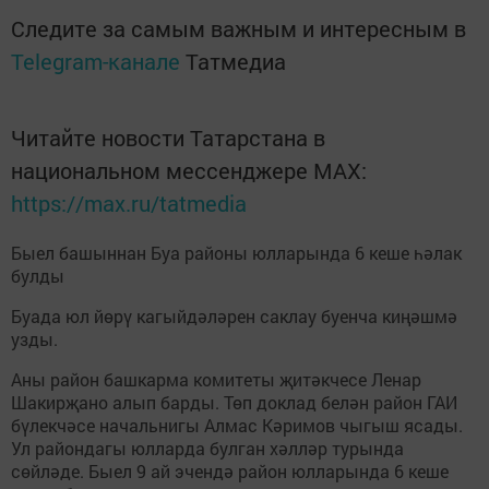
Следите за самым важным и интересным в
Telegram-канале
Татмедиа
Читайте новости Татарстана в
национальном мессенджере MАХ:
https://max.ru/tatmedia
Быел башыннан Буа районы юлларында 6 кеше һәлак
булды
Буада юл йөрү кагыйдәләрен саклау буенча киңәшмә
узды.
Аны район башкарма комитеты җитәкчесе Ленар
Шакирҗано алып барды. Төп доклад белән район ГАИ
бүлекчәсе начальнигы Алмас Кәримов чыгыш ясады.
Ул райондагы юлларда булган хәлләр турында
сөйләде. Быел 9 ай эчендә район юлларында 6 кеше