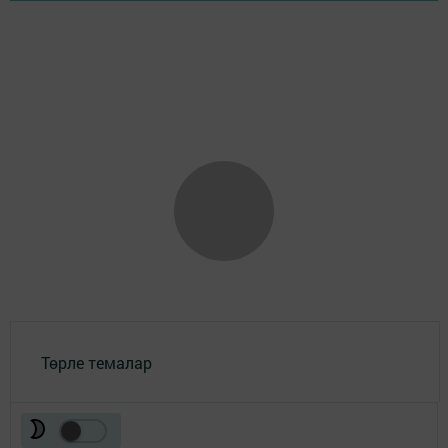
Төрле темалар