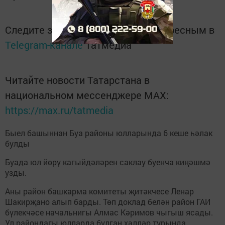
Следите за самым важным и интересным в
Telegram-канале
Татмедиа
Читайте новости Татарстана в
национальном мессенджере MАХ:
https://max.ru/tatmedia
Быел башыннан Буа районы юлларында 6 кеше һәлак
булды
Буада юл йөрү кагыйдәләрен саклау буенча киңәшмә
узды.
Аны район башкарма комитеты җитәкчесе Ленар
Шакирҗано алып барды. Төп доклад белән район ГАИ
бүлекчәсе начальнигы Алмас Кәримов чыгыш ясады.
Ул райондагы юлларда булган хәлләр турында