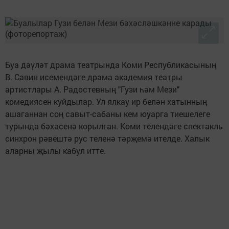
Буа дәүләт драма театрында Коми Республикасының
В. Савин исемендәге драма академия театры
артистлары А. Радостевның "Гузи һәм Мези"
комедиясен куйдылар. Ул ялкау ир белән хатынның
ашаганнан соң савыт-сабаны кем юуарга тиешелеге
турында бәхәсенә корылган. Коми телендәге спектакль
синхрон рәвештә рус теленә тәрҗемә ителде. Халык
аларны җылы кабул итте.