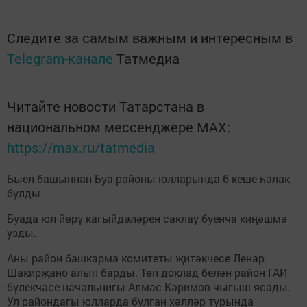
Следите за самым важным и интересным в
Telegram-канале
Татмедиа
Читайте новости Татарстана в
национальном мессенджере MАХ:
https://max.ru/tatmedia
Быел башыннан Буа районы юлларында 6 кеше һәлак
булды
Буада юл йөрү кагыйдәләрен саклау буенча киңәшмә
узды.
Аны район башкарма комитеты җитәкчесе Ленар
Шакирҗано алып барды. Төп доклад белән район ГАИ
бүлекчәсе начальнигы Алмас Кәримов чыгыш ясады.
Ул райондагы юлларда булган хәлләр турында