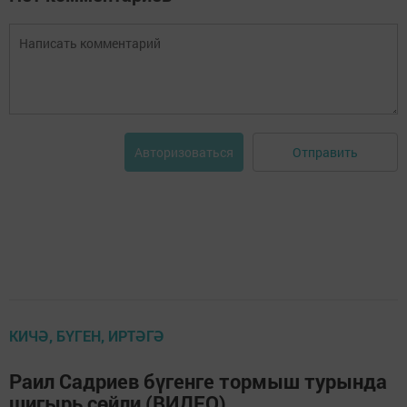
Отправить
Авторизоваться
КИЧӘ, БҮГЕН, ИРТӘГӘ
Раил Садриев бүгенге тормыш турында
шигырь сөйли (ВИДЕО)