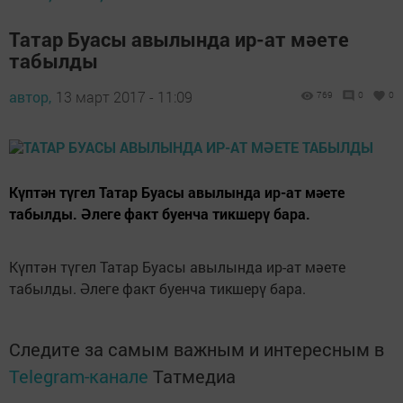
Татар Буасы авылында ир-ат мәете
табылды
автор,
13 март 2017 - 11:09
769
0
0
Күптән түгел Татар Буасы авылында ир-ат мәете
табылды. Әлеге факт буенча тикшерү бара.
Күптән түгел Татар Буасы авылында ир-ат мәете
табылды. Әлеге факт буенча тикшерү бара.
Следите за самым важным и интересным в
Telegram-канале
Татмедиа