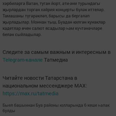
хәрбиләргә Ватан, туган йорт, әти-әни турындагы
җырлардан торган хәйрия концерты бүләк иттеләр.
Тамашаны түгәрәкләп, барысы да бергәләп
җырладылар. Моннан тыш, Буадан килгән кунаклар
кадетлар өчен салют ясадылар һәм күчтәнәчләре
белән сыйладылар.
Следите за самым важным и интересным в
Telegram-канале
Татмедиа
Читайте новости Татарстана в
национальном мессенджере MАХ:
https://max.ru/tatmedia
Быел башыннан Буа районы юлларында 6 кеше һәлак
булды