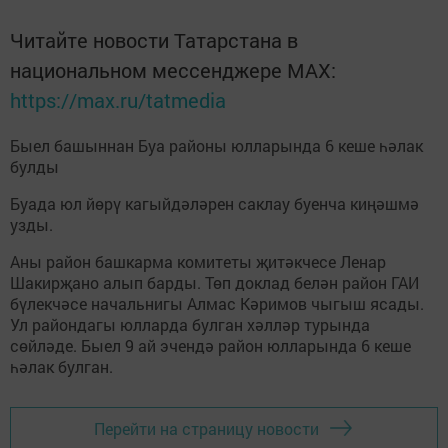
Читайте новости Татарстана в
национальном мессенджере MАХ:
https://max.ru/tatmedia
Быел башыннан Буа районы юлларында 6 кеше һәлак
булды
Буада юл йөрү кагыйдәләрен саклау буенча киңәшмә
узды.
Аны район башкарма комитеты җитәкчесе Ленар
Шакирҗано алып барды. Төп доклад белән район ГАИ
бүлекчәсе начальнигы Алмас Кәримов чыгыш ясады.
Ул райондагы юлларда булган хәлләр турында
сөйләде. Быел 9 ай эчендә район юлларында 6 кеше
һәлак булган.
Перейти на страницу новости