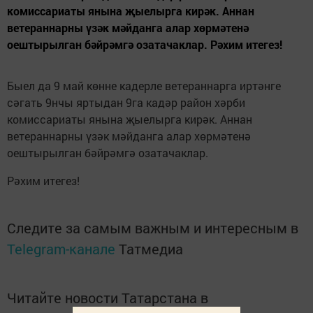
комиссариаты янына җыелырга кирәк. Аннан
ветераннарны үзәк мәйданга алар хөрмәтенә
оештырылган бәйрәмгә озатачаклар. Рәхим итегез!
Быел да 9 май көнне кадерле ветераннарга иртәнге
сәгать 9нчы яртыдан 9га кадәр район хәрби
комиссариаты янына җыелырга кирәк. Аннан
ветераннарны үзәк мәйданга алар хөрмәтенә
оештырылган бәйрәмгә озатачаклар.
Рәхим итегез!
Следите за самым важным и интересным в
Telegram-канале
Татмедиа
Читайте новости Татарстана в