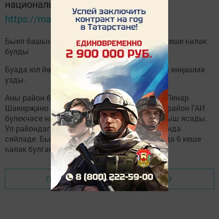
национальном мессенджере MАХ:
https://max.ru/tatmedia
Быел башыннан Буа районы юлларында 6 кеше һәлак
булды
Буада юл йөрү кагыйдәләрен саклау буенча киңәшмә
узды.
Аны район башкарма комитеты җитәкчесе Ленар
Шакирҗано алып барды. Төп доклад белән район ГАИ
бүлекчәсе начальнигы Алмас Кәримов чыгыш ясады.
Ул райондагы юлларда булган хәлләр турында
сөйләде. Быел 9 ай эчендә район юлларында 6 кеше
һәлак булган.
Перейти на страницу новости