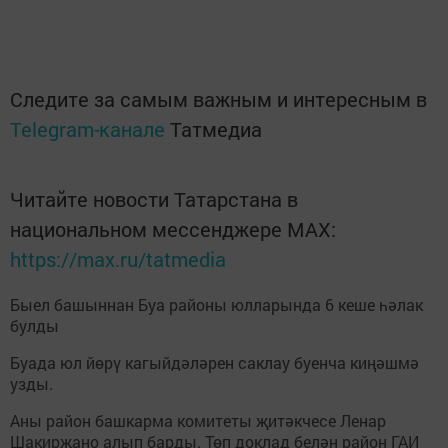
Следите за самым важным и интересным в
Telegram-канале
Татмедиа
Читайте новости Татарстана в
национальном мессенджере MАХ:
https://max.ru/tatmedia
Быел башыннан Буа районы юлларында 6 кеше һәлак
булды
Буада юл йөрү кагыйдәләрен саклау буенча киңәшмә
узды.
Аны район башкарма комитеты җитәкчесе Ленар
Шакирҗано алып барды. Төп доклад белән район ГАИ