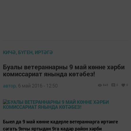
КИЧӘ, БҮГЕН, ИРТӘГӘ
Буалы ветераннарны 9 май көнне хәрби
комиссариат янында көтәбез!
автор,
6 май 2016 - 12:50
845
0
0
Быел да 9 май көнне кадерле ветераннарга иртәнге
сәгать 9нчы яртыдан 9га кадәр район хәрби