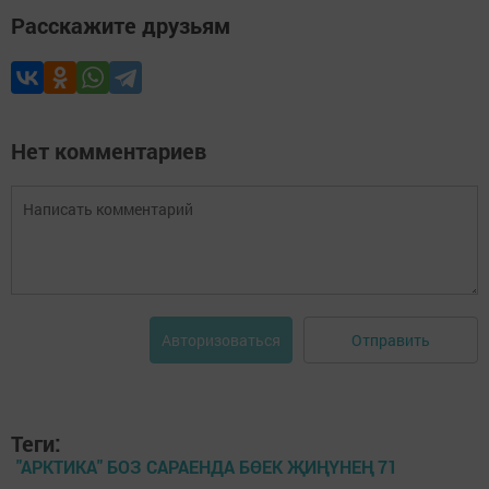
Расскажите друзьям
Нет комментариев
Отправить
Авторизоваться
Теги:
"АРКТИКА" БОЗ САРАЕНДА БӨЕК ҖИҢҮНЕҢ 71