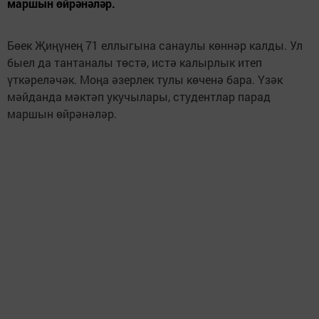
маршын өйрәнәләр.
Бөек Җиңүнең 71 еллыгына санаулы көннәр калды. Ул
быел да тантаналы төстә, истә калырлык итеп
үткәреләчәк. Моңа әзерлек тулы көченә бара. Үзәк
мәйданда мәктәп укучылары, студентлар парад
маршын өйрәнәләр.