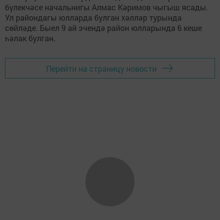
бүлекчәсе начальнигы Алмас Кәримов чыгыш ясады.
Ул райондагы юлларда булган хәлләр турында
сөйләде. Быел 9 ай эчендә район юлларында 6 кеше
һәлак булган.
Перейти на страницу новости