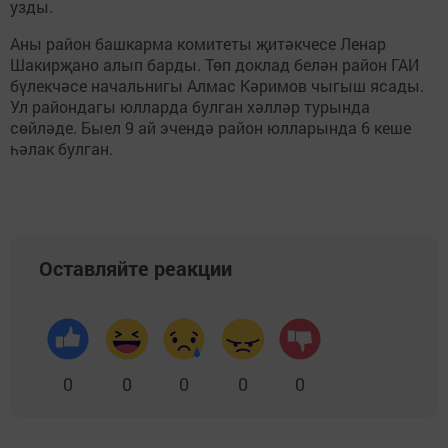
узды.
Аны район башкарма комитеты җитәкчесе Ленар
Шакирҗано алып барды. Төп доклад белән район ГАИ
бүлекчәсе начальнигы Алмас Кәримов чыгыш ясады.
Ул райондагы юлларда булган хәлләр турында
сөйләде. Быел 9 ай эчендә район юлларында 6 кеше
һәлак булган.
Оставляйте реакции
0
0
0
0
0