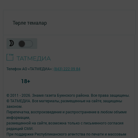
Төрле темалар
Телефон АО «ТАТМЕДИА»:
(843) 222 09 84
18+
© 2011 - 2026. Знамя газета Буинского района. Все права защищены.
© ТАТМЕДИА. Все материалы, размещенные на сайте, защищены
законом.
Перепечатка, воспроизведение и распространение в любом объеме
информации,
размещенной на сайте, возможна только с письменного согласия
редакций СМИ.
При поддержке Республиканского агентства по печати и массовым