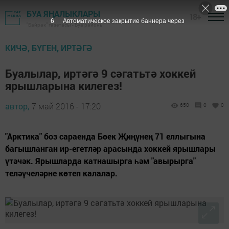
БУА ЯҢАЛЫКЛАРЫ
18+
5
Автоматическое закрытие баннера через
"Байрак" газетасы - Буа районы
КИЧӘ, БҮГЕН, ИРТӘГӘ
Буалылар, иртәгә 9 сәгатьтә хоккей
ярышларына килегез!
автор,
7 май 2016 - 17:20
650
0
0
"Арктика" боз сараенда Бөек Җиңүнең 71 еллыгына
багышланган ир-егетләр арасында хоккей ярышлары
үтәчәк. Ярышларда катнашырга һәм "авырырга"
теләүчеләрне көтеп калалар.