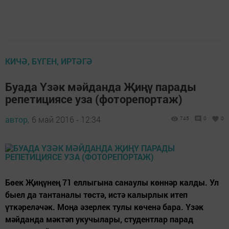
КИЧӘ, БҮГЕН, ИРТӘГӘ
Буада Үзәк мәйданда Җиңү парады
репетициясе уза (фоторепортаж)
автор,
6 май 2016 - 12:34
745
0
0
Бөек Җиңүнең 71 еллыгына санаулы көннәр калды. Ул
быел да тантаналы төстә, истә калырлык итеп
үткәреләчәк. Моңа әзерлек тулы көченә бара. Үзәк
мәйданда мәктәп укучылары, студентлар парад