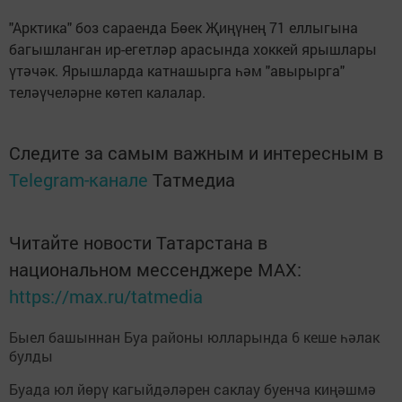
"Арктика" боз сараенда Бөек Җиңүнең 71 еллыгына
багышланган ир-егетләр арасында хоккей ярышлары
үтәчәк. Ярышларда катнашырга һәм "авырырга"
теләүчеләрне көтеп калалар.
Следите за самым важным и интересным в
Telegram-канале
Татмедиа
Читайте новости Татарстана в
национальном мессенджере MАХ:
https://max.ru/tatmedia
Быел башыннан Буа районы юлларында 6 кеше һәлак
булды
Буада юл йөрү кагыйдәләрен саклау буенча киңәшмә