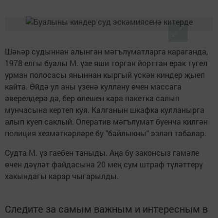
Шәһәр судыннан алынган мәгълүматларга караганда,
1978 елгы буалы М. үзе яши торган йорттан ерак түгел
урман полосасы яныннан кыргый үскән киндер җыеп
кайта. Өйдә ул аны үзенә куллану өчен массага
әверелдерә дә, бер өлешен кара пакетка салып
мунчасына кертеп куя. Калганын шкафка кулланырга
алып куеп саклый. Оператив мәгълүмат буенча килгән
полиция хезмәткәрләре бу "байлыкны" эзләп табалар.
Судта М. үз гаебен таныды. Аңа бу законсыз гамәле
өчен дәүләт файдасына 20 мең сум штраф түләттерү
хакындагы карар чыгарылды.
Следите за самым важным и интересным в