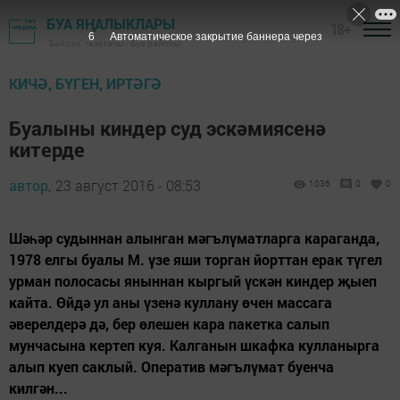
БУА ЯҢАЛЫКЛАРЫ
18+
6
Автоматическое закрытие баннера через
"Байрак" газетасы - Буа районы
КИЧӘ, БҮГЕН, ИРТӘГӘ
Буалыны киндер суд эскәмиясенә
китерде
автор,
23 август 2016 - 08:53
1036
0
0
Шәһәр судыннан алынган мәгълүматларга караганда,
1978 елгы буалы М. үзе яши торган йорттан ерак түгел
урман полосасы яныннан кыргый үскән киндер җыеп
кайта. Өйдә ул аны үзенә куллану өчен массага
әверелдерә дә, бер өлешен кара пакетка салып
мунчасына кертеп куя. Калганын шкафка кулланырга
алып куеп саклый. Оператив мәгълүмат буенча
килгән...