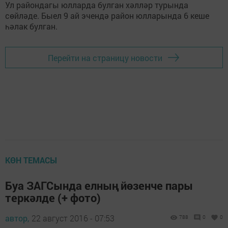
Ул райондагы юлларда булган хәлләр турында
сөйләде. Быел 9 ай эчендә район юлларында 6 кеше
һәлак булган.
Перейти на страницу новости
КӨН ТЕМАСЫ
Буа ЗАГСында елның йөзенче пары
теркәлде (+ фото)
автор,
22 август 2016 - 07:53
788
0
0