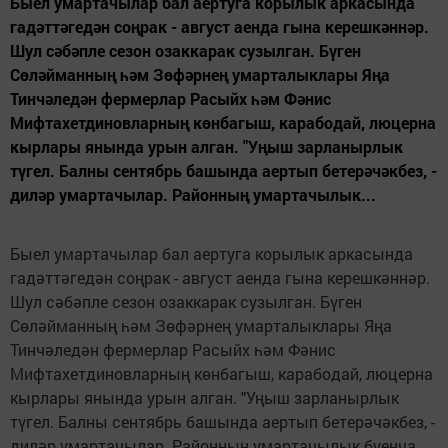
Быел умартачылар бал аертуга корылык аркасында
гадәттәгедән соңрак - август аенда гына керешкәннәр.
Шул сәбәпле сезон озаккарак сузылган. Бүген
Сөләйманның һәм Зөфәрнең умарталыклары Яңа
Тинчәледән фермерлар Расыйх һәм Фәнис
Мифтахетдиновларның көнбагыш, карабодай, люцерна
кырлары янында урын алган. "Уңыш зарланырлык
түгел. Балны сентябрь башында аертып бетерәчәкбез, -
диләр умартачылар. Районның умартачылык...
Быел умартачылар бал аертуга корылык аркасында
гадәттәгедән соңрак - август аенда гына керешкәннәр.
Шул сәбәпле сезон озаккарак сузылган. Бүген
Сөләйманның һәм Зөфәрнең умарталыклары Яңа
Тинчәледән фермерлар Расыйх һәм Фәнис
Мифтахетдиновларның көнбагыш, карабодай, люцерна
кырлары янында урын алган. "Уңыш зарланырлык
түгел. Балны сентябрь башында аертып бетерәчәкбез, -
диләр умартачылар. Районның умартачылык буенча