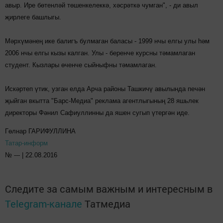
авыр. Ире бөтенләй төшенкелеккә, хәсрәткә чумган", - ди авыл
җирлеге башлыгы.
Мәрхүмәнең ике балигъ булмаган баласы - 1999 нчы елгы улы һәм
2006 нчы елгы кызы калган. Улы - беренче курсны тәмамлаган
студент. Кызлары өченче сыйныфны тәмамлаган.
Искәртеп үтик, узган елда Арча районы Ташкичү авылында печән
җыйган вкытта "Барс-Медиа" реклама агентлыгының 28 яшьлек
директоры Фәнил Сафиуллинны да яшен сугып үтергән иде.
Гөлнар ГАРИФУЛЛИНА
Татар-информ
№ --- | 22.08.2016
Следите за самым важным и интересным в
Telegram-канале
Татмедиа