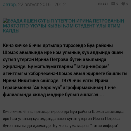
автор,
22 август 2016 - 20:12
881
0
0
Кичә кичке 6 нчы яртылар тирәсендә Буа районы
Шәмәк авылында ире һәм улының күз алдында яшен
сугып үтергән Ирина Петрова бүген авылында
җирләнде. Бу мәгълүматларны "Татар-информ"
агентлыгы хәбәрчесенә-Шәмәк авыл җирлеге башлыгы
Ирина Никитина сөйләде. 1979 нчы елгы Ирина
Герасимовна "Ак Барс Буа" агрофирмасының 1 нче
филиалында склад мөдире булып эшләгән....
Кичә кичке 6 нчы яртылар тирәсендә Буа районы Шәмәк авылында
ире һәм улының күз алдында яшен сугып үтергән Ирина Петрова
бүген авылында җирләнде. Бу мәгълүматларны "Татар-информ"