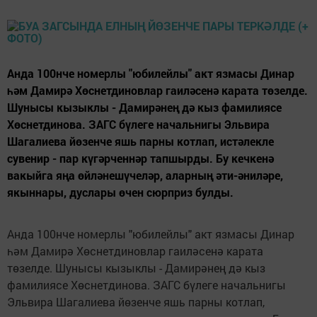
Анда 100нче номерлы "юбилейлы" акт язмасы Динар
һәм Дамирә Хөснетдиновлар гаиләсенә карата төзелде.
Шунысы кызыклы - Дамирәнең дә кыз фамилиясе
Хөснетдинова. ЗАГС бүлеге начальнигы Эльвира
Шагалиева йөзенче яшь парны котлап, истәлекле
сувенир - пар күгәрченнәр тапшырды. Бу кечкенә
вакыйга яңа өйләнешүчеләр, аларның әти-әниләре,
якыннары, дуслары өчен сюрприз булды.
Анда 100нче номерлы "юбилейлы" акт язмасы Динар
һәм Дамирә Хөснетдиновлар гаиләсенә карата
төзелде. Шунысы кызыклы - Дамирәнең дә кыз
фамилиясе Хөснетдинова. ЗАГС бүлеге начальнигы
Эльвира Шагалиева йөзенче яшь парны котлап,