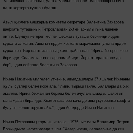
Ул, яшеннән сакланып, улына барлык кәрәзле телефоннарны өйгә
алып кертергә кушкан булган.
Авыл җирлеге башкарма комитеты секретаре Валентина Захарова
шәфкать туташының Петровлардан 2-3 өй аркылы гына яшәвен
әйтте. Шундук йөгереп килгән шәфкать туташы бернинди ярдәм
күрсәтә алмаган. Ашыгыч ярдәм хезмәте мәрхүмәнең улына ярдәм
күрсәткән. Бер сәгатьтән аның хәле җайланган. "Ирина йөгереп кенә
йөри иде. Сәламәтлегенә зарланмый иде. Йортта терлекләре дә
бар", - дип сөйләде Валентина Захарова.
Ирина Никитина билгеләп үткәнчә, авылдашлары 37 яшьлек Иринаны
җылы сүзләр белән искә ала. "Имин, тырыш гаилә. Балалары да бик
акыллы. Ирина беркайчан беркем белән ачуланышмады, шаяртып
кына җавап бирә иде. Хезмәттәшләре кичә дә аның күтәренке кәефтә
булуын, көлеп торуын әйтә", - дип белдерде Ирина Никитина.
Ирина Петрованың тормыш иптәше - 1975 нче елгы Владимир Петров
Борындыкта нефтебазада эшли. "Хәзер иренә, балаларына да бик