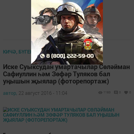
КИЧӘ, БҮГЕН, ИРТӘГӘ
Иске Суыксудан умартачылар Сөләйман
Сафиуллин һәм Зөфәр Туляков бал
уңышын җыялар (фоторепортаж)
автор,
22 август 2016 - 11:04
1183
0
0