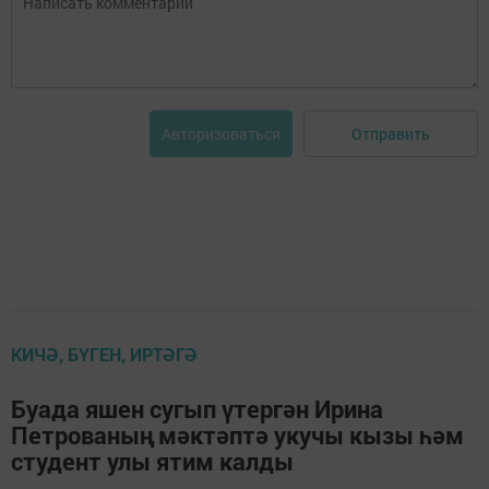
Отправить
Авторизоваться
КИЧӘ, БҮГЕН, ИРТӘГӘ
Буада яшен сугып үтергән Ирина
Петрованың мәктәптә укучы кызы һәм
студент улы ятим калды