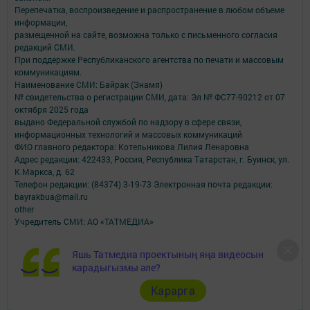
Перепечатка, воспроизведение и распространение в любом объеме
информации,
размещенной на сайте, возможна только с письменного согласия
редакций СМИ.
При поддержке Республиканского агентства по печати и массовым
коммуникациям.
Наименование СМИ: Байрак (Знамя)
№ свидетельства о регистрации СМИ, дата: Эл № ФС77-90212 от 07
октября 2025 года
выдано Федеральной службой по надзору в сфере связи,
информационных технологий и массовых коммуникаций
ФИО главного редактора: Котельникова Лилия Ленаровна
Адрес редакции: 422433, Россия, Республика Татарстан, г. Буинск, ул.
К.Маркса, д. 62
Телефон редакции: (84374) 3-19-73 Электронная почта редакции:
bayrakbua@mail.ru
other
Учредитель СМИ: АО «ТАТМЕДИА»
Антикоррупционная политика
Яшь Татмедиа проектының яңа видеосын
АО «ТАТМЕДИА» использует «cookie»
для персонализации сервисов и
карадыгызмы әле?
удобства пользователей сайтом.
Использование «cookie» можно отменить в настройках браузера.
Карарга
Политика конфиденциальности