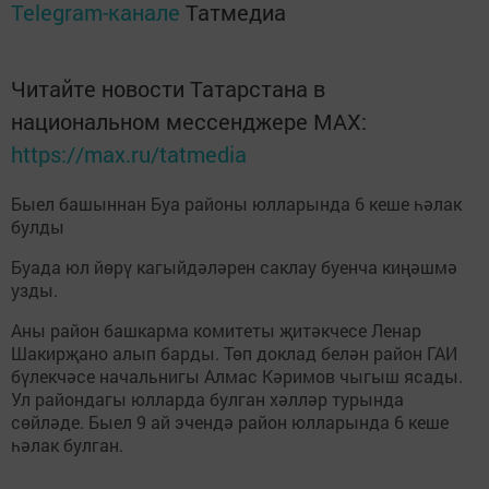
Telegram-канале
Татмедиа
Читайте новости Татарстана в
национальном мессенджере MАХ:
https://max.ru/tatmedia
Быел башыннан Буа районы юлларында 6 кеше һәлак
булды
Буада юл йөрү кагыйдәләрен саклау буенча киңәшмә
узды.
Аны район башкарма комитеты җитәкчесе Ленар
Шакирҗано алып барды. Төп доклад белән район ГАИ
бүлекчәсе начальнигы Алмас Кәримов чыгыш ясады.
Ул райондагы юлларда булган хәлләр турында
сөйләде. Быел 9 ай эчендә район юлларында 6 кеше
һәлак булган.