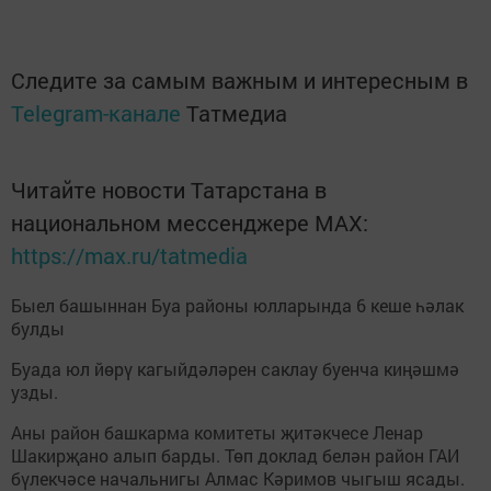
Следите за самым важным и интересным в
Telegram-канале
Татмедиа
Читайте новости Татарстана в
национальном мессенджере MАХ:
https://max.ru/tatmedia
Быел башыннан Буа районы юлларында 6 кеше һәлак
булды
Буада юл йөрү кагыйдәләрен саклау буенча киңәшмә
узды.
Аны район башкарма комитеты җитәкчесе Ленар
Шакирҗано алып барды. Төп доклад белән район ГАИ
бүлекчәсе начальнигы Алмас Кәримов чыгыш ясады.