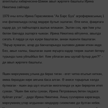
агентлыгы хәбәрчесенә-Шәмәк авыл җирлеге башлыгы Ирина
Никитина сөйләде.
1979 нчы елгы Ирина Герасимовна "Ак Барс Буа" агрофирмасының 1
нче филиалында склад мөдире булып эшләгән. Әле кичә, фаҗигагә
кадәр дә, ул пайчыларга ашлык өләшкән. Эштән соң, ире һәм улы
белән бакчада эшләргә чыккан. Ирина Никитина әйтүенчә, авылда
сәгать 4 ләрдә үк күк күкри башлаган, аннан яшенли башлаган.
"Яңгыр яумагач, алар да бакчаларында эшләвен дәвам иткән инде.
Без, авыл халкы, башлаган эшне яңгырга кадәр тизрәк эшләп бетерү
турында гына уйлыйбыз бит. Кем уйлаган аны шулай булыр дип?!" -
ди авыл җирлеге башлыгы.
Яшен мәрхүмәнең улына да бераз тигән - егет читкә егылып киткән,
әмма бераздан кире аягына баса алган. Ә әнисе торырлык хәлдә
булмаган - яшен аңа шул егылган мизгелендә үк җан бирерлек итеп
суккан. "Яшен бик каты суккан, Ирина Петрованың бөтен гәүдәсе
буйлап узган", - диде Ирина Никитина. Аның сүзләренә караганда,
мәрхүмәнең үләр алдыннан ниндидер сиземләве дә булган кебек.