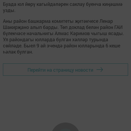
Буада юл йөрү кагыйдәләрен саклау буенча киңәшмә
узды.
Аны район башкарма комитеты җитәкчесе Ленар
Шакирҗано алып барды. Төп доклад белән район ГАИ
бүлекчәсе начальнигы Алмас Кәримов чыгыш ясады.
Ул райондагы юлларда булган хәлләр турында
сөйләде. Быел 9 ай эчендә район юлларында 6 кеше
һәлак булган.
Перейти на страницу новости