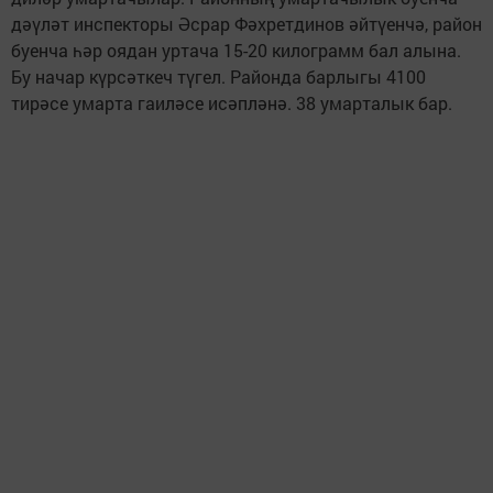
дәүләт инспекторы Әсрар Фәхретдинов әйтүенчә, район
буенча һәр оядан уртача 15-20 килограмм бал алына.
Бу начар күрсәткеч түгел. Районда барлыгы 4100
тирәсе умарта гаиләсе исәпләнә. 38 умарталык бар.