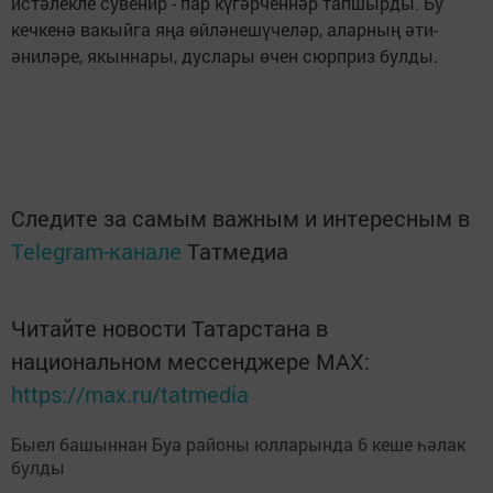
истәлекле сувенир - пар күгәрченнәр тапшырды. Бу
кечкенә вакыйга яңа өйләнешүчеләр, аларның әти-
әниләре, якыннары, дуслары өчен сюрприз булды.
Следите за самым важным и интересным в
Telegram-канале
Татмедиа
Читайте новости Татарстана в
национальном мессенджере MАХ:
https://max.ru/tatmedia
Быел башыннан Буа районы юлларында 6 кеше һәлак
булды