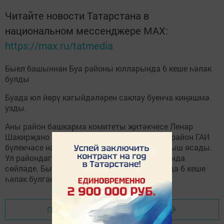
Читайте новости Татарстана в
национальном мессенджере MАХ:
https://max.ru/tatmedia
Быел башыннан Буа районы юлларында 6 кеше һәлак
булды
Буада юл йөрү кагыйдәләрен саклау буенча киңәшмә
узды.
Аны район башкарма комитеты җитәкчесе Ленар
Шакирҗано алып барды. Төп доклад белән район ГАИ
бүлекчәсе начальнигы Алмас Кәримов чыгыш ясады.
Ул райондагы юлларда булган хәлләр турында
сөйләде. Быел 9 ай эчендә район юлларында 6 кеше
һәлак булган.
Перейти на страницу новости