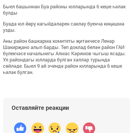
Быел башыннан Буа районы юлларында 6 кеше һәлак
булды
Буада юл йөрү кагыйдәләрен саклау буенча киңәшмә
узды.
Аны район башкарма комитеты җитәкчесе Ленар
Шакирҗано алып барды. Төп доклад белән район ГАИ
бүлекчәсе начальнигы Алмас Кәримов чыгыш ясады.
Ул райондагы юлларда булган хәлләр турында
сөйләде. Быел 9 ай эчендә район юлларында 6 кеше
һәлак булган.
Оставляйте реакции