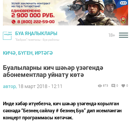
БУА ЯҢАЛЫКЛАРЫ
18+
"Байрак" газетасы - Буа районы
КИЧӘ, БҮГЕН, ИРТӘГӘ
Буалыларны кич шәһәр үзәгендә
абонементлар уйнату көтә
автор,
18 март 2018 - 12:11
873
0
0
Инде хәбәр итүебезчә, кич шәһәр үзәгендә корылган
сәхнәдә “Безнең сайлау # безнең Буа” дип исемләнгән
концерт программасы көтәчәк.