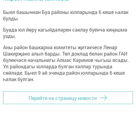
Быел башыннан Буа районы юлларында 6 кеше һәлак
булды
Буада юл йөрү кагыйдәләрен саклау буенча киңәшмә
узды.
Аны район башкарма комитеты җитәкчесе Ленар
Шакирҗано алып барды. Төп доклад белән район ГАИ
бүлекчәсе начальнигы Алмас Кәримов чыгыш ясады.
Ул райондагы юлларда булган хәлләр турында
сөйләде. Быел 9 ай эчендә район юлларында 6 кеше
һәлак булган.
Перейти на страницу новости