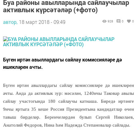
Буа районы авылларында сайлаучылар
активлык күрсәтәләр (+фото)
автор,
18 март 2018 - 09:49
928
0
0
Бүген иртән авыллардагы сайлау комиссияләре дә
ишекләрен ачты.
Б
үген иртән авыллардагы сайлау комиссияләре дә ишекләрен
ачты. Анда да активлык зур: мәсәлән, 1240нчы Таковар авылы
сайлау участогында 180 сайлаучы катнаша. Биредә иртәнге
9нчы яртыга 35 кеше Россия Президентына кандидатлар өчен
тавыш бирделәр. Беренчеләрдән булып Сергей Николаев,
Анатолий Федоров, Нина һәм Надежда Степановалар сайлады.