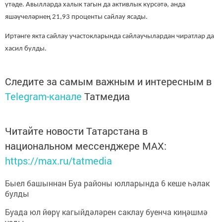
үтәде.
Авылларда халык тагын да активлык күрсәтә, анда
яшәүчеләрнең 21,93 проценты сайлау ясады.
Иртәнге якта сайлау участокларында сайлаучылардан чиратлар да
хасил булды.
Следите за самым важным и интересным в
Telegram-канале
Татмедиа
Читайте новости Татарстана в
национальном мессенджере MАХ:
https://max.ru/tatmedia
Быел башыннан Буа районы юлларында 6 кеше һәлак
булды
Буада юл йөрү кагыйдәләрен саклау буенча киңәшмә