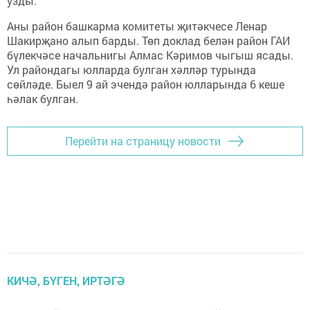
узды.
Аны район башкарма комитеты җитәкчесе Ленар
Шакирҗано алып барды. Төп доклад белән район ГАИ
бүлекчәсе начальнигы Алмас Кәримов чыгыш ясады.
Ул райондагы юлларда булган хәлләр турында
сөйләде. Быел 9 ай эчендә район юлларында 6 кеше
һәлак булган.
Перейти на страницу новости
КИЧӘ, БҮГЕН, ИРТӘГӘ