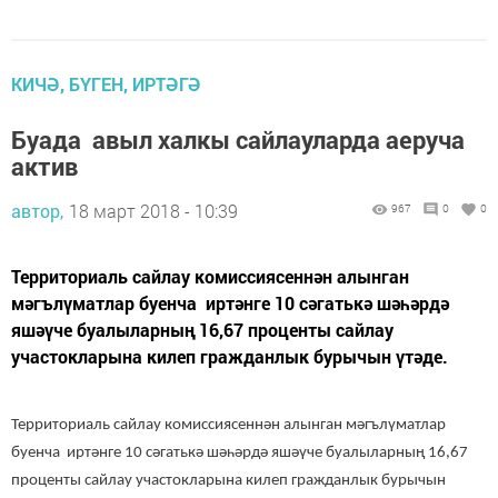
КИЧӘ, БҮГЕН, ИРТӘГӘ
Буада авыл халкы сайлауларда аеруча
актив
автор,
18 март 2018 - 10:39
967
0
0
Территориаль сайлау комиссиясеннән алынган
мәгълүматлар буенча иртәнге 10 сәгатькә шәһәрдә
яшәүче буалыларның 16,67 проценты сайлау
участокларына килеп гражданлык бурычын үтәде.
Территориаль сайлау комиссиясеннән алынган мәгълүматлар
буенча иртәнге 10 сәгатькә шәһәрдә яшәүче буалыларның 16,67
проценты сайлау участокларына килеп гражданлык бурычын