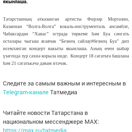
якынлаша.
Татарстанның атказанган артисты Фирзәр Мортазин,
Казаннан “Волга-Волга” вокаль-инструменталь ансамбле,
Чабаксардан “Хавас” эстрада төркеме һәм Буа сәнгать
осталары чыгыш ясаячак “Безнең сайлау#безнең Буа” дип
исемләнгән концерт вакыты якынлаша. Аның өчен шәһәр
үзәгендә зур сәхнә корыла инде. Концерт 18 сәгатьтә башлана
һәм 21 сәгатькәчә дәвам итәчәк.
Следите за самым важным и интересным в
Telegram-канале
Татмедиа
Читайте новости Татарстана в
национальном мессенджере MАХ:
https://max.ru/tatmedia