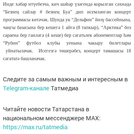
Инде хәбәр итүебезчә, кич шәһәр үзәгендә корылган сәхнәдә
“Безнең сайлау # безнең Буа” дип исемләнгән концерт
программасы көтәчәк. Шунда ук “Дельфин” йөзү бассейнына,
чаңгы базасына бер кешегә 1 айга (8 тапкыр), “Арктика” боз
сараена бер гаиләгә (4 кеше) бер сәгатьлек абонементлар һәм
“Рубин” футбол клубы уенына чакыру билетлары
уйнатылачак. Исегезгә төшерәбез, концерт тамашасы 18
сәгатьтә башланачак.
Следите за самым важным и интересным в
Telegram-канале
Татмедиа
Читайте новости Татарстана в
национальном мессенджере MАХ:
https://max.ru/tatmedia