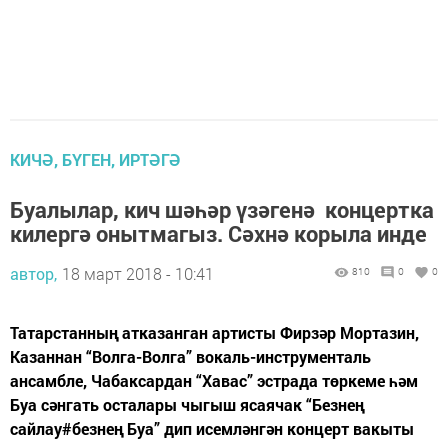
КИЧӘ, БҮГЕН, ИРТӘГӘ
Буалылар, кич шәһәр үзәгенә концертка
килергә онытмагыз. Сәхнә корыла инде
автор,
18 март 2018 - 10:41
810
0
0
Татарстанның атказанган артисты Фирзәр Мортазин,
Казаннан “Волга-Волга” вокаль-инструменталь
ансамбле, Чабаксардан “Хавас” эстрада төркеме һәм
Буа сәнгать осталары чыгыш ясаячак “Безнең
сайлау#безнең Буа” дип исемләнгән концерт вакыты