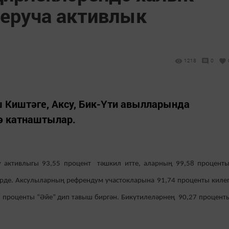
еруча активлык
1218
0
Киштәге, Аксу, Бик-Үти авылларында
ә катнаштылар.
 активлыгы 93,55 процент тәшкил итте, аларның 99,58 процент
ирде. Аксулыларның рефрендум участокларына 91,74 проценты киле
 проценты “Әйе” дип тавыш биргән. Бикүтилеләрнең 90,27 процент