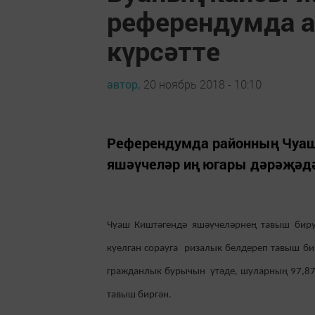
референдумда а
күрсәтте
автор,
20 ноябрь 2018 - 10:10
Референдумда районның Чуаш 
яшәүчеләр иң югары дәрәҗәд
Чуаш Киштәгендә яшәүчеләрнең тавыш бирү
куелган сорауга ризалык белдереп тавыш б
гражданлык бурычын үтәде, шуларның 97,87
тавыш биргән.