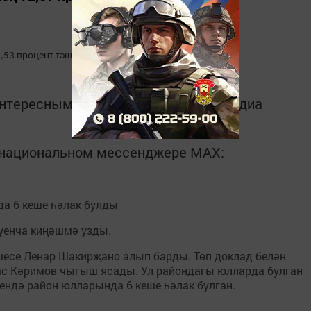
,53 процент тәшкил итте.
интересным в
Telegram-канале
Татмедиа
в национальном мессенджере MАХ:
а 6 кеше һәлак булды
уенча киңәшмә узды.
есе Ленар Шакирҗано алып барды. Төп доклад белән
ас Кәримов чыгыш ясады. Ул райондагы юлларда булган
чендә район юлларында 6 кеше һәлак булган.