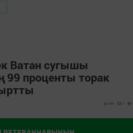
ек Ватан сугышы
 99 проценты торак
шыртты
888
0