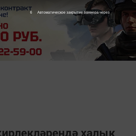
5
Автоматическое закрытие баннера через
ирлекләрендә халык