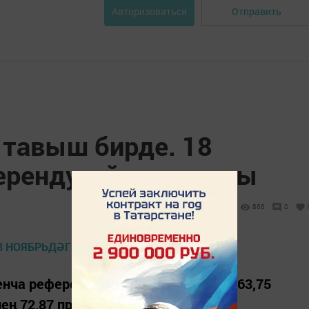
Отправить
Авторизоваться
 тавыш бирде. 18
ерендум йомгаклары
866
0
уенча референдумда шәһәрлеләрнең 63,75
ең 72,87 проценты тавыш бирде.