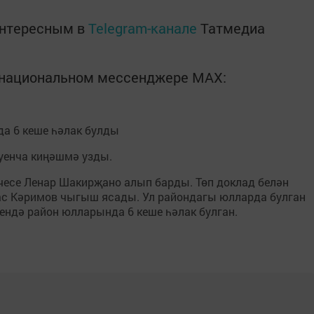
интересным в
Telegram-канале
Татмедиа
в национальном мессенджере MАХ:
а 6 кеше һәлак булды
уенча киңәшмә узды.
есе Ленар Шакирҗано алып барды. Төп доклад белән
ас Кәримов чыгыш ясады. Ул райондагы юлларда булган
чендә район юлларында 6 кеше һәлак булган.