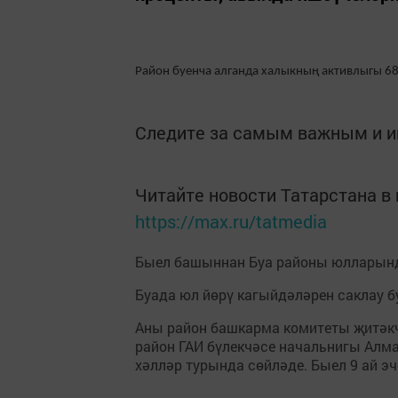
Район буенча алганда халыкның активлыгы 68
Следите за самым важным и 
Читайте новости Татарстана 
https://max.ru/tatmedia
Быел башыннан Буа районы юлларынд
Буада юл йөрү кагыйдәләрен саклау б
Аны район башкарма комитеты җитәкч
район ГАИ бүлекчәсе начальнигы Алм
хәлләр турында сөйләде. Быел 9 ай э