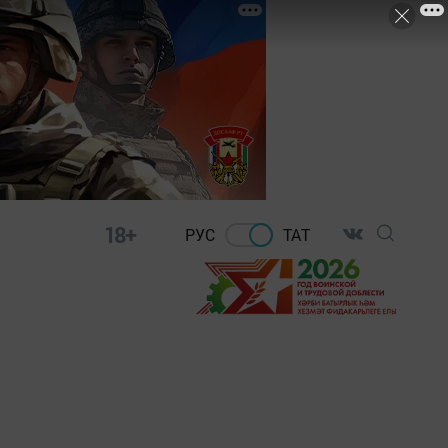
18+
РУС
ТАТ