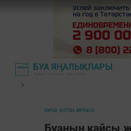
БУА ЯҢАЛЫКЛАРЫ
"Байрак" газетасы - Буа районы
КИЧӘ, БҮГЕН, ИРТӘГӘ
Буаның кайсы җ