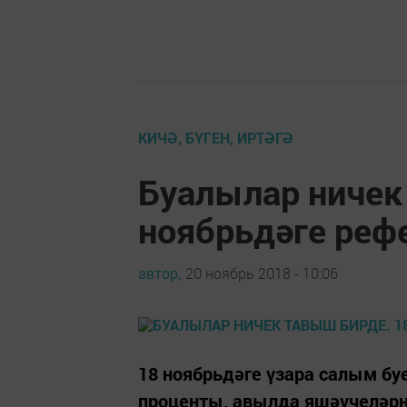
КИЧӘ, БҮГЕН, ИРТӘГӘ
Буалылар ничек
ноябрьдәге реф
автор,
20 ноябрь 2018 - 10:06
18 ноябрьдәге үзара салым б
проценты, авылда яшәүчеләрн