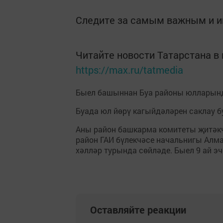
Следите за самым важным и 
Читайте новости Татарстана 
https://max.ru/tatmedia
Быел башыннан Буа районы юлларынд
Буада юл йөрү кагыйдәләрен саклау б
Аны район башкарма комитеты җитәкч
район ГАИ бүлекчәсе начальнигы Алм
хәлләр турында сөйләде. Быел 9 ай э
Оставляйте реакции