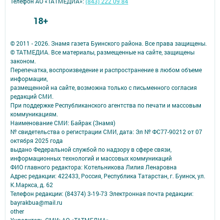
Телефон АО «ТАТМЕДИА»:
(843) 222 09 84
18+
© 2011 - 2026. Знамя газета Буинского района. Все права защищены.
© ТАТМЕДИА. Все материалы, размещенные на сайте, защищены
законом.
Перепечатка, воспроизведение и распространение в любом объеме
информации,
размещенной на сайте, возможна только с письменного согласия
редакций СМИ.
При поддержке Республиканского агентства по печати и массовым
коммуникациям.
Наименование СМИ: Байрак (Знамя)
№ свидетельства о регистрации СМИ, дата: Эл № ФС77-90212 от 07
октября 2025 года
выдано Федеральной службой по надзору в сфере связи,
информационных технологий и массовых коммуникаций
ФИО главного редактора: Котельникова Лилия Ленаровна
Адрес редакции: 422433, Россия, Республика Татарстан, г. Буинск, ул.
К.Маркса, д. 62
Телефон редакции: (84374) 3-19-73 Электронная почта редакции:
bayrakbua@mail.ru
other
Учредитель СМИ: АО «ТАТМЕДИА»