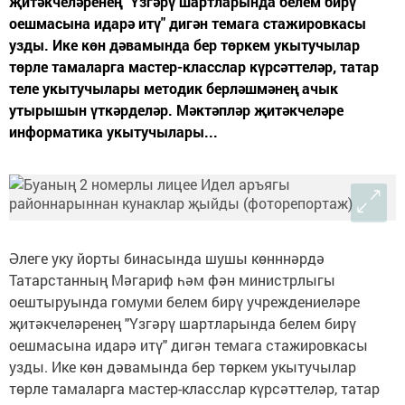
җитәкчеләренең "Үзгәрү шартларында белем бирү
оешмасына идарә итү" дигән темага стажировкасы
узды. Ике көн дәвамында бер төркем укытучылар
төрле тамаларга мастер-класслар күрсәттеләр, татар
теле укытучылары методик берләшмәнең ачык
утырышын үткәрделәр. Мәктәпләр җитәкчеләре
информатика укытучылары...
Әлеге уку йорты бинасында шушы көнннәрдә
Татарстанның Мәгариф һәм фән министрлыгы
оештыруында гомуми белем бирү учреждениеләре
җитәкчеләренең "Үзгәрү шартларында белем бирү
оешмасына идарә итү" дигән темага стажировкасы
узды. Ике көн дәвамында бер төркем укытучылар
төрле тамаларга мастер-класслар күрсәттеләр, татар