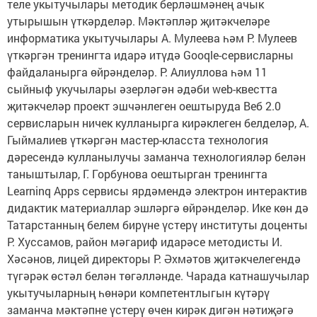
теле укытучылары методик берләшмәнең ачык
утырышын үткәрделәр. Мәктәпләр җитәкчеләре
информатика укытучылары А. Мулеева һәм Р. Мулеев
үткәргән тренингта идарә итүдә Gooqle-сервисларны
файдаланырга өйрәнделәр. Р. Алиуллова һәм 11
сыйныф укучылары әзерләгән әдәби web-квестта
җитәкчеләр проект эшчәнлеген оештыруда Веб 2.0
сервисларын ничек кулланырга кирәклеген белделәр, А.
Гыймалиев үткәргән мастер-класста технология
дәресендә кулланылучы заманча технологияләр белән
таныштылар, Г. Горбунова оештырган тренингта
Learninq Apps сервисы ярдәмендә электрон интерактив
дидактик материаллар эшләргә өйрәнделәр. Ике көн дә
Татарстанның белем бирүне үстерү институты доценты
Р. Хуссамов, район мәгариф идарәсе методисты И.
Хәсәнов, лицей директоры Р. Әхмәтов җитәкчелегендә
түгәрәк өстәл белән төгәлләнде. Чарада катнашучылар
укытучыларның һөнәри компетентлыгын күтәрү
заманча мәктәпне үстерү өчен кирәк дигән нәтиҗәгә