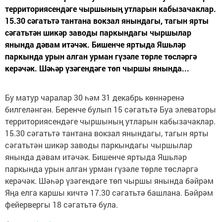
территориясендәге чыршының утларын кабызачаклар.
15.30 сәгатьтә тантана вокзал янындагы, тагын ярты
сәгатьтән шикәр заводы паркындагы чыршылар
янында дәвам итәчәк. Бишенче яртыда Яшьләр
паркында урын алган урман гүзәле төрле төсләргә
керәчәк. Шәһәр үзәгендәге төп чыршы янында...
Бу матур чаралар 30 һәм 31 декабрь көннәренә
билгеләнгән. Беренче булып 15 сәгатьтә Буа элеваторы
территориясендәге чыршының утларын кабызачаклар.
15.30 сәгатьтә тантана вокзал янындагы, тагын ярты
сәгатьтән шикәр заводы паркындагы чыршылар
янында дәвам итәчәк. Бишенче яртыда Яшьләр
паркында урын алган урман гүзәле төрле төсләргә
керәчәк. Шәһәр үзәгендәге төп чыршы янында бәйрәм
Яңа елга каршы кичтә 17.30 сәгатьтә башлана. Бәйрәм
фейервергы 18 сәгатьтә була.