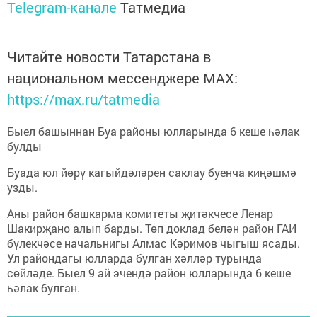
Telegram-канале
Татмедиа
Читайте новости Татарстана в
национальном мессенджере MАХ:
https://max.ru/tatmedia
Быел башыннан Буа районы юлларында 6 кеше һәлак
булды
Буада юл йөрү кагыйдәләрен саклау буенча киңәшмә
узды.
Аны район башкарма комитеты җитәкчесе Ленар
Шакирҗано алып барды. Төп доклад белән район ГАИ
бүлекчәсе начальнигы Алмас Кәримов чыгыш ясады.
Ул райондагы юлларда булган хәлләр турында
сөйләде. Быел 9 ай эчендә район юлларында 6 кеше
һәлак булган.