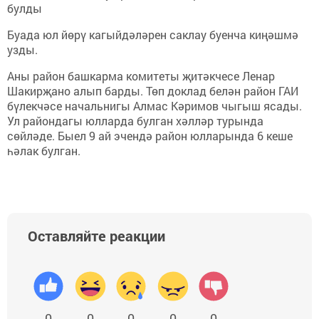
булды
Буада юл йөрү кагыйдәләрен саклау буенча киңәшмә
узды.
Аны район башкарма комитеты җитәкчесе Ленар
Шакирҗано алып барды. Төп доклад белән район ГАИ
бүлекчәсе начальнигы Алмас Кәримов чыгыш ясады.
Ул райондагы юлларда булган хәлләр турында
сөйләде. Быел 9 ай эчендә район юлларында 6 кеше
һәлак булган.
Оставляйте реакции
0
0
0
0
0