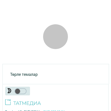
Төрле темалар