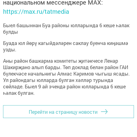
национальном мессенджере MАХ:
https://max.ru/tatmedia
Быел башыннан Буа районы юлларында 6 кеше һәлак
булды
Буада юл йөрү кагыйдәләрен саклау буенча киңәшмә
узды.
Аны район башкарма комитеты җитәкчесе Ленар
Шакирҗано алып барды. Төп доклад белән район ГАИ
бүлекчәсе начальнигы Алмас Кәримов чыгыш ясады.
Ул райондагы юлларда булган хәлләр турында
сөйләде. Быел 9 ай эчендә район юлларында 6 кеше
һәлак булган.
Перейти на страницу новости