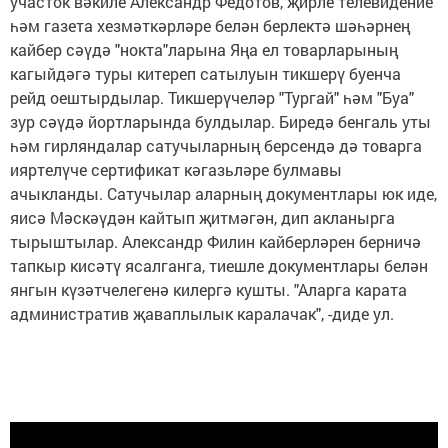
участок вәкиле Александр Федотов, җирле телевидение
һәм газета хезмәткәрләре белән берлектә шәһәрнең
кайбер сәүдә "нокта"ларына Яңа ел товарларының
кагыйдәгә туры китереп сатылуын тикшерү буенча
рейд оештырдылар. Тикшерүчеләр "Тургай" һәм "Буа"
зур сәүдә йортларында булдылар. Биредә бенгаль уты
һәм гирляндалар сатучыларның берсендә дә товарга
ияртелүче сертификат кәгазьләре булмавы
ачыкланды. Сатучылар аларның документлары юк иде,
яисә Мәскәүдән кайтып җитмәгән, дип акланырга
тырыштылар. Александр Филин кайберләрен берничә
тапкыр кисәтү ясалганга, тиешле документлары белән
янгын күзәтчелегенә килергә кушты. "Аларга карата
административ җаваплылык каралачак", -диде ул.