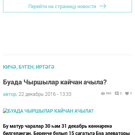
Перейти на страницу новости
КИЧӘ, БҮГЕН, ИРТӘГӘ
Буада Чыршылар кайчан ачыла?
автор,
22 декабрь 2016 - 13:33
990
0
0
Бу матур чаралар 30 һәм 31 декабрь көннәренә
билгеләнгән. Беренче булып 15 сәгатьтә Буа элеваторы