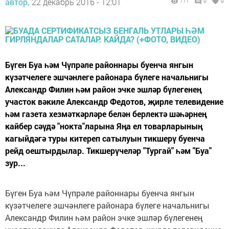
автор,
22 декабрь 2016 - 12:01
771
0
0
Бүген Буа һәм Чүпрәле районнары буенча янгын
күзәтчелеге эшчәнлеге районара бүлеге начальнигы
Александр Филин һәм район эчке эшләр бүлегенең
участок вәкиле Александр Федотов, җирле телевидение
һәм газета хезмәткәрләре белән берлектә шәһәрнең
кайбер сәүдә "нокта"ларына Яңа ел товарларының
кагыйдәгә туры китереп сатылуын тикшерү буенча
рейд оештырдылар. Тикшерүчеләр "Тургай" һәм "Буа"
зур...
Бүген Буа һәм Чүпрәле районнары буенча янгын
күзәтчелеге эшчәнлеге районара бүлеге начальнигы
Александр Филин һәм район эчке эшләр бүлегенең