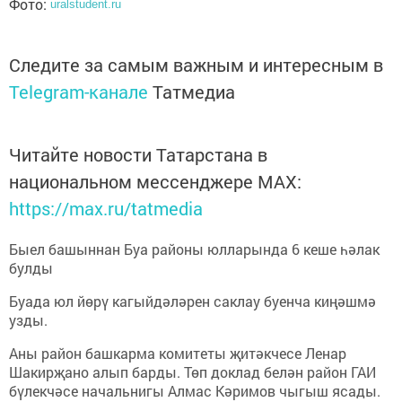
Фото:
uralstudent.ru
Следите за самым важным и интересным в
Telegram-канале
Татмедиа
Читайте новости Татарстана в
национальном мессенджере MАХ:
https://max.ru/tatmedia
Быел башыннан Буа районы юлларында 6 кеше һәлак
булды
Буада юл йөрү кагыйдәләрен саклау буенча киңәшмә
узды.
Аны район башкарма комитеты җитәкчесе Ленар
Шакирҗано алып барды. Төп доклад белән район ГАИ
бүлекчәсе начальнигы Алмас Кәримов чыгыш ясады.