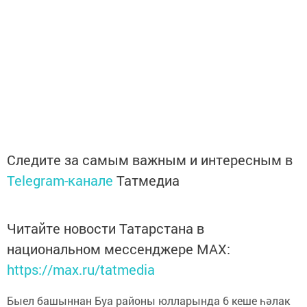
Следите за самым важным и интересным в
Telegram-канале
Татмедиа
Читайте новости Татарстана в
национальном мессенджере MАХ:
https://max.ru/tatmedia
Быел башыннан Буа районы юлларында 6 кеше һәлак