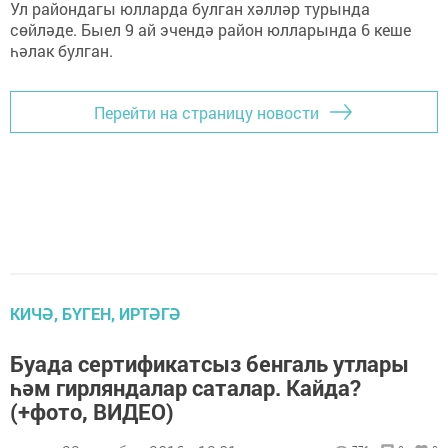
Ул райондагы юлларда булган хәлләр турында
сөйләде. Быел 9 ай эчендә район юлларында 6 кеше
һәлак булган.
Перейти на страницу новости
КИЧӘ, БҮГЕН, ИРТӘГӘ
Буада сертификатсыз бенгаль утлары
һәм гирляндалар саталар. Кайда?
(+фото, ВИДЕО)