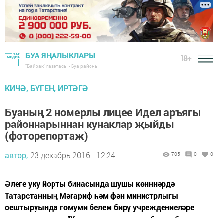
БУА ЯҢАЛЫКЛАРЫ
18+
"Байрак" газетасы - Буа районы
КИЧӘ, БҮГЕН, ИРТӘГӘ
Буаның 2 номерлы лицее Идел аръягы
районнарыннан кунаклар җыйды
(фоторепортаж)
автор,
23 декабрь 2016 - 12:24
705
0
0
Әлеге уку йорты бинасында шушы көнннәрдә
Татарстанның Мәгариф һәм фән министрлыгы
оештыруында гомуми белем бирү учреждениеләре