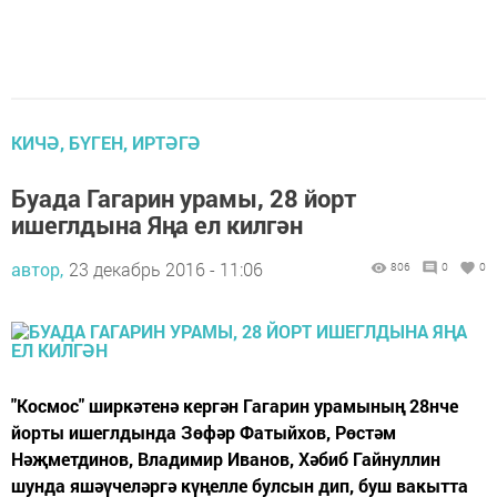
КИЧӘ, БҮГЕН, ИРТӘГӘ
Буада Гагарин урамы, 28 йорт
ишеглдына Яңа ел килгән
автор,
23 декабрь 2016 - 11:06
806
0
0
"Космос" ширкәтенә кергән Гагарин урамының 28нче
йорты ишеглдында Зөфәр Фатыйхов, Рөстәм
Нәҗметдинов, Владимир Иванов, Хәбиб Гайнуллин
шунда яшәүчеләргә күңелле булсын дип, буш вакытта