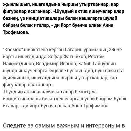
җыелышып, ишегалдына чыршы утыртканнар, кар
фигуралар ясаганнар. -Шундый актив яшәүчеләр алар
безнең, үз инициативалары белән кешеләргә шулай
бәйрәм бүләк итәләр, - ди йорт буенча өлкән Анна
Трофимова.
"Космос" ширкәтенә кергән Гагарин урамының 28нче
йорты ишеглдында Зөфәр Фатыйхов, Рөстәм
Нәҗметдинов, Владимир Иванов, Хәбиб Гайнуллин
шунда яшәүчеләргә күңелле булсын дип, буш вакытта
җыелышып, ишегалдына чыршы утыртканнар, кар
фигуралар ясаганнар.
-Шундый актив яшәүчеләр алар безнең, үз
инициативалары белән кешеләргә шулай бәйрәм бүләк
итәләр, - ди йорт буенча өлкән Анна Трофимова.
Следите за самым важным и интересным в