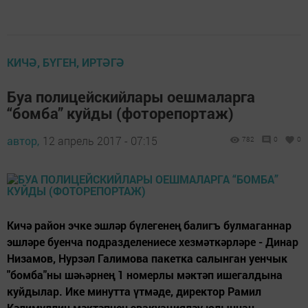
КИЧӘ, БҮГЕН, ИРТӘГӘ
Буа полицейскийлары оешмаларга
“бомба” куйды (фоторепортаж)
автор,
12 апрель 2017 - 07:15
782
0
0
Кичә район эчке эшләр бүлегенең балигъ булмаганнар
эшләре буенча подразделениесе хезмәткәрләре - Динар
Низамов, Нурзәл Галимова пакетка салынган уенчык
"бомба"ны шәһәрнең 1 номерлы мәктәп ишегалдына
куйдылар. Ике минутта үтмәде, директор Рамил
Кәлимуллин мәктәпнең эвакуацияләү юлыннан