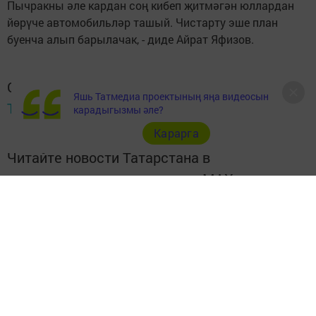
Пычракны әле кардан соң кибеп җитмәгән юллардан
йөрүче автомобильләр ташый. Чистарту эше план
буенча алып барылачак, - диде Айрат Яфизов.
Следите за самым важным и интересным в
Яшь Татмедиа проектының яңа видеосын
Telegram-канале
Татмедиа
карадыгызмы әле?
Карарга
Читайте новости Татарстана в
национальном мессенджере MАХ:
https://max.ru/tatmedia
Быел башыннан Буа районы юлларында 6 кеше һәлак
булды
Буада юл йөрү кагыйдәләрен саклау буенча киңәшмә
узды.
Аны район башкарма комитеты җитәкчесе Ленар