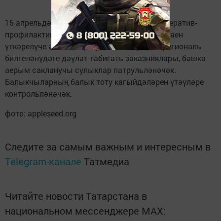
15 апрельдән 15 июньгә кадәр "Уылдык" оператив-
профилактик операциясе игълан ителә. Ел саен
үткәрелүче әлеге операция кысаларында региональ
билгеләнүдәге дәүләт табигать заказниклары, башка
аерым сакланучы сулыклар патрульләнәчәк.
Балыкчыларның балык тоту кагыйдәләрен үтәүләре
контрольләнәчәк.
фото: appleseed.org
Следите за самым важным и интересным в
Telegram-канале
Татмедиа
Читайте новости Татарстана в
национальном мессенджере MАХ: