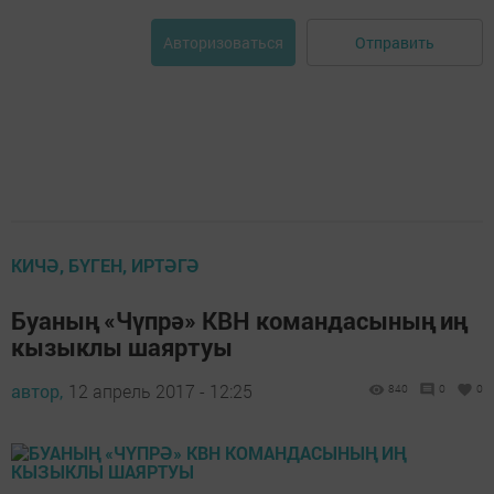
Отправить
Авторизоваться
КИЧӘ, БҮГЕН, ИРТӘГӘ
Буаның «Чүпрә» КВН командасының иң
кызыклы шаяртуы
автор,
12 апрель 2017 - 12:25
840
0
0