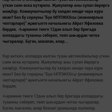
үткән саен өскә күтәрелә. Җәяүлеләр аны сулап йөрергә
мәҗбүр. Коммуналчылар бу хәлдән нинди чара күрә
икән? Без бу сорауны "Буа МППЖКХсы (инженерлык
челтәрләре)" җәмгыяте начальнигы Айрат Яфизовка
бирдек. -Һәркөнне төнге 12дән алып бер бригада
юллардагы тузанны себереп, төяп шәһәрдән читкә
чыгаралар. Бүген, мәсәлән, алар...
Кар киткәч, юлларда калган тузан автомобильләр үткән
саен өскә күтәрелә. Җәяүлеләр аны сулап йөрергә
мәҗбүр. Коммуналчылар бу хәлдән нинди чара күрә
икән? Без бу сорауны "Буа МППЖКХсы (инженерлык
челтәрләре)" җәмгыяте начальнигы Айрат Яфизовка
бирдек.
-Һәркөнне төнге 12дән алып бер бригада юллардагы
тузанны себереп, төяп шәһәрдән читкә чыгаралар.
Бүген, мәсәлән, алар Вокзал урамында эшлиләр.