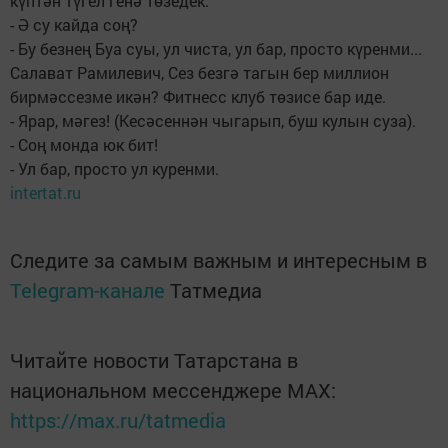
күптән түгел генә төзедек.
- Ә су кайда соң?
- Бу безнең Буа суы, ул чиста, ул бар, просто күренми...
Салават Рамилевич, Сез безгә тагын бер миллион
бирмәссезме икән? Фитнесс клуб төзисе бар иде.
- Ярар, мәгез! (Кесәсеннән чыгарып, буш кулын суза).
- Соң монда юк бит!
- Ул бар, просто ул куренми.
intertat.ru
Следите за самым важным и интересным в
Telegram-канале
Татмедиа
Читайте новости Татарстана в
национальном мессенджере MАХ:
https://max.ru/tatmedia