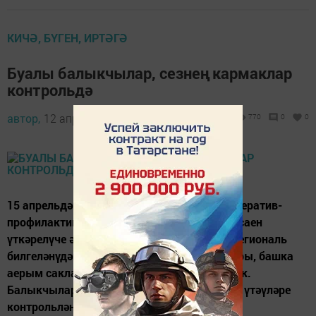
КИЧӘ, БҮГЕН, ИРТӘГӘ
Буалы балыкчылар, сезнең кармаклар
контрольдә
автор,
12 апрель 2017 - 10:58
770
0
0
15 апрельдән 15 июньгә кадәр "Уылдык" оператив-
профилактик операциясе игълан ителә. Ел саен
үткәрелүче әлеге операция кысаларында региональ
билгеләнүдәге дәүләт табигать заказниклары, башка
аерым сакланучы сулыклар патрульләнәчәк.
Балыкчыларның балык тоту кагыйдәләрен үтәүләре
контрольләнәчәк. фото: appleseed.org