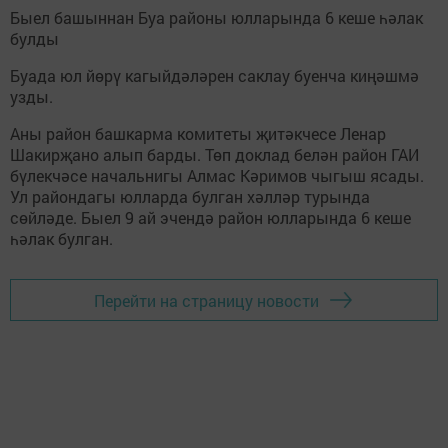
Быел башыннан Буа районы юлларында 6 кеше һәлак
булды
Буада юл йөрү кагыйдәләрен саклау буенча киңәшмә
узды.
Аны район башкарма комитеты җитәкчесе Ленар
Шакирҗано алып барды. Төп доклад белән район ГАИ
бүлекчәсе начальнигы Алмас Кәримов чыгыш ясады.
Ул райондагы юлларда булган хәлләр турында
сөйләде. Быел 9 ай эчендә район юлларында 6 кеше
һәлак булган.
Перейти на страницу новости