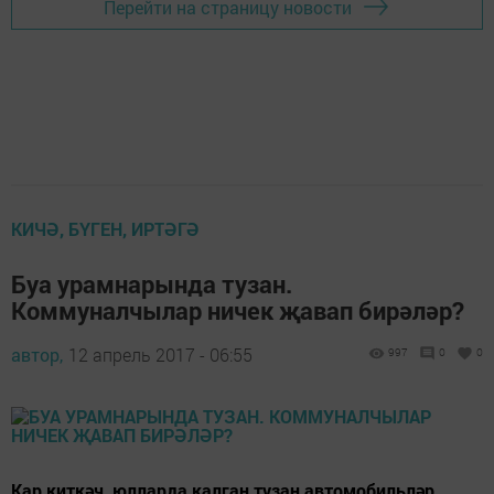
Перейти на страницу новости
КИЧӘ, БҮГЕН, ИРТӘГӘ
Буа урамнарында тузан.
Коммуналчылар ничек җавап бирәләр?
автор,
12 апрель 2017 - 06:55
997
0
0
Кар киткәч, юлларда калган тузан автомобильләр