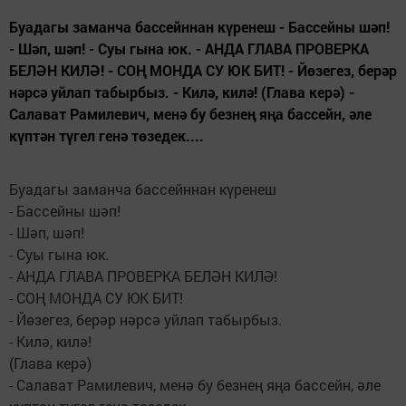
Буадагы заманча бассейннан күренеш - Бассейны шәп!
- Шәп, шәп! - Суы гына юк. - АНДА ГЛАВА ПРОВЕРКА
БЕЛӘН КИЛӘ! - СОҢ МОНДА СУ ЮК БИТ! - Йөзегез, берәр
нәрсә уйлап табырбыз. - Килә, килә! (Глава керә) -
Салават Рамилевич, менә бу безнең яңа бассейн, әле
күптән түгел генә төзедек....
Буадагы заманча бассейннан күренеш
- Бассейны шәп!
- Шәп, шәп!
- Суы гына юк.
- АНДА ГЛАВА ПРОВЕРКА БЕЛӘН КИЛӘ!
- СОҢ МОНДА СУ ЮК БИТ!
- Йөзегез, берәр нәрсә уйлап табырбыз.
- Килә, килә!
(Глава керә)
- Салават Рамилевич, менә бу безнең яңа бассейн, әле