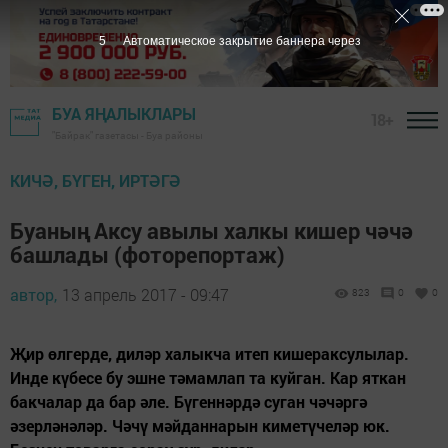
5
Автоматическое закрытие баннера через
БУА ЯҢАЛЫКЛАРЫ
18+
"Байрак" газетасы - Буа районы
КИЧӘ, БҮГЕН, ИРТӘГӘ
Буаның Аксу авылы халкы кишер чәчә
башлады (фоторепортаж)
автор,
13 апрель 2017 - 09:47
823
0
0
Җир өлгерде, диләр халыкча итеп кишераксулылар.
Инде күбесе бу эшне тәмамлап та куйган. Кар яткан
бакчалар да бар әле. Бүгеннәрдә суган чәчәргә
әзерләнәләр. Чәчү мәйданнарын киметүчеләр юк.