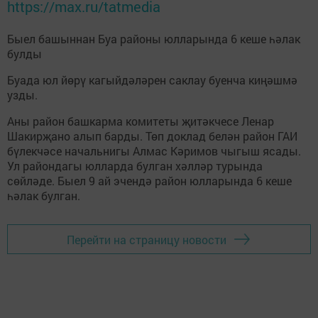
https://max.ru/tatmedia
Быел башыннан Буа районы юлларында 6 кеше һәлак
булды
Буада юл йөрү кагыйдәләрен саклау буенча киңәшмә
узды.
Аны район башкарма комитеты җитәкчесе Ленар
Шакирҗано алып барды. Төп доклад белән район ГАИ
бүлекчәсе начальнигы Алмас Кәримов чыгыш ясады.
Ул райондагы юлларда булган хәлләр турында
сөйләде. Быел 9 ай эчендә район юлларында 6 кеше
һәлак булган.
Перейти на страницу новости