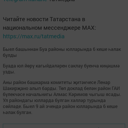
Читайте новости Татарстана в
национальном мессенджере MАХ:
https://max.ru/tatmedia
Быел башыннан Буа районы юлларында 6 кеше һәлак
булды
Буада юл йөрү кагыйдәләрен саклау буенча киңәшмә
узды.
Аны район башкарма комитеты җитәкчесе Ленар
Шакирҗано алып барды. Төп доклад белән район ГАИ
бүлекчәсе начальнигы Алмас Кәримов чыгыш ясады.
Ул райондагы юлларда булган хәлләр турында
сөйләде. Быел 9 ай эчендә район юлларында 6 кеше
һәлак булган.