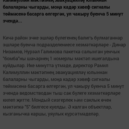
балаларны чыгарды, моңа кадәр хәвеф сигналы
төймәсенә басарга өлгергән, ул чакыру буенча 5 минут
эчендә...
Кичә район эчке эшләр бүлегенең балигъ булмаганнар
эшләре буенча подразделениесе хезмәткәрләре - Динар
Низамов, Нурзәл Галимова пакетка салынган уенчык
"бомба"ны шәһәрнең 1 номерлы мәктәп ишегалдына
куйдылар. Ике минутта үтмәде, директор Рамил
Кәлимуллин мәктәпнең эвакуацияләү юлыннан
балаларны чыгарды, моңа кадәр хәвеф сигналы
төймәсенә басарга өлгергән, ул чакыру буенча 5 минут
эчендә ведомстводан тыш сак бүлеге хезмәткәрләре
килеп җитте. Мондый сизгерлек һәм саклык өчен
мәктәпкә "5" билгесе куелды. Ә калган объектлар,
кызганычка каршы, уяулык күрсәтмәделәр.