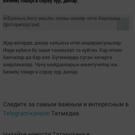
Безнең товарга сорау зур, диләр.
Җир өлгерде, диләр халыкча итеп кишераксулылар.
Инде күбесе бу эшне тәмамлап та куйган. Кар яткан
бакчалар да бар әле. Бүгеннәрдә суган чәчәргә
әзерләнәләр. Чәчү мәйданнарын киметүчеләр юк.
Безнең товарга сорау зур, диләр.
Следите за самым важным и интересным в
Telegram-канале
Татмедиа
Читайте новости Татарстана в