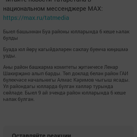
национальном мессенджере MАХ:
https://max.ru/tatmedia
Быел башыннан Буа районы юлларында 6 кеше һәлак
булды
Буада юл йөрү кагыйдәләрен саклау буенча киңәшмә
узды.
Аны район башкарма комитеты җитәкчесе Ленар
Шакирҗано алып барды. Төп доклад белән район ГАИ
бүлекчәсе начальнигы Алмас Кәримов чыгыш ясады.
Ул райондагы юлларда булган хәлләр турында
сөйләде. Быел 9 ай эчендә район юлларында 6 кеше
һәлак булган.
Оставляйте реакции